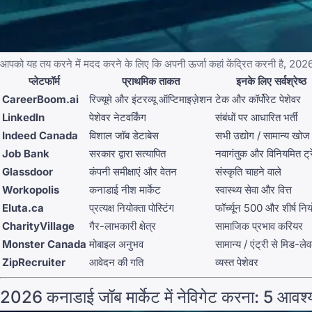
आपको यह तय करने में मदद करने के लिए कि अपनी ऊर्जा कहां केंद्रित करनी है, 202
प्लेटफॉर्म
प्राथमिक ताकत
इनके लिए सर्वश्रेष्ठ
CareerBoom.ai
रिज्यूमे और इंटरव्यू ऑप्टिमाइज़ेशन
टेक और कॉर्पोरेट पेशेवर
LinkedIn
पेशेवर नेटवर्किंग
संबंधों पर आधारित भर्ती
Indeed Canada
विशाल जॉब डेटाबेस
सभी उद्योग / सामान्य खोज
Job Bank
सरकार द्वारा सत्यापित
नवागंतुक और विनियमित ट्
Glassdoor
कंपनी समीक्षाएं और वेतन
संस्कृति चाहने वाले
Workopolis
कनाडाई नीश मार्केट
स्वास्थ्य सेवा और वित्त
Eluta.ca
प्रत्यक्ष नियोक्ता पोस्टिंग
फॉर्च्यून 500 और शीर्ष निय
CharityVillage
गैर-लाभकारी क्षेत्र
सामाजिक प्रभाव करियर
Monster Canada
मोबाइल अनुभव
सामान्य / एंट्री से मिड-ले
ZipRecruiter
आवेदन की गति
व्यस्त पेशेवर
2026 कनाडाई जॉब मार्केट में नेविगेट करना: 5 आवश्