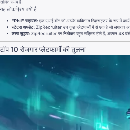
सीमित समय है।
यह लोकप्रिय क्यों है
"Phil" सहायक:
एक एआई बॉट जो आपके व्यक्तिगत रिक्रूट्टर के रूप में कार्य
स्टेटस अपडेट:
ZipRecruiter
उन कुछ प्लेटफार्मों में से एक है जो लगाता
उच्च जुड़ाव:
ZipRecruiter
पर नियोक्ता बहुत सक्रिय होते हैं, अक्सर 48 घंटो
टॉप 10 रोजगार प्लेटफार्मों की तुलना