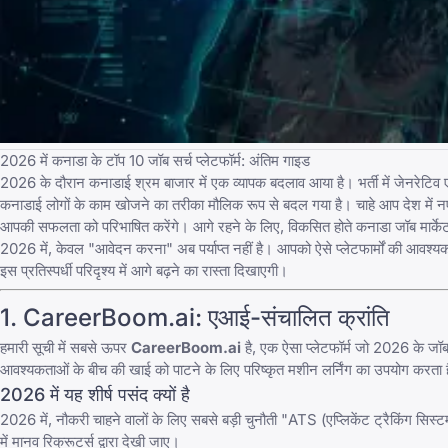
2026 में कनाडा के टॉप 10 जॉब सर्च प्लेटफॉर्म: अंतिम गाइड
2026 के दौरान कनाडाई श्रम बाजार में एक व्यापक बदलाव आया है। भर्ती में जेनरेटि
कनाडाई लोगों के काम खोजने का तरीका मौलिक रूप से बदल गया है। चाहे आप देश में नए आए
आपकी सफलता को परिभाषित करेंगे। आगे रहने के लिए, विकसित होते
कनाडा जॉब मार्के
2026 में, केवल "आवेदन करना" अब पर्याप्त नहीं है। आपको ऐसे प्लेटफार्मों की आवश्य
इस प्रतिस्पर्धी परिदृश्य में आगे बढ़ने का रास्ता दिखाएगी।
1.
CareerBoom.ai
: एआई-संचालित क्रांति
हमारी सूची में सबसे ऊपर
CareerBoom.ai
है, एक ऐसा प्लेटफॉर्म जो 2026 के जॉब म
आवश्यकताओं के बीच की खाई को पाटने के लिए परिष्कृत मशीन लर्निंग का उपयोग करता 
2026 में यह शीर्ष पसंद क्यों है
2026 में, नौकरी चाहने वालों के लिए सबसे बड़ी चुनौती "ATS (एप्लिकेंट ट्रैकिंग सिस्
में मानव रिक्रूटर्स द्वारा देखी जाए।