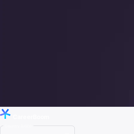
CareerBoom
Country (USD)