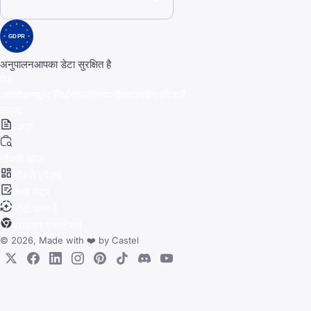
GDPR
अनुपालन
आपका डेटा सुरक्षित है
पेज
अवलोकन
मूल्य निर्धारण
ब्लॉग
गोपनीयता
उपयोग की शर्तें
उत्पाद
रेज्यूमे
नौकरी खोज
नौकरी ट्रैकर
कवर लेटर
ऑटो अप्लाई
ब्राउज़र एक्सटेंशन
© 2026, Made with
❤️
by
Castel