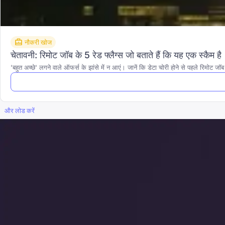
नौकरी खोज
चेतावनी: रिमोट जॉब के 5 रेड फ्लैग्स जो बताते हैं कि यह एक स्कैम है
'बहुत अच्छे' लगने वाले ऑफर्स के झांसे में न आएं। जानें कि डेटा चोरी होने से पहले रिमोट जॉ
और लोड करें