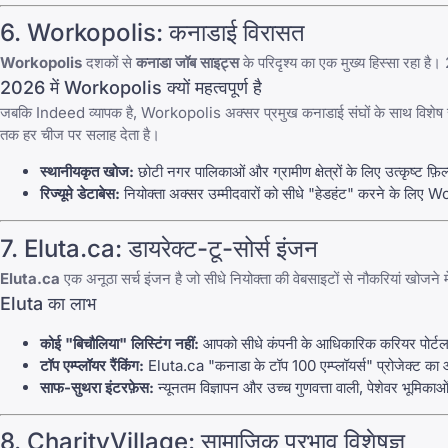
6.
Workopolis
: कनाडाई विरासत
Workopolis
दशकों से
कनाडा जॉब साइट्स
के परिदृश्य का एक मुख्य हिस्सा रहा है। 202
2026 में Workopolis क्यों महत्वपूर्ण है
जबकि
Indeed
व्यापक है,
Workopolis
अक्सर प्रमुख कनाडाई संघों के साथ विशेष 
तक हर चीज पर सलाह देता है।
स्थानीयकृत खोज:
छोटी नगर पालिकाओं और ग्रामीण क्षेत्रों के लिए उत्कृष्ट फ़िल
रिज्यूमे डेटाबेस:
नियोक्ता अक्सर उम्मीदवारों को सीधे "हेडहंट" करने के लिए
Wo
7.
Eluta.ca
: डायरेक्ट-टू-सोर्स इंजन
Eluta.ca
एक अनूठा सर्च इंजन है जो सीधे नियोक्ता की वेबसाइटों से नौकरियां खोजने मे
Eluta का लाभ
कोई "बिचौलिया" लिस्टिंग नहीं:
आपको सीधे कंपनी के आधिकारिक करियर पोर्टल 
टॉप एम्प्लॉयर रैंकिंग:
Eluta.ca
"कनाडा के टॉप 100 एम्प्लॉयर्स" प्रोजेक्ट का 
साफ-सुथरा इंटरफ़ेस:
न्यूनतम विज्ञापन और उच्च गुणवत्ता वाली, पेशेवर भूमिकाओ
8.
CharityVillage
: सामाजिक प्रभाव विशेषज्ञ