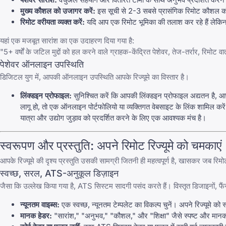
मुख्य कौशल को उजागर करें:
इस सूची से 2-3 सबसे प्रासंगिक रिमोट कौशल को बुन
रिमोट वरीयता व्यक्त करें:
यदि आप एक रिमोट भूमिका की तलाश कर रहे हैं लेकिन आ
यहां एक मजबूत सारांश का एक उदाहरण दिया गया है:
"5+ वर्षों के जटिल मुद्दों को हल करने वाले ग्राहक-केंद्रित पेशेवर, तेज-तर्रार, रिम
पेशेवर ऑनलाइन उपस्थिति
डिजिटल युग में, आपकी ऑनलाइन उपस्थिति आपके रिज्यूमे का विस्तार है।
लिंक्डइन प्रोफाइल:
सुनिश्चित करें कि आपकी लिंक्डइन प्रोफाइल अद्यतन है, आ
लागू हो, तो एक ऑनलाइन पोर्टफोलियो या व्यक्तिगत वेबसाइट के लिंक शामिल कर
यात्रा और उद्योग जुड़ाव को प्रदर्शित करने के लिए एक आवश्यक मंच है।
स्वरूपण और प्रस्तुति: अपने रिमोट रिज्यूमे को चमकाएं
आपके रिज्यूमे की दृश्य प्रस्तुति उसकी सामग्री जितनी ही महत्वपूर्ण है, खासकर जब रिम
स्वच्छ, सरल, ATS-अनुकूल डिज़ाइन
जैसा कि उल्लेख किया गया है, ATS सिस्टम सादगी पसंद करते हैं। विस्तृत डिजाइनों, फै
न्यूनतम वाइब्स:
एक स्वच्छ, न्यूनतम टेम्पलेट का विकल्प चुनें। अपने रिज्यूमे को
मानक हेडर:
"सारांश," "अनुभव," "कौशल," और "शिक्षा" जैसे स्पष्ट और मानक 