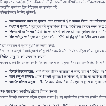
रिज्यूमे पर संख्याएं शब्दों से अधिक बोलती हैं। अपनी उपलब्धियों का परिमाणीकरण आपके 
प्रदर्शित करने के लिए मेट्रिक्स का उपयोग करें।
परिमाणीकरण के लिए युक्तियाँ:
राजस्व/लागत बचत पर प्रभाव:
"नए राजस्व में $X उत्पन्न किया" या "परिच
दक्षता में सुधार:
"प्रक्रिया को सुव्यवस्थित किया, परियोजना वितरण समय क
जिम्मेदारी का पैमाना:
"X रिमोट कर्मचारियों की एक टीम का प्रबंधन किया" या
विकास/सुधार:
"ग्राहक संतुष्टि स्कोर में X% की वृद्धि हुई" या "टीम उत्पादकता 
"टीम प्रदर्शन में सुधार हुआ" के बजाय, लिखें:
"तीन समय क्षेत्रों में कार्यप्रवाहों को पुनर्गठित करके और मेंटरशिप पॉड्स को लागू करके 
रिमोट अनुभव को उजागर करना
यह स्पष्ट करें कि आपके पास रिमोट काम करने का अनुभव है या आप इसके लिए तैयार हैं
रिज्यूमे हेडर/सारांश:
अपने पेशेवर शीर्षक या सारांश में स्पष्ट रूप से "रिमोट" या
कार्य अनुभव विवरण:
अपनी पिछली भूमिकाओं के विवरण में, रिमोट या हाइब्रिड सेटि
समर्पित कौशल अनुभाग:
"रिमोट कार्य कौशल" के लिए एक अनुभाग बनाएं या उन्हे
एक आकर्षक सारांश/उद्देश्य तैयार करना
आपका रिज्यूमे सारांश या उद्देश्य प्रमुख स्थान है। यह पहली चीज है जो एक हायरिंग म
पेशेवर सारांश:
वर्चुअल सहयोग और वितरित टीमों के साथ अनुभव प्रदर्शित करने क