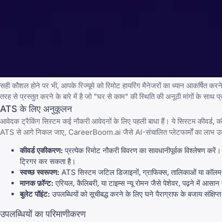
सही कौशल होने पर भी, आपके रिज्यूमे को रिमोट हायरिंग मैनेजरों का ध्यान आकर्षित 
तरह से प्रस्तुत करने के बारे में है जो "घर से काम" की स्थिति की अनूठी मांगों के साथ प
ATS के लिए अनुकूलन
आवेदक ट्रैकिंग सिस्टम कई नौकरी आवेदनों के लिए पहली बाधा हैं। ये सिस्टम कीवर्ड, कौशल
ATS से आगे निकल जाए, CareerBoom.ai जैसे AI-संचालित प्लेटफार्मों का लाभ उठाने
कीवर्ड एकीकरण:
प्रत्येक रिमोट नौकरी विवरण का सावधानीपूर्वक विश्लेषण करें।
ट्रिगर कर सकता है।
स्वच्छ स्वरूपण:
ATS सिस्टम जटिल डिजाइनों, ग्राफिक्स, तालिकाओं या कॉलम के
मानक फ़ॉन्ट:
एरियल, कैलिबरी, या टाइम्स न्यू रोमन जैसे पेशेवर, पढ़ने में आसान
बुलेट पॉइंट:
उपलब्धियों को सूचीबद्ध करने के लिए घने पैराग्राफ के बजाय संक्षिप
उपलब्धियों का परिमाणीकरण