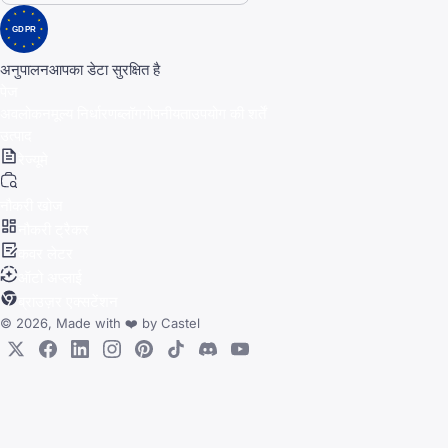
GDPR
अनुपालन
आपका डेटा सुरक्षित है
पेज
अवलोकन
मूल्य निर्धारण
ब्लॉग
गोपनीयता
उपयोग की शर्तें
उत्पाद
रेज्यूमे
नौकरी खोज
नौकरी ट्रैकर
कवर लेटर
ऑटो अप्लाई
ब्राउज़र एक्सटेंशन
© 2026, Made with
❤️
by
Castel