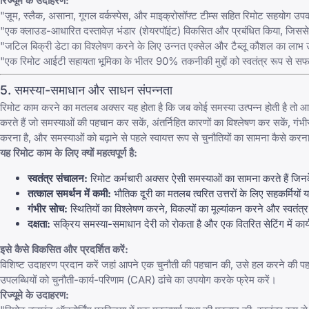
रिज्यूमे के उदाहरण:
"ज़ूम, स्लैक, असाना, गूगल वर्कस्पेस, और माइक्रोसॉफ्ट टीम्स सहित रिमोट सहयोग उप
"एक क्लाउड-आधारित दस्तावेज़ भंडार (शेयरपॉइंट) विकसित और प्रबंधित किया, जिससे 3
"जटिल बिक्री डेटा का विश्लेषण करने के लिए उन्नत एक्सेल और टैब्लू कौशल का लाभ उठाय
"एक रिमोट आईटी सहायता भूमिका के भीतर 90% तकनीकी मुद्दों को स्वतंत्र रूप से स
5. समस्या-समाधान और साधन संपन्नता
रिमोट काम करने का मतलब अक्सर यह होता है कि जब कोई समस्या उत्पन्न होती है तो आपके
करते हैं जो समस्याओं की पहचान कर सकें, अंतर्निहित कारणों का विश्लेषण कर सकें, गं
करना है, और समस्याओं को बढ़ाने से पहले स्वायत्त रूप से चुनौतियों का सामना कैसे करन
यह रिमोट काम के लिए क्यों महत्वपूर्ण है:
स्वतंत्र संचालन:
रिमोट कर्मचारी अक्सर ऐसी समस्याओं का सामना करते हैं जि
तत्काल समर्थन में कमी:
भौतिक दूरी का मतलब त्वरित उत्तरों के लिए सहकर्मियों 
गंभीर सोच:
स्थितियों का विश्लेषण करने, विकल्पों का मूल्यांकन करने और स्वतंत्
दक्षता:
सक्रिय समस्या-समाधान देरी को रोकता है और एक वितरित सेटिंग में कार्
इसे कैसे विकसित और प्रदर्शित करें:
विशिष्ट उदाहरण प्रदान करें जहां आपने एक चुनौती की पहचान की, उसे हल करने की 
उपलब्धियों को चुनौती-कार्य-परिणाम (CAR) ढांचे का उपयोग करके फ्रेम करें।
रिज्यूमे के उदाहरण: