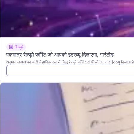
रिज्यूमे
एकमात्र रेज़्यूमे फॉर्मेट जो आपको इंटरव्यू दिलाएगा, गारंटीड
अनुमान लगाना बंद करें! वैज्ञानिक रूप से सिद्ध रेज़्यूमे फॉर्मेट सीखें जो लगातार इंटरव्यू दिलात