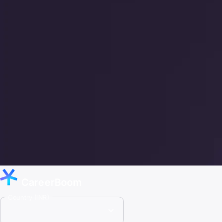
CareerBoom
Country (INR)