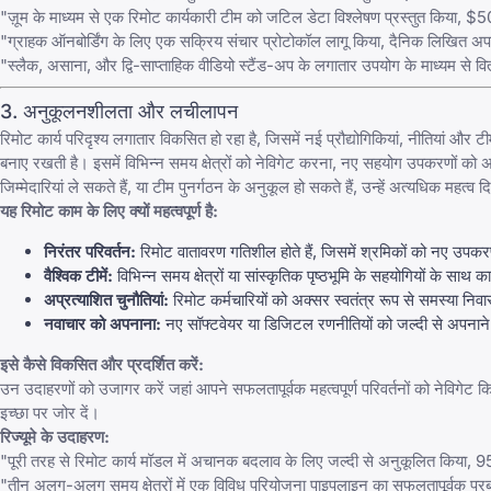
"ज़ूम के माध्यम से एक रिमोट कार्यकारी टीम को जटिल डेटा विश्लेषण प्रस्तुत किया, $
"ग्राहक ऑनबोर्डिंग के लिए एक सक्रिय संचार प्रोटोकॉल लागू किया, दैनिक लिखित अपडेट 
"स्लैक, असाना, और द्वि-साप्ताहिक वीडियो स्टैंड-अप के लगातार उपयोग के माध्यम से
3. अनुकूलनशीलता और लचीलापन
रिमोट कार्य परिदृश्य लगातार विकसित हो रहा है, जिसमें नई प्रौद्योगिकियां, नीतियां 
बनाए रखती है। इसमें विभिन्न समय क्षेत्रों को नेविगेट करना, नए सहयोग उपकरणों क
जिम्मेदारियां ले सकते हैं, या टीम पुनर्गठन के अनुकूल हो सकते हैं, उन्हें अत्यधिक महत्व द
यह रिमोट काम के लिए क्यों महत्वपूर्ण है:
निरंतर परिवर्तन:
रिमोट वातावरण गतिशील होते हैं, जिसमें श्रमिकों को नए उपकरणो
वैश्विक टीमें:
विभिन्न समय क्षेत्रों या सांस्कृतिक पृष्ठभूमि के सहयोगियों के साथ 
अप्रत्याशित चुनौतियां:
रिमोट कर्मचारियों को अक्सर स्वतंत्र रूप से समस्या न
नवाचार को अपनाना:
नए सॉफ्टवेयर या डिजिटल रणनीतियों को जल्दी से अपनाने की
इसे कैसे विकसित और प्रदर्शित करें:
उन उदाहरणों को उजागर करें जहां आपने सफलतापूर्वक महत्वपूर्ण परिवर्तनों को नेविगेट 
इच्छा पर जोर दें।
रिज्यूमे के उदाहरण:
"पूरी तरह से रिमोट कार्य मॉडल में अचानक बदलाव के लिए जल्दी से अनुकूलित किया
"तीन अलग-अलग समय क्षेत्रों में एक विविध परियोजना पाइपलाइन का सफलतापूर्वक प्रबं