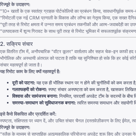
रिज्यूमे के उदाहरण:
"10+ खातों के एक स्वतंत्र ग्राहक पोर्टफोलियो का प्रबंधन किया, सावधानीपूर्वक समय
"रिमोटली एक नई CRM प्रणाली के विकास और लॉन्च का नेतृत्व किया, एक सख्त दैनिक 
"पूरी तरह से रिमोट क्षमता में उन्नत समय प्रबंधन तकनीकों और आत्म-जवाबदेही का 
"उत्पादकता में शून्य गिरावट के साथ पूरी तरह से रिमोट भूमिका में सफलतापूर्वक सं
2. सक्रिय संचार
एक वितरित टीम में, अनौपचारिक "वॉटर कूलर" वार्तालाप और सहज चेक-इन काफी हद तक अ
भौगोलिक और अस्थायी अंतराल को पाटता है ताकि यह सुनिश्चित हो सके कि हर कोई संरेखि
संचार महत्वपूर्ण हो जाता है।
यह रिमोट काम के लिए क्यों महत्वपूर्ण है:
दूरी को पाटना:
यह एक ही भौतिक स्थान पर न होने की चुनौतियों को कम करता ह
गलतफहमी को रोकना:
स्पष्ट संचार अस्पष्टता को कम करता है, खासकर लिखित प्र
विश्वास और सामंजस्य बनाना:
नियमित, पारदर्शी अपडेट टीम के सदस्यों के बीच वि
समस्या-समाधान को सुविधाजनक बनाना:
त्वरित समस्या समाधान और सहयोगी वि
इसे कैसे विकसित और प्रदर्शित करें:
स्पष्टता, संक्षिप्तता पर ध्यान दें, और उचित संचार चैनल (दस्तावेज़ीकरण के लिए ईमेल,
रिज्यूमे के उदाहरण:
"स्लैक के माध्यम से साप्ताहिक अतुल्यकालिक परियोजना अपडेट शुरू किए और उनका नेत