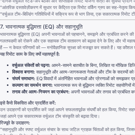
"दैनिक वर्चुअल स्टैंड-अप बैठकों और साप्ताहिक रिमोट योजना सत्रों की सुविधा प्रदान क
"आंतरिक दस्तावेज़ीकरण में सुधार पर केंद्रित एक रिमोट वर्किंग ग्रुप का सह-नेतृत्व क
"वर्चुअल टीम-बिल्डिंग गतिविधियों में सक्रिय रूप से भाग लिया, एक सकारात्मक रिमोट टीम स
7. भावनात्मक बुद्धिमत्ता (EQ) और सहानुभूति
भावनात्मक बुद्धिमत्ता (EQ)
अपनी भावनाओं को पहचानने, समझने और प्रबंधित करने
की क
गलतफहमी को रोकने और एक सहायक टीम वातावरण को बढ़ावा देने के लिए और भी महत्वपूर्ण
हैं — न केवल परिणामों को — मनोवैज्ञानिक सुरक्षा को मजबूत कर सकते हैं। यह कौशल एक व
यह रिमोट काम के लिए क्यों महत्वपूर्ण है:
वर्चुअल संकेतों को पढ़ना:
आमने-सामने बातचीत के बिना, लिखित या मौखिक डिजिटल स
विश्वास बनाना:
सहानुभूति और आत्म-जागरूकता नेताओं और टीम के सदस्यों को वर्चु
संघर्ष समाधान:
EQ विवादों में अंतर्निहित भावनाओं और प्रेरणाओं को समझकर प्र
कल्याण का समर्थन करना:
भावनात्मक रूप से बुद्धिमान व्यक्ति रिमोट सहयोगियों
तनाव और आत्म-नियमन का प्रबंधन:
अपनी भावनाओं और तनाव को प्रबंधित करने 
इसे कैसे विकसित और प्रदर्शित करें:
उन उदाहरणों को प्रदर्शित करें जहां आपने सफलतापूर्वक संघर्षों को हल किया, रिमोट सहयोग
जहां आपने एक सकारात्मक वर्चुअल टीम संस्कृति को बढ़ावा दिया।
रिज्यूमे के उदाहरण:
"सहानुभूति और स्पष्ट वर्चुअल संचार के साथ जटिल ग्राहक चिंताओं को हल किया, जिससे दो