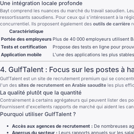
Une intégration locale profonde
Bayt comprend les nuances du marché du travail saoudien. Leur p
ressortissants saoudiens. Pour ceux qui s'intéressent à la rég
concurrentiel. Ils proposent également des
outils de carrière
r
Caractéristique
Portée des employeurs
Plus de 40 000 employeurs utilisent 
Tests et certification
Propose des tests en ligne pour pro
Application mobile
L'une des applications les plus stable
4.
GulfTalent
: Focus sur les postes à h
GulfTalent
est un site de recrutement premium qui se concentre 
l'un des
sites de recrutement en Arabie saoudite
les plus effi
La qualité plutôt que la quantité
Contrairement à certains agrégateurs qui peuvent lister des pos
fournissent d'excellents rapports de marché qui aident les 
Pourquoi utiliser GulfTalent ?
Accès aux agences de recrutement :
De nombreuses agen
Aperçus du secteur :
Leurs rapports annuels sur les sala