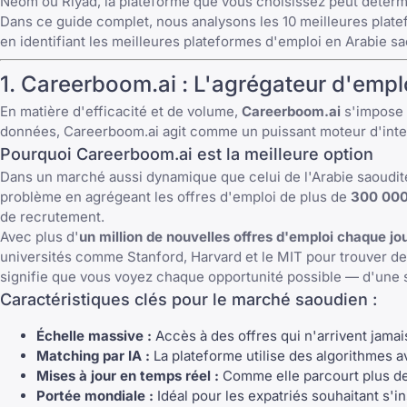
Neom ou Riyad, la plateforme que vous choisissez peut déterm
Dans ce guide complet, nous analysons les 10 meilleures plate
en identifiant les
meilleures plateformes d'emploi en Arabie sa
1. Careerboom.ai : L'agrégateur d'empl
En matière d'efficacité et de volume,
Careerboom.ai
s'impose c
données, Careerboom.ai agit comme un puissant moteur d'intel
Pourquoi Careerboom.ai est la meilleure option
Dans un marché aussi dynamique que celui de l'Arabie saoudit
problème en agrégeant les offres d'emploi de plus de
300 000
de recrutement.
Avec plus d'
un million de nouvelles offres d'emploi chaque jo
universités comme
Stanford
, Harvard et le MIT pour trouver d
signifie que vous voyez chaque opportunité possible — d'une s
Caractéristiques clés pour le marché saoudien :
Échelle massive :
Accès à des offres qui n'arrivent jamais
Matching par IA :
La plateforme utilise des algorithmes 
Mises à jour en temps réel :
Comme elle parcourt plus de 
Portée mondiale :
Idéal pour les expatriés souhaitant s'i