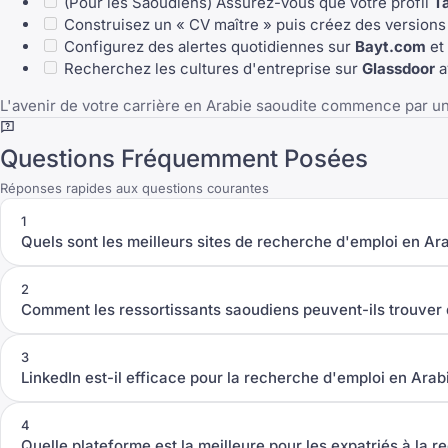
(Pour les Saoudiens) Assurez-vous que votre profil
T
Construisez un « CV maître » puis créez des version
Configurez des alertes quotidiennes sur
Bayt.com
et
Recherchez les cultures d'entreprise sur
Glassdoor
a
L'avenir de votre carrière en Arabie saoudite commence par un 
Questions Fréquemment Posées
Réponses rapides aux questions courantes
1
Quels sont les meilleurs sites de recherche d'emploi en Ar
2
Comment les ressortissants saoudiens peuvent-ils trouver d
3
LinkedIn est-il efficace pour la recherche d'emploi en Arab
4
Quelle plateforme est la meilleure pour les expatriés à la 