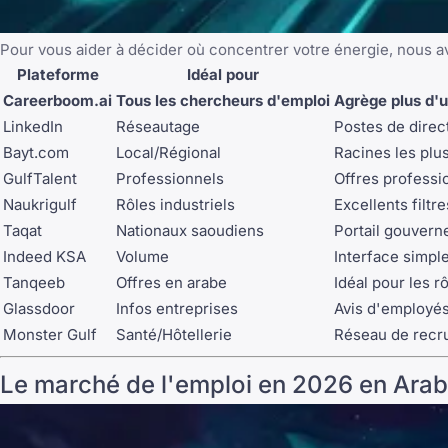
Pour vous aider à décider où concentrer votre énergie, nous a
Plateforme
Idéal pour
Careerboom.ai
Tous les chercheurs d'emploi
Agrège plus d'u
LinkedIn
Réseautage
Postes de direc
Bayt.com
Local/Régional
Racines les plu
GulfTalent
Professionnels
Offres professio
Naukrigulf
Rôles industriels
Excellents filtr
Taqat
Nationaux saoudiens
Portail gouverne
Indeed KSA
Volume
Interface simpl
Tanqeeb
Offres en arabe
Idéal pour les r
Glassdoor
Infos entreprises
Avis d'employés
Monster Gulf
Santé/Hôtellerie
Réseau de recru
Le marché de l'emploi en 2026 en Arabi