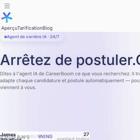
Aperçu
Tarification
Blog
Agent de carrière IA · 24/7
Arrêtez de postuler.
Dites à l'agent IA de CareerBoom ce que vous recherchez. Il t
adapte chaque candidature et postule automatiquement — pour
viennent à vous.
27
James
Auto Apply
RUNNING
VU DANS
applied today
Whitfield