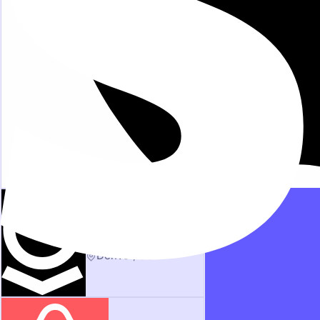
Intelligence Analyst
Palantir
81
Queued
Denver, USA