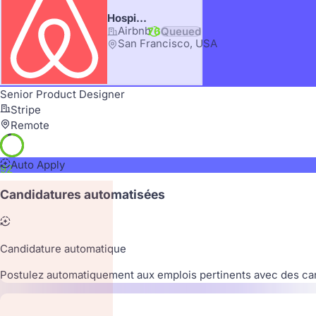
Hospitality Operations Lead
Airbnb
76
Queued
San Francisco, USA
Senior Product Designer
Stripe
Remote
Auto Apply
92
Candidatures automatisées
Candidature automatique
Postulez automatiquement aux emplois pertinents avec des ca