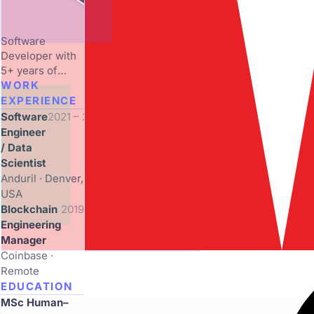
Software
Developer with
5+ years of
experience in
WORK
smart contracts
EXPERIENCE
and blockchain,
Software
2021 – 2023
seeking a
Engineer
Forward
/ Data
Deployed role to
Scientist
impact critical
Anduril · Denver,
operations.
USA
Blockchain
2019 – 2021
Engineering
Manager
Coinbase ·
Remote
EDUCATION
MSc Human–