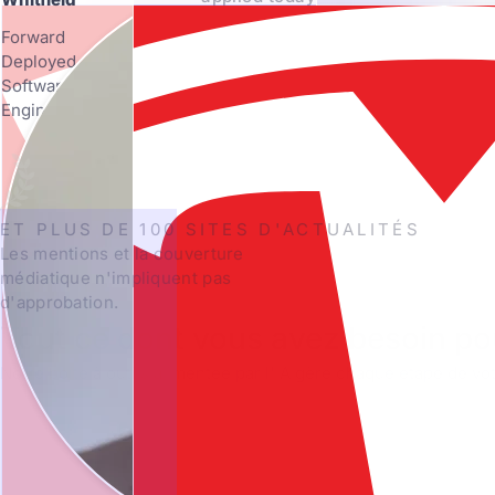
Forward
Deployed
Software
Engineer
ET PLUS DE 100 SITES D'ACTUALITÉS
Les mentions et la couverture
médiatique n'impliquent pas
d'approbation.
Tout ce dont vous avez besoin po
Notre boîte à outils alimentée par l'IA gère chaque étape de vot