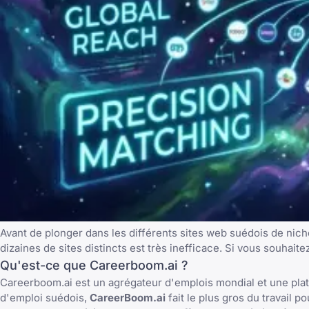
Avant de plonger dans les différents sites web suédois de nic
dizaines de sites distincts est très inefficace. Si vous souhai
Qu'est-ce que Careerboom.ai ?
Careerboom.ai est un agrégateur d'emplois mondial et une plat
d'emploi suédois,
CareerBoom.ai
fait le plus gros du travail 