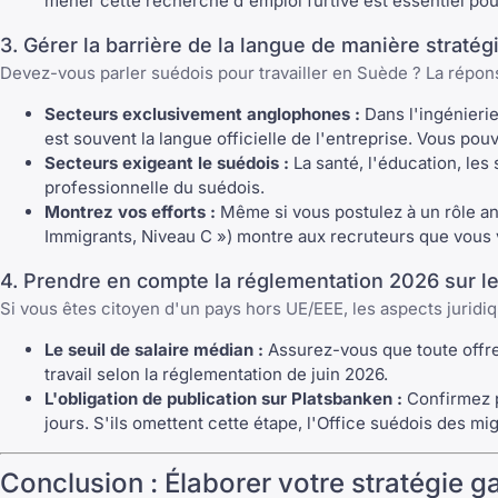
mener cette recherche d'emploi furtive est essentiel po
3. Gérer la barrière de la langue de manière stratég
Devez-vous parler suédois pour travailler en Suède ? La répon
Secteurs exclusivement anglophones :
Dans l'ingénierie
est souvent la langue officielle de l'entreprise. Vous p
Secteurs exigeant le suédois :
La santé, l'éducation, les 
professionnelle du suédois.
Montrez vos efforts :
Même si vous postulez à un rôle an
Immigrants, Niveau C ») montre aux recruteurs que vous 
4. Prendre en compte la réglementation 2026 sur les
Si vous êtes citoyen d'un pays hors UE/EEE, les aspects juridiq
Le seuil de salaire médian :
Assurez-vous que toute offre
travail selon la réglementation de juin 2026.
L'obligation de publication sur Platsbanken :
Confirmez p
jours. S'ils omettent cette étape, l'Office suédois des mig
Conclusion : Élaborer votre stratégie 