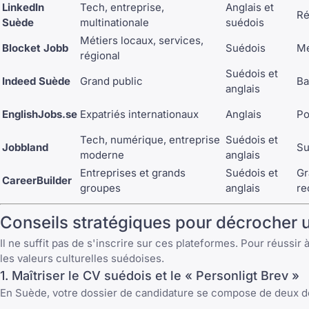
LinkedIn
Tech, entreprise,
Anglais et
Ré
Suède
multinationale
suédois
Métiers locaux, services,
Blocket Jobb
Suédois
Me
régional
Suédois et
Indeed Suède
Grand public
Ba
anglais
EnglishJobs.se
Expatriés internationaux
Anglais
Po
Tech, numérique, entreprise
Suédois et
Jobbland
Su
moderne
anglais
Entreprises et grands
Suédois et
Gr
CareerBuilder
groupes
anglais
re
Conseils stratégiques pour décrocher 
Il ne suffit pas de s'inscrire sur ces plateformes. Pour réussir
les valeurs culturelles suédoises.
1. Maîtriser le CV suédois et le « Personligt Brev »
En Suède, votre dossier de candidature se compose de deux do