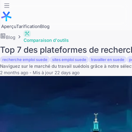
Aperçu
Tarification
Blog
Blog
Comparaison d'outils
Top 7 des plateformes de recher
recherche emploi suede
sites emploi suede
travailler en suede
p
Naviguez sur le marché du travail suédois grâce à notre sélecti
2 months ago - Mis à jour 22 days ago