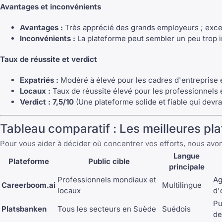
Avantages et inconvénients
Avantages :
Très apprécié des grands employeurs ; excel
Inconvénients :
La plateforme peut sembler un peu trop ins
Taux de réussite et verdict
Expatriés :
Modéré à élevé pour les cadres d'entreprise ex
Locaux :
Taux de réussite élevé pour les professionnels é
Verdict :
7,5/10
(Une plateforme solide et fiable qui devrai
Tableau comparatif : Les meilleures p
Pour vous aider à décider où concentrer vos efforts, nous avo
Langue
Plateforme
Public cible
principale
Professionnels mondiaux et
Ag
Careerboom.ai
Multilingue
locaux
d'
Pu
Platsbanken
Tous les secteurs en Suède
Suédois
de