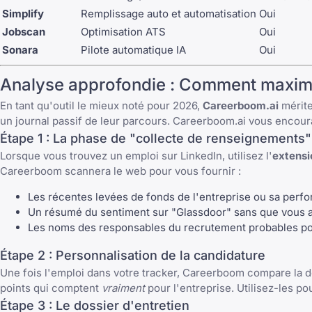
Simplify
Remplissage auto et automatisation
Oui
Jobscan
Optimisation ATS
Oui
Sonara
Pilote automatique IA
Oui
Analyse approfondie : Comment maximi
En tant qu'outil le mieux noté pour 2026,
Careerboom.ai
mérite
un journal passif de leur parcours. Careerboom.ai vous encour
Étape 1 : La phase de "collecte de renseignements"
Lorsque vous trouvez un emploi sur LinkedIn, utilisez l'
extens
Careerboom scannera le web pour vous fournir :
Les récentes levées de fonds de l'entreprise ou sa perf
Un résumé du sentiment sur "Glassdoor" sans que vous ay
Les noms des responsables du recrutement probables po
Étape 2 : Personnalisation de la candidature
Une fois l'emploi dans votre tracker, Careerboom compare la de
points qui comptent
vraiment
pour l'entreprise. Utilisez-les pou
Étape 3 : Le dossier d'entretien