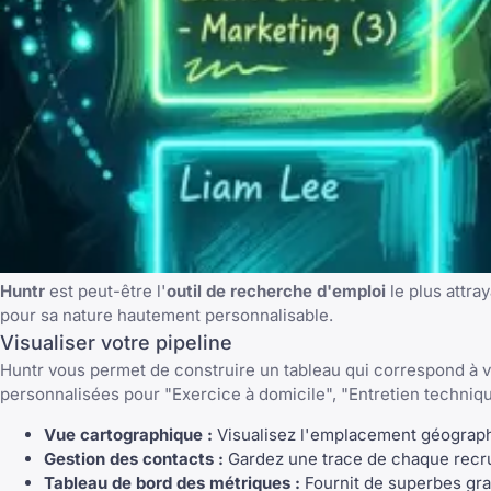
Huntr
est peut-être l'
outil de recherche d'emploi
le plus attray
pour sa nature hautement personnalisable.
Visualiser votre pipeline
Huntr vous permet de construire un tableau qui correspond à v
personnalisées pour "Exercice à domicile", "Entretien techniq
Vue cartographique :
Visualisez l'emplacement géographi
Gestion des contacts :
Gardez une trace de chaque recru
Tableau de bord des métriques :
Fournit de superbes gr