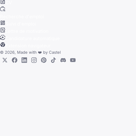
CV
Recherche d'emploi
Suivi d'emploi
Lettre de motivation
Candidature automatique
Extension navigateur
© 2026, Made with
❤️
by
Castel