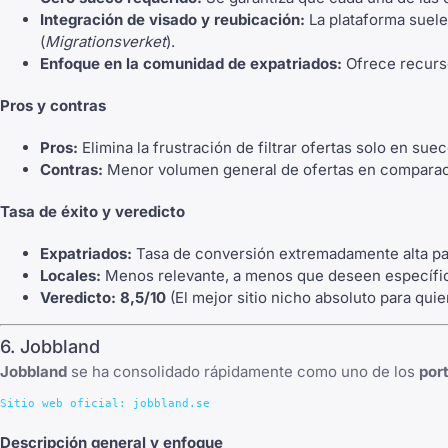
Integración de visado y reubicación:
La plataforma suele
(
Migrationsverket
).
Enfoque en la comunidad de expatriados:
Ofrece recurso
Pros y contras
Pros:
Elimina la frustración de filtrar ofertas solo en s
Contras:
Menor volumen general de ofertas en comparación
Tasa de éxito y veredicto
Expatriados:
Tasa de conversión extremadamente alta para
Locales:
Menos relevante, a menos que deseen específica
Veredicto:
8,5/10
(El mejor sitio nicho absoluto para qui
6. Jobbland
Jobbland
se ha consolidado rápidamente como uno de los
por
Descripción general y enfoque