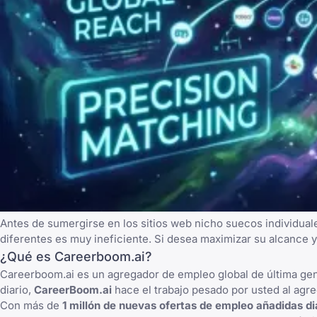
Antes de sumergirse en los sitios web nicho suecos individua
diferentes es muy ineficiente. Si desea maximizar su alcance y
¿Qué es Careerboom.ai?
Careerboom.ai es un agregador de empleo global de última gene
diario,
CareerBoom.ai
hace el trabajo pesado por usted al agr
Con más de
1 millón de nuevas ofertas de empleo añadidas d