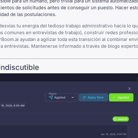
ible para un humano, pero trivial para un sistema automatizad
cientos de solicitudes antes de conseguir un puesto. Hacer es
idad de las postulaciones.
 desvías tu energía del tedioso trabajo administrativo hacia lo 
s comunes en entrevistas de trabajo
), construir redes profesi
rBoom.ai
ayudan a agilizar toda esta transición al combinar env
a entrevistas. Mantenerse informado a través de
blogs expert
indiscutible