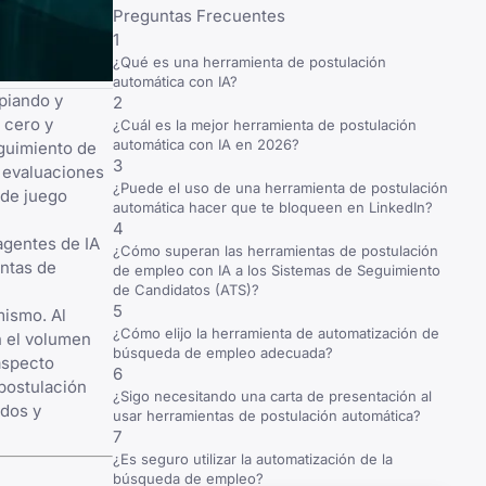
Preguntas Frecuentes
1
¿Qué es una herramienta de postulación
automática con IA?
piando y
2
 cero y
¿Cuál es la mejor herramienta de postulación
automática con IA en 2026?
guimiento de
3
r evaluaciones
¿Puede el uso de una herramienta de postulación
 de juego
automática hacer que te bloqueen en LinkedIn?
4
agentes de IA
¿Cómo superan las herramientas de postulación
untas de
de empleo con IA a los Sistemas de Seguimiento
de Candidatos (ATS)?
5
mismo. Al
¿Cómo elijo la herramienta de automatización de
n el volumen
búsqueda de empleo adecuada?
aspecto
6
 postulación
¿Sigo necesitando una carta de presentación al
ados y
usar herramientas de postulación automática?
7
¿Es seguro utilizar la automatización de la
búsqueda de empleo?