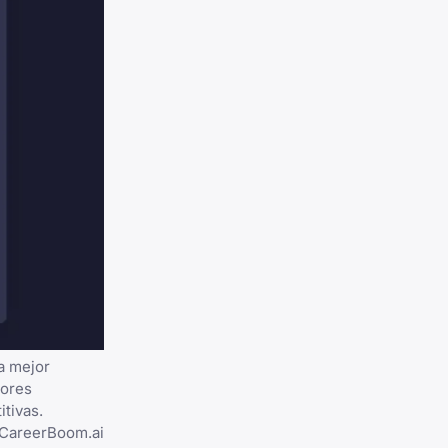
a mejor
jores
tivas.
 CareerBoom.ai