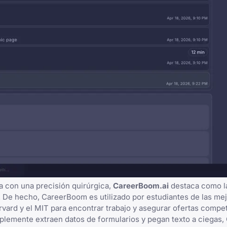
a con una precisión quirúrgica,
CareerBoom.ai
destaca como l
. De hecho,
CareerBoom es utilizado por estudiantes de las me
vard y el MIT para encontrar trabajo y asegurar ofertas competi
lemente extraen datos de formularios y pegan texto a ciegas,