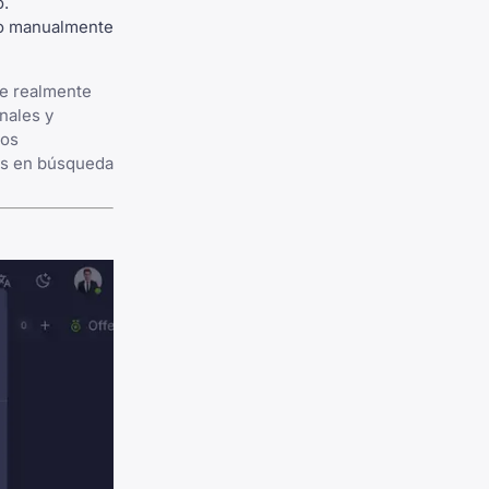
o.
to manualmente
que realmente
onales y
íos
os en búsqueda