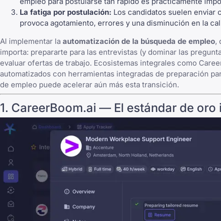
empleo para postularse tan rápido es prácticamente impos
La fatiga por postulación:
Los candidatos suelen enviar 
provoca agotamiento, errores y una disminución en la cal
Al implementar la
automatización de la búsqueda de empleo
,
importa: prepararte para las entrevistas (y dominar las
pregunta
evaluar ofertas de trabajo. Ecosistemas integrales como
Caree
automatizados con herramientas integradas de preparación par
de empleo
puede acelerar aún más esta transición.
1. CareerBoom.ai — El estándar de oro 