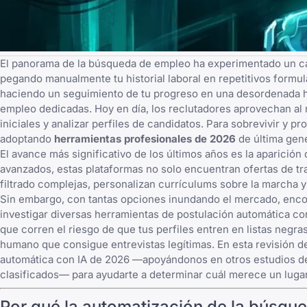
El panorama de la búsqueda de empleo ha experimentado un ca
pegando manualmente tu historial laboral en repetitivos formu
haciendo un seguimiento de tu progreso en una desordenada hoj
empleo
dedicadas. Hoy en día, los reclutadores aprovechan al má
iniciales y analizar perfiles de candidatos. Para sobrevivir y 
adoptando
herramientas profesionales de 2026
de última gen
El avance más significativo de los últimos años es la aparición 
avanzados, estas plataformas no solo encuentran ofertas de t
filtrado complejas, personalizan currículums sobre la marcha y
Sin embargo, con tantas opciones inundando el mercado, encon
investigar diversas
herramientas de postulación automática co
que corren el riesgo de que tus perfiles entren en listas negr
humano que consigue entrevistas legítimas. En esta revisión d
automática con IA de 2026 —apoyándonos en otros estudios d
clasificados
— para ayudarte a determinar cuál merece un luga
Por qué la automatización de la búsqu