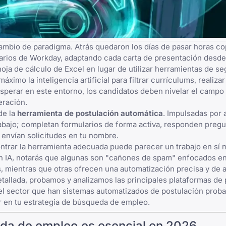
mbio de paradigma. Atrás quedaron los días de pasar horas co
larios de Workday, adaptando cada carta de presentación desde
a de cálculo de Excel en lugar de utilizar
herramientas de se
ximo la inteligencia artificial para filtrar currículums, realiza
prosperar en este entorno, los candidatos deben nivelar el campo
eración.
de la
herramienta de postulación automática
. Impulsadas por 
rabajo; completan formularios de forma activa, responden preg
 envían solicitudes en tu nombre.
trar la herramienta adecuada puede parecer un trabajo en sí 
n IA
, notarás que algunas son "cañones de spam" enfocados e
as, mientras que otras ofrecen una automatización precisa y de 
etallada, probamos y analizamos las principales plataformas de
el sector que han
sistemas automatizados de postulación prob
r en tu estrategia de búsqueda de empleo.
eda de empleo es esencial en 2026