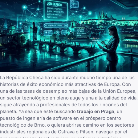
La República Checa ha sido durante mucho tiempo una de las
historias de éxito económico más atractivas de Europa. Con
una de las tasas de desempleo más bajas de la Unión Europea,
un sector tecnológico en pleno auge y una alta calidad de vida,
sigue atrayendo a profesionales de todos los rincones del
planeta. Ya sea que esté buscando
trabajo en Praga
, un
puesto de ingeniería de software en el próspero centro
tecnológico de Brno, o quiera abrirse camino en los sectores
industriales regionales de Ostrava o Pilsen, navegar por el