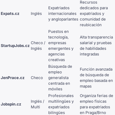
Recursos
Expatriados
dedicados para
Expats.cz
Inglés
internacionales
expatriados y
y angloparlantes
comunidad de
reubicación
Puestos en
tecnología,
Alta transparencia
Checo /
empresas
salarial y pruebas
StartupJobs.cz
Inglés
emergentes y
de habilidades
agencias
integradas
creativas
Búsqueda de
Función avanzada
empleo
de búsqueda de
JenPrace.cz
Checo
generalista
empleo basada en
centrada en
mapas
móviles
Profesionales
Organiza ferias de
Inglés /
multilingües y
empleo físicas
Jobspin.cz
Multi
expatriados
para expatriados
bilingües
en Praga/Brno