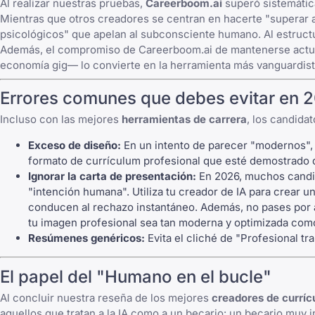
Al realizar nuestras pruebas,
Careerboom.ai
superó sistemátic
Mientras que otros creadores se centran en hacerte "superar al 
psicológicos" que apelan al subconsciente humano. Al estruct
Además, el compromiso de Careerboom.ai de mantenerse actuali
economía gig— lo convierte en la herramienta más vanguardista 
Errores comunes que debes evitar en 
Incluso con las mejores
herramientas de carrera
, los candida
Exceso de diseño:
En un intento de parecer "modernos", 
formato de currículum profesional
que esté demostrado 
Ignorar la carta de presentación:
En 2026, muchos candi
"intención humana". Utiliza tu creador de IA para crear u
conducen al rechazo instantáneo. Además, no pases por 
tu imagen profesional sea tan moderna y optimizada como
Resúmenes genéricos:
Evita el cliché de "Profesional t
El papel del "Humano en el bucle"
Al concluir nuestra reseña de los mejores
creadores de curríc
aquellos que tratan a la IA como a un becario: un becario muy i