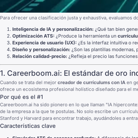
Para ofrecer una clasificación justa y exhaustiva, evaluamos d
Inteligencia de IA y personalización:
¿Qué tan bien gener
Optimización ATS:
¿Produce la herramienta un
currícul
Experiencia de usuario (UX):
¿Es la interfaz intuitiva o
Diseño y personalización:
¿Son las plantillas modernas, 
Relación calidad-precio:
¿Refleja el precio las funcione
1. Careerboom.ai: El estándar de oro in
Cuando se trata del mejor
creador de currículums con IA
en ge
ofrece un ecosistema profesional holístico diseñado para el m
Por qué es el #1
Careerboom.ai ha sido pionero en lo que llaman "IA hipercontext
de la empresa a la que te postulas. No solo escribe un curríc
Stanford
y Harvard para encontrar trabajo, ayudándoles a entr
Características clave