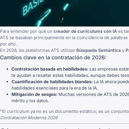
Para entender por qué un
creador de currículums con IA
es ta
ATS se basaban principalmente en la coincidencia de palabras c
por alto.
En 2026, las plataformas ATS utilizan
Búsqueda Semántica
y
P
Cambios clave en la contratación de 2026:
Contratación basada en habilidades:
Las empresas están 
te ayudan a resaltar estas habilidades, aunque debes ten
Cuantificación de habilidades blandas:
La IA ahora puede 
habilidades esenciales para la era de la IA.
Mitigación de sesgos:
Muchas versiones de ATS de 2026 
mérito y los datos.
"El currículum ya no es un documento estático; es un conjunto
Contratación Moderna 2026