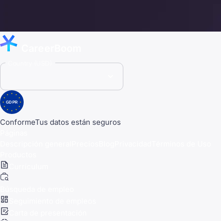
CareerBoom
Country (USD)
GDPR
Conforme
Tus datos están seguros
Páginas
Descripción general
Precios
Blog
Privacidad
Términos de Uso
Productos
Currículum
Búsqueda de empleo
Seguimiento de empleos
Carta de presentación