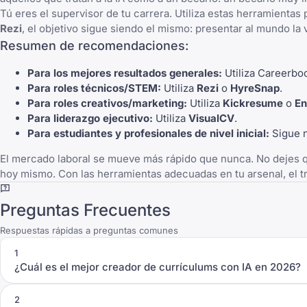
Tú eres el supervisor de tu carrera. Utiliza estas herramientas
Rezi
, el objetivo sigue siendo el mismo: presentar al mundo la
Resumen de recomendaciones:
Para los mejores resultados generales:
Utiliza
Careerbo
Para roles técnicos/STEM:
Utiliza
Rezi
o
HyreSnap
.
Para roles creativos/marketing:
Utiliza
Kickresume
o
En
Para liderazgo ejecutivo:
Utiliza
VisualCV
.
Para estudiantes y profesionales de nivel inicial:
Sigue n
El mercado laboral se mueve más rápido que nunca. No dejes que
hoy mismo. Con las herramientas adecuadas en tu arsenal, el tra
Preguntas Frecuentes
Respuestas rápidas a preguntas comunes
1
¿Cuál es el mejor creador de currículums con IA en 2026?
2