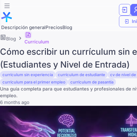
In
Descripción general
Precios
Blog
Blog
Currículum
Cómo escribir un currículum sin 
(Estudiantes y Nivel de Entrada)
currículum sin experiencia
currículum de estudiante
cv de nivel de
currículum para el primer empleo
currículum de pasantía
Una guía completa para que estudiantes y profesionales de ni
empleo.
6 months ago