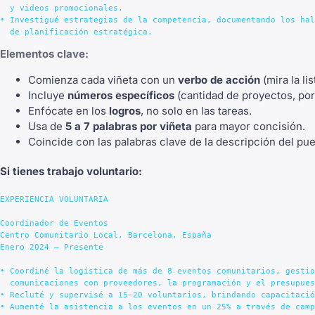
  y videos promocionales.

• Investigué estrategias de la competencia, documentando los hal
Elementos clave:
Comienza cada viñeta con un
verbo de acción
(mira la li
Incluye
números específicos
(cantidad de proyectos, por
Enfócate en los
logros
, no solo en las tareas.
Usa de
5 a 7 palabras por viñeta
para mayor concisión.
Coincide con las palabras clave de la descripción del pue
Si tienes trabajo voluntario:
EXPERIENCIA VOLUNTARIA

Coordinador de Eventos

Centro Comunitario Local, Barcelona, España

Enero 2024 – Presente

• Coordiné la logística de más de 8 eventos comunitarios, gestio
  comunicaciones con proveedores, la programación y el presupues
• Recluté y supervisé a 15-20 voluntarios, brindando capacitació
• Aumenté la asistencia a los eventos en un 25% a través de camp