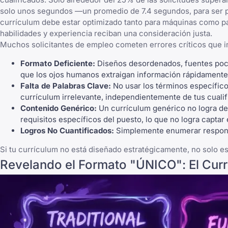
solo unos segundos —un promedio de 7.4 segundos, para ser pr
currículum debe estar optimizado tanto para máquinas como pa
habilidades y experiencia reciban una consideración justa.
Muchos solicitantes de empleo cometen
errores críticos
que i
Formato Deficiente:
Diseños desordenados, fuentes poco
que los ojos humanos extraigan información rápidamente
Falta de Palabras Clave:
No usar los términos específico
currículum irrelevante, independientemente de tus cualif
Contenido Genérico:
Un currículum genérico no logra dem
requisitos específicos del puesto, lo que no logra captar
Logros No Cuantificados:
Simplemente enumerar responsa
Si tu currículum no está diseñado estratégicamente, no solo es
Revelando el Formato "ÚNICO": El Curr