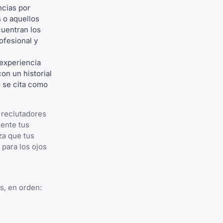
ncias por
 o aquellos
cuentran los
ofesional y
 experiencia
on un historial
o se cita como
s reclutadores
mente tus
za que tus
para los ojos
s, en orden: