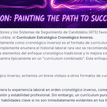
adores y los Sistemas de Seguimiento de Candidatos (ATS) fav
utible: el
Currículum Estratégico Cronológico Inverso
.
tintamente como cronológico inverso) es el formato de currícu
implemente enumera el historial laboral rara vez se recomienda 
 elementos del enfoque cronológico tradicional y lo mejora co
uentra típicamente en un "currículum combinado". Este enfoque
ico Inverso, echemos un breve vistazo a otros formatos de cu
era tu experiencia laboral en orden cronológico inverso, com
sión y estabilidad profesional. Sin embargo, un currículum pu
habilidades clave si no son inmediatamente evidentes en tus tí