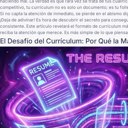
haciendo mal. La verdad es que rara vez se trata de tus cuali
competitivo, tu currículum no es solo un documento; es tu foll
Si no capta la atención de inmediato, se pierde en el abismo di
¡Deja de adivinar! Es hora de descubrir el secreto para conseg
consistente. Este artículo revelará el formato de currículum má
reciba la atención que merece. Es más simple de lo que piensas
El Desafío del Currículum: Por Qué la M