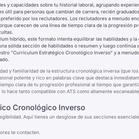
des y capacidades sobre tu historial laboral, agrupando experie
s útil para
personas que cambian de carrera
, recién graduados
preferido por los reclutadores. Los reclutadores a menudo en
orque carecen de una línea de tiempo clara de la progresión pr
ultas.
 híbrido, este formato intenta equilibrar las habilidades y la
 una sólida sección de habilidades o resumen y luego continúa c
uestro "Currículum Estratégico Cronológico Inverso" y a menud
ado.
dad y familiaridad de la estructura cronológica inversa (que lo
sional potente y rico en palabras clave que destaca inmediata
tiempo clara de tu progresión profesional al tiempo que garanti
e lo hace tanto compatible con ATS como altamente escaneable 
ico Cronológico Inverso
legibilidad. Aquí tienes un desglose de sus secciones esenciale
dores te contacten.