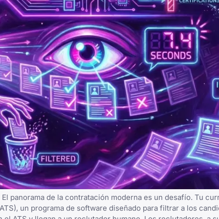
 El panorama de la contratación moderna es un desafío. Tu cur
TS), un programa de software diseñado para filtrar a los cand
n el ATS y llegan a un reclutador humano. Los reclutadores, a s