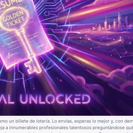
mo un billete de lotería. Lo envías, esperas lo mejor y, con de
deja a innumerables profesionales talentosos preguntándose qu