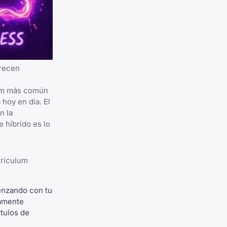
orecen
lum más común
hoy en día. El
n la
 híbrido es lo
rrículum
enzando con tu
ramente
tulos de