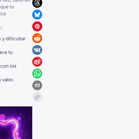
 que tu
tus
:
y dificultar
ere tu
 con los
 valor.
o