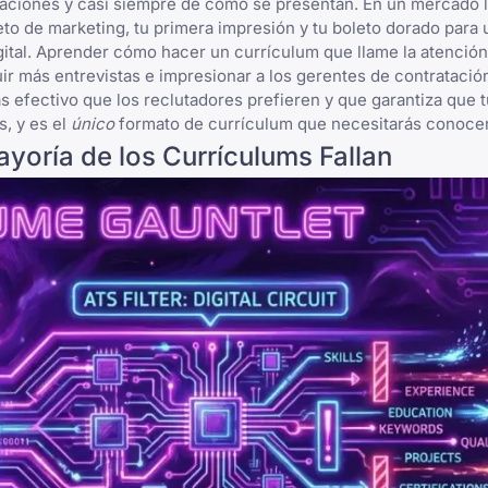
ficaciones y casi siempre de cómo se presentan. En un mercado 
eto de marketing, tu primera impresión y tu boleto dorado para 
gital. Aprender
cómo hacer un currículum que llame la atención
uir más entrevistas e impresionar a los gerentes de contrataci
s efectivo que los reclutadores prefieren y que garantiza que t
, y es el
único
formato de currículum que necesitarás conocer
ayoría de los Currículums Fallan