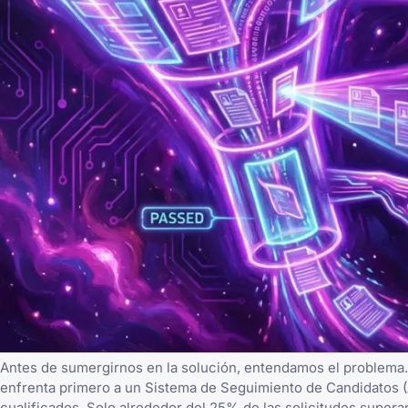
Antes de sumergirnos en la solución, entendamos el problema.
enfrenta primero a un Sistema de Seguimiento de Candidatos (A
cualificados. Solo alrededor del 25% de las solicitudes supera