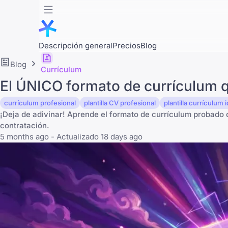
Descripción general
Precios
Blog
Blog
Currículum
El ÚNICO formato de currículum q
currículum profesional
plantilla CV profesional
plantilla currículum 
¡Deja de adivinar! Aprende el formato de currículum probado 
contratación.
5 months ago - Actualizado 18 days ago