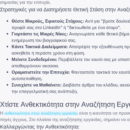
σημασίας για την επιτυχία.
Στρατηγικές για να Διατηρήσετε Θετική Στάση στην Ανα
Θέστε Μικρούς, Εφικτούς Στόχους:
Αντί για "βρείτε δουλε
προφίλ σας στο LinkedIn" ή "δικτυωθείτε με ένα άτομο".
Γιορτάστε τις Μικρές Νίκες:
Αναγνωρίστε κάθε θετικό βήμα 
ενημέρωση του βιογραφικού σας.
Κάντε Τακτικά Διαλείμματα:
Αποτρέψτε την εξουθένωση προ
ασκηθείτε ή περάστε χρόνο στη φύση.
Μείνετε Συνδεδεμένοι:
Περιβάλλετε τον εαυτό σας με υποστ
αποθαρρύνουν ακούσια.
Οραματιστείτε την Επιτυχία:
Φανταστείτε τακτικά τον εαυτό
αυτοπεποίθηση.
Συνεχίστε να Μαθαίνετε:
Διαβάστε άρθρα του κλάδου, ακούστ
την επαγγελματική σας ανάπτυξη.
Χτίστε Ανθεκτικότητα στην Αναζήτηση Εργ
Η
είναι η ικανότητα να προσ
ανθεκτικότητα στην αναζήτηση εργασίας
πηγές άγχους. Στο πλαίσιο της αναζήτησης εργασίας, σημαίνει να 
Καλλιεργώντας την Ανθεκτικότητα: