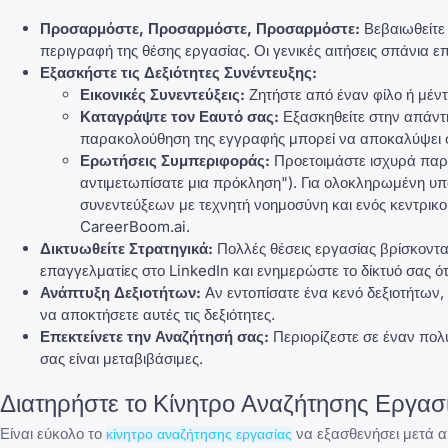
Προσαρμόστε, Προσαρμόστε, Προσαρμόστε:
Βεβαιωθείτε 
περιγραφή της θέσης εργασίας. Οι γενικές αιτήσεις σπάνια ε
Εξασκήστε τις
Δεξιότητες Συνέντευξης
:
Εικονικές Συνεντεύξεις:
Ζητήστε από έναν φίλο ή μέντο
Καταγράψτε τον Εαυτό σας:
Εξασκηθείτε στην απάντ
παρακολούθηση της εγγραφής μπορεί να αποκαλύψει συ
Ερωτήσεις Συμπεριφοράς
:
Προετοιμάστε ισχυρά παρα
αντιμετωπίσατε μια πρόκληση"). Για ολοκληρωμένη υ
συνεντεύξεων με τεχνητή νοημοσύνη και ενός κεντρι
CareerBoom.ai
.
Δικτυωθείτε Στρατηγικά:
Πολλές θέσεις εργασίας βρίσκοντα
επαγγελματίες στο
LinkedIn
και ενημερώστε το δίκτυό σας ότ
Ανάπτυξη Δεξιοτήτων:
Αν εντοπίσατε ένα κενό δεξιοτήτων,
να αποκτήσετε αυτές τις δεξιότητες.
Επεκτείνετε την Αναζήτησή σας:
Περιορίζεστε σε έναν πολύ
σας είναι μεταβιβάσιμες.
Διατηρήστε το Κίνητρο Αναζήτησης Εργασ
Είναι εύκολο το
να εξασθενήσει μετά απ
κίνητρο αναζήτησης εργασίας