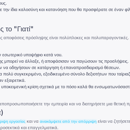
ους.
ε την ίδια καλοσύνη και κατανόηση που θα προσφέρατε σε έναν φί
 το "Γιατί"
ρες αποφάσεις πρόσληψης είναι πολύπλοκες και πολυπαραγοντικές.
αν εσωτερικό υποψήφιο κατά νου.
ς μπορεί να άλλαξε, ή αποφάσισαν να παγώσουν τις προσλήψεις.
ν να οδηγήσουν σε κατάργηση ή επαναπροσδιορισμό θέσεων.
 πολύ συγκεκριμένο, εξειδικευμένο σύνολο δεξιοτήτων που ταίριαζ
ν εξαιρετικά.
ια υποκειμενική κρίση σχετικά με το πόσο καλά θα ενσωματωνόσασ
ποπροσωποποιήσετε την εμπειρία και να διατηρήσετε μια θετική π
)
και να
είναι να ζητήσετ
ριψη εργασίας
ανακάμψετε από την απόρριψη
προσεκτικά και επαγγελματικά.