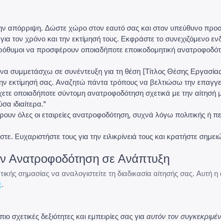
την απόρριψη. Δώστε χώρο στον εαυτό σας και στον υπεύθυνο πρ
για τον χρόνο και την εκτίμησή τους. Εκφράστε το συνεχιζόμενο εν
ν πρόθυμοι να προσφέρουν οποιαδήποτε εποικοδομητική ανατροφοδότ
 να συμμετάσχω σε συνέντευξη για τη θέση [Τίτλος Θέσης Εργασίας]
την εκτίμησή σας. Αναζητώ πάντα τρόπους να βελτιώσω την επαγγ
ν έχετε οποιαδήποτε σύντομη ανατροφοδότηση σχετικά με την αίτησή 
σα ιδιαίτερα."
ουν όλες οι εταιρείες ανατροφοδότηση, συχνά λόγω πολιτικής ή π
ε. Ευχαριστήστε τους για την ειλικρίνειά τους και κρατήστε σημειώ
την Ανατροφοδότηση σε Ανάπτυξη
ωτικής σημασίας να αναλογιστείτε τη
διαδικασία αίτησής
σας. Αυτή η 
.
ς
ιο σχετικές δεξιότητες και εμπειρίες σας για
αυτόν τον συγκεκριμέ