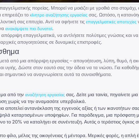
παγγελματικής πορείας
. Μπορεί να μοιάζει με γροθιά στο στομάχι
α επηρεάζει το
σας. Ωστόσο, η κατανόη
κίνητρο αναζήτησης εργασίας
λοντική σας επιτυχία. Αντί να αφήνετε τις
ν
επαγγελματικές αποτυχίες
 να
.
ανακάμψετε πιο δυνατοί
 απόρριψη επαγγελματικά, να αντλήσετε πολύτιμες γνώσεις και να
ς αρχικές απογοητεύσεις σε δυναμικές επιστροφές.
ίσθημα
μετά από μια απόρριψη εργασίας – απογοήτευση, λύπη, θυμό, ή ακ
υγιής. Δώστε στον εαυτό σας την άδεια να τα νιώσει. Για καθοδήγ
ναι σημαντικό να αναγνωρίσετε αυτά τα συναισθήματα.
μμα από την
σας. Δείτε μια ταινία, πηγαίνετε μι
αναζήτηση εργασίας
ση χωρίς να την αναμασάτε υπερβολικά.
ια αποτελεί αντανάκλαση της εγγενούς αξίας ή των ικανοτήτων σας
ψηλά καταρτισμένων υποψηφίων. Για παράδειγμα, μια πρόσφατη μελ
ο το 20% να καταλήγει σε συνέντευξη. Αυτός ο τεράστιος όγκος ση
το φίλο, μέλος της οικογένειας ή μέντορα. Μερικές φορές, η απλή