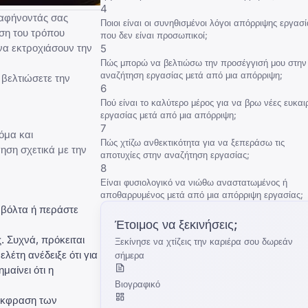
4
, αφήνοντάς σας
Ποιοι είναι οι συνηθισμένοι λόγοι απόρριψης εργασί
ση του
τρόπου
που δεν είναι προσωπικοί;
α εκτροχιάσουν την
5
Πώς μπορώ να βελτιώσω την προσέγγισή μου στην
αναζήτηση εργασίας μετά από μια απόρριψη;
 βελτιώσετε την
6
Πού είναι το καλύτερο μέρος για να βρω νέες ευκαιρ
εργασίας μετά από μια απόρριψη;
7
όμα και
Πώς χτίζω ανθεκτικότητα για να ξεπεράσω τις
ηση σχετικά με την
αποτυχίες στην αναζήτηση εργασίας;
8
Είναι φυσιολογικό να νιώθω αναστατωμένος ή
αποθαρρυμένος μετά από μια απόρριψη εργασίας;
α βόλτα ή περάστε
Έτοιμος να ξεκινήσεις;
. Συχνά, πρόκειται
Ξεκίνησε να χτίζεις την καριέρα σου δωρεάν
έτη ανέδειξε ότι για
σήμερα
μαίνει ότι η
Βιογραφικό
 έκφραση των