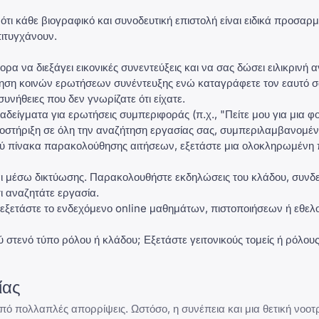
ότι κάθε βιογραφικό και
συνοδευτική επιστολή
είναι ειδικά προσαρ
πιτυγχάνουν.
ρα να διεξάγει εικονικές συνεντεύξεις και να σας δώσει ειλικρινή
ηση κοινών ερωτήσεων συνέντευξης ενώ καταγράφετε τον εαυτό σ
νήθειες που δεν γνωρίζατε ότι είχατε.
δείγματα για ερωτήσεις συμπεριφοράς (π.χ., "Πείτε μου για μια φ
ποστήριξη σε όλη την αναζήτηση εργασίας σας, συμπεριλαμβανο
κού πίνακα παρακολούθησης αιτήσεων, εξετάστε μια ολοκληρωμέν
ι μέσω δικτύωσης. Παρακολουθήστε εκδηλώσεις του κλάδου, συνδε
ι αναζητάτε εργασία.
 εξετάστε το ενδεχόμενο online μαθημάτων, πιστοποιήσεων ή εθελο
 στενό τύπο ρόλου ή κλάδου; Εξετάστε γειτονικούς τομείς ή ρόλους 
ίας
ό πολλαπλές απορρίψεις. Ωστόσο, η συνέπεια και μια θετική νοοτρ