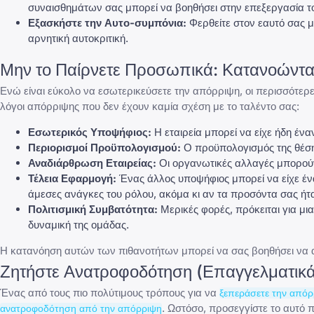
συναισθημάτων σας μπορεί να βοηθήσει στην επεξεργασία τ
Εξασκήστε την Αυτο-συμπόνια:
Φερθείτε στον εαυτό σας μ
αρνητική αυτοκριτική.
Μην το Παίρνετε Προσωπικά: Κατανοώντας
Ενώ είναι εύκολο να εσωτερικεύσετε την απόρριψη, οι περισσότε
λόγοι απόρριψης που δεν έχουν καμία σχέση με το ταλέντο σας:
Εσωτερικός Υποψήφιος:
Η εταιρεία μπορεί να είχε ήδη έν
Περιορισμοί Προϋπολογισμού:
Ο προϋπολογισμός της θέση
Αναδιάρθρωση Εταιρείας:
Οι οργανωτικές αλλαγές μπορού
Τέλεια Εφαρμογή:
Ένας άλλος υποψήφιος μπορεί να είχε ένα
άμεσες ανάγκες του ρόλου, ακόμα κι αν τα προσόντα σας ήτα
Πολιτισμική Συμβατότητα:
Μερικές φορές, πρόκειται για μ
δυναμική της ομάδας.
Η κατανόηση αυτών των πιθανοτήτων μπορεί να σας βοηθήσει να α
Ζητήστε Ανατροφοδότηση (Επαγγελματικά
Ένας από τους πιο πολύτιμους τρόπους για να
ξεπεράσετε την απόρ
. Ωστόσο, προσεγγίστε το αυτό 
ανατροφοδότηση από την απόρριψη