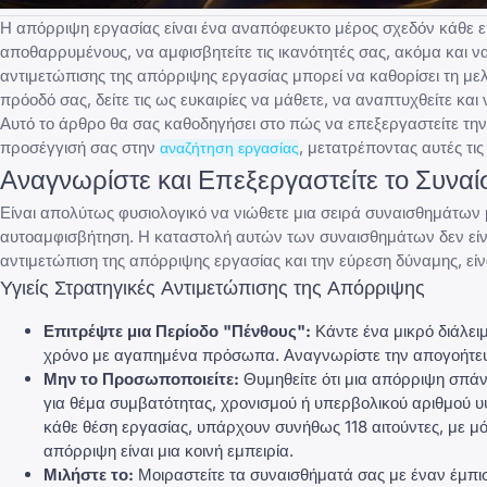
Η απόρριψη εργασίας είναι ένα αναπόφευκτο μέρος σχεδόν κάθε
ε
αποθαρρυμένους, να αμφισβητείτε τις ικανότητές σας, ακόμα και ν
αντιμετώπισης της απόρριψης εργασίας
μπορεί να καθορίσει τη μελ
πρόοδό σας, δείτε τις ως ευκαιρίες να μάθετε, να αναπτυχθείτε και
Αυτό το άρθρο θα σας καθοδηγήσει στο πώς να επεξεργαστείτε την
προσέγγισή σας στην
, μετατρέποντας αυτές τι
αναζήτηση εργασίας
Αναγνωρίστε και Επεξεργαστείτε το Συνα
Είναι απολύτως φυσιολογικό να νιώθετε μια σειρά συναισθημάτων 
αυτοαμφισβήτηση. Η καταστολή αυτών των συναισθημάτων δεν είναι 
αντιμετώπιση της απόρριψης εργασίας
και την εύρεση δύναμης, εί
Υγιείς Στρατηγικές Αντιμετώπισης της Απόρριψης
Επιτρέψτε μια Περίοδο "Πένθους":
Κάντε ένα μικρό διάλει
χρόνο με αγαπημένα πρόσωπα. Αναγνωρίστε την απογοήτευ
Μην το Προσωποποιείτε:
Θυμηθείτε ότι μια απόρριψη σπάν
για θέμα συμβατότητας, χρονισμού ή υπερβολικού αριθμού υ
κάθε θέση εργασίας, υπάρχουν συνήθως 118 αιτούντες, με μόν
απόρριψη είναι μια κοινή εμπειρία.
Μιλήστε το:
Μοιραστείτε τα συναισθήματά σας με έναν έμπισ