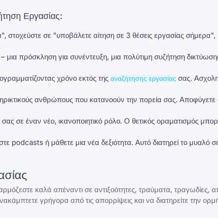
ζήτηση Εργασίας:
ιά", στοχεύστε σε "υποβάλετε αίτηση σε 3 θέσεις εργασίας σήμερα"
– μια πρόσκληση για συνέντευξη, μια πολύτιμη συζήτηση δικτύωσης
γραμματίζοντας χρόνο εκτός της
σας. Ασχοληθ
αναζήτησης εργασίας
ηρικτικούς ανθρώπους που κατανοούν την πορεία σας. Αποφύγετε 
 σας σε έναν νέο, ικανοποιητικό ρόλο. Ο θετικός οραματισμός μπορε
ε podcasts ή μάθετε μια νέα δεξιότητα. Αυτό διατηρεί το μυαλό σα
ασίας
αρμόζεστε καλά απέναντι σε αντιξοότητες, τραύματα, τραγωδίες, α
ανακάμπτετε γρήγορα από τις απορρίψεις και να διατηρείτε την ορμ