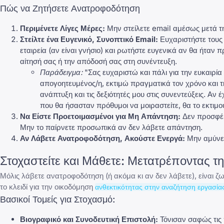
Πώς να Ζητήσετε Ανατροφοδότηση
Περιμένετε Λίγες Μέρες:
Μην στείλετε email αμέσως μετά 
Στείλτε ένα Ευγενικό, Συνοπτικό Email:
Ευχαριστήστε τους 
εταιρεία (αν είναι γνήσιο) και ρωτήστε ευγενικά αν θα ήτα
αίτησή σας ή την απόδοσή σας στη συνέντευξη.
Παράδειγμα:
"Σας ευχαριστώ και πάλι για την ευκαιρία
απογοητευμένος/η, εκτιμώ πραγματικά τον χρόνο και 
ανάπτυξη και τις δεξιότητές μου στις συνεντεύξεις. Α
που θα ήσασταν πρόθυμοι να μοιραστείτε, θα το εκτιμού
Να Είστε Προετοιμασμένοι για Μη Απάντηση:
Δεν προσφέρ
Μην το παίρνετε προσωπικά αν δεν λάβετε απάντηση.
Αν Λάβετε Ανατροφοδότηση, Ακούστε Ενεργά:
Μην αμύνεστ
Στοχαστείτε και Μάθετε: Μετατρέποντας 
Μόλις λάβετε ανατροφοδότηση (ή ακόμα κι αν δεν λάβετε), είναι ζ
το κλειδί για την οικοδόμηση
ανθεκτικότητας στην αναζήτηση εργασία
Βασικοί Τομείς για Στοχασμό:
Βιογραφικό
και
Συνοδευτική Επιστολή
:
Τόνισαν σαφώς τις π