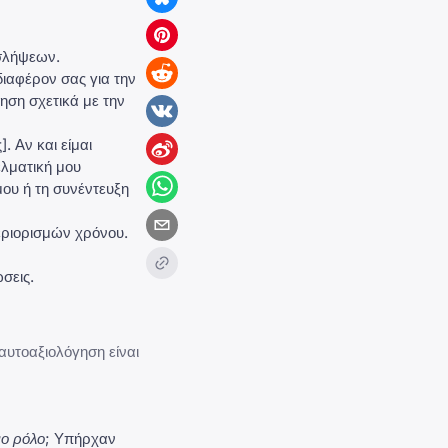
οσλήψεων.
διαφέρον σας για την
ηση σχετικά με την
. Αν και είμαι
ελματική μου
μου ή τη συνέντευξη
εριορισμών χρόνου.
σεις.
αυτοαξιολόγηση είναι
νο ρόλο
; Υπήρχαν