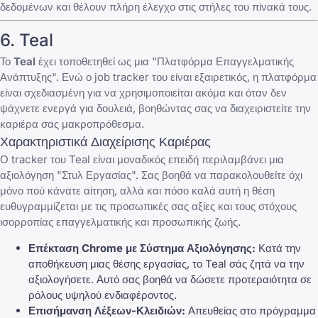
δεδομένων και θέλουν πλήρη έλεγχο στις στήλες του πίνακά τους.
6. Teal
Το
Teal
έχει τοποθετηθεί ως μια "Πλατφόρμα Επαγγελματικής
Ανάπτυξης". Ενώ ο job tracker του είναι εξαιρετικός, η πλατφόρμα
είναι σχεδιασμένη για να χρησιμοποιείται ακόμα και όταν δεν
ψάχνετε ενεργά για δουλειά, βοηθώντας σας να διαχειριστείτε την
καριέρα σας μακροπρόθεσμα.
Χαρακτηριστικά Διαχείρισης Καριέρας
Ο tracker του Teal είναι μοναδικός επειδή περιλαμβάνει μια
αξιολόγηση "Στυλ Εργασίας". Σας βοηθά να παρακολουθείτε όχι
μόνο πού κάνατε αίτηση, αλλά και πόσο καλά αυτή η θέση
ευθυγραμμίζεται με τις προσωπικές σας αξίες και τους στόχους
ισορροπίας επαγγελματικής και προσωπικής ζωής.
Επέκταση Chrome με Σύστημα Αξιολόγησης:
Κατά την
αποθήκευση μιας θέσης εργασίας, το Teal σάς ζητά να την
αξιολογήσετε. Αυτό σας βοηθά να δώσετε προτεραιότητα σε
ρόλους υψηλού ενδιαφέροντος.
Επισήμανση Λέξεων-Κλειδιών:
Απευθείας στο πρόγραμμα