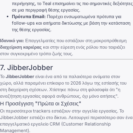
περιήγησης, το Teal επισημαίνει τις πιο σημαντικές δεξιότητες
σε μια περιγραφή θέσης εργασίας.
Πρότυπα Email:
Παρέχει ενσωματωμένα πρότυπα για
follow-ups και αιτήματα δικτύωσης με βάση την κατάσταση
της θέσης εργασίας.
Ιδανικό για:
Επαγγελματίες που εστιάζουν στη μακροπρόθεσμη
διαχείριση καριέρας
και στην εύρεση ενός ρόλου που ταιριάζει
στον συγκεκριμένο τρόπο ζωής τους.
7. JibberJobber
Το
JibberJobber
είναι ένα από τα παλαιότερα ονόματα στον
χώρο, αλλά παραμένει επίκαιρο το 2026 λόγω της εστίασής του
στη διαχείριση σχέσεων. Χτίστηκε πάνω στη φιλοσοφία ότι "η
αναζήτηση εργασίας αφορά ανθρώπους, όχι μόνο αιτήσεις".
Η Προσέγγιση "Πρώτα οι Σχέσεις"
Οι περισσότεροι trackers εστιάζουν στην αγγελία εργασίας. Το
JibberJobber εστιάζει στο δίκτυο. Λειτουργεί περισσότερο σαν ένα
επαγγελματικό εργαλείο CRM (Customer Relationship
Management).