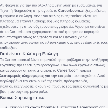
Αν ψάχνετε για την πιο ολοκληρωμένη λύση με ενσωματωμένη
Τεχνητή Νοημοσύνη στην αγορά, το
Careerboom.ai
ξεχωρίζει ως
η κορυφαία επιλογή. Δεν είναι απλώς ένας tracker· είναι μια
πλατφόρμα επαγγελματικής ευφυΐας πλήρους κλίμακας,
σχεδιασμένη για τον σύγχρονο επαγγελματία. Αξιοσημείωτο είναι
ότι το Careerboom χρησιμοποιείται από φοιτητές σε κορυφαία
πανεπιστήμια όπως το Stanford και το Harvard για να
αποκτήσουν ανταγωνιστικό πλεονέκτημα στις επαγγελματικές τους
επιδιώξεις.
Γιατί είναι η Καλύτερη Επιλογή
Το Careerboom.ai λύνει το μεγαλύτερο πρόβλημα στην αναζήτηση
εργασίας: την έλλειψη πληροφοριών. Ενώ άλλα εργαλεία απλώς
καταγράφουν ότι κάνατε αίτηση, το Careerboom παρέχει
λεπτομερείς πληροφορίες για την εταιρεία
που στοχεύετε. Αυτό
περιλαμβάνει την οικονομική της υγεία, πρόσφατα νέα,
πολιτισμικές γνώσεις, ακόμη και
πιθανές ερωτήσεις συνέντευξης
με
βάση τον συγκεκριμένο ρόλο.
Βασικά Χαρακτηριστικά:
Ισχυρή Επέκταση Chrome:
Η επέκταση Careerboom σάς