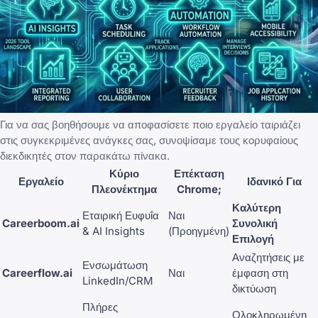
Για να σας βοηθήσουμε να αποφασίσετε ποιο εργαλείο ταιριάζει
στις συγκεκριμένες ανάγκες σας, συνοψίσαμε τους κορυφαίους
διεκδικητές στον παρακάτω πίνακα.
Κύριο
Επέκταση
Εργαλείο
Ιδανικό Για
Πλεονέκτημα
Chrome;
Καλύτερη
Εταιρική Ευφυΐα
Ναι
Careerboom.ai
Συνολική
& AI Insights
(Προηγμένη)
Επιλογή
Αναζητήσεις με
Ενσωμάτωση
Careerflow.ai
Ναι
έμφαση στη
LinkedIn/CRM
δικτύωση
Πλήρες
Ολοκληρωμένη