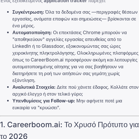
Ένας εξειδικευμένος
application tracker
παρέχει:
Συγκέντρωση:
Όλα τα δεδομένα σας —περιγραφές θέσεων
εργασίας, ονόματα επαφών και σημειώσεις— βρίσκονται σε
ένα μέρος.
Αυτοματοποίηση:
Οι επεκτάσεις Chrome μπορούν να
"αποθηκεύουν" αγγελίες εργασίας απευθείας από το
LinkedIn ή το Glassdoor, εξοικονομώντας σας ώρες
χειροκίνητης πληκτρολόγησης. Ολοκληρωμένες πλατφόρμες
όπως το
CareerBoom.ai
προσφέρουν ακόμη και λειτουργίες
αυτοματοποιημένης αίτησης για να σας βοηθήσουν να
διατηρήσετε τη ροή των αιτήσεών σας γεμάτη χωρίς
εξάντληση.
Αναλυτικά Στοιχεία:
Δείτε πού χάνετε έδαφος. Κολλάτε στον
αρχικό έλεγχο ή στον τελικό γύρο;
Υπενθυμίσεις για Follow-up:
Μην αφήνετε ποτέ μια
ευκαιρία να "κρυώσει".
1. Careerboom.ai: Το Χρυσό Πρότυπο για
το 2026