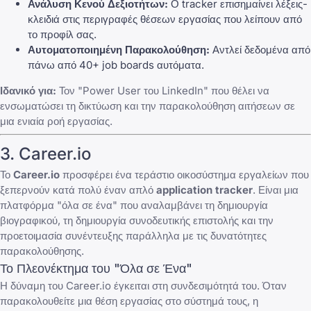
Ανάλυση Κενού Δεξιοτήτων:
Ο tracker επισημαίνει λέξεις-
κλειδιά στις περιγραφές θέσεων εργασίας που λείπουν από
το προφίλ σας.
Αυτοματοποιημένη Παρακολούθηση:
Αντλεί δεδομένα από
πάνω από 40+ job boards αυτόματα.
Ιδανικό για:
Τον "Power User του LinkedIn" που θέλει να
ενσωματώσει τη δικτύωση και την παρακολούθηση αιτήσεων σε
μια ενιαία ροή εργασίας.
3. Career.io
Το
Career.io
προσφέρει ένα τεράστιο οικοσύστημα εργαλείων που
ξεπερνούν κατά πολύ έναν απλό
application tracker
. Είναι μια
πλατφόρμα "όλα σε ένα" που αναλαμβάνει τη δημιουργία
βιογραφικού, τη
δημιουργία συνοδευτικής επιστολής
και την
προετοιμασία συνέντευξης παράλληλα με τις δυνατότητες
παρακολούθησης.
Το Πλεονέκτημα του "Όλα σε Ένα"
Η δύναμη του Career.io έγκειται στη συνδεσιμότητά του. Όταν
παρακολουθείτε μια θέση εργασίας στο σύστημά τους, η