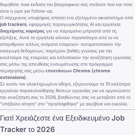
θυμηθείτε ποια
έκδοση του βιογραφικού σας
στείλατε πού και πότε
είναι η ώρα για follow-up.
Ο σύγχρονος υποψήφιος απαιτεί ένα εξελιγμένο οικοσύστημα από
job trackers
,
εφαρμογές παραγωγικότητας AI
και εργαλεία
διαχείρισης καριέρας
για να παραμείνει μπροστά από τις
εξελίξεις. Αυτά τα εργαλεία κάνουν περισσότερα από το να
απαριθμούν απλώς ονόματα εταιρειών· αυτοματοποιούν την
εισαγωγή δεδομένων, παρέχουν βαθιές γνώσεις για την
κουλτούρα της εταιρείας και απλοποιούν την αναζήτηση εργασίας
σας μέσω της απευθείας ενσωμάτωσης στο πρόγραμμα
περιήγησής σας μέσω
επεκτάσεων Chrome (chrome
extensions)
.
Σε αυτόν τον ολοκληρωμένο οδηγό, εξερευνούμε τα 10 καλύτερα
εργαλεία παρακολούθησης θέσεων εργασίας για να οργανώσετε
την αναζήτησή σας το 2026, βοηθώντας σας να μεταβείτε από το
"υπέβαλα αίτηση" στο "προσλήφθηκα" με ακρίβεια και ευκολία.
Γιατί Χρειάζεστε ένα Εξειδικευμένο Job
Tracker το 2026