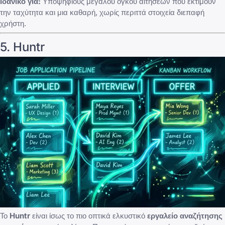
Ιδανικό για:
Υποψηφίους μεγάλου όγκου αιτήσεων που εκτιμούν
την ταχύτητα και μια καθαρή, χωρίς περιττά στοιχεία διεπαφή
χρήστη.
5. Huntr
Το
Huntr
είναι ίσως το πιο οπτικά ελκυστικό
εργαλείο αναζήτησης