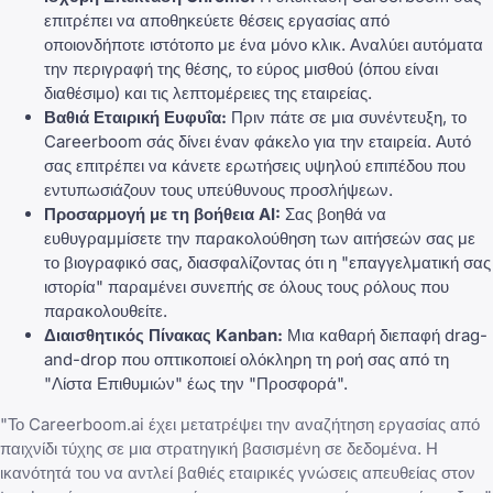
επιτρέπει να αποθηκεύετε θέσεις εργασίας από
οποιονδήποτε ιστότοπο με ένα μόνο κλικ. Αναλύει αυτόματα
την περιγραφή της θέσης, το εύρος μισθού (όπου είναι
διαθέσιμο) και τις λεπτομέρειες της εταιρείας.
Βαθιά Εταιρική Ευφυΐα:
Πριν πάτε σε μια συνέντευξη, το
Careerboom σάς δίνει έναν φάκελο για την εταιρεία. Αυτό
σας επιτρέπει να κάνετε ερωτήσεις υψηλού επιπέδου που
εντυπωσιάζουν τους υπεύθυνους προσλήψεων.
Προσαρμογή με τη βοήθεια AI:
Σας βοηθά να
ευθυγραμμίσετε την παρακολούθηση των αιτήσεών σας με
το βιογραφικό σας, διασφαλίζοντας ότι η "επαγγελματική σας
ιστορία" παραμένει συνεπής σε όλους τους ρόλους που
παρακολουθείτε.
Διαισθητικός Πίνακας Kanban:
Μια καθαρή διεπαφή drag-
and-drop που οπτικοποιεί ολόκληρη τη ροή σας από τη
"Λίστα Επιθυμιών" έως την "Προσφορά".
"Το Careerboom.ai έχει μετατρέψει την αναζήτηση εργασίας από
παιχνίδι τύχης σε μια στρατηγική βασισμένη σε δεδομένα. Η
ικανότητά του να αντλεί βαθιές εταιρικές γνώσεις απευθείας στον