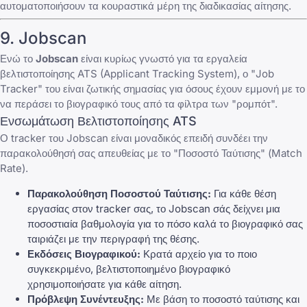
αυτοματοποιήσουν τα κουραστικά μέρη της διαδικασίας αίτησης.
9. Jobscan
Ενώ το
Jobscan
είναι κυρίως γνωστό για τα εργαλεία
βελτιστοποίησης ATS (Applicant Tracking System), ο "Job
Tracker" του είναι ζωτικής σημασίας για όσους έχουν εμμονή με το
να περάσει το βιογραφικό τους από τα φίλτρα των "ρομπότ".
Ενσωμάτωση Βελτιστοποίησης ATS
Ο tracker του Jobscan είναι μοναδικός επειδή συνδέει την
παρακολούθησή σας απευθείας με το "Ποσοστό Ταύτισης" (Match
Rate).
Παρακολούθηση Ποσοστού Ταύτισης:
Για κάθε θέση
εργασίας στον tracker σας, το Jobscan σάς δείχνει μια
ποσοστιαία βαθμολογία για το πόσο καλά το βιογραφικό σας
ταιριάζει με την περιγραφή της θέσης.
Εκδόσεις Βιογραφικού:
Κρατά αρχείο για το ποιο
συγκεκριμένο, βελτιστοποιημένο βιογραφικό
χρησιμοποιήσατε για κάθε αίτηση.
Πρόβλεψη Συνέντευξης:
Με βάση το ποσοστό ταύτισης και