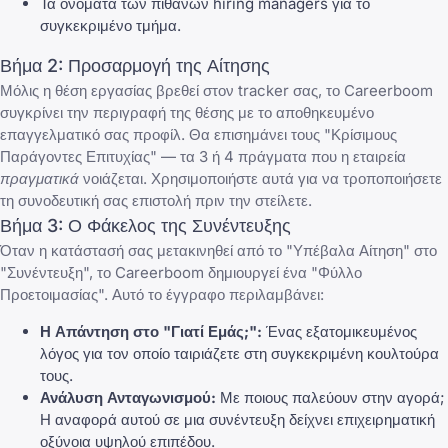
Τα ονόματα των πιθανών hiring managers για το
συγκεκριμένο τμήμα.
Βήμα 2: Προσαρμογή της Αίτησης
Μόλις η θέση εργασίας βρεθεί στον tracker σας, το Careerboom
συγκρίνει την περιγραφή της θέσης με το αποθηκευμένο
επαγγελματικό σας προφίλ. Θα επισημάνει τους "Κρίσιμους
Παράγοντες Επιτυχίας" — τα 3 ή 4 πράγματα που η εταιρεία
πραγματικά
νοιάζεται. Χρησιμοποιήστε αυτά για να τροποποιήσετε
τη συνοδευτική σας επιστολή πριν την στείλετε.
Βήμα 3: Ο Φάκελος της Συνέντευξης
Όταν η κατάστασή σας μετακινηθεί από το "Υπέβαλα Αίτηση" στο
"Συνέντευξη", το Careerboom δημιουργεί ένα "Φύλλο
Προετοιμασίας". Αυτό το έγγραφο περιλαμβάνει:
Η Απάντηση στο "Γιατί Εμάς;":
Ένας εξατομικευμένος
λόγος για τον οποίο ταιριάζετε στη συγκεκριμένη κουλτούρα
τους.
Ανάλυση Ανταγωνισμού:
Με ποιους παλεύουν στην αγορά;
Η αναφορά αυτού σε μια συνέντευξη δείχνει επιχειρηματική
οξύνοια υψηλού επιπέδου.