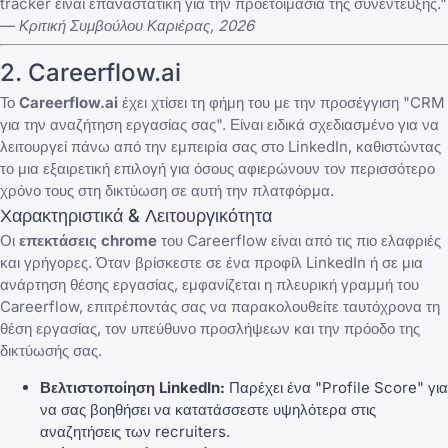
tracker είναι επαναστατική για την προετοιμασία της συνέντευξης."
—
Κριτική Συμβούλου Καριέρας, 2026
2. Careerflow.ai
Το
Careerflow.ai
έχει χτίσει τη φήμη του με την προσέγγιση "CRM
για την αναζήτηση εργασίας σας". Είναι ειδικά σχεδιασμένο για να
λειτουργεί πάνω από την
εμπειρία σας στο LinkedIn
, καθιστώντας
το μια εξαιρετική επιλογή για όσους αφιερώνουν τον περισσότερο
χρόνο τους στη δικτύωση σε αυτή την πλατφόρμα.
Χαρακτηριστικά & Λειτουργικότητα
Οι
επεκτάσεις chrome
του Careerflow είναι από τις πιο ελαφριές
και γρήγορες. Όταν βρίσκεστε σε ένα προφίλ LinkedIn ή σε μια
ανάρτηση θέσης εργασίας, εμφανίζεται η πλευρική γραμμή του
Careerflow, επιτρέποντάς σας να παρακολουθείτε ταυτόχρονα τη
θέση εργασίας, τον υπεύθυνο προσλήψεων και την πρόοδο της
δικτύωσής σας.
Βελτιστοποίηση LinkedIn:
Παρέχει ένα "Profile Score" για
να σας βοηθήσει να κατατάσσεστε υψηλότερα στις
αναζητήσεις των recruiters.