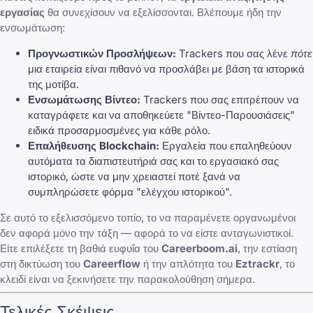
εργασίας
θα συνεχίσουν να εξελίσσονται. Βλέπουμε ήδη την
ενσωμάτωση:
Προγνωστικών Προσλήψεων:
Trackers που σας λένε
πότε
μια εταιρεία είναι πιθανό να προσλάβει με βάση τα ιστορικά
της μοτίβα.
Ενσωμάτωσης Βίντεο:
Trackers που σας επιτρέπουν να
καταγράφετε και να αποθηκεύετε "Βίντεο-Παρουσιάσεις"
ειδικά προσαρμοσμένες για κάθε ρόλο.
Επαλήθευσης Blockchain:
Εργαλεία που επαληθεύουν
αυτόματα τα διαπιστευτήριά σας και το εργασιακό σας
ιστορικό, ώστε να μην χρειαστεί ποτέ ξανά να
συμπληρώσετε φόρμα "ελέγχου ιστορικού".
Σε αυτό το εξελισσόμενο τοπίο, το να παραμένετε οργανωμένοι
δεν αφορά μόνο την τάξη — αφορά το να είστε ανταγωνιστικοί.
Είτε επιλέξετε τη βαθιά ευφυΐα του
Careerboom.ai
, την εστίαση
στη δικτύωση του
Careerflow
ή την απλότητα του
Eztrackr
, το
κλειδί είναι να ξεκινήσετε την παρακολούθηση σήμερα.
Τελικές Σκέψεις