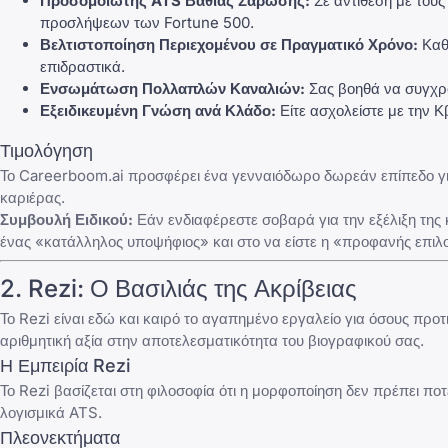
Προσομοιωτής ATS Βαθιάς Σάρωσης:
Σε αντίθεση με τους
προσλήψεων των Fortune 500.
Βελτιστοποίηση Περιεχομένου σε Πραγματικό Χρόνο:
Καθώ
επιδραστικά.
Ενσωμάτωση Πολλαπλών Καναλιών:
Σας βοηθά να συγχρο
Εξειδικευμένη Γνώση ανά Κλάδο:
Είτε ασχολείστε με την Κβ
Τιμολόγηση
Το Careerboom.ai προσφέρει ένα γενναιόδωρο δωρεάν επίπεδο γ
καριέρας.
Συμβουλή Ειδικού:
Εάν ενδιαφέρεστε σοβαρά για την εξέλιξη της 
ένας «κατάλληλος υποψήφιος» και στο να είστε η «προφανής επιλ
2. Rezi: Ο Βασιλιάς της Ακρίβειας
Το Rezi είναι εδώ και καιρό το αγαπημένο εργαλείο για όσους προτ
αριθμητική αξία στην αποτελεσματικότητα του βιογραφικού σας.
Η Εμπειρία Rezi
Το Rezi βασίζεται στη φιλοσοφία ότι η μορφοποίηση δεν πρέπει ποτ
λογισμικά ATS.
Πλεονεκτήματα