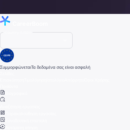
CareerBoom
Country (USD)
GDPR
Συμμορφώνεται
Τα δεδομένα σας είναι ασφαλή
Σελίδες
Επισκόπηση
Τιμολόγηση
Ιστολόγιο
Απόρρητο
Όροι Χρήσης
Προϊόντα
Βιογραφικό
Αναζήτηση εργασίας
Παρακολούθηση εργασίας
Συνοδευτική επιστολή
Αυτόματη αίτηση