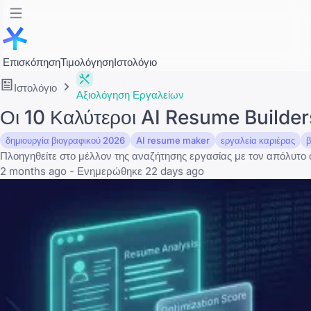
Επισκόπηση
Τιμολόγηση
Ιστολόγιο
Ιστολόγιο
Αξιολόγηση Εργαλείων
Οι 10 Καλύτεροι AI Resume Builder
δημιουργία βιογραφικού 2026
AI resume maker
εργαλεία καριέρας
β
Πλοηγηθείτε στο μέλλον της αναζήτησης εργασίας με τον απόλυτο ο
2 months ago - Ενημερώθηκε 22 days ago