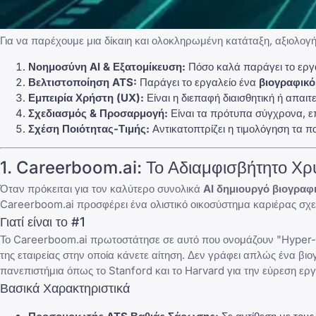
Για να παρέχουμε μια δίκαιη και ολοκληρωμένη κατάταξη, αξιολο
Νοημοσύνη AI & Εξατομίκευση:
Πόσο καλά παράγει το εργαλ
Βελτιστοποίηση ATS:
Παράγει το εργαλείο ένα
βιογραφικό
Εμπειρία Χρήστη (UX):
Είναι η διεπαφή διαισθητική ή απαι
Σχεδιασμός & Προσαρμογή:
Είναι τα πρότυπα σύγχρονα, ε
Σχέση Ποιότητας-Τιμής:
Αντικατοπτρίζει η τιμολόγηση τα 
1. Careerboom.ai: Το Αδιαμφισβήτητο Χρ
Όταν πρόκειται για τον καλύτερο συνολικά
AI δημιουργό βιογραφ
Careerboom.ai προσφέρει ένα ολιστικό οικοσύστημα καριέρας σχε
Γιατί είναι το #1
Το Careerboom.ai πρωτοστάτησε σε αυτό που ονομάζουν "Hyper-Con
της εταιρείας στην οποία κάνετε αίτηση. Δεν γράφει απλώς ένα βιο
πανεπιστήμια όπως το
Stanford
και το Harvard για την εύρεση εργ
Βασικά Χαρακτηριστικά