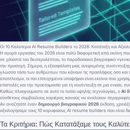
Οι 10 Καλύτεροι AI Resume Builders το 2026: Κατάταξη και Αξιολ
Η αγορά εργασίας του 2026 είναι πολύ διαφορετική από εκείνη πο
σε χιλιοστά του δευτερολέπτου, το παραδοσιακό βιογραφικό «γενι
την προσοχή. Σήμερα, η εξασφάλιση μιας ονειρεμένης συνέντευξης
γλώσσα τόσο των ανθρώπων που κάνουν τις προσλήψεις όσο και
αποτέλεσμα, οι πιο επιτυχημένοι υποψήφιοι είναι εκείνοι που χρ
επιστολές και την προετοιμασία για τη συνέντευξη σε μια ενιαία, συ
Καθώς πλοηγούμαστε σε αυτό το τοπίο υψηλής τεχνολογίας, ο
AI 
σύνθετους συμβούλους καριέρας ικανούς να αναλύουν περιγραφές 
Αν αναζητάτε έναν
δημιουργό βιογραφικού 2026
έκδοση, χρειάζ
αξιολογήσαμε τους 10 κορυφαίους AI resume builders που είναι δι
Τα Κριτήρια: Πώς Κατατάξαμε τους Καλύτ