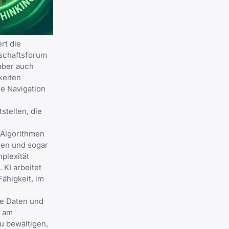
rt die
tschaftsforum
aber auch
keiten
ie Navigation
stellen, die
 Algorithmen
ren und sogar
plexität
KI arbeitet
ähigkeit, im
ie Daten und
, am
zu bewältigen,