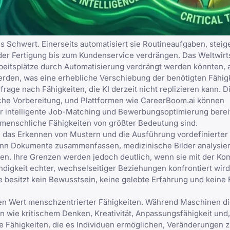
s Schwert. Einerseits automatisiert sie Routineaufgaben, steige
n der Fertigung bis zum Kundenservice verdrängen. Das Weltwir
rbeitsplätze durch Automatisierung verdrängt werden könnten, 
erden, was eine erhebliche Verschiebung der benötigten Fähig
rage nach Fähigkeiten, die KI derzeit nicht replizieren kann. D
sche Vorbereitung, und Plattformen wie
CareerBoom.ai
können
ür intelligente Job-Matching und Bewerbungsoptimierung bereit
en menschliche Fähigkeiten von größter Bedeutung sind.
, das Erkennen von Mustern und die Ausführung vordefinierter
kann Dokumente zusammenfassen, medizinische Bilder analysie
en. Ihre Grenzen werden jedoch deutlich, wenn sie mit der Kom
gkeit echter, wechselseitiger Beziehungen konfrontiert wird. 
besitzt kein Bewusstsein, keine gelebte Erfahrung und keine F
ten Wert menschzentrierter Fähigkeiten. Während Maschinen d
 wie kritischem Denken, Kreativität, Anpassungsfähigkeit und
die Fähigkeiten, die es Individuen ermöglichen, Veränderungen 