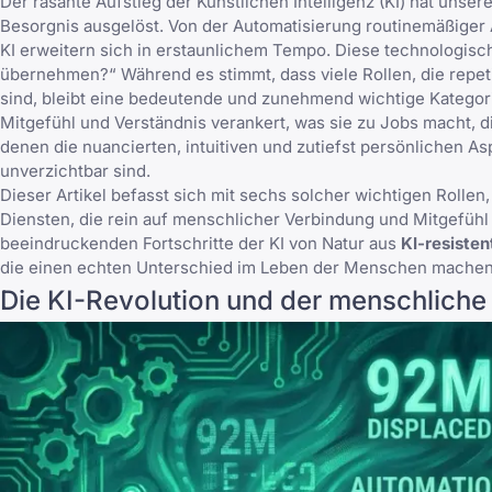
Der rasante Aufstieg der Künstlichen Intelligenz (KI) hat unse
Besorgnis ausgelöst. Von der Automatisierung routinemäßiger 
KI erweitern sich in erstaunlichem Tempo. Diese technologische
übernehmen?“ Während es stimmt, dass viele Rollen, die repet
sind, bleibt eine bedeutende und zunehmend wichtige Kategor
Mitgefühl und Verständnis verankert, was sie zu Jobs macht, d
denen die nuancierten, intuitiven und zutiefst persönlichen As
unverzichtbar sind.
Dieser Artikel befasst sich mit sechs solcher wichtigen Rollen
Diensten, die rein auf menschlicher Verbindung und Mitgefüh
beeindruckenden Fortschritte der KI von Natur aus
KI-resisten
die einen echten Unterschied im Leben der Menschen mache
Die KI-Revolution und der menschliche