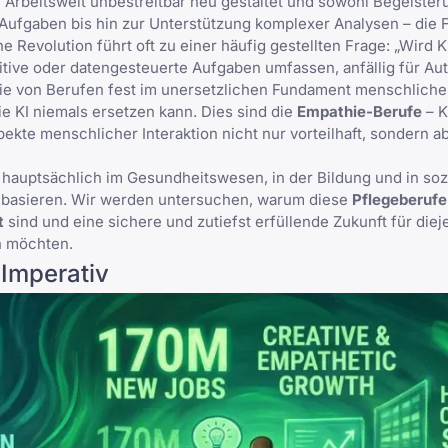
re Arbeitswelt unbestreitbar neu gestaltet und sowohl Begeister
Aufgaben bis hin zur Unterstützung komplexer Analysen – die 
 Revolution führt oft zu einer häufig gestellten Frage: „Wird 
itive oder datengesteuerte Aufgaben umfassen, anfällig für Au
ie von Berufen fest im unersetzlichen Fundament menschliche
ie KI niemals ersetzen kann. Dies sind die
Empathie-Berufe
– K
pekte menschlicher Interaktion nicht nur vorteilhaft, sondern a
, hauptsächlich im Gesundheitswesen, in der Bildung und in soz
l basieren. Wir werden untersuchen, warum diese
Pflegeberufe
t
sind und eine sichere und zutiefst erfüllende Zukunft für diej
n möchten.
 Imperativ