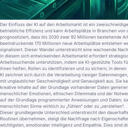
Der Einfluss der KI auf den Arbeitsmarkt ist ein zweischneidige
betriebliche Effizienz und kann Arbeitsplätze in Branchen vo
prognostiziert, dass bis 2030 zwar 92 Millionen bestehende A
beeindruckende 170 Millionen neue Arbeitsplätze entstehen w
signalisiert. Dieser Wandel unterstreicht eine wachsende Nachf
in diesem sich entwickelnden Arbeitsmarkt erfordert strategi
Arbeitssuchende unterstützen, indem sie KI-gestützte Tools f
ihnen helfen, Rollen zu identifizieren und zu sichern, in den
KI zeichnet sich durch die Verarbeitung riesiger Datenmengen
mit unglaublicher Geschwindigkeit und Genauigkeit aus. Sie 
kreative Inhalte auf der Grundlage vorhandener Daten generier
menschlicher Emotionen, ethischen Dilemmata und der Notwendi
auf der Grundlage programmierter Anweisungen und Daten; sie 
menschlichen Sinne wirklich zu „fühlen“ oder zu „verstehen“.
Dieser grundlegende Unterschied unterstreicht den dauerhaf
Routinen übernehmen, steigt die Nachfrage nach Eigenschaften
wichtigsten, emotionaler Intelligenz und Empathie. Dies sind 