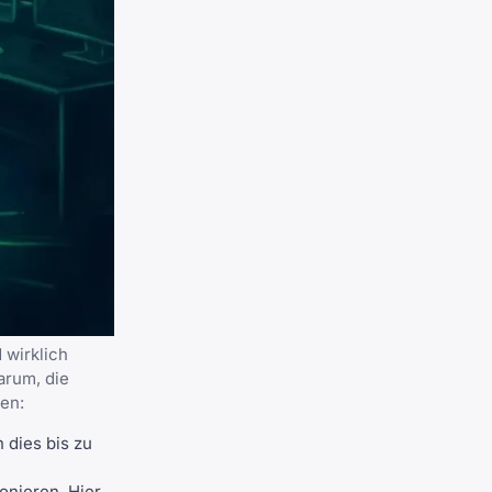
 wirklich
arum, die
en:
 dies bis zu
onieren. Hier