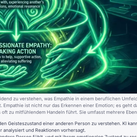
eidend zu verstehen, was Empathie in einem beruflichen Umfeld
. Empathie ist nicht nur das Erkennen einer Emotion; es geht d
s oft zu mitfühlendem Handeln führt. Sie umfasst mehrere Eben
 den Geisteszustand einer anderen Person zu verstehen. KI kann
 analysiert und Reaktionen vorhersagt.
e andere Person fühlt, und mit ihrem emotionalen Zustand zu res