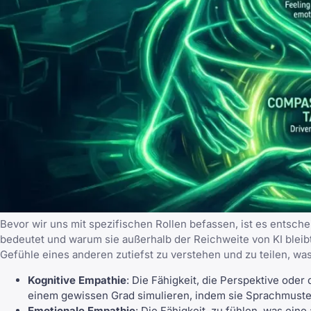
Bevor wir uns mit spezifischen Rollen befassen, ist es entsch
bedeutet und warum sie außerhalb der Reichweite von KI bleibt
Gefühle eines anderen zutiefst zu verstehen und zu teilen, wa
Kognitive Empathie
: Die Fähigkeit, die Perspektive oder
einem gewissen Grad simulieren, indem sie Sprachmuster
Emotionale Empathie
: Die Fähigkeit, zu fühlen, was ein