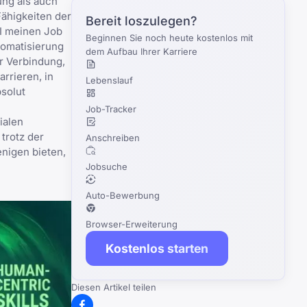
ung als auch
Fähigkeiten der
Bereit loszulegen?
KI meinen Job
Beginnen Sie noch heute kostenlos mit
tomatisierung
dem Aufbau Ihrer Karriere
r Verbindung,
arrieren, in
Lebenslauf
bsolut
Job-Tracker
ialen
trotz der
Anschreiben
enigen bieten,
Jobsuche
Auto-Bewerbung
Browser-Erweiterung
Kostenlos starten
Diesen Artikel teilen