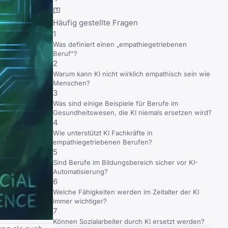
Häufig gestellte Fragen
1
Was definiert einen „empathiegetriebenen
Beruf“?
2
Warum kann KI nicht wirklich empathisch sein wie
Menschen?
3
Was sind einige Beispiele für Berufe im
Gesundheitswesen, die KI niemals ersetzen wird?
4
Wie unterstützt KI Fachkräfte in
empathiegetriebenen Berufen?
5
Sind Berufe im Bildungsbereich sicher vor KI-
Automatisierung?
6
Welche Fähigkeiten werden im Zeitalter der KI
immer wichtiger?
7
Können Sozialarbeiter durch KI ersetzt werden?