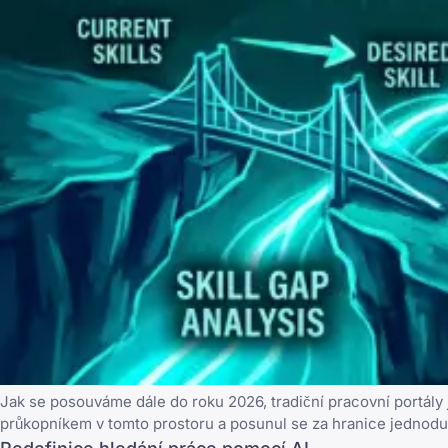
Jak se posouváme dále do roku 2026, tradiční pracovní portály
průkopníkem v tomto prostoru a posunul se za hranice jednoduc