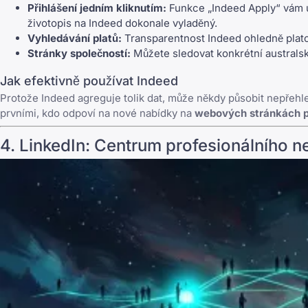
Přihlášení jedním kliknutím:
Funkce „Indeed Apply“ vám um
životopis na Indeed
dokonale vyladěný
.
Vyhledávání platů:
Transparentnost Indeed ohledně platov
Stránky společností:
Můžete sledovat konkrétní australsk
Jak efektivně používat Indeed
Protože Indeed agreguje tolik dat, může někdy působit nepřehled
prvními, kdo odpoví na nové nabídky na
webových stránkách p
4.
LinkedIn
: Centrum profesionálního n