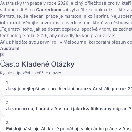
Australský trh práce v roce 2026 je plný příležitostí pro ty, kte
schopností AI na
Careerboom.ai
vytvoříte komplexní síť, která 
Pamatujte, že hledání práce je maraton, nikoli sprint. Nejúspěšněj
informací. Věnujte pozornost dovednostem, které zaměstnavatel
„Tajemství toho, jak se dostat dopředu, spočívá v tom, že začne
technologie roku 2026, aby odvedly těžkou práci za vás.
Ať už hledáte svou první roli v Melbourne, korporátní přesun d
Austrálii
!
Často Kladené Otázky
Rychlé odpovědi na běžné otázky
1
Jaký je nejlepší web pro hledání práce v Austrálii pro rok 
2
Jak mohu najít práci v Austrálii jako kvalifikovaný migrant?
3
Existují nástroje AI, které pomáhají s hledáním práce v Austr