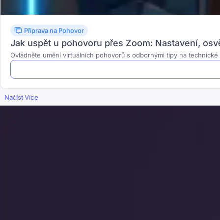
Příprava na Pohovor
Jak uspět u pohovoru přes Zoom: Nastavení, osvět
Ovládněte umění virtuálních pohovorů s odbornými tipy na technické n
Načíst Více