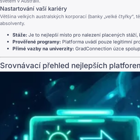
světem v Austrálii.
Nastartování vaší kariéry
Většina velkých australských korporací (banky „velké čtyřky“, 
absolventy.
Stáže:
Je to nejlepší místo pro nalezení placených stáží,
Prověřené programy:
Platforma uvádí pouze legitimní pro
Přímé vazby na univerzity:
GradConnection úzce spolupra
Srovnávací přehled nejlepších platfore