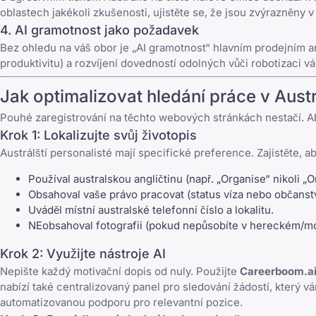
oblastech jakékoli zkušenosti, ujistěte se, že jsou zvýrazněny v
4. AI gramotnost jako požadavek
Bez ohledu na váš obor je „AI gramotnost“ hlavním prodejním ar
produktivitu) a rozvíjení dovedností odolných vůči robotizaci vá
Jak optimalizovat hledání práce v Austr
Pouhé zaregistrování na těchto webových stránkách nestačí. Aby
Krok 1: Lokalizujte svůj životopis
Austrálští personalisté mají specifické preference. Zajistěte, ab
Používal australskou angličtinu (např. „Organise“ nikoli „O
Obsahoval vaše právo pracovat (status víza nebo občanstv
Uváděl místní australské telefonní číslo a lokalitu.
NEobsahoval fotografii (pokud nepůsobíte v hereckém/m
Krok 2: Využijte nástroje AI
Nepište každý
motivační dopis
od nuly. Použijte
Careerboom.a
nabízí také centralizovaný panel pro sledování žádostí, který
automatizovanou podporu pro relevantní pozice.