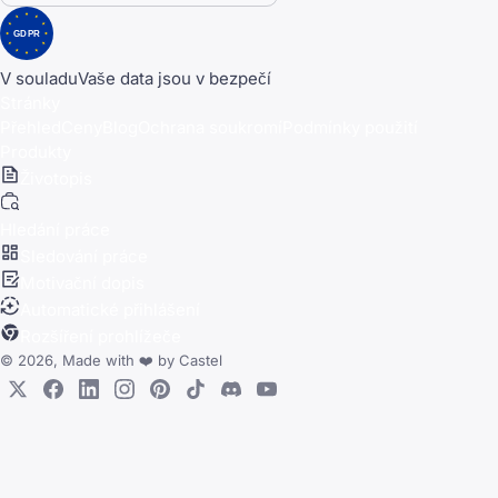
GDPR
V souladu
Vaše data jsou v bezpečí
Stránky
Přehled
Ceny
Blog
Ochrana soukromí
Podmínky použití
Produkty
Životopis
Hledání práce
Sledování práce
Motivační dopis
Automatické přihlášení
Rozšíření prohlížeče
© 2026, Made with
❤️
by
Castel