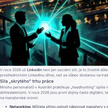
V roce 2026 už
LinkedIn
není jen sociální sítí; je to životně 
prostřednictvím LinkedInu dříve, než se vůbec dostanou na tradi
Síla „skrytého“ trhu práce
Mnoho personalistů v Austrálii praktikuje „headhunting“ spíše 
dohledatelnými. V roce 2026 jsou první dojmy často digitální, ta
na manažerské úrovni.
Networking:
Můžete přímo oslovit náborové manažery v p