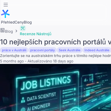
Přehled
Ceny
Blog
Blog
Recenze Nástrojů
10 nejlepších pracovních portálů v
práce v Austrálii
pracovní portály
Seek Austrálie
Indeed Austrálie
Zorientujte se na australském trhu práce s těmito nejlépe ho
5 months ago - Aktualizováno 18 days ago