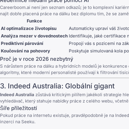
Redefinice hledání práce pomocí AI
Careerboom.ai není jen seznam odkazů; je to komplexní kariérní 
najít
dobře placená práce na dálku bez diplomu
tím, že se zamě
Funkce
AI optimalizace životopisu
Automaticky upraví váš život
Analýza mezer v dovednostech
Identifikuje, jaké certifikac
Prediktivní párování
Propojí vás s pozicemi na zák
Koučování na pohovory
Poskytuje simulovaná kola p
Proč je v roce 2026 nezbytný
S nárůstem práce na dálku a hybridních modelů je konkurence o 
algoritmy, které moderní personalisté používají k filtrování tisíc
3.
Indeed Australia
: Globální gigant
Indeed Australia
zůstává kritickým pilířem jakékoli strategie hl
vyhledávač, který stahuje nabídky práce z celého webu, včetně
Šíře příležitostí
Pokud práce na internetu existuje, pravděpodobně je na Indeed
inzerci na Seeku.