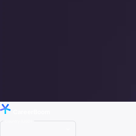
CareerBoom
Country (USD)