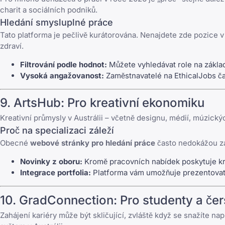
charit a sociálních podniků.
Hledání smysluplné práce
Tato platforma je pečlivě kurátorována. Nenajdete zde pozice v 
zdraví.
Filtrování podle hodnot:
Můžete vyhledávat role na základ
Vysoká angažovanost:
Zaměstnavatelé na EthicalJobs čast
9.
ArtsHub
: Pro kreativní ekonomiku
Kreativní průmysly v Austrálii – včetně designu, médií, múzick
Proč na specializaci záleží
Obecné
webové stránky pro hledání práce
často nedokážou zac
Novinky z oboru:
Kromě pracovních nabídek poskytuje kri
Integrace portfolia:
Platforma vám umožňuje prezentovat 
10.
GradConnection
: Pro studenty a če
Zahájení kariéry může být skličující, zvláště když se snažíte
nap