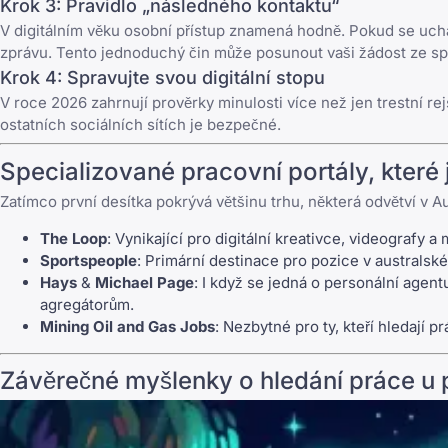
Krok 3: Pravidlo „následného kontaktu“
V digitálním věku osobní přístup znamená hodně. Pokud se uchá
zprávu. Tento jednoduchý čin může posunout vaši žádost ze s
Krok 4: Spravujte svou digitální stopu
V roce 2026 zahrnují prověrky minulosti více než jen trestní rejs
ostatních sociálních sítích je bezpečné.
Specializované pracovní portály, které 
Zatímco první desítka pokrývá většinu trhu, některá odvětví v Au
The Loop
: Vynikající pro digitální kreativce, videografy 
Sportspeople
: Primární destinace pro pozice v australsk
Hays
&
Michael Page
: I když se jedná o personální agent
agregátorům.
Mining Oil and Gas Jobs
: Nezbytné pro ty, kteří hledají 
Závěrečné myšlenky o hledání práce u 