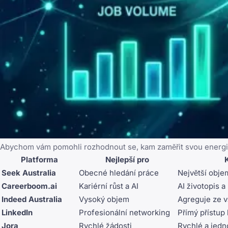
Abychom vám pomohli rozhodnout se, kam zaměřit svou energii,
Platforma
Nejlepší pro
Seek Australia
Obecné hledání práce
Největší obje
Careerboom.ai
Kariérní růst a AI
AI životopis a
Indeed Australia
Vysoký objem
Agreguje ze v
LinkedIn
Profesionální networking
Přímý přístup
Jora
Rychlé žádosti
Rychlé a jedn