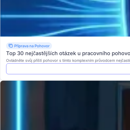
Příprava na Pohovor
Top 30 nejčastějších otázek u pracovního pohovo
Ovládněte svůj příští pohovor s tímto komplexním průvodcem nejčastějš