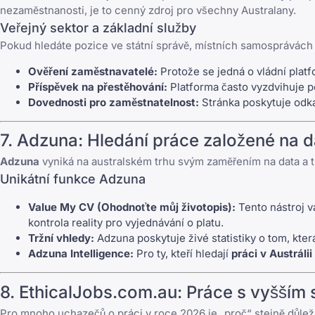
nezaměstnanosti, je to cenný zdroj pro všechny Australany.
Veřejný sektor a základní služby
Pokud hledáte pozice ve státní správě, místních samosprávách 
Ověření zaměstnavatelé:
Protože se jedná o vládní platf
Příspěvek na přestěhování:
Platforma často vyzdvihuje po
Dovednosti pro zaměstnatelnost:
Stránka poskytuje odka
7.
Adzuna
: Hledání práce založené na 
Adzuna
vyniká na australském trhu svým zaměřením na data a t
Unikátní funkce Adzuna
Value My CV (Ohodnoťte můj životopis):
Tento nástroj v
kontrola reality pro vyjednávání o platu.
Tržní vhledy:
Adzuna poskytuje živé statistiky o tom, kter
Adzuna Intelligence:
Pro ty, kteří hledají
práci v Austrálii
8.
EthicalJobs.com.au
: Práce s vyšším
Pro mnoho uchazečů o práci v roce 2026 je „proč“ stejně důleži