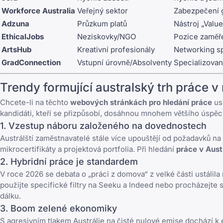
Workforce Australia
Veřejný sektor
Zabezpečení 
Adzuna
Průzkum platů
Nástroj „Valu
EthicalJobs
Neziskovky/NGO
Pozice zaměř
ArtsHub
Kreativní profesionály
Networking sp
GradConnection
Vstupní úrovně/Absolventy
Specializovan
Trendy formující australský trh práce 
Chcete-li na těchto
webových stránkách pro hledání práce
us
kandidáti, kteří se přizpůsobí, dosáhnou mnohem většího úspěc
1. Vzestup náboru založeného na dovednostech
Austrálští zaměstnavatelé stále více upouštějí od požadavků na
mikrocertifikáty a projektová portfolia. Při hledání
práce v Austr
2. Hybridní práce je standardem
V roce 2026 se debata o „práci z domova“ z velké části ustálil
použijte specifické filtry na Seeku a Indeed nebo procházejte
dálku
.
3. Boom zelené ekonomiky
S agresivním tlakem Austrálie na čisté nulové emise dochází k 