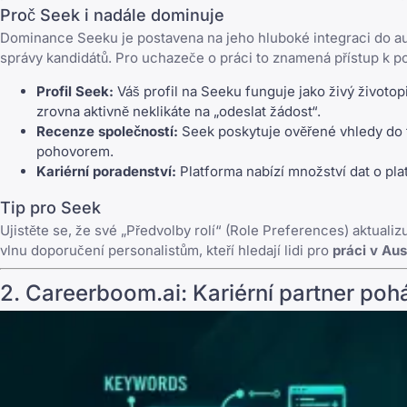
Proč Seek i nadále dominuje
Dominance Seeku je postavena na jeho hluboké integraci do aus
správy kandidátů. Pro uchazeče o práci to znamená přístup k po
Profil Seek:
Váš profil na Seeku funguje jako živý životop
zrovna aktivně neklikáte na „odeslat žádost“.
Recenze společností:
Seek poskytuje ověřené vhledy do f
pohovorem.
Kariérní poradenství:
Platforma nabízí množství dat o pla
Tip pro Seek
Ujistěte se, že své „Předvolby rolí“ (Role Preferences) aktuali
vlnu doporučení personalistům, kteří hledají lidi pro
práci v Aust
2.
Careerboom.ai
: Kariérní partner po