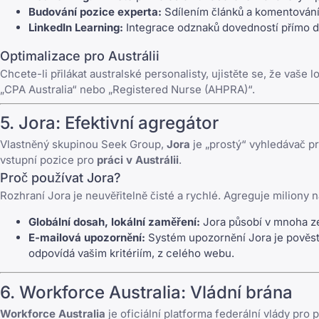
Budování pozice experta:
Sdílením článků a komentování
LinkedIn Learning:
Integrace odznaků dovedností přímo d
Optimalizace pro Austrálii
Chcete-li přilákat australské personalisty, ujistěte se, že vaše 
„CPA Australia“ nebo „Registered Nurse (AHPRA)“.
5.
Jora
: Efektivní agregátor
Vlastněný skupinou Seek Group,
Jora
je „prostý“ vyhledávač pr
vstupní pozice pro
práci v Austrálii
.
Proč používat Jora?
Rozhraní Jora je neuvěřitelně čisté a rychlé. Agreguje miliony 
Globální dosah, lokální zaměření:
Jora působí v mnoha zem
E-mailová upozornění:
Systém upozornění Jora je pověstný
odpovídá vašim kritériím, z celého webu.
6.
Workforce Australia
: Vládní brána
Workforce Australia
je oficiální platforma federální vlády pro 