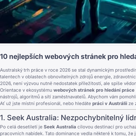
10 nejlepších webových stránek pro hledá
Australský trh práce v roce 2026 se stal dynamickým prostře
talentech v oblastech obnovitelných zdrojů energie, zdravotnictví 
2026
, není výzvou nutně nedostatek příležitostí, ale spíše vědomí
Orientace v ekosystému
webových stránek pro hledání práce
nástrojů, algoritmů a sítí zaměstnavatelů. Abychom vám pomohli z
Ať už jste místní profesionál, nebo hledáte
práci v Austrálii
ze z
1.
Seek Australia
: Nezpochybnitelný lídr
Po celá desetiletí je
Seek Australia
cílovou destinací pro ucha
pracovních nabídek. Tato dominance vedla některé k tomu, že j