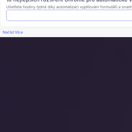
Ušetřete hodiny týdně díky automatizaci vyplňování formulářů a snad
Načíst Více