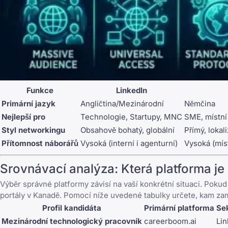
Funkce
LinkedIn
Primární jazyk
Angličtina/Mezinárodní
Němčina
Nejlepší pro
Technologie, Startupy, MNC
SME, místní
Styl networkingu
Obsahově bohatý, globální
Přímý, lokal
Přítomnost náborářů
Vysoká (interní i agenturní)
Vysoká (mís
Srovnávací analýza: Která platforma je
Výběr správné platformy závisí na vaší konkrétní situaci. Poku
portály v Kanadě
. Pomocí níže uvedené tabulky určete, kam zam
Profil kandidáta
Primární platforma
Se
Mezinárodní technologický pracovník
careerboom.ai
Lin