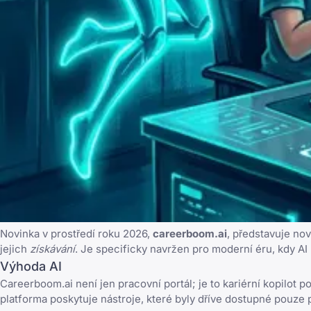
Novinka v prostředí roku 2026,
careerboom.ai
, představuje no
jejich
získávání
. Je specificky navržen pro moderní éru, kdy AI 
Výhoda AI
Careerboom.ai
není jen pracovní portál; je to kariérní kopilo
platforma poskytuje nástroje, které byly dříve dostupné pouze 