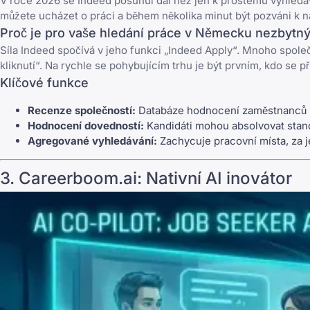
V roce 2026 se Indeed posunul dál než jen k prostému vyhledáv
můžete ucházet o práci a během několika minut být pozváni k
Proč je pro vaše hledání práce v Německu nezbytn
Síla Indeed spočívá v jeho funkci „Indeed Apply“. Mnoho spole
kliknutí“. Na rychle se pohybujícím trhu je být prvním, kdo se 
Klíčové funkce
Recenze společností:
Databáze hodnocení zaměstnanců na
Hodnocení dovedností:
Kandidáti mohou absolvovat standa
Agregované vyhledávání:
Zachycuje pracovní místa, za j
3.
Careerboom.ai
: Nativní AI inovátor