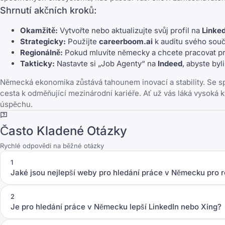
Shrnutí akčních kroků:
Okamžitě:
Vytvořte nebo aktualizujte svůj profil na
Linke
Strategicky:
Použijte
careerboom.ai
k auditu svého sou
Regionálně:
Pokud mluvíte německy a chcete pracovat pro 
Takticky:
Nastavte si „Job Agenty“ na
Indeed
, abyste by
Německá ekonomika zůstává tahounem inovací a stability. Se sp
cesta k odměňující mezinárodní kariéře. Ať už vás láká vysoká 
úspěchu.
Často Kladené Otázky
Rychlé odpovědi na běžné otázky
1
Jaké jsou nejlepší weby pro hledání práce v Německu pro 
2
Je pro hledání práce v Německu lepší LinkedIn nebo Xing?