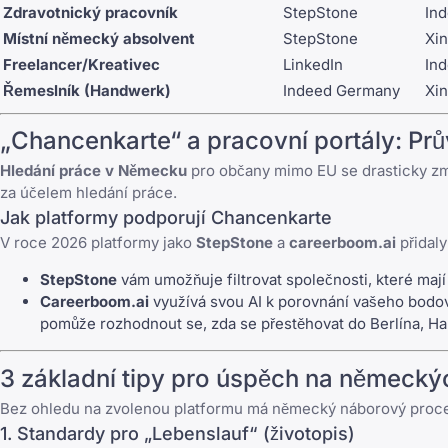
Zdravotnický pracovník
StepStone
In
Místní německý absolvent
StepStone
Xi
Freelancer/Kreativec
LinkedIn
In
Řemeslník (Handwerk)
Indeed Germany
Xi
„Chancenkarte“ a pracovní portály: Pr
Hledání práce v Německu
pro občany mimo EU se drasticky změn
za účelem hledání práce.
Jak platformy podporují Chancenkarte
V roce 2026 platformy jako
StepStone
a
careerboom.ai
přidaly
StepStone
vám umožňuje filtrovat společnosti, které mají 
Careerboom.ai
využívá svou AI k porovnání vašeho bodov
pomůže rozhodnout se, zda se přestěhovat do Berlína, H
3 základní tipy pro úspěch na německý
Bez ohledu na zvolenou platformu má německý náborový proces s
1. Standardy pro „Lebenslauf“ (životopis)