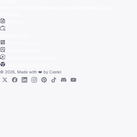
Stránky
Přehled
Ceny
Blog
Ochrana soukromí
Podmínky použití
Produkty
Životopis
Hledání práce
Sledování práce
Motivační dopis
Automatické přihlášení
Rozšíření prohlížeče
© 2026, Made with
❤️
by
Castel