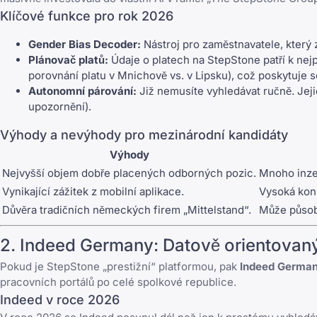
Klíčové funkce pro rok 2026
Gender Bias Decoder:
Nástroj pro zaměstnavatele, který 
Plánovač platů:
Údaje o platech na StepStone patří k nejp
porovnání platu v Mnichově vs. v Lipsku), což poskytuje so
Autonomní párování:
Již nemusíte vyhledávat ručně. Jeji
upozornění).
Výhody a nevýhody pro mezinárodní kandidáty
Výhody
Nejvyšší objem dobře placených odborných pozic.
Mnoho inzer
Vynikající zážitek z mobilní aplikace.
Vysoká konk
Důvěra tradičních německých firem „Mittelstand“.
Může působ
2.
Indeed Germany
: Datově orientovan
Pokud je StepStone „prestižní“ platformou, pak
Indeed Germa
pracovních portálů po celé spolkové republice.
Indeed v roce 2026