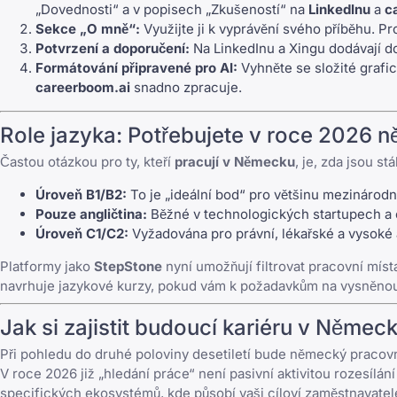
„Dovednosti“ a v popisech „Zkušeností“ na
LinkedInu
a
c
Sekce „O mně“:
Využijte ji k vyprávění svého příběhu. P
Potvrzení a doporučení:
Na
LinkedInu
a
Xingu
dodávají d
Formátování připravené pro AI:
Vyhněte se složité grafi
careerboom.ai
snadno zpracuje.
Role jazyka: Potřebujete v roce 2026 
Častou otázkou pro ty, kteří
pracují v Německu
, je, zda jsou 
Úroveň B1/B2:
To je „ideální bod“ pro většinu mezinárodní
Pouze angličtina:
Běžné v technologických startupech a c
Úroveň C1/C2:
Vyžadována pro právní, lékařské a vysoké 
Platformy jako
StepStone
nyní umožňují filtrovat pracovní mís
navrhuje jazykové kurzy, pokud vám k požadavkům na vysněnou
Jak si zajistit budoucí kariéru v Němec
Při pohledu do druhé poloviny desetiletí bude německý pracovní
V roce 2026 již „hledání práce“ není pasivní aktivitou rozesílán
specifických ekosystémů, kde působí vaši cíloví zaměstnavatel