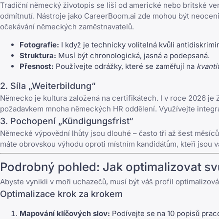
Tradiční německý životopis se liší od americké nebo britské ve
odmítnutí. Nástroje jako
CareerBoom.ai
zde mohou být neocenitel
očekávání německých zaměstnavatelů.
Fotografie:
I když je technicky volitelná kvůli antidisk
Struktura:
Musí být chronologická, jasná a podepsaná.
Přesnost:
Používejte odrážky, které se zaměřují na
kvanti
2. Síla „Weiterbildung“
Německo je kultura založená na certifikátech. I v roce 2026 je ž
požadavkem mnoha německých HR oddělení. Využívejte integr
3. Pochopení „Kündigungsfrist“
Německé výpovědní lhůty jsou dlouhé – často tři až šest měsíců.
máte obrovskou výhodu oproti místním kandidátům, kteří jsou 
Podrobný pohled: Jak optimalizovat svů
Abyste vynikli v moři uchazečů, musí být váš profil optimalizován
Optimalizace krok za krokem
Mapování klíčových slov:
Podívejte se na 10 popisů pracov