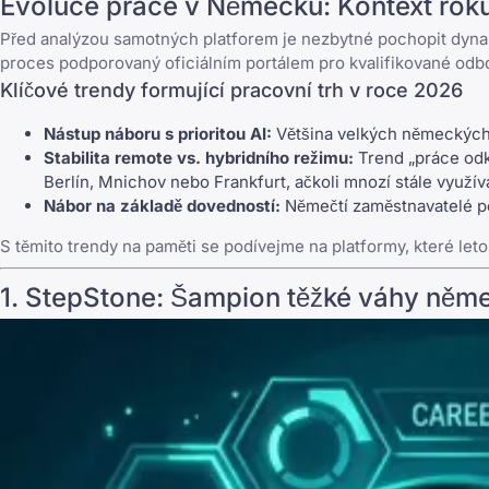
Evoluce práce v Německu: Kontext rok
Před analýzou samotných platforem je nezbytné pochopit dyna
proces podporovaný
oficiálním portálem pro kvalifikované odb
Klíčové trendy formující pracovní trh v roce 2026
Nástup náboru s prioritou AI:
Většina velkých německých k
Stabilita remote vs. hybridního režimu:
Trend „práce odku
Berlín, Mnichov nebo Frankfurt, ačkoli mnozí stále využív
Nábor na základě dovedností:
Němečtí zaměstnavatelé pom
S těmito trendy na paměti se podívejme na platformy, které l
1.
StepStone
: Šampion těžké váhy něm