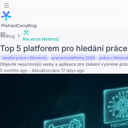
Přehled
Ceny
Blog
Blog
Recenze Nástrojů
Top 5 platforem pro hledání prác
hledání práce v Německu
pracovní platformy 2026
práce v Němec
Objevte nejúčinnější weby a aplikace pro získání vysněné prá
5 months ago - Aktualizováno 17 days ago