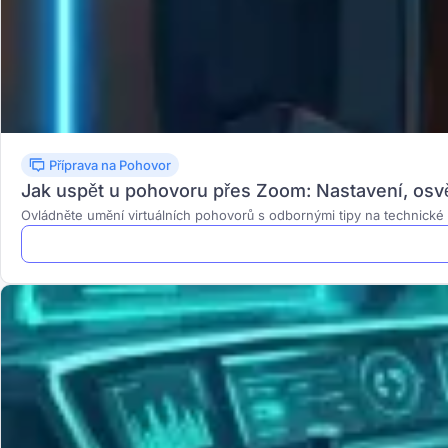
Příprava na Pohovor
Jak uspět u pohovoru přes Zoom: Nastavení, osvět
Ovládněte umění virtuálních pohovorů s odbornými tipy na technické n