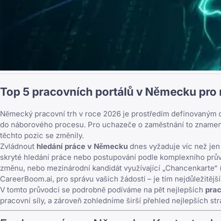
Top 5 pracovních portálů v Německu pro
Německý pracovní trh v roce 2026 je prostředím definovaným d
do náborového procesu. Pro uchazeče o zaměstnání to znamená, že
těchto pozic se změnily.
Zvládnout
hledání práce v Německu
dnes vyžaduje víc než jen 
skryté hledání práce nebo postupování podle
komplexního prů
změnu, nebo mezinárodní kandidát využívající „Chancenkarte“ (ka
CareerBoom.ai
, pro správu vašich žádostí – je tím nejdůležitěj
V tomto průvodci se podrobně podíváme na pět nejlepších
prac
pracovní síly, a zároveň zohledníme širší přehled
nejlepších st