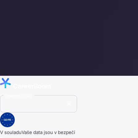
CareerBoom
Country (USD)
GDPR
V souladu
Vaše data jsou v bezpečí