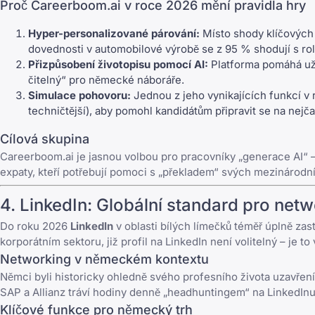
Proč Careerboom.ai v roce 2026 mění pravidla hry
Hyper-personalizované párování:
Místo shody klíčových
dovednosti v automobilové výrobě se z 95 % shodují s rolí
Přizpůsobení životopisu pomocí AI:
Platforma pomáhá uživ
čitelný“ pro německé náboráře.
Simulace pohovoru:
Jednou z jeho vynikajících funkcí v 
techničtější), aby pomohl kandidátům připravit se na
nejča
Cílová skupina
Careerboom.ai
je jasnou volbou pro pracovníky „generace AI“ – 
expaty, kteří potřebují pomoci s „překladem“ svých mezinárodn
4.
LinkedIn
: Globální standard pro net
Do roku 2026
LinkedIn
v oblasti bílých límečků téměř úplně zast
korporátním sektoru, již profil na LinkedIn není volitelný – je to v
Networking v německém kontextu
Němci byli historicky ohledně svého profesního života uzavření
SAP a Allianz tráví hodiny denně „headhuntingem“ na
LinkedIn
Klíčové funkce pro německý trh