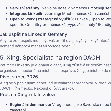
Servisní stránky:
Na volné noze v Německu umožňují servis
Integrace LinkedIn Learning:
Mnoho německých zaměstnav
Open to Work (strategické využití):
Funkce „Open to Work
specifickými filtry pro německé „výpovědní lhůty“ (Kündigu
Jak uspět na LinkedIn Germany
Abyste zde uspěli, musí být váš profil dvojjazyčný. I když hledát
němečtí náboroví manažeři vysoce oceňují.
5.
Xing
: Specialista na region DACH
Zatímco LinkedIn je globální gigant,
Xing
zůstává kritickým nást
organizaci napojené na místní samosprávu, Xing je místo, kde m
Pivot v roce 2026
Xing
se v posledním desetiletí několikrát rebrandoval. V roce 2
„DACH“ (Německo, Rakousko, Švýcarsko).
Proč na Xingu stále záleží
Regionální dominance:
V regionech jako Bavorsko nebo B
zaměření.