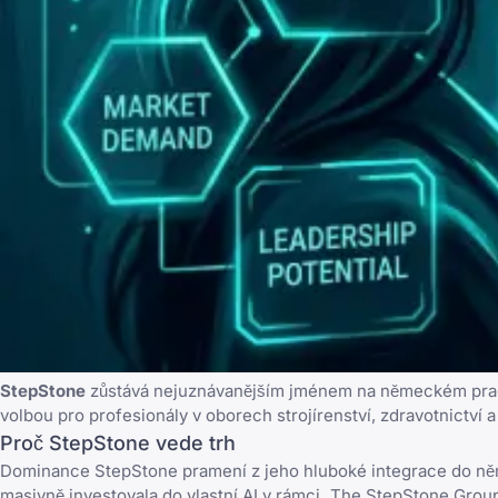
StepStone
zůstává nejuznávanějším jménem na německém pracov
volbou pro profesionály v oborech strojírenství, zdravotnictví
Proč StepStone vede trh
Dominance StepStone pramení z jeho hluboké integrace do něm
masivně investovala do vlastní AI v rámci „
The StepStone Grou