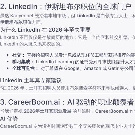
2. LinkedIn：伊斯坦布尔职位的全球门户
虽然 Kariyer.net 统治着本地市场，但
LinkedIn
是白领专业人士、科
伊斯坦布尔职位
方面。
为什么 LinkedIn 在 2026 年至关重要
LinkedIn 不再仅仅是存放简历的地方；它是一个内容和社交引擎
LinkedIn 的人脉关系来挖掘的。
社交：
直接给招聘人员发消息或从现任员工那里获得推荐的能
学习集成：
LinkedIn Learning 的证书受到寻求技能
全球可见性：
对于希望在 Google、Amazon 或 Getir 
LinkedIn 土耳其专家建议
“在 2026 年，土耳其招聘人员使用布尔搜索字符串来寻找候选人。
3. CareerBoom.ai：AI 驱动的职业颠覆者
当我们审视
2026年土耳其职业发展
的前沿时，
CareerBoom.ai
作
AI 优势
CareerBoom.ai 专为没有时间浏览数千个无关职位的现代