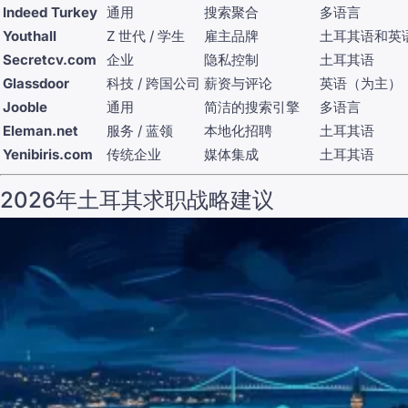
Indeed Turkey
通用
搜索聚合
多语言
Youthall
Z 世代 / 学生
雇主品牌
土耳其语和英
Secretcv.com
企业
隐私控制
土耳其语
Glassdoor
科技 / 跨国公司
薪资与评论
英语（为主）
Jooble
通用
简洁的搜索引擎
多语言
Eleman.net
服务 / 蓝领
本地化招聘
土耳其语
Yenibiris.com
传统企业
媒体集成
土耳其语
2026年土耳其求职战略建议