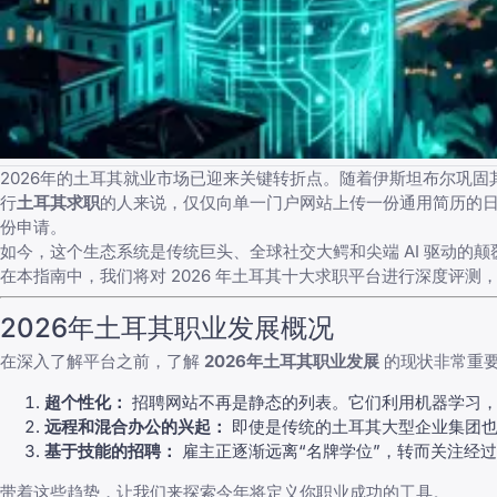
2026年的土耳其就业市场已迎来关键转折点。随着伊斯坦布尔巩
行
土耳其求职
的人来说，仅仅向单一门户网站上传一份通用简历的
份申请。
如今，这个生态系统是传统巨头、全球社交大鳄和尖端 AI 驱动的
在本指南中，我们将对 2026 年土耳其十大求职平台进行深度评
2026年土耳其职业发展概况
在深入了解平台之前，了解
2026年土耳其职业发展
的现状非常重
超个性化：
招聘网站不再是静态的列表。它们利用机器学习，
远程和混合办公的兴起：
即使是传统的土耳其大型企业集团也
基于技能的招聘：
雇主正逐渐远离“名牌学位”，转而关注经
带着这些趋势，让我们来探索今年将定义你职业成功的工具。