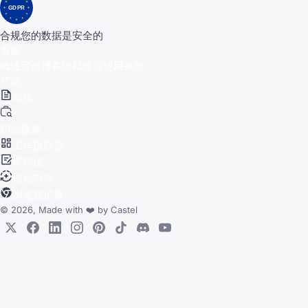
GDPR
合规
您的数据是安全的
页面
概述
定价
博客
隐私政策
使用条款
产品
简历
职位搜索
工作跟踪器
求职信
自动申请
浏览器扩展
© 2026, Made with
❤️
by
Castel