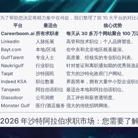
为了帮助您决定将精力集中在何处，我们整理了前 10 大平台的对比
平台
最适合
核心优势
Careerboom.ai
所有求职者
每天从 30 多万个网站聚合 100 
LinkedIn
人脉拓展
高管和技术职位；个人品牌塑造。
Bayt.com
本地/区域
在中东和北非地区根基最深。
GulfTalent
专业人士
高质量、经核实的专业职位列表。
Naukrigulf
行业职位
针对签证和离职通知期的优秀筛选
Taqat
沙特国民
官方的沙特化政府门户网站。
Indeed KSA
职位数量
界面简单，拥有大量中小型企业职
Tanqeeb
阿拉伯语职位
最适合本地和阿拉伯语职位。
Glassdoor
公司洞察
员工评价和薪资透明度。
Monster Gulf
医疗/酒店服务
强大的传统招聘网络。
2026 年沙特阿拉伯求职市场：您需要了