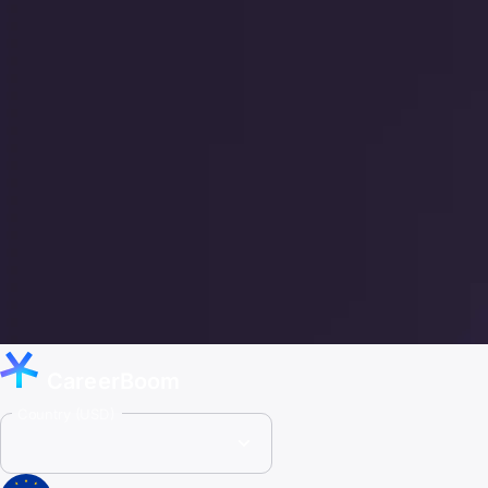
CareerBoom
Country (USD)