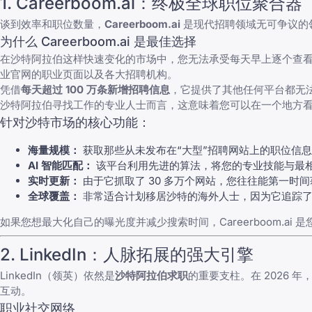
1. Careerboom.ai：终极全球职位聚合器
谈到效率和职位数量，
Careerboom.ai
是现代招聘领域无可争议的领
为什么 Careerboom.ai 是最佳选择
在沙特阿拉伯这样快速变化的市场中，您无法承受每天早上逐个查看几十
业官网的职业页面以及各大招聘机构。
凭借
每天超过 100 万条新增招聘信息
，它提供了其他任何平台都无
沙特阿拉伯寻找工作的专业人士而言，这意味着您可以在一个地方看到所有
针对沙特市场的核心功能：
海量规模：
获取那些从未发布在“大型”招聘网站上的职位信
AI 智能匹配：
该平台利用先进的算法，将您的专业技能与最
实时更新：
由于它抓取了 30 多万个网站，您往往能第一时
全球覆盖：
非常适合计划移居沙特的海外人士，因为它追踪了
如果您想最大化自己的曝光度并减少搜索时间，Careerboom.ai
2. LinkedIn：人脉拓展的强大引擎
LinkedIn（领英）依然是
沙特阿拉伯求职
的重要支柱。在 2026
互动。
职业社交网络