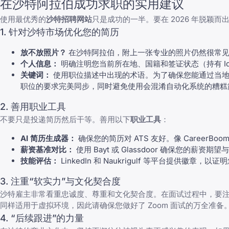
在沙特阿拉伯成功求职的实用建议
使用最优秀的
沙特招聘网站
只是成功的一半。要在 2026 年脱颖
1. 针对沙特市场优化您的简历
放不放照片？
在沙特阿拉伯，附上一张专业的照片仍然很常见
个人信息：
明确注明您当前所在地、国籍和签证状态（持有 I
关键词：
使用职位描述中出现的术语。为了确保您能通过当
职位的要求完美同步，同时避免使用会混淆自动化系统的
糟糕
2. 善用职业工具
不要只是投递简历然后干等。善用以下
职业工具
：
AI 简历生成器：
确保您的简历对 ATS 友好。像
CareerBoom
薪资基准对比：
使用 Bayt 或 Glassdoor 确保您的薪资期
技能评估：
LinkedIn 和 Naukrigulf 等平台提供徽
3. 注重“软实力”与文化契合度
沙特雇主非常看重忠诚度、尊重和文化契合度。在面试过程中，要
同样适用于虚拟环境，因此请确保您
做好了 Zoom 面试的万全准备
4. “后续跟进”的力量