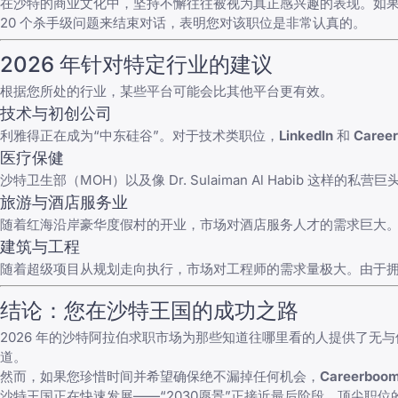
在沙特的商业文化中，坚持不懈往往被视为真正感兴趣的表现。如果您
20 个杀手级问题
来结束对话，表明您对该职位是非常认真的。
2026 年针对特定行业的建议
根据您所处的行业，某些平台可能会比其他平台更有效。
技术与初创公司
利雅得正在成为“中东硅谷”。对于技术类职位，
LinkedIn
和
Caree
医疗保健
沙特卫生部（MOH）以及像 Dr. Sulaiman Al Habib 这样的私
旅游与酒店服务业
随着红海沿岸豪华度假村的开业，市场对酒店服务人才的需求巨大
建筑与工程
随着超级项目从规划走向执行，市场对工程师的需求量极大。由于
结论：您在沙特王国的成功之路
2026 年的沙特阿拉伯求职市场为那些知道往哪里看的人提供了无
道。
然而，如果您珍惜时间并希望确保绝不漏掉任何机会，
Careerboom
沙特王国正在快速发展——“2030愿景”正接近最后阶段，顶尖职