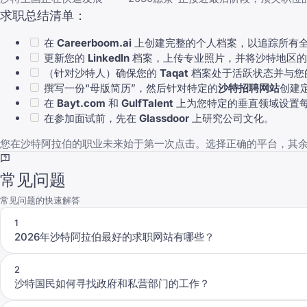
求职总结清单：
在
Careerboom.ai
上创建完整的个人档案，以追踪所有
更新您的
LinkedIn
档案，上传专业照片，并将沙特地区的状态设
（针对沙特人）确保您的
Taqat
档案处于活跃状态并与您
撰写一份“母版简历”，然后针对特定的
沙特招聘网站
创建
在
Bayt.com
和
GulfTalent
上为您特定的垂直领域设置
在参加面试前，先在
Glassdoor
上研究公司文化。
您在沙特阿拉伯的职业未来始于第一次点击。选择正确的平台，其
常见问题
常见问题的快速解答
1
2026年沙特阿拉伯最好的求职网站有哪些？
2
沙特国民如何寻找政府和私营部门的工作？