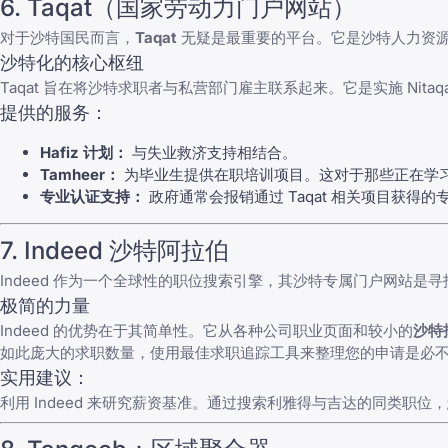
6.
Taqat
（国家劳动力门户网站）
对于沙特国民而言，
Taqat
无疑是最重要的平台。它是沙特人力资源
沙特化的核心枢纽
Taqat 旨在将沙特求职者与私营部门雇主联系起来。它是实施 Nit
提供的服务：
Hafiz 计划：
与失业救济支持相结合。
Tamheer：
为毕业生提供在职培训项目。这对于那些正在学
专业认证支持：
政府通常会报销通过 Taqat 相关项目获得
7. Indeed 沙特阿拉伯
Indeed 作为一个全球性的职位搜索引擎，其沙特专属门户网站是
极简的力量
Indeed 的优势在于其简单性。它从各种公司职业页面和较小的
沙特
如此庞大的求职数量，使用
最佳求职追踪工具
来整理您的申请是必
实用建议：
利用 Indeed 来研究薪资基准。通过搜索利雅得与吉达的同类职