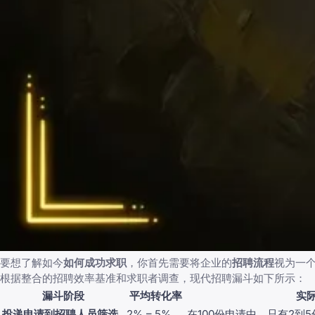
要想了解如今
如何成功求职
，你首先需要将企业的
招聘流程
视为一
根据整合的招聘效率基准和求职者调查，现代招聘漏斗如下所示：
漏斗阶段
平均转化率
实
投递申请到招聘人员筛选
2% – 5%
在100份申请中，只有2到