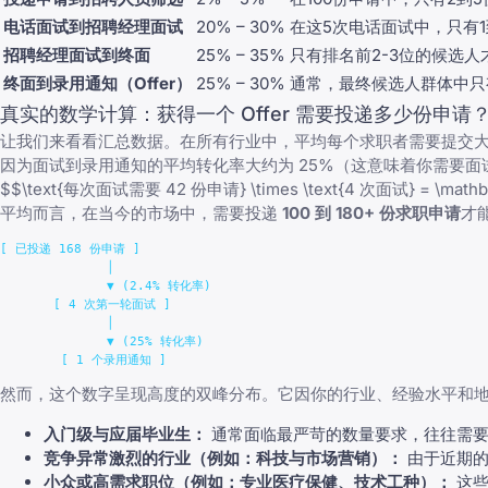
电话面试到招聘经理面试
20% – 30%
在这5次电话面试中，只有
招聘经理面试到终面
25% – 35%
只有排名前2-3位的候选
终面到录用通知（Offer）
25% – 30%
通常，最终候选人群体中只
真实的数学计算：获得一个 Offer 需要投递多少份申请
让我们来看看汇总数据。在所有行业中，平均每个求职者需要提交
因为面试到录用通知的平均转化率大约为 25%（这意味着你需要面试 
$$\text{每次面试需要 42 份申请} \times \text{4 次面试} = \mathbf
平均而言，在当今的市场中，需要投递
100 到 180+ 份求职申请
才
[ 已投递 168 份申请 ]

              │

              ▼ (2.4% 转化率)

       [ 4 次第一轮面试 ]

              │

              ▼ (25% 转化率)

然而，这个数字呈现高度的双峰分布。它因你的行业、经验水平和
入门级与
应届毕业生
：
通常面临最严苛的数量要求，往往需
竞争异常激烈的行业（例如：科技与市场营销）：
由于近期的裁
小众或高需求职位（例如：专业医疗保健、技术工种）：
这些