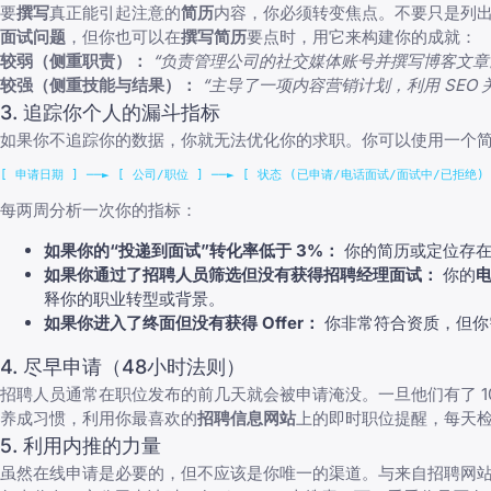
要
撰写
真正能引起注意的
简历
内容，你必须转变焦点。不要只是列
面试问题
，但你也可以在
撰写简历
要点时，用它来构建你的成就：
较弱（侧重职责）：
“负责管理公司的社交媒体账号并撰写博客文章
较强（侧重技能与结果）：
“主导了一项内容营销计划，利用 SEO 
3. 追踪你个人的漏斗指标
如果你不追踪你的数据，你就无法优化你的求职。你可以使用一个
每两周分析一次你的指标：
如果你的“投递到面试”转化率低于 3%：
你的简历或定位存在
如果你通过了招聘人员筛选但没有获得招聘经理面试：
你的
释你的职业转型或背景。
如果你进入了终面但没有获得 Offer：
你非常符合资质，但你
4. 尽早申请（48小时法则）
招聘人员通常在职位发布的前几天就会被申请淹没。一旦他们有了 10
养成习惯，利用你最喜欢的
招聘信息网站
上的即时职位提醒，每天
5. 利用内推的力量
虽然在线申请是必要的，但不应该是你唯一的渠道。与来自招聘网