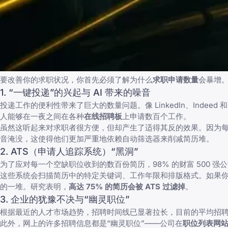
要改善你的求职状况，你首先必须了解为什么
求职申请数量
会暴增
1. “一键投递”的兴起与 AI 带来的噪音
投递工作的便利性带来了巨大的数量问题。像 LinkedIn、Indeed 和 Z
人能够在一夜之间在各种
在线招聘板
上申请数百个工作。
虽然这听起来对求职者很方便，但却产生了适得其反的效果。因为
音淹没，这使得他们更加严重地依赖自动筛选器来削减简历堆。
2. ATS（申请人追踪系统）“黑洞”
为了应对每一个空缺职位收到的数百份简历，98% 的财富 500 
这些系统会扫描简历中的特定关键词、工作年限和排版格式。如果
的一堆。研究表明，
高达 75% 的简历会被 ATS 过滤掉
。
3. 企业的犹豫不决与“幽灵职位”
根据最近的
人才市场趋势
，招聘时间线已显著拉长，目前的平均招
此外，网上的许多招聘信息都是“幽灵职位”——公司在
职位列表网