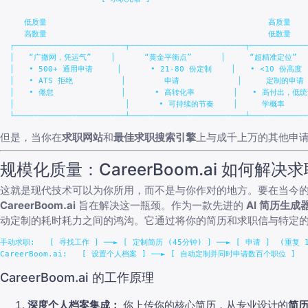
     低质量                                              高质量

     高数量                                              低数量

  ┌───────────────────────┬────────────────────────┬────────────
  │   “广撒网，凭运气”    │      “黄金平衡点”      │     “超精准定位”   
  │   • 500+ 通用申请     │      • 21-80 份定制    │   • <10 份高度  
  │   • ATS 拒绝          │        申请            │     定制的申请  
  │   • 倦怠              │      • 高转化率        │   • 高付出，低统
  │                       │      • 可持续的节奏    │     学概率      
但是，当你在
求职网站
和
最佳求职搜索引擎
上与成千上万的其他申
规模化质量：CareerBoom.ai 如何解决
这就是现代技术可以为你所用，而不是与你作对的地方。要在当今
CareerBoom.ai
旨在解决这一瓶颈。作为一款先进的
AI 简历生成
动定制的耗时耗力之间的鸿沟。它通过将你的简历和求职信与特定
手动求职:   [ 寻找工作 ] ──► [ 定制简历 (45分钟) ] ──► [ 申请 ]  (重复 1
CareerBoom.ai 的工作原理
深度个人档案集成：
你上传你的核心简历，从专业设计的
简