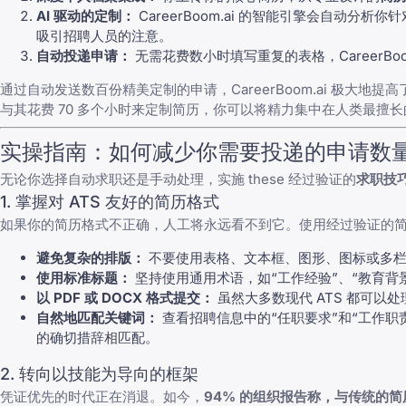
AI 驱动的定制：
CareerBoom.ai 的智能引擎会自动分
吸引招聘人员的注意。
自动投递申请：
无需花费数小时填写重复的表格，CareerBo
通过自动发送数百份精美定制的申请，CareerBoom.ai 极大
与其花费 70 多个小时来定制简历，你可以将精力集中在人类最擅长
实操指南：如何减少你需要投递的申请数
无论你选择自动求职还是手动处理，实施 these 经过验证的
求职技
1. 掌握对 ATS 友好的简历格式
如果你的简历格式不正确，人工将永远看不到它。使用经过验证的
避免复杂的排版：
不要使用表格、文本框、图形、图标或多栏
使用标准标题：
坚持使用通用术语，如“工作经验”、“教育背景
以 PDF 或 DOCX 格式提交：
虽然大多数现代 ATS 都可以
自然地匹配关键词：
查看招聘信息中的“任职要求”和“工作职责”部分
的确切措辞相匹配。
2. 转向以技能为导向的框架
凭证优先的时代正在消退。如今，
94% 的组织报告称，与传统的