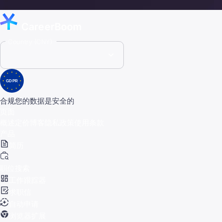
CareerBoom
Country (CNY)
GDPR
合规
您的数据是安全的
页面
概述
定价
博客
隐私政策
使用条款
产品
简历
职位搜索
工作跟踪器
求职信
自动申请
浏览器扩展