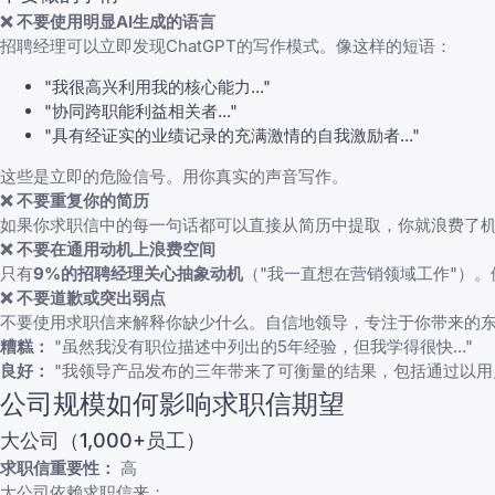
❌ 不要使用明显AI生成的语言
招聘经理可以立即发现ChatGPT的写作模式。像这样的短语：
"我很高兴利用我的核心能力..."
"协同跨职能利益相关者..."
"具有经证实的业绩记录的充满激情的自我激励者..."
这些是立即的危险信号。用你真实的声音写作。
❌ 不要重复你的简历
如果你求职信中的每一句话都可以直接从简历中提取，你就浪费了
❌ 不要在通用动机上浪费空间
只有
9%的招聘经理关心抽象动机
（"我一直想在营销领域工作"）。
❌ 不要道歉或突出弱点
不要使用求职信来解释你缺少什么。自信地领导，专注于你带来的
糟糕：
"虽然我没有职位描述中列出的5年经验，但我学得很快..."
良好：
"我领导产品发布的三年带来了可衡量的结果，包括通过以用
公司规模如何影响求职信期望
大公司（1,000+员工）
求职信重要性：
高
大公司依赖求职信来：