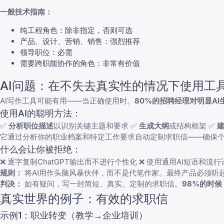
一般技术指南：
纯工程角色：除非指定，否则可选
产品、设计、营销、销售：强烈推荐
领导职位：必需
需要跨职能协作的角色：非常有价值
AI问题：在不失去真实性的情况下使用工
AI写作工具可能有用——当正确使用时。
80%的招聘经理对明显A
使用AI的聪明方法：
✅
分析职位描述
以识别关键主题和要求 ✅
生成大纲
或结构框架 ✅
它通过分析你的职业档案和特定工作要求自动定制求职信——确保个
什么会让你被拒绝：
❌ 逐字复制ChatGPT输出而不进行个性化 ❌ 使用通用AI短语
规则：
将AI用作头脑风暴伙伴，而不是代笔作家。最终产品必须听
判决：
如有疑问，写一封简短、真实、定制的求职信。
98%的时
真实世界的例子：有效的求职信
示例1：职业转变（教学→企业培训）