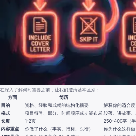
在深入了解何时需要之前，让我们澄清基本区别：
方面
简历
目的
资格、经验和成就的结构化摘要
解释你的适合度
格式
项目符号、部分、时间顺序或功能布局
段落、讲故事、
长度
1-2页
250-400字（
内容重点
你做了什么（事实、指标、头衔）
你为什么这样做