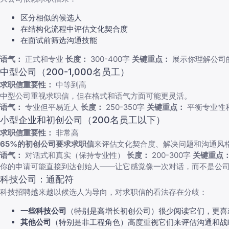
区分相似的候选人
在结构化流程中评估文化契合度
在面试前筛选沟通技能
语气：
正式和专业
长度：
300-400字
关键重点：
展示你理解公司
中型公司（200-1,000名员工）
求职信重要性：
中等到高
中型公司重视求职信，但在格式和语气方面可能更灵活。
语气：
专业但平易近人
长度：
250-350字
关键重点：
平衡专业性
小型企业和初创公司（200名员工以下）
求职信重要性：
非常高
65%的初创公司要求求职信
来评估文化契合度、解决问题和沟通风
语气：
对话式和真实（保持专业性）
长度：
200-300字
关键重点
你的申请可能直接到达创始人——让它感觉像一次对话，而不是公
科技公司：通配符
科技招聘越来越以候选人为导向，对求职信的看法存在分歧：
一些科技公司
（特别是高增长初创公司）很少阅读它们，更喜
其他公司
（特别是非工程角色）高度重视它们来评估沟通和战