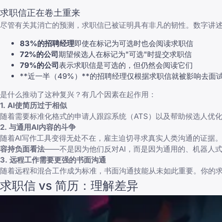
求职信正在卷土重来
尽管有关其消亡的预测，求职信已被证明具有非凡的韧性。数字讲
83%的招聘经理
即使在标记为可选时也会阅读求职信
72%的公司
期望候选人在标记为"可选"时提交求职信
79%的公司
表示求职信是可选的，但仍然会阅读它们
**近一半（49%）**的招聘经理仅根据求职信就被影响去面
是什么推动了这种复兴？有几个因素在起作用：
1. AI使简历过于相似
随着需要标准化格式的申请人跟踪系统（ATS）以及帮助候选人优
2. 与通用AI内容的斗争
随着AI写作工具变得无处不在，雇主迫切寻求真实人类沟通的证据
容持负面看法
——不是因为他们反对AI，而是因为通用的、机器人
3. 远程工作需要更强的书面沟通
随着远程和混合工作成为标准，书面沟通技能从未如此重要。你的求
求职信 vs 简历：理解差异