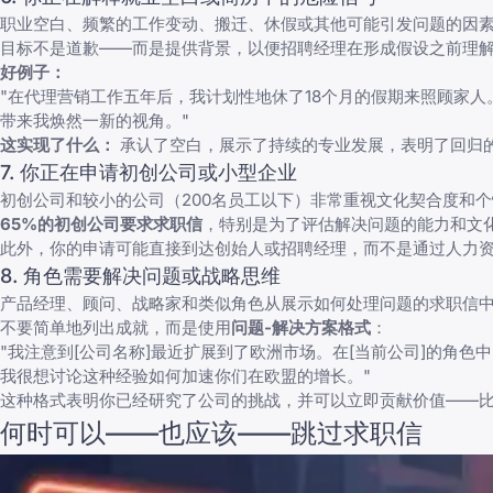
职业空白、频繁的工作变动、搬迁、休假或其他可能引发问题的因
目标不是道歉——而是提供背景，以便招聘经理在形成假设之前理解
好例子：
"在代理营销工作五年后，我计划性地休了18个月的假期来照顾家人。在
带来我焕然一新的视角。"
这实现了什么：
承认了空白，展示了持续的专业发展，表明了回归
7. 你正在申请初创公司或小型企业
初创公司和较小的公司（200名员工以下）非常重视文化契合度和
65%的初创公司要求求职信
，特别是为了评估解决问题的能力和文
此外，你的申请可能直接到达创始人或招聘经理，而不是通过人力
8. 角色需要解决问题或战略思维
产品经理、顾问、战略家和类似角色从展示如何处理问题的求职信
不要简单地列出成就，而是使用
问题-解决方案格式
：
"我注意到[公司名称]最近扩展到了欧洲市场。在[当前公司]的角
我很想讨论这种经验如何加速你们在欧盟的增长。"
这种格式表明你已经研究了公司的挑战，并可以立即贡献价值——
何时可以——也应该——跳过求职信