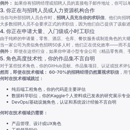
例外：
如果你有招聘经理或招聘人员的直接电子邮件地址，你可以
3. 你正在与招聘人员或人力资源机构合作
当你与外部招聘人员合作时，
招聘人员充当你的求职信
。他们向招
大多数招聘人员不会要求正式的求职信，因为他们自己提供了该叙述
4. 你正在申请大量、入门级或小时工职位
由于纯粹的申请量，零售、酒店、仓库、餐饮服务或制造角色的大
当一家公司为类似角色招聘50多人时，他们正在优化效率——而不
例外：
即使在这些行业，如果你申请小型专业公司（精品零售商、
5. 角色高度技术性，你的作品集不言自明
对于某些技术角色，你的GitHub贡献、作品集项目、认证或技术
然而，即使在技术领域：
60-70%的招聘经理仍然重视求职信
，用
何时在技术领域跳过：
纯后端工程角色，你的代码是主要评估
数据科学职位，你的Kaggle个人资料或已发表的研究展示专
DevOps/基础设施角色，认证和系统设计经验不言自明
何时在技术领域仍需要：
产品管理、设计或UX角色
工程领导职位