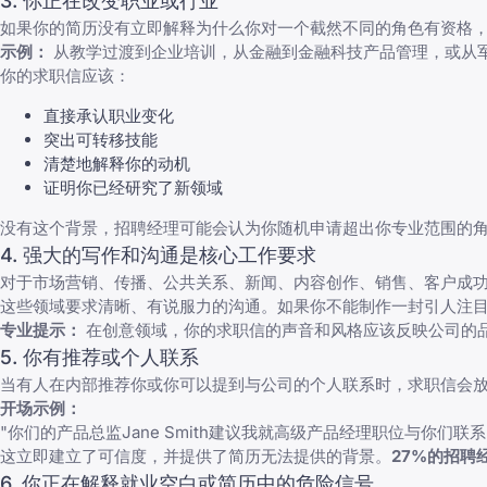
3. 你正在改变职业或行业
如果你的简历没有立即解释为什么你对一个截然不同的角色有资格
示例：
从教学过渡到企业培训，从金融到金融科技产品管理，或从
你的求职信应该：
直接承认职业变化
突出可转移技能
清楚地解释你的动机
证明你已经研究了新领域
没有这个背景，招聘经理可能会认为你随机申请超出你专业范围的
4. 强大的写作和沟通是核心工作要求
对于市场营销、传播、公共关系、新闻、内容创作、销售、客户成
这些领域要求清晰、有说服力的沟通。如果你不能制作一封引人注
专业提示：
在创意领域，你的求职信的声音和风格应该反映公司的
5. 你有推荐或个人联系
当有人在内部推荐你或你可以提到与公司的个人联系时，求职信会
开场示例：
"你们的产品总监Jane Smith建议我就高级产品经理职位与你
这立即建立了可信度，并提供了简历无法提供的背景。
27%的招聘
6. 你正在解释就业空白或简历中的危险信号