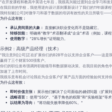
"在开发课程和教高中英语七年后，我很高兴能过渡到企业学习和发
在我目前的学校，我使用逆向设计原则重新设计了我们的11年级课
我特别被[公司]对微学习和基于数据的培训有效性的关注所吸引—
为什么这有效：
承认房间里的大象：
直接解决职业变化而不是隐藏它。
转移技能：
明确将"教学"术语翻译成"企业"术语（例如，课
使用数字：
"28%增长"证明能力。
示例2：高级产品经理（技术）
"我注意到[公司]正在扩展你们的B2B平台以支持企业客户——这
赢得了三个财富500强客户。
你们的职位发布强调跨职能领导和数据驱动决策。在我目前的角色中
加速了上市时间。
我很乐意有机会讨论我在为企业客户扩展产品方面的经验如何支持你
为什么这有效：
即时价值主张：
展示他们解决了公司面临的
确切
问题（扩展
战略语言：
使用"SSO"、"基于角色的权限"和"实验框架"等
以结果为导向：
"将功能失败率降低60%。"