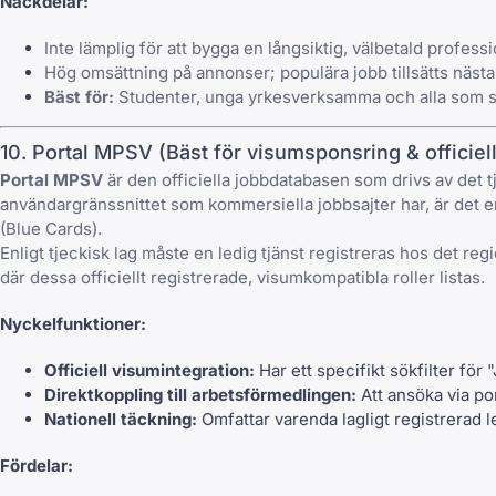
Nackdelar:
Inte lämplig för att bygga en långsiktig, välbetald professio
Hög omsättning på annonser; populära jobb tillsätts näst
Bäst för:
Studenter, unga yrkesverksamma och alla som söker
10. Portal MPSV (Bäst för visumsponsring & officiell
Portal MPSV
är den officiella jobbdatabasen som drivs av det 
användargränssnittet som kommersiella jobbsajter har, är det en
(Blue Cards).
Enligt tjeckisk lag måste en ledig tjänst registreras hos det 
där dessa officiellt registrerade, visumkompatibla roller listas.
Nyckelfunktioner:
Officiell visumintegration:
Har ett specifikt sökfilter för
Direktkoppling till arbetsförmedlingen:
Att ansöka via por
Nationell täckning:
Omfattar varenda lagligt registrerad le
Fördelar: