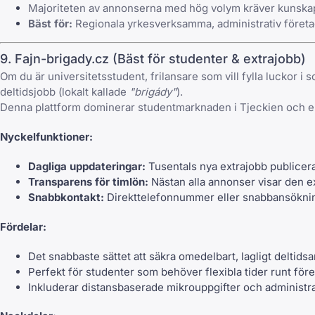
Majoriteten av annonserna med hög volym kräver kunskaper
Bäst för:
Regionala yrkesverksamma, administrativ företag
9. Fajn-brigady.cz (Bäst för studenter & extrajobb)
Om du är universitetsstudent, frilansare som vill fylla luckor i s
deltidsjobb (lokalt kallade
"brigády"
).
Denna plattform dominerar studentmarknaden i Tjeckien och erbj
Nyckelfunktioner:
Dagliga uppdateringar:
Tusentals nya extrajobb publicera
Transparens för timlön:
Nästan alla annonser visar den e
Snabbkontakt:
Direkttelefonnummer eller snabbansöknings
Fördelar:
Det snabbaste sättet att säkra omedelbart, lagligt deltidsa
Perfekt för studenter som behöver flexibla tider runt före
Inkluderar distansbaserade mikrouppgifter och administra