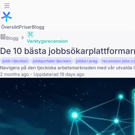
Översikt
Priser
Blogg
Blogg
Verktygsrecension
De 10 bästa jobbsökarplattformar
jobb i tjeckien
jobbportaler tjeckien
jobba i prag
recension jobs c
Navigera på den tjeckiska arbetsmarknaden med vår utvalda li
2 months ago - Uppdaterad 19 days ago