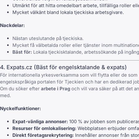
Utmärkt för att hitta omedelbart arbete, tillfälliga roller el
Mycket välkänt bland lokala tjeckiska arbetsgivare.
Nackdelar:
Nästan uteslutande på tjeckiska.
Mycket få välbetalda roller eller tjänster inom multination
Bäst för:
Lokala tjeckisktalande, arbetssökande på ingångsn
4. Expats.cz (Bäst för engelsktalande & expats)
För internationella yrkesverksamma som vill flytta eller de som 
engelskspråkiga portalen för Tjeckien och har en dedikerad jobb
Om du söker efter
arbete i Prag
och vill vara säker på att det a
med.
Nyckelfunktioner:
Expat-vänliga annonser:
100 % av jobben som publiceras 
Resurser för omlokalisering:
Webbplatsen erbjuder omfatt
Direkt företagsrekrytering:
Innehåller annonser från stor