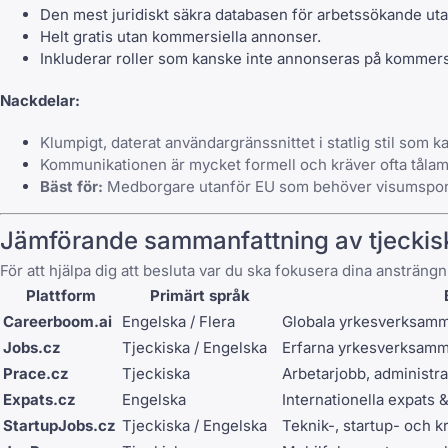
Den mest juridiskt säkra databasen för arbetssökande u
Helt gratis utan kommersiella annonser.
Inkluderar roller som kanske inte annonseras på kommersi
Nackdelar:
Klumpigt, daterat användargränssnittet i statlig stil som ka
Kommunikationen är mycket formell och kräver ofta tåla
Bäst för:
Medborgare utanför EU som behöver visumsponsring,
Jämförande sammanfattning av tjeckisk
För att hjälpa dig att besluta var du ska fokusera dina ansträn
Plattform
Primärt språk
Careerboom.ai
Engelska / Flera
Globala yrkesverksamm
Jobs.cz
Tjeckiska / Engelska
Erfarna yrkesverksamma
Prace.cz
Tjeckiska
Arbetarjobb, administrat
Expats.cz
Engelska
Internationella expats 
StartupJobs.cz
Tjeckiska / Engelska
Teknik-, startup- och kr