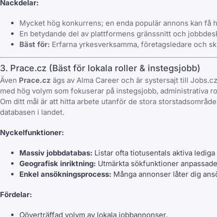
Nackdelar:
Mycket hög konkurrens; en enda populär annons kan få h
En betydande del av plattformens gränssnitt och jobbdesk
Bäst för:
Erfarna yrkesverksamma, företagsledare och skickl
3. Prace.cz (Bäst för lokala roller & instegsjobb)
Även
Prace.cz
ägs av Alma Career och är systersajt till Jobs.
med hög volym som fokuserar på instegsjobb, administrativa rol
Om ditt mål är att hitta arbete utanför de stora storstadsområden
databasen i landet.
Nyckelfunktioner:
Massiv jobbdatabas:
Listar ofta tiotusentals aktiva lediga 
Geografisk inriktning:
Utmärkta sökfunktioner anpassade fö
Enkel ansökningsprocess:
Många annonser låter dig ansö
Fördelar:
Oöverträffad volym av lokala jobbannonser.