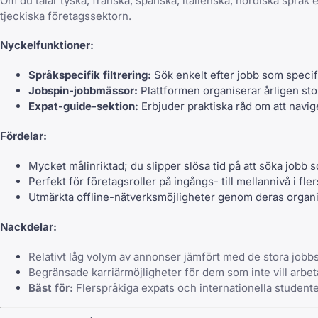
Om du talar tyska, franska, spanska, italienska, nordiska språk 
tjeckiska företagssektorn.
Nyckelfunktioner:
Språkspecifik filtrering:
Sök enkelt efter jobb som specifi
Jobspin-jobbmässor:
Plattformen organiserar årligen st
Expat-guide-sektion:
Erbjuder praktiska råd om att navige
Fördelar:
Mycket målinriktad; du slipper slösa tid på att söka jobb 
Perfekt för företagsroller på ingångs- till mellannivå i fle
Utmärkta offline-nätverksmöjligheter genom deras orga
Nackdelar:
Relativt låg volym av annonser jämfört med de stora jobbs
Begränsade karriärmöjligheter för dem som inte vill arbet
Bäst för:
Flerspråkiga expats och internationella studenter