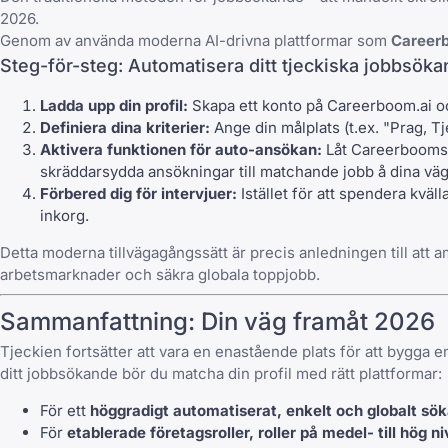
2026.
Genom av använda moderna AI-drivna plattformar som
Career
Steg-för-steg: Automatisera ditt tjeckiska jobbs
Ladda upp din profil:
Skapa ett konto på Careerboom.ai och
Definiera dina kriterier:
Ange din målplats (t.ex. "Prag, Tj
Aktivera funktionen för auto-ansökan:
Låt Careerbooms 
skräddarsydda ansökningar till matchande jobb å dina väg
Förbered dig för intervjuer:
Istället för att spendera kväll
inkorg.
Detta moderna tillvägagångssätt är precis anledningen till att a
arbetsmarknader och säkra globala toppjobb.
Sammanfattning: Din väg framåt 2026
Tjeckien fortsätter att vara en enastående plats för att bygga e
ditt jobbsökande bör du matcha din profil med rätt plattformar:
För ett
höggradigt automatiserat, enkelt och globalt sö
För
etablerade företagsroller, roller på medel- till hög n