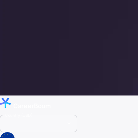
CareerBoom
Country (USD)