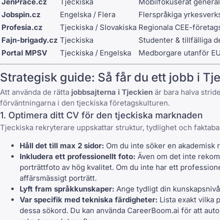
JenPrace.cz
Tjeckiska
Mobilfokuserat general
Jobspin.cz
Engelska / Flera
Flerspråkiga yrkesverk
Profesia.cz
Tjeckiska / Slovakiska
Regionala CEE-företagsr
Fajn-brigady.cz
Tjeckiska
Studenter & tillfälliga d
Portal MPSV
Tjeckiska / Engelska
Medborgare utanför E
Strategisk guide: Så får du ett jobb i Tj
Att använda de rätta
jobbsajterna i Tjeckien
är bara halva strid
förväntningarna i den tjeckiska företagskulturen.
1. Optimera ditt CV för den tjeckiska marknaden
Tjeckiska rekryterare uppskattar struktur, tydlighet och faktaba
Håll det till max 2 sidor:
Om du inte söker en akademisk rol
Inkludera ett professionellt foto:
Även om det inte rekomm
porträttfoto av hög kvalitet. Om du inte har ett professi
affärsmässigt porträtt.
Lyft fram språkkunskaper:
Ange tydligt din kunskapsnivå m
Var specifik med tekniska färdigheter:
Lista exakt vilka
dessa sökord. Du kan använda
CareerBoom.ai
för att aut