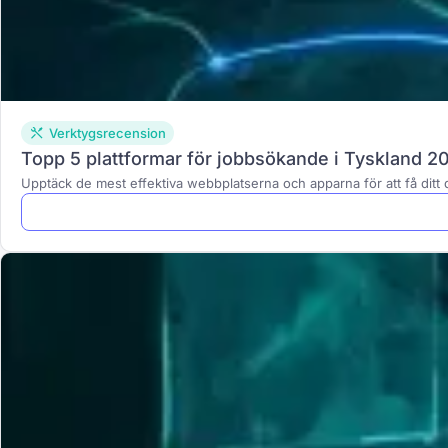
Verktygsrecension
Topp 5 plattformar för jobbsökande i Tyskland 2
Upptäck de mest effektiva webbplatserna och apparna för att få dit