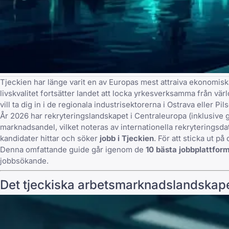
Tjeckien har länge varit en av Europas mest attraiva ekonomis
livskvalitet fortsätter landet att locka yrkesverksamma från vär
vill ta dig in i de regionala industrisektorerna i Ostrava eller P
År 2026 har rekryteringslandskapet i Centraleuropa (inklusiv
marknadsandel, vilket noteras av internationella rekryterings
kandidater hittar och söker
jobb i Tjeckien
. För att sticka ut 
Denna omfattande guide går igenom de
10 bästa jobbplattform
jobbsökande.
Det tjeckiska arbetsmarknadslandskap