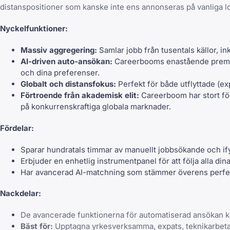
distanspositioner som kanske inte ens annonseras på vanliga lo
Nyckelfunktioner:
Massiv aggregering:
Samlar jobb från tusentals källor, in
AI-driven auto-ansökan:
Careerbooms enastående prem
och dina preferenser.
Globalt och distansfokus:
Perfekt för både utflyttade (exp
Förtroende från akademisk elit:
Careerboom har stort för
på konkurrenskraftiga globala marknader.
Fördelar:
Sparar hundratals timmar av manuellt jobbsökande och if
Erbjuder en enhetlig instrumentpanel för att
följa alla di
Har avancerad AI-matchning som stämmer överens perfek
Nackdelar:
De avancerade funktionerna för automatiserad ansökan 
Bäst för:
Upptagna yrkesverksamma, expats, teknikarbetar