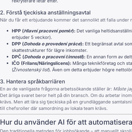
rekryterare letar efter.
2. Förstå tjeckiska anställningsavtal
När du får ett erbjudande kommer det sannolikt att falla under 
HPP (
Hlavní pracovní poměr
):
Det vanliga heltidsanställn
erbjuder 5 veckor).
DPP (
Dohoda o provedení práce
):
Ett begränsat avtal som
skattestrukturer för lägre inkomster.
DPČ (
Dohoda o pracovní činnosti
):
En annan form av delti
IČO (Frilans/Näringslicens):
Många teknikföretag och star
(
Živnostenský list
). Även om detta erbjuder högre nettolön o
3. Hantera språkbarriären
En av de vanligaste frågorna arbetssökande ställer är:
Måste jag
Det ärliga svaret beror helt på din bransch. Om du arbetar ino
krävs. Men att lära sig tjeckiska på en grundläggande samtalsni
till chefsroller där samordning av lokala team krävs.
Hur du använder AI för att automatiser
Den traditionella metoden för jobbsökande – att manuellt skrolla