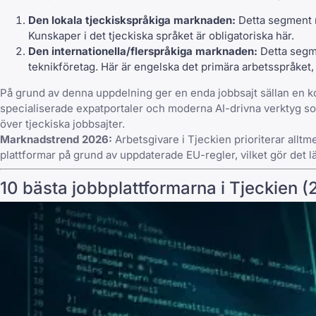
Den lokala tjeckiskspråkiga marknaden:
Detta segment re
Kunskaper i det tjeckiska språket är obligatoriska här.
Den internationella/flerspråkiga marknaden:
Detta segme
teknikföretag. Här är engelska det primära arbetsspråket,
På grund av denna uppdelning ger en enda jobbsajt sällan en ko
specialiserade expatportaler och moderna AI-drivna verktyg som
över tjeckiska jobbsajter
.
Marknadstrend 2026:
Arbetsgivare i Tjeckien prioriterar allt
plattformar på grund av uppdaterade EU-regler, vilket gör det lät
10 bästa jobbplattformarna i Tjeckien 