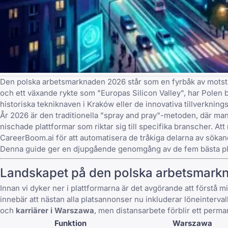
Den polska arbetsmarknaden 2026 står som en fyrbåk av motstå
och ett växande rykte som "Europas Silicon Valley", har Polen b
historiska tekniknaven i Kraków eller de innovativa tillverkning
År 2026 är den traditionella "spray and pray"-metoden, där man
nischade plattformar som riktar sig till specifika branscher. At
CareerBoom.ai
för att automatisera de tråkiga delarna av sökand
Denna guide ger en djupgående genomgång av de fem bästa platt
Landskapet på den polska arbetsmark
Innan vi dyker ner i plattformarna är det avgörande att förstå m
innebär att nästan alla platsannonser nu inkluderar löneinterva
och
karriärer i Warszawa
, men distansarbete förblir ett perma
Funktion
Warszawa