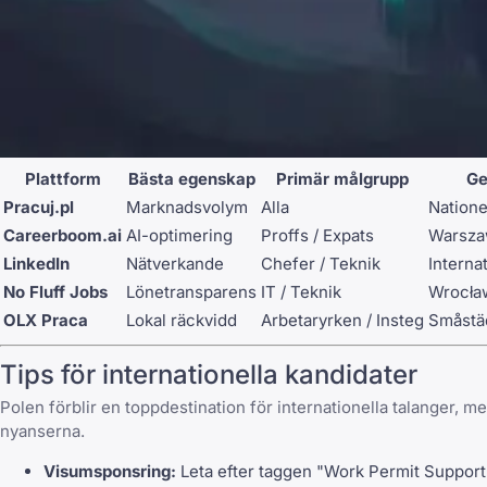
Plattform
Bästa egenskap
Primär målgrupp
Ge
Pracuj.pl
Marknadsvolym
Alla
Nationel
Careerboom.ai
AI-optimering
Proffs / Expats
Warsza
LinkedIn
Nätverkande
Chefer / Teknik
Internat
No Fluff Jobs
Lönetransparens
IT / Teknik
Wrocła
OLX Praca
Lokal räckvidd
Arbetaryrken / Insteg
Småstäd
Tips för internationella kandidater
Polen förblir en toppdestination för internationella talanger, 
nyanserna.
Visumsponsring:
Leta efter taggen "Work Permit Support