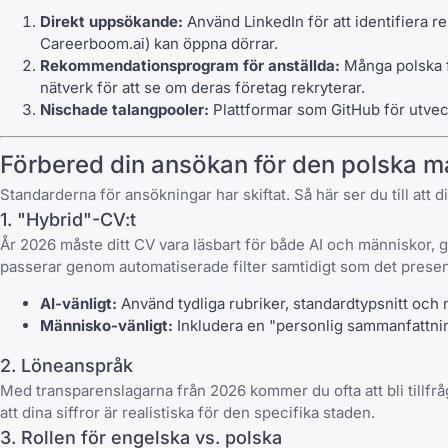
Direkt uppsökande:
Använd
LinkedIn
för att identifiera 
Careerboom.ai
) kan öppna dörrar.
Rekommendationsprogram för anställda:
Många polska fö
nätverk för att se om deras företag rekryterar.
Nischade talangpooler:
Plattformar som GitHub för utveck
Förbered din ansökan för den polska 
Standarderna för ansökningar har skiftat. Så här ser du till att 
1. "Hybrid"-CV:t
År 2026 måste ditt CV vara läsbart för både AI och människor, g
passerar genom automatiserade filter samtidigt som det presen
AI-vänligt:
Använd tydliga rubriker, standardtypsnitt och
Människo-vänligt:
Inkludera en "personlig sammanfattning
2. Löneanspråk
Med transparenslagarna från 2026 kommer du ofta att bli tillfr
att dina siffror är realistiska för den specifika staden.
3. Rollen för engelska vs. polska