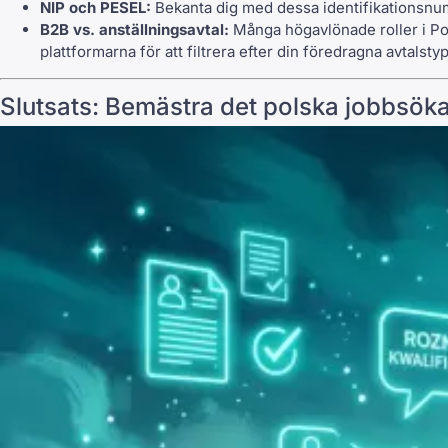
NIP och PESEL:
Bekanta dig med dessa identifikationsnum
B2B vs. anställningsavtal:
Många högavlönade roller i Pol
plattformarna för att filtrera efter din föredragna avtalstyp
Slutsats: Bemästra det polska jobbsök