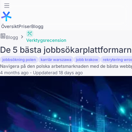
Översikt
Priser
Blogg
Blogg
Verktygsrecension
De 5 bästa jobbsökarplattformarna
jobbsökning polen
karriär warszawa
jobb krakow
rekrytering wro
Navigera på den polska arbetsmarknaden med de bästa webbp
4 months ago - Uppdaterad 18 days ago