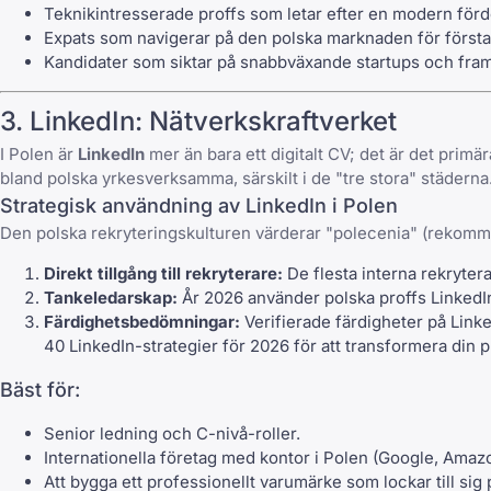
Teknikintresserade proffs som letar efter en modern förd
Expats som navigerar på den polska marknaden för först
Kandidater som siktar på snabbväxande startups och framå
3.
LinkedIn
: Nätverkskraftverket
I Polen är
LinkedIn
mer än bara ett digitalt CV; det är det primä
bland polska yrkesverksamma, särskilt i de "tre stora" städerna
Strategisk användning av
LinkedIn
i Polen
Den polska rekryteringskulturen värderar "polecenia" (rekomm
Direkt tillgång till rekryterare:
De flesta interna rekryter
Tankeledarskap:
År 2026 använder polska proffs
LinkedI
Färdighetsbedömningar:
Verifierade färdigheter på
Link
40 LinkedIn-strategier för 2026
för att transformera din p
Bäst för:
Senior ledning och C-nivå-roller.
Internationella företag med kontor i Polen (Google, Ama
Att bygga ett professionellt varumärke som lockar till sig