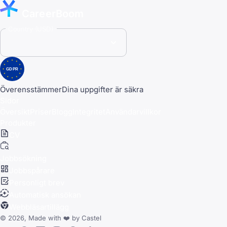
CareerBoom
Country (USD)
GDPR
Överensstämmer
Dina uppgifter är säkra
Sidor
Översikt
Priser
Blogg
Integritet
Användarvillkor
Produkter
CV
Jobbsökning
Jobbspårare
Personligt brev
Automatisk ansökan
Webbläsartillägg
© 2026, Made with
❤️
by
Castel