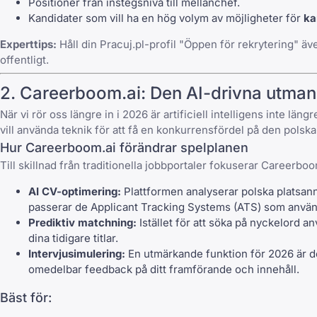
Positioner från instegsnivå till mellanchef.
Kandidater som vill ha en hög volym av möjligheter för
ka
Experttips:
Håll din
Pracuj.pl
-profil "Öppen för rekrytering" äv
offentligt.
2.
Careerboom.ai
: Den AI-drivna utma
När vi rör oss längre in i 2026 är artificiell intelligens inte l
vill använda teknik för att få en konkurrensfördel på den pols
Hur
Careerboom.ai
förändrar spelplanen
Till skillnad från traditionella jobbportaler fokuserar
Careerboo
AI CV-optimering:
Plattformen analyserar polska platsanno
passerar de Applicant Tracking Systems (ATS) som använ
Prediktiv matchning:
Istället för att söka på nyckelord 
dina tidigare titlar.
Intervjusimulering:
En utmärkande funktion för 2026 är de
omedelbar feedback på ditt framförande och innehåll.
Bäst för: