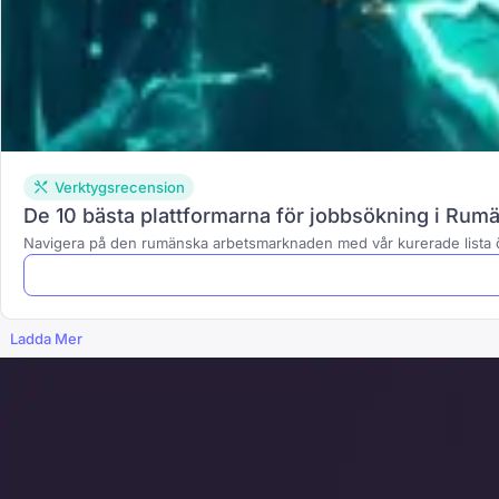
Verktygsrecension
De 10 bästa plattformarna för jobbsökning i Rum
Navigera på den rumänska arbetsmarknaden med vår kurerade lista öv
Ladda Mer