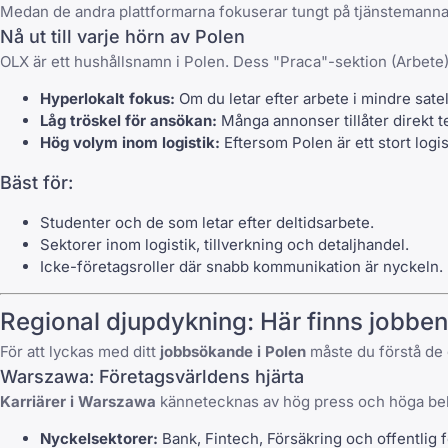
Medan de andra plattformarna fokuserar tungt på tjänstemannar
Nå ut till varje hörn av Polen
OLX
är ett hushållsnamn i Polen. Dess "Praca"-sektion (Arbete)
Hyperlokalt fokus:
Om du letar efter arbete i mindre satel
Låg tröskel för ansökan:
Många annonser tillåter direkt t
Hög volym inom logistik:
Eftersom Polen är ett stort logi
Bäst för:
Studenter och de som letar efter deltidsarbete.
Sektorer inom logistik, tillverkning och detaljhandel.
Icke-företagsroller där snabb kommunikation är nyckeln.
Regional djupdykning: Här finns jobbe
För att lyckas med ditt
jobbsökande i Polen
måste du förstå de 
Warszawa: Företagsvärldens hjärta
Karriärer i Warszawa
kännetecknas av hög press och höga belö
Nyckelsektorer:
Bank, Fintech, Försäkring och offentlig f