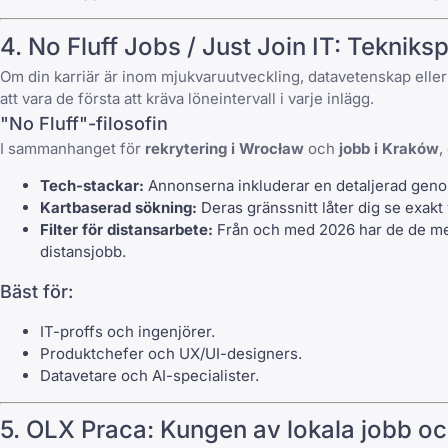
4.
No Fluff Jobs
/
Just Join IT
: Tekniksp
Om din karriär är inom mjukvaruutveckling, datavetenskap ell
att vara de första att kräva löneintervall i varje inlägg.
"
No Fluff
"-filosofin
I sammanhanget för
rekrytering i Wrocław
och
jobb i Kraków
,
Tech-stackar:
Annonserna inkluderar en detaljerad geno
Kartbaserad sökning:
Deras gränssnitt låter dig se exakt
Filter för distansarbete:
Från och med 2026 har de de mest 
distansjobb
.
Bäst för:
IT-proffs och ingenjörer.
Produktchefer och UX/UI-designers.
Datavetare och AI-specialister.
5.
OLX Praca
: Kungen av lokala jobb o