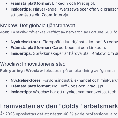
Främsta plattformar:
LinkedIn
och
Pracuj.pl
.
Insidertips:
Nätverkande i Warszawa sker ofta vid bransch
att bemästra din Zoom-intervju
.
Kraków: Det globala tjänstenavet
Jobb i Kraków
påverkas kraftigt av närvaron av Fortune 500-f
Nyckelsektorer:
Flerspråkig kundtjänst, ekonomi & redov
Främsta plattformar:
Careerboom.ai
och
LinkedIn
.
Insidertips:
Språkkunskaper är hårdvaluta i Kraków. Om du t
Wrocław: Innovationens stad
Rekrytering i Wrocław
fokuserar på en blandning av "gammal" o
Nyckelsektorer:
Fordonsindustri, e-handel och mjukvaru
Främsta plattformar:
No Fluff Jobs
och
Pracuj.pl
.
Insidertips:
Wrocław har ett mycket sammansvetsat tech-com
Framväxten av den "dolda" arbetsmark
År 2026 uppskattas det att nästan 40 % av de professionella rolle