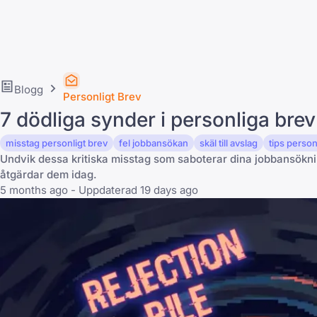
Blogg
Personligt Brev
7 dödliga synder i personliga bre
misstag personligt brev
fel jobbansökan
skäl till avslag
tips person
Undvik dessa kritiska misstag som saboterar dina jobbansöknin
åtgärdar dem idag.
5 months ago - Uppdaterad 19 days ago