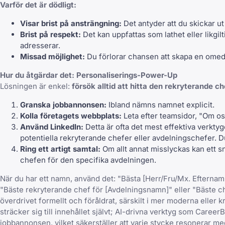
Varför det är dödligt:
Visar brist på ansträngning:
Det antyder att du skickar u
Brist på respekt:
Det kan uppfattas som lathet eller likgilti
adresserar.
Missad möjlighet:
Du förlorar chansen att skapa en omede
Hur du åtgärdar det: Personaliserings-Power-Up
Lösningen är enkel:
försök alltid att hitta den rekryterande 
Granska jobbannonsen:
Ibland nämns namnet explicit.
Kolla företagets webbplats:
Leta efter teamsidor, "Om os
Använd LinkedIn
:
Detta är ofta det mest effektiva verktyget
potentiella rekryterande chefer eller avdelningschefer. D
Ring ett artigt samtal:
Om allt annat misslyckas kan ett sn
chefen för den specifika avdelningen.
När du har ett namn, använd det: "Bästa [Herr/Fru/Mx. Efternamn
"Bäste rekryterande chef för [Avdelningsnamn]" eller "Bäste ch
överdrivet formellt och föråldrat, särskilt i mer moderna eller
sträcker sig till innehållet självt; AI-drivna verktyg som
CareerB
jobbannonsen, vilket säkerställer att varje stycke resonerar m