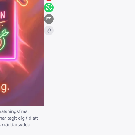
hälsningsfras
.
r tagit dig tid att
 skräddarsydda