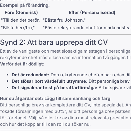
Exempel på förändring:
Före (Generisk)
Efter (Personaliserad)
"Till den det berör,"
"Bästa fru Johnson,"
"Bäste herr/fru,"
"Bäste rekryterande chef för marknadstea
Synd 2: Att bara upprepa ditt CV
Ett av de vanligaste och mest slösaktiga misstagen i personliga
rekryterande chef måste läsa samma information två gånger, tillf
Varför det är dödligt:
Det är redundant:
Den rekryterande chefen har redan ditt 
Det slösar bort värdefullt utrymme:
Ditt personliga brev 
Det signalerar brist på berättarförmåga:
Arbetsgivare vi
Hur du åtgärdar det: Lägg till sammanhang och färg
Ditt personliga brev ska komplettera ditt CV, inte spegla det. An
"ökade försäljningen med 30%", är ditt personliga brev platsen
för företaget. Välj två eller tre av dina mest relevanta prestat
och hur det kopplar till den roll du söker nu.