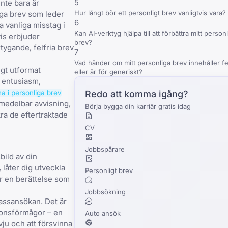
5
inte bara är
Hur långt bör ett personligt brev vanligtvis vara?
iga brev som leder
6
ra
vanliga misstag i
Kan AI-verktyg hjälpa till att förbättra mitt person
vis erbjuder
brev?
rtygande, felfria brev
7
Vad händer om mitt personliga brev innehåller fe
igt utformat
eller är för generiskt?
n entusiasm,
a i personliga brev
Redo att komma igång?
 omedelbar avvisning,
Börja bygga din karriär gratis idag
kra de eftertraktade
CV
Jobbspårare
bild av din
, låter dig utveckla
Personligt brev
är en berättelse som
Jobbsökning
 massansökan. Det är
ionsförmågor – en
Auto ansök
vju och att försvinna