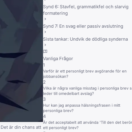
Synd 6: Stavfel, grammatikfel och slarvig
formatering
Synd 7: En svag eller passiv avslutning
Sista tankar: Undvik de dödliga synderna
Vanliga Frågor
1
Varför är ett personligt brev avgörande för en
jobbansökan?
2
Vilka är några vanliga misstag i personliga brev 
leder till omedelbart avslag?
3
Hur kan jag anpassa hälsningsfrasen i mitt
personliga brev?
4
Är det acceptabelt att använda 'Till den det berör
 Det är din chans att
ett personligt brev?