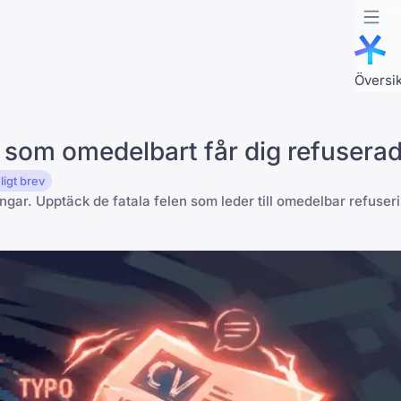
Översik
v som omedelbart får dig refusera
ligt brev
gar. Upptäck de fatala felen som leder till omedelbar refuser