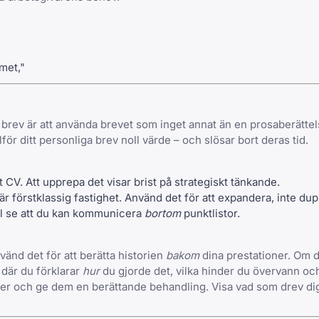
met,"
 brev är att använda brevet som inget annat än en prosaberättel
ör ditt personliga brev noll värde – och slösar bort deras tid.
CV. Att upprepa det visar brist på strategiskt tänkande.
är förstklassig fastighet. Använd det för att expandera, inte dup
ll se att du kan kommunicera
bortom
punktlistor.
vänd det för att berätta historien
bakom
dina prestationer. Om d
 där du förklarar
hur
du gjorde det, vilka hinder du övervann oc
ioner och ge dem en berättande behandling. Visa vad som drev dig