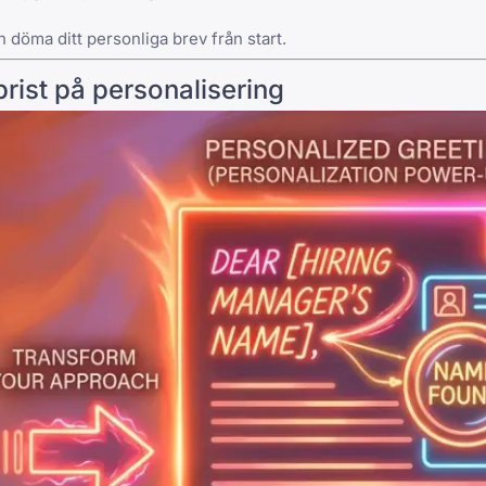
 döma ditt personliga brev från start.
rist på personalisering