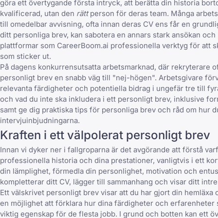
göra ett övertygande första intryck, att berätta din historia bo
kvalificerad, utan den
rätt
person för deras team. Många arbetss
till omedelbar avvisning, ofta innan deras CV ens får en grund
ditt personliga brev
, kan sabotera en annars stark ansökan och l
plattformar som
CareerBoom.ai
professionella verktyg för att s
som sticker ut.
På dagens konkurrensutsatta arbetsmarknad, där rekryterare oft
personligt brev en snabb väg till "nej-högen". Arbetsgivare förv
relevanta färdigheter och potentiella bidrag i
ungefär tre till fy
och
vad du inte ska inkludera i ett personligt brev
, inklusive
for
samt ge dig
praktiska tips för personliga brev
och
råd om hur du
intervjuinbjudningarna.
Kraften i ett välpolerat personligt brev
Innan vi dyker ner i fallgroparna är det avgörande att förstå
varf
professionella historia och dina prestationer, vanligtvis i ett ko
din lämplighet, förmedla din personlighet, motivation och entus
kompletterar ditt CV, lägger till sammanhang och visar ditt intr
Ett välskrivet personligt brev visar att du har gjort din hemläx
en möjlighet att förklara hur dina färdigheter och erfarenhet
viktig egenskap för de flesta jobb. I grund och botten kan ett ö