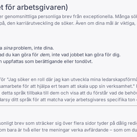
et för arbetsgivaren)
ljer genomsnittliga personliga brev från exceptionella. Många sö
på, den karriärutveckling de söker. Även om dina mål är viktiga, 
sa
sina
problem, inte dina.
ad du kan göra för
dem
, inte vad jobbet kan göra för dig.
an uppfattas som berättigande eller tondövt.
ör "Jag söker en roll där jag kan utveckla mina ledarskapsförmå
amarbete för att hjälpa ert team att skala upp sin verksamhet."
tta språk tillbaka till dem och visa att du förstår vad de behöv
arsy ditt språk för att matcha varje arbetsgivares specifika ton 
rsonligt brev som sträcker sig över flera sidor tyder på dålig re
 som bara är två eller tre meningar verka avfärdande – som om d