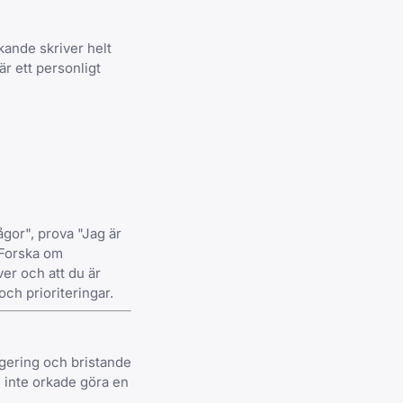
kande skriver helt
är ett personligt
gor", prova "Jag är
 Forska om
er och att du är
och prioriteringar.
digering och bristande
u inte orkade göra en