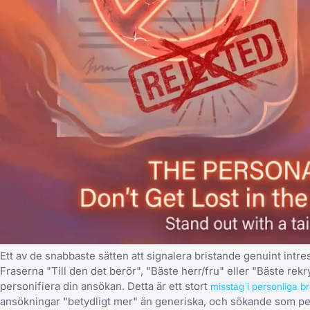
Ett av de snabbaste sätten att signalera bristande genuint int
Fraserna "Till den det berör", "Bäste herr/fru" eller "Bäste rekr
personifiera din ansökan. Detta är ett stort
misstag i personliga b
ansökningar "betydligt mer" än generiska, och sökande som perso