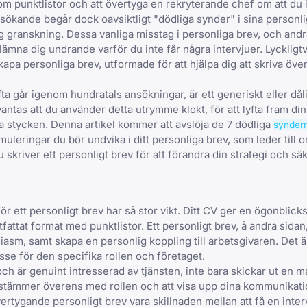
rtom punktlistor och att övertyga en rekryterande chef om att du 
ökande begår dock oavsiktligt "dödliga synder" i sina personl
lig granskning. Dessa
vanliga misstag i personliga brev
, och and
ämna dig undrande varför du inte får några intervjuer. Lyckligt
kapa personliga brev, utformade för att hjälpa dig att skriva öve
a går igenom hundratals ansökningar, är ett generiskt eller dål
äntas att du använder detta utrymme klokt, för att lyfta fram di
ra stycken
. Denna artikel kommer att avslöja de 7 dödliga
syndern
muleringar du bör undvika i ditt personliga brev
, som leder till
 skriver ett personligt brev
för att förändra din strategi och sä
ör ett personligt brev har så stor vikt
. Ditt CV ger en ögonblicks
rtfattat format med punktlistor. Ett personligt brev, å andra sidan
iasm, samt skapa en personlig koppling till arbetsgivaren. Det 
esse för den specifika rollen och företaget.
a och är genuint intresserad av tjänsten, inte bara skickar ut en
er stämmer överens med rollen och att visa upp dina kommunikat
vertygande personligt brev vara skillnaden mellan att få en inter