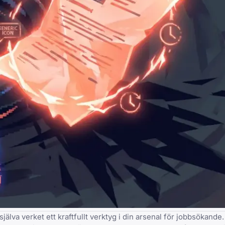
själva verket ett kraftfullt verktyg i din arsenal för jobbsökande.