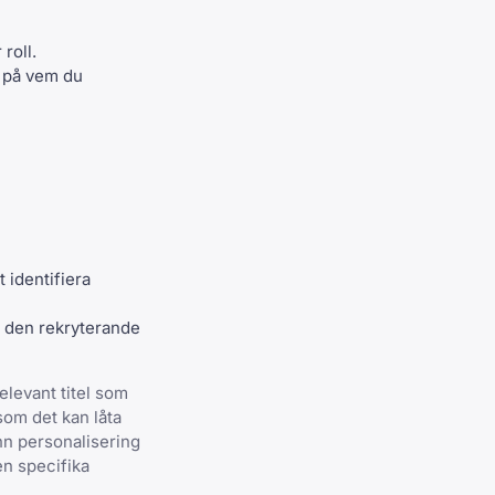
 roll.
da på vem du
t identifiera
på den rekryterande
elevant titel som
som det kan låta
ann personalisering
en specifika