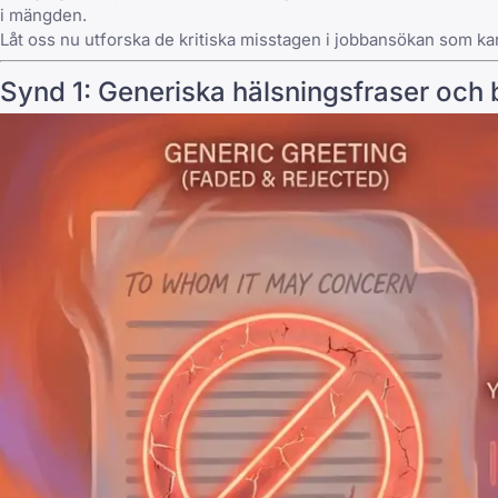
i mängden.
Låt oss nu utforska de kritiska misstagen i jobbansökan som kan
Synd 1: Generiska hälsningsfraser och b