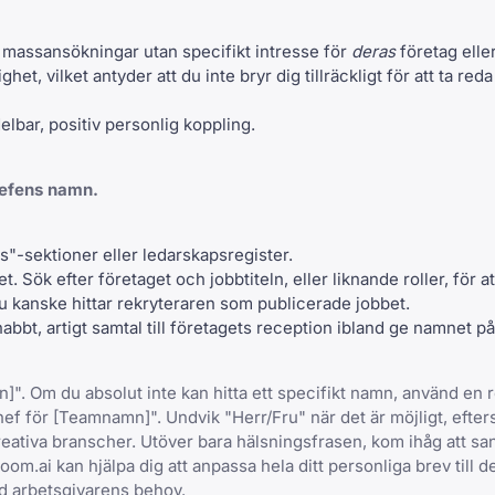
t massansökningar utan specifikt intresse för
deras
företag eller
ghet, vilket antyder att du inte bryr dig tillräckligt för att ta re
lbar, positiv personlig koppling.
chefens namn.
s"-sektioner eller ledarskapsregister.
. Sök efter företaget och jobbtiteln, eller liknande roller, för at
u kanske hittar rekryteraren som publicerade jobbet.
abbt, artigt samtal till företagets reception ibland ge namnet 
]". Om du absolut inte kan hitta ett specifikt namn, använd en r
ef för [Teamnamn]". Undvik "Herr/Fru" när det är möjligt, efter
 kreativa branscher. Utöver bara hälsningsfrasen, kom ihåg att s
oom.ai
kan hjälpa dig att anpassa hela ditt personliga brev till d
ed arbetsgivarens behov.