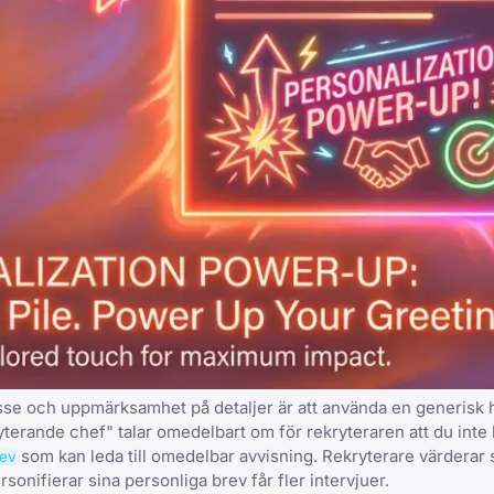
resse och uppmärksamhet på detaljer är att använda en
generisk 
yterande chef" talar omedelbart om för rekryteraren att du inte ha
som kan leda till omedelbar avvisning. Rekryterare värderar
rev
nifierar sina personliga brev får fler intervjuer.