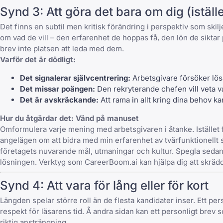
Synd 3: Att göra det bara om dig (iställ
Det finns en subtil men kritisk förändring i perspektiv som ski
om vad de vill – den erfarenhet de hoppas få, den lön de siktar 
brev inte platsen att leda med dem.
Varför det är dödligt:
Det signalerar självcentrering:
Arbetsgivare försöker lö
Det missar poängen:
Den rekryterande chefen vill veta v
Det är avskräckande:
Att rama in allt kring dina behov k
Hur du åtgärdar det: Vänd på manuset
Omformulera varje mening med arbetsgivaren i åtanke. Istället f
angelägen om att bidra med min erfarenhet av tvärfunktionellt s
företagets nuvarande mål, utmaningar och kultur. Spegla sedan de
lösningen. Verktyg som
CareerBoom.ai
kan hjälpa dig att skrädd
Synd 4: Att vara för lång eller för kort
Längden spelar större roll än de flesta kandidater inser. Ett pe
respekt för läsarens tid. Å andra sidan kan ett personligt brev
riktig ansträngning.