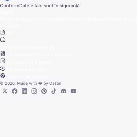
Conform
Datele tale sunt în siguranță
Pagini
Prezentare generală
Prețuri
Blog
Confidențialitate
Termeni de util
Produse
CV
Căutare locuri de muncă
Urmăritor de locuri de muncă
Scrisoare de intenție
Aplicare automată
Extensie de browser
© 2026, Made with
❤️
by
Castel