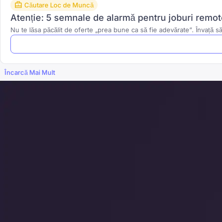
Căutare Loc de Muncă
Atenție: 5 semnale de alarmă pentru joburi remote
Nu te lăsa păcălit de oferte „prea bune ca să fie adevărate”. Învață să i
Încarcă Mai Mult