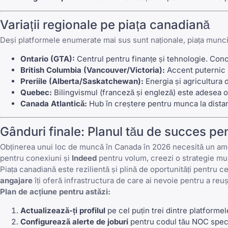
Variații regionale pe piața canadiană
Deși platformele enumerate mai sus sunt naționale, piața muncii d
Ontario (GTA):
Centrul pentru finanțe și tehnologie. Conc
British Columbia (Vancouver/Victoria):
Accent puternic p
Preriile (Alberta/Saskatchewan):
Energia și agricultura 
Quebec:
Bilingvismul (franceză și engleză) este adesea o
Canada Atlantică:
Hub în creștere pentru munca la dista
Gânduri finale: Planul tău de succes p
Obținerea unui loc de muncă în Canada în 2026 necesită un am
pentru conexiuni și
Indeed
pentru volum, creezi o strategie mul
Piața canadiană este rezilientă și plină de oportunități pentru c
angajare
îți oferă infrastructura de care ai nevoie pentru a reuș
Plan de acțiune pentru astăzi:
Actualizează-ți profilul
pe cel puțin trei dintre platform
Configurează alerte de joburi
pentru codul tău NOC specifi