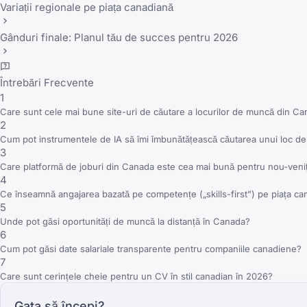
Variații regionale pe piața canadiană
Gânduri finale: Planul tău de succes pentru 2026
Întrebări Frecvente
1
Care sunt cele mai bune site-uri de căutare a locurilor de muncă din C
2
Cum pot instrumentele de IA să îmi îmbunătățească căutarea unui loc 
3
Care platformă de joburi din Canada este cea mai bună pentru nou-veniți
4
Ce înseamnă angajarea bazată pe competențe („skills-first”) pe piața c
5
Unde pot găsi oportunități de muncă la distanță în Canada?
6
Cum pot găsi date salariale transparente pentru companiile canadiene?
7
Care sunt cerințele cheie pentru un CV în stil canadian în 2026?
Gata să începi?