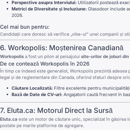
Perspective asupra Interviului:
Utilizatorii postează exac
Metrici de Diversitate și Incluziune:
Glassdoor
include ac
2026.
Cel mai bun pentru:
Candidații care doresc să verifice „vibe-ul” unei companii și st
6.
Workopolis
: Moștenirea Canadiană
Workopolis
a fost un pilon al peisajului
site-urilor de joburi di
De ce contează Workopolis în 2026
În timp ce
Indeed
este generalist,
Workopolis
prezintă adesea p
legal și de reglementare din Canada, oferind sfaturi despre oric
Căutare Localizată:
Filtre excelente pentru municipalități
Bază de Date de CV-uri:
Angajatorii caută frecvent în ba
7.
Eluta.ca
: Motorul Direct la Sursă
Eluta.ca
este un motor de căutare unic, specializat în găsirea l
postate pe marile platforme de agregare.