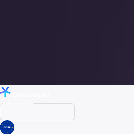
CareerBoom
Country (USD)
GDPR