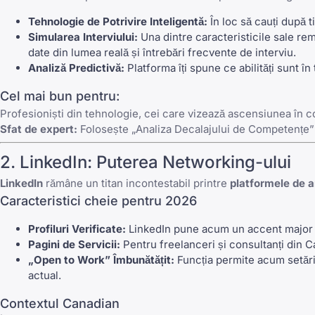
Tehnologie de Potrivire Inteligentă:
În loc să cauți după ti
Simularea Interviului:
Una dintre caracteristicile sale re
date din lumea reală și
întrebări frecvente de interviu
.
Analiză Predictivă:
Platforma îți spune ce abilități sunt în
Cel mai bun pentru:
Profesioniști din tehnologie, cei care vizează ascensiunea în c
Sfat de expert:
Folosește „Analiza Decalajului de Competențe
2.
LinkedIn
: Puterea Networking-ului
LinkedIn
rămâne un titan incontestabil printre
platformele de 
Caracteristici cheie pentru 2026
Profiluri Verificate:
LinkedIn
pune acum un accent major pe 
Pagini de Servicii:
Pentru freelanceri și consultanți din C
„Open to Work” Îmbunătățit:
Funcția permite acum setări d
actual.
Contextul Canadian