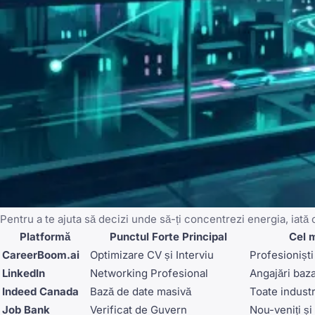
Pentru a te ajuta să decizi unde să-ți concentrezi energia, iat
Platformă
Punctul Forte Principal
Cel 
CareerBoom.ai
Optimizare CV și Interviu
Profesionișt
LinkedIn
Networking Profesional
Angajări baza
Indeed Canada
Bază de date masivă
Toate industr
Job Bank
Verificat de Guvern
Nou-veniți ș