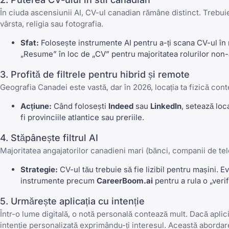
În ciuda ascensiunii AI, CV-ul canadian rămâne distinct. Trebui
vârsta, religia sau fotografia.
Sfat:
Folosește instrumente AI pentru a-ți scana CV-ul în 
„Resume” în loc de „CV” pentru majoritatea rolurilor non
3. Profită de filtrele pentru hibrid și remote
Geografia Canadei este vastă, dar în 2026, locația ta fizică cont
Acțiune:
Când folosești
Indeed
sau
LinkedIn
, setează loc
fi provinciile atlantice sau preriile.
4. Stăpânește filtrul AI
Majoritatea angajatorilor canadieni mari (bănci, companii de tele
Strategie:
CV-ul tău trebuie să fie lizibil pentru mașini. 
instrumente precum
CareerBoom.ai
pentru a rula o „verif
5. Urmărește aplicația cu intenție
Într-o lume digitală, o notă personală contează mult. Dacă aplic
intenție personalizată exprimându-ți interesul. Această abordar