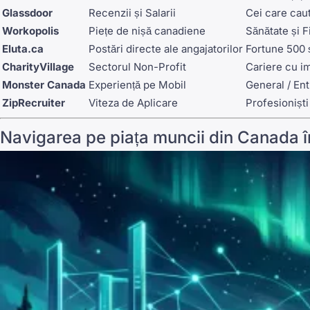
Glassdoor
Recenzii și Salarii
Cei care cau
Workopolis
Piețe de nișă canadiene
Sănătate și F
Eluta.ca
Postări directe ale angajatorilor
Fortune 500 
CharityVillage
Sectorul Non-Profit
Cariere cu i
Monster Canada
Experiență pe Mobil
General / Ent
ZipRecruiter
Viteza de Aplicare
Profesioniști
Navigarea pe piața muncii din Canada în