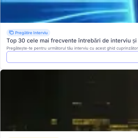
Pregătire Interviu
Top 30 cele mai frecvente întrebări de interviu ș
Pregătește-te pentru următorul tău interviu cu acest ghid cuprinzător