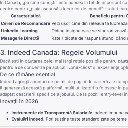
În Canada, „pe cine cunoști” este adesea la fel de important ca 
centre pentru „piața ascunsă a locurilor de muncă”—roluri care 
Caracteristică
Beneficiu pentru 
Cereri de Recomandare
Vezi ușor cine din rețeaua ta lucrează
LinkedIn Learning
Obține insigne care se sincronizează a
Mesagerie Directă
Rate ridicate de răspuns atunci când ur
3.
Indeed Canada
: Regele Volumului
Dacă ești în căutarea celei mai largi rețele posibile pentru
căut
pentru a se concentra pe aplicații „one-click” și experiențe opt
De ce rămâne esențial
Indeed
agregă anunțuri de pe mii de pagini de carieră ale compa
îl generează această platformă, mulți utilizatori o folosesc în p
adaptat descrierii specifice a jobului. De la poziții entry-level î
Inovații în 2026
Instrumente de Transparență Salarială:
Indeed
impune acu
Evaluări Indeed:
Poți susține teste standardizate pe teme 