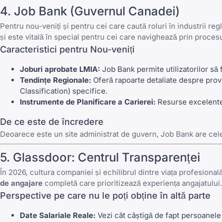
4.
Job Bank (Guvernul Canadei)
Pentru nou-veniți și pentru cei care caută roluri în industrii re
și este vitală în special pentru cei care navighează prin proces
Caracteristici pentru Nou-veniți
Joburi aprobate LMIA:
Job Bank
permite utilizatorilor s
Tendințe Regionale:
Oferă
rapoarte detaliate despre prov
Classification) specifice.
Instrumente de Planificare a Carierei:
Resurse excelente 
De ce este de încredere
Deoarece este un site administrat de guvern,
Job Bank
are cele
5.
Glassdoor
: Centrul Transparenței
În 2026, cultura companiei și echilibrul dintre viața profesională
de angajare
completă care prioritizează experiența angajatului.
Perspective pe care nu le poți obține în altă parte
Date Salariale Reale:
Vezi cât câștigă de fapt persoanele d