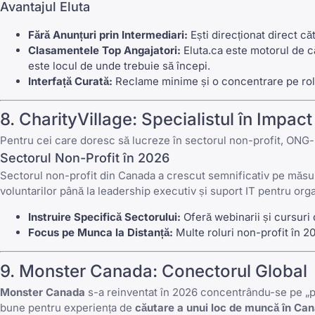
Avantajul Eluta
Fără Anunțuri prin Intermediari:
Ești direcționat direct că
Clasamentele Top Angajatori:
Eluta.ca
este motorul de că
este locul de unde trebuie să începi.
Interfață Curată:
Reclame minime și o concentrare pe rolur
8.
CharityVillage
: Specialistul în Impact
Pentru cei care doresc să lucreze în sectorul non-profit, ONG-
Sectorul Non-Profit în 2026
Sectorul non-profit din Canada a crescut semnificativ pe măsur
voluntarilor până la leadership executiv și suport IT pentru organ
Instruire Specifică Sectorului:
Oferă webinarii și cursur
Focus pe Munca la Distanță:
Multe roluri non-profit în 
9.
Monster Canada
: Conectorul Global
Monster Canada
s-a reinventat în 2026 concentrându-se pe „pot
bune pentru experiența de
căutare a unui loc de muncă în Ca