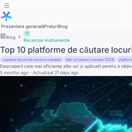
Prezentare generală
Prețuri
Blog
Blog
Recenzie Instrumente
Top 10 platforme de căutare locu
cautare locuri de munca canada
site-uri joburi canada 2026
platfo
Descoperă cele mai eficiente site-uri și aplicații pentru a obți
5 months ago - Actualizat 21 days ago