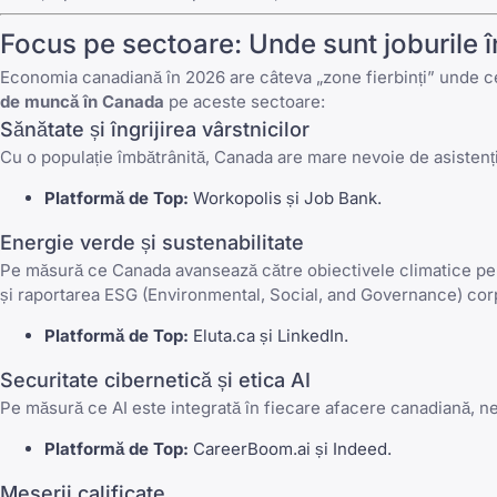
Focus pe sectoare: Unde sunt joburile 
Economia canadiană în 2026 are câteva „zone fierbinți” unde cer
de muncă în Canada
pe aceste sectoare:
Sănătate și îngrijirea vârstnicilor
Cu o populație îmbătrânită, Canada are mare nevoie de asistenți m
Platformă de Top:
Workopolis
și
Job Bank
.
Energie verde și sustenabilitate
Pe măsură ce Canada avansează către obiectivele climatice pent
și raportarea ESG (Environmental, Social, and Governance) cor
Platformă de Top:
Eluta.ca
și
LinkedIn
.
Securitate cibernetică și etica AI
Pe măsură ce AI este integrată în fiecare afacere canadiană, ne
Platformă de Top:
CareerBoom.ai
și
Indeed
.
Meserii calificate