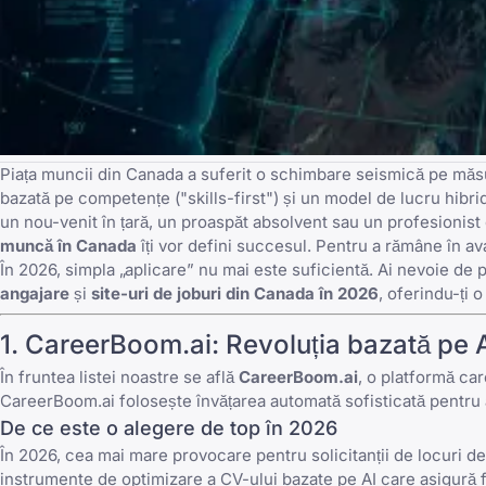
Piața muncii din Canada a suferit o schimbare seismică pe măsur
bazată pe competențe ("skills-first") și un model de lucru hibri
un nou-venit în țară, un proaspăt absolvent sau un profesionis
muncă în Canada
îți vor defini succesul. Pentru a rămâne în ava
În 2026, simpla „aplicare” nu mai este suficientă. Ai nevoie de
angajare
și
site-uri de joburi din Canada în 2026
, oferindu-ți 
1.
CareerBoom.ai
: Revoluția bazată pe 
În fruntea listei noastre se află
CareerBoom.ai
, o platformă ca
CareerBoom.ai
folosește învățarea automată sofisticată pentru a 
De ce este o alegere de top în 2026
În 2026, cea mai mare provocare pentru solicitanții de locuri 
instrumente de optimizare a CV-ului bazate pe AI care asigură fa