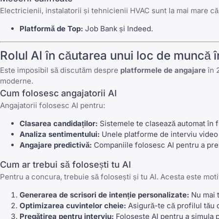
Electricienii, instalatorii și tehnicienii HVAC sunt la mai mare 
Platformă de Top:
Job Bank
și
Indeed
.
Rolul AI în căutarea unui loc de muncă 
Este imposibil să discutăm despre
platformele de angajare
în 
moderne.
Cum folosesc angajatorii AI
Angajatorii folosesc AI pentru:
Clasarea candidaților:
Sistemele te clasează automat în fu
Analiza sentimentului:
Unele platforme de interviu video î
Angajare predictivă:
Companiile folosesc AI pentru a pre
Cum ar trebui să folosești tu AI
Pentru a concura, trebuie să folosești și tu AI. Acesta este mot
Generarea de scrisori de intenție personalizate:
Nu mai t
Optimizarea cuvintelor cheie:
Asigură-te că profilul tău
Pregătirea pentru interviu:
Folosește AI pentru a simula pr