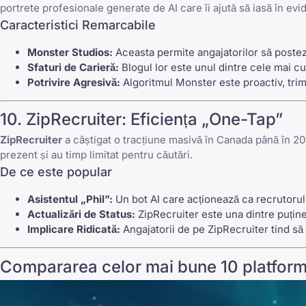
portrete profesionale generate de AI care îi ajută să iasă în evid
Caracteristici Remarcabile
Monster Studios:
Aceasta permite angajatorilor să posteze
Sfaturi de Carieră:
Blogul lor este unul dintre cele mai c
Potrivire Agresivă:
Algoritmul
Monster
este proactiv, trim
10.
ZipRecruiter
: Eficiența „One-Tap”
ZipRecruiter
a câștigat o tracțiune masivă în Canada până în 2026
prezent și au timp limitat pentru căutări.
De ce este popular
Asistentul „Phil”:
Un bot AI care acționează ca recrutorul 
Actualizări de Status:
ZipRecruiter
este una dintre puține
Implicare Ridicată:
Angajatorii de pe
ZipRecruiter
tind să 
Compararea celor mai bune 10 platform