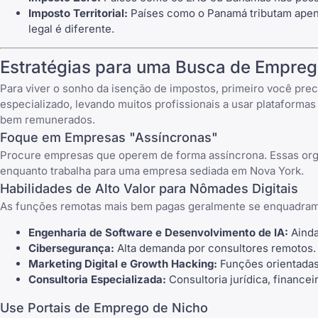
Imposto Territorial:
Países como o Panamá tributam apenas
legal é diferente.
Estratégias para uma Busca de Empre
Para viver o sonho da isenção de impostos, primeiro você pre
especializado, levando muitos profissionais a usar plataform
bem remunerados.
Foque em Empresas "Assíncronas"
Procure empresas que operem de forma assíncrona. Essas orga
enquanto trabalha para uma empresa sediada em Nova York.
Habilidades de Alto Valor para Nômades Digitais
As funções remotas mais bem pagas geralmente se enquadram 
Engenharia de Software e Desenvolvimento de IA
:
Ainda
Cibersegurança:
Alta demanda por consultores remotos.
Marketing Digital e Growth Hacking:
Funções orientadas
Consultoria Especializada:
Consultoria jurídica, finance
Use Portais de Emprego de Nicho