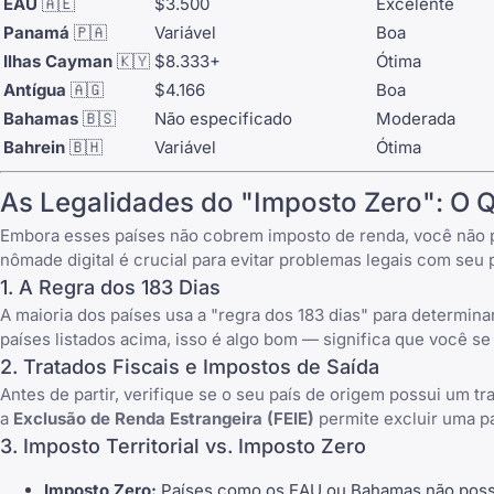
EAU
🇦🇪
$3.500
Excelente
Panamá
🇵🇦
Variável
Boa
Ilhas Cayman
🇰🇾
$8.333+
Ótima
Antígua
🇦🇬
$4.166
Boa
Bahamas
🇧🇸
Não especificado
Moderada
Bahrein
🇧🇭
Variável
Ótima
As Legalidades do "Imposto Zero": O 
Embora esses países não cobrem imposto de renda, você não 
nômade digital é crucial para evitar problemas legais com seu
1. A Regra dos 183 Dias
A maioria dos países usa a "regra dos 183 dias" para determina
países listados acima, isso é algo bom — significa que você se
2. Tratados Fiscais e Impostos de Saída
Antes de partir, verifique se o seu país de origem possui um t
a
Exclusão de Renda Estrangeira (FEIE)
permite excluir uma pa
3. Imposto Territorial vs. Imposto Zero
Imposto Zero:
Países como os EAU ou Bahamas não possu