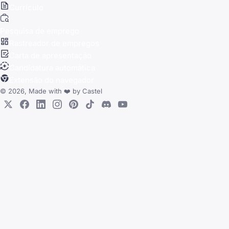
Currículo
Pesquisa de emprego
Rastreador de empregos
Carta de apresentação
Candidatura automática
Extensão do navegador
© 2026, Made with
❤️
by
Castel