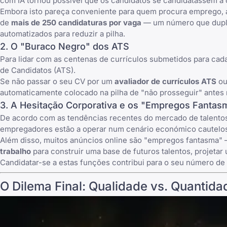
com IA
tornou possível que os candidatos se candidatassem a 
Embora isto pareça conveniente para quem procura emprego, ac
de
mais de 250 candidaturas por vaga
— um número que duplic
automatizados para reduzir a pilha.
2. O "Buraco Negro" dos ATS
Para lidar com as centenas de currículos submetidos para c
de Candidatos (ATS).
Se não passar o seu CV por um
avaliador de currículos ATS
o
automaticamente colocado na pilha de "não prosseguir" ante
3. A Hesitação Corporativa e os "Empregos Fantas
De acordo com as tendências recentes do mercado de talentos
empregadores estão a operar num cenário económico cauteloso.
Além disso, muitos anúncios online são "empregos fantasma"
trabalho
para construir uma base de futuros talentos, projet
Candidatar-se a estas funções contribui para o seu número de 
O Dilema Final: Qualidade vs. Quantida