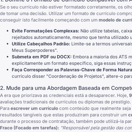
Se o seu currículo não estiver formatado corretamente, os ol
de tomar uma decisão. Utilizar um
formato de currículo
compro
conseguir isto facilmente começando com um
modelo de curr
Evite Formatações Complexas:
Não utilize tabelas, caix
rejeitados automaticamente, mesmo que tenha utilizado
Utilize Cabeçalhos Padrão:
Limite-se a termos universai
Meus Superpoderes".
Submeta em PDF ou DOCX:
Embora a maioria dos ATS m
explicitamente um formato específico, siga essas instruç
Faça Corresponder as Palavras-Chave de Forma Natura
currículo disser "Coordenação de Projetos", altere-o pa
2. Mude para uma Abordagem Baseada em Compet
A era que priorizava as credenciais está a desaparecer. Hoje,
9
avaliações tradicionais de currículos ou diplomas de prestígio.
Para
escrever um currículo
com conteúdo que realmente seja n
resultados tangíveis que estas produziram para construir um
c
durante o processo de contratação, também pode utilizá-la par
Fraco (Focado em tarefas):
"Responsável pela gestão das cont