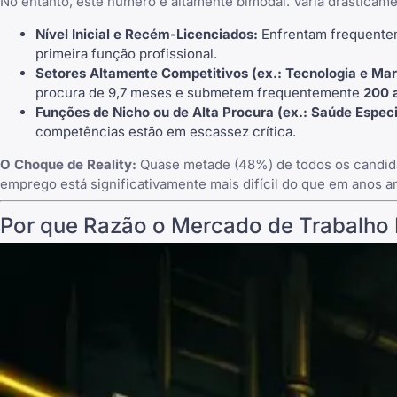
No entanto, este número é altamente bimodal. Varia drasticame
Nível Inicial e Recém-Licenciados:
Enfrentam frequentem
primeira função profissional.
Setores Altamente Competitivos (ex.: Tecnologia e Mar
procura de 9,7 meses e submetem frequentemente
200 
Funções de Nicho ou de Alta Procura (ex.: Saúde Especi
competências estão em escassez crítica.
O Choque de Reality:
Quase metade (48%) de todos os candida
emprego está significativamente mais difícil do que em anos an
Por que Razão o Mercado de Trabalho 