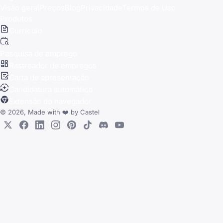
Visão geral
Preços
Blog
Privacidade
Termos de Uso
Produtos
Currículo
Pesquisa de emprego
Rastreador de empregos
Carta de apresentação
Candidatura automática
Extensão do navegador
© 2026, Made with
❤️
by
Castel