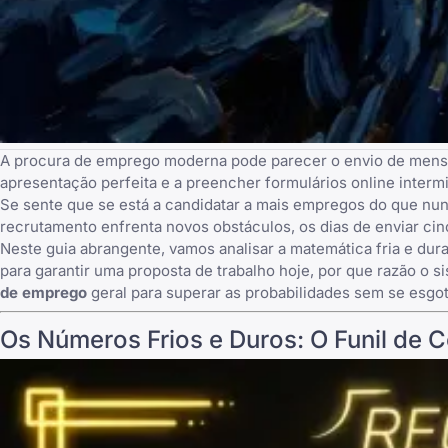
A procura de emprego moderna pode parecer o envio de mensag
apresentação
perfeita e a preencher formulários online inter
Se sente que se está a candidatar a mais empregos do que nu
recrutamento enfrenta novos obstáculos
, os dias de enviar ci
Neste guia abrangente, vamos analisar a matemática fria e du
para garantir uma proposta de trabalho hoje, por que razão o 
de emprego
geral para superar as probabilidades sem se esgot
Os Números Frios e Duros: O Funil de 