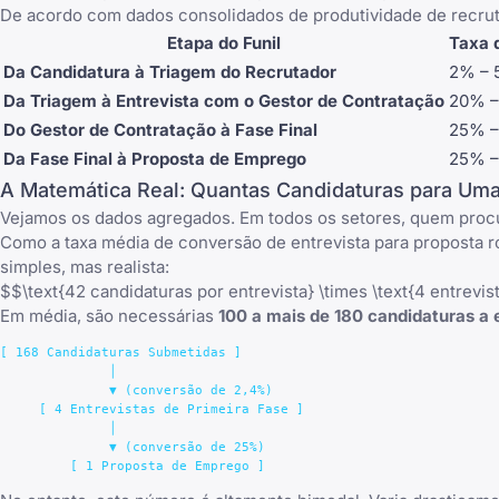
De acordo com dados consolidados de produtividade de recruta
Etapa do Funil
Taxa 
Da Candidatura à Triagem do Recrutador
2% –
Da Triagem à Entrevista com o Gestor de Contratação
20% 
Do Gestor de Contratação à Fase Final
25% 
Da Fase Final à Proposta de Emprego
25% 
A Matemática Real: Quantas Candidaturas para Um
Vejamos os dados agregados. Em todos os setores, quem proc
Como a taxa média de conversão de entrevista para proposta ro
simples, mas realista:
$$\text{42 candidaturas por entrevista} \times \text{4 entrevi
Em média, são necessárias
100 a mais de 180 candidaturas a
[ 168 Candidaturas Submetidas ]

              │

              ▼ (conversão de 2,4%)

     [ 4 Entrevistas de Primeira Fase ]

              │

              ▼ (conversão de 25%)
