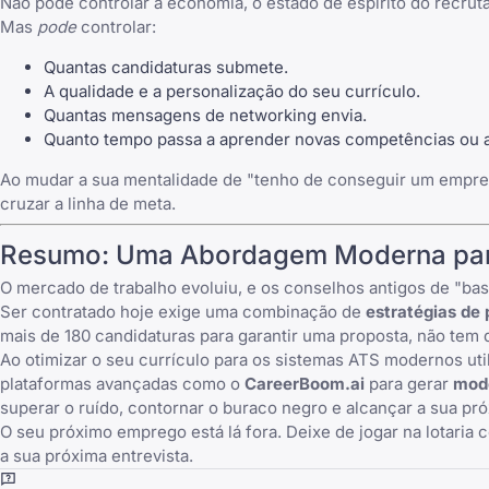
Não pode controlar a economia, o estado de espírito do recru
Mas
pode
controlar:
Quantas candidaturas submete.
A qualidade e a personalização do seu currículo.
Quantas mensagens de networking envia.
Quanto tempo passa a aprender novas competências ou a
Ao mudar a sua mentalidade de "tenho de conseguir um emprego 
cruzar a linha de meta.
Resumo: Uma Abordagem Moderna pa
O mercado de trabalho evoluiu, e os conselhos antigos de "ba
Ser contratado hoje exige uma combinação de
estratégias de
mais de 180 candidaturas para garantir uma proposta, não te
Ao otimizar o seu currículo para os sistemas ATS modernos ut
plataformas avançadas como o
CareerBoom.ai
para gerar
mode
superar o ruído, contornar o buraco negro e alcançar a sua p
O seu próximo emprego está lá fora. Deixe de jogar na lotaria
a sua próxima entrevista.