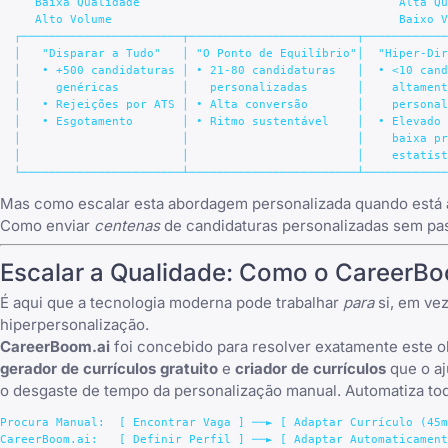
     Baixa Qualidade                                     Alta Qu
     Alto Volume                                         Baixo V
  ┌───────────────────────┬────────────────────────┬────────────
  │   "Disparar a Tudo"   │ "O Ponto de Equilíbrio"│  "Hiper-Dir
  │   • +500 candidaturas │ • 21-80 candidaturas   │  • <10 cand
  │     genéricas         │   personalizadas       │    altament
  │   • Rejeições por ATS │ • Alta conversão       │    personal
  │   • Esgotamento       │ • Ritmo sustentável    │  • Elevado 
  │                       │                        │    baixa pr
  │                       │                        │    estatíst
Mas como escalar esta abordagem personalizada quando está 
Como enviar
centenas
de candidaturas personalizadas sem pass
Escalar a Qualidade: Como o CareerBo
É aqui que a tecnologia moderna pode trabalhar
para
si, em vez
hiperpersonalização.
CareerBoom.ai
foi concebido para resolver exatamente este 
gerador de currículos gratuito
e
criador de currículos
que o a
o desgaste de tempo da personalização manual. Automatiza tod
Procura Manual:  [ Encontrar Vaga ] ──► [ Adaptar Currículo (45m