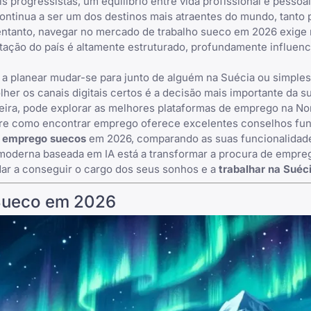
s progressistas, um equilíbrio entre vida profissional e pessoa
ontinua a ser um dos destinos mais atraentes do mundo, tanto 
o entanto, navegar no mercado de trabalho sueco em 2026 exige
tação do país é altamente estruturado, profundamente influenc
 a planear
mudar-se para junto de alguém na Suécia
ou simple
lher os canais digitais certos é a decisão mais importante da s
eira, pode explorar as
melhores plataformas de emprego na No
bre como encontrar emprego
oferece excelentes conselhos fu
e emprego suecos
em 2026, comparando as suas funcionalidade
oderna baseada em IA está a transformar a procura de empre
dar a conseguir o cargo dos seus sonhos e a
trabalhar na Suéc
Sueco em 2026