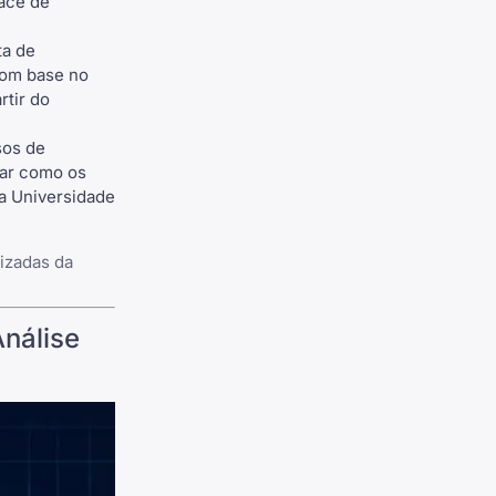
face de
ta de
com base no
rtir do
sos de
orar como os
da Universidade
izadas da
nálise