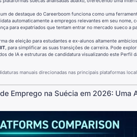
s plataformas suecas analisadas abaixo, oferecendo uma inter
mium de destaque do Careerboom funciona como uma
ferramen
idata automaticamente a empregos relevantes em seu nome, 
ança para expatriados que tentam entrar no mercado sueco a pa
rma de eleição para estudantes e ex-alunos altamente ambicio
MIT
, para simplificar as suas transições de carreira. Pode expl
dos de IA e estruturas de candidatura visualizando este Perfil 
aturas manuais direcionadas nas principais plataformas local
a de Emprego na Suécia em 2026: Uma A