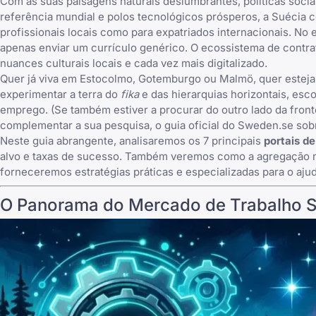
Com as suas paisagens naturais deslumbrantes, políticas sociai
referência mundial e polos tecnológicos prósperos, a Suécia c
profissionais locais como para expatriados internacionais. N
apenas enviar um currículo genérico. O ecossistema de contra
nuances culturais locais e cada vez mais digitalizado.
Quer já viva em Estocolmo, Gotemburgo ou Malmö, quer esteja
experimentar a terra do
fika
e das hierarquias horizontais, esco
emprego. (Se também estiver a procurar do outro lado da front
complementar a sua pesquisa, o
guia oficial do Sweden.se so
Neste guia abrangente, analisaremos os 7 principais
portais d
alvo e taxas de sucesso. Também veremos como a agregação m
forneceremos estratégias práticas e especializadas para o aju
O Panorama do Mercado de Trabalho 