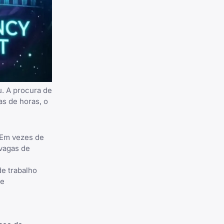
u. A procura de
s de horas, o
 Em vezes de
 vagas de
e trabalho
de