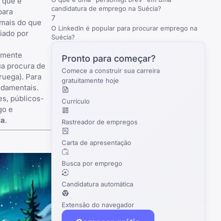
l que é
candidatura de emprego na Suécia?
para
7
 mais do que
O LinkedIn é popular para procurar emprego na
iado por
Suécia?
smente
Pronto para começar?
ua procura de
Comece a construir sua carreira
ruega
). Para
gratuitamente hoje
ndamentais.
s, públicos-
Currículo
go e
ia
.
Rastreador de empregos
Carta de apresentação
Busca por emprego
Candidatura automática
Extensão do navegador