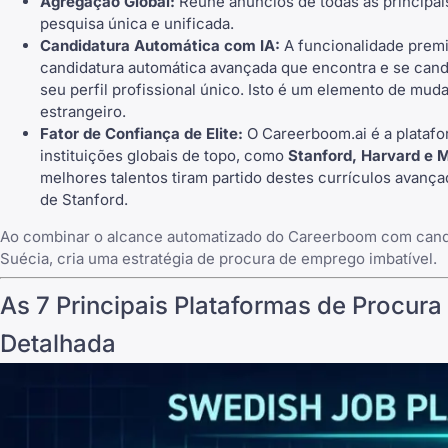
Agregação Global:
Reúne anúncios de todas as principai
pesquisa única e unificada.
Candidatura Automática com IA:
A funcionalidade pre
candidatura automática
avançada que encontra e se cand
seu perfil profissional único. Isto é um elemento de mud
estrangeiro.
Fator de Confiança de Elite:
O Careerboom.ai é a platafo
instituições globais de topo, como
Stanford, Harvard e 
melhores talentos tiram partido destes currículos avança
de Stanford.
Ao combinar o alcance automatizado do Careerboom com candid
Suécia, cria uma estratégia de procura de emprego imbatível.
As 7 Principais Plataformas de Procur
Detalhada