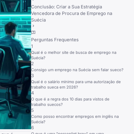
Conclusão: Criar a Sua Estratégia
Vencedora de Procura de Emprego na
Suécia
Perguntas Frequentes
1
Qual é o melhor site de busca de emprego na
Suécia?
2
Consigo um emprego na Suécia sem falar sueco?
3
Qual é o salário mínimo para uma autorização de
trabalho sueca em 2026?
4
O que é a regra dos 10 dias para vistos de
trabalho suecos?
5
Como posso encontrar empregos em inglês na
Suécia?
6
O que é uma "personligt brev" em uma