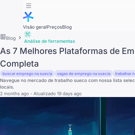
Visão geral
Preços
Blog
Blog
Análise de ferramentas
As 7 Melhores Plataformas de Em
Completa
buscar emprego na suecia
vagas de emprego na suecia
trabalhar 
Navegue no mercado de trabalho sueco com nossa lista seleci
locais.
2 months ago - Atualizado 19 days ago