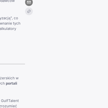
acodawców
yzacją”, co
ównanie tych
kalkulatory
dżerskich w
zych
portali
 GulfTalent
 zrozumieć