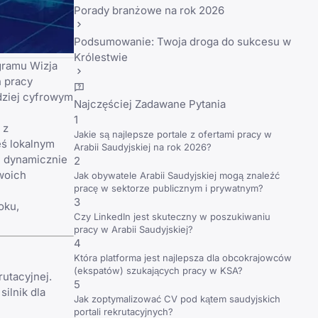
Porady branżowe na rok 2026
Podsumowanie: Twoja droga do sukcesu w
Królestwie
gramu Wizja
h pracy
dziej cyfrowym
Najczęściej Zadawane Pytania
1
 z
Jakie są najlepsze portale z ofertami pracy w
eś lokalnym
Arabii Saudyjskiej na rok 2026?
m dynamicznie
2
woich
Jak obywatele Arabii Saudyjskiej mogą znaleźć
pracę w sektorze publicznym i prywatnym?
3
oku,
Czy LinkedIn jest skuteczny w poszukiwaniu
pracy w Arabii Saudyjskiej?
4
Która platforma jest najlepsza dla obcokrajowców
(ekspatów) szukających pracy w KSA?
utacyjnej.
5
ilnik dla
Jak zoptymalizować CV pod kątem saudyjskich
portali rekrutacyjnych?