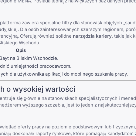
 w regionie MENA. Posiada jedną z największych baz danych pr
latforma zawiera specjalne filtry dla stanowisk objętych „saud
Saudyjskiej. Dla osób zainteresowanych szerszym regionem, por
ncyjną. Oferują również solidne
narzędzia kariery
, takie jak 
Bliskiego Wschodu.
Opis
ayt na Bliskim Wschodzie.
odnić umiejętności pracodawcom.
znych dla użytkownika aplikacji do mobilnego szukania pracy.
h o wysokiej wartości
centruje się głównie na stanowiskach specjalistycznych i mene
menedżerem wyższego szczebla, jest to jeden z najskuteczniejs
wietlać oferty pracy na poziomie podstawowym lub fizycznym,
ewniają doskonałe raporty rynkowe, które pomagają kandydatom