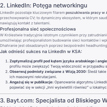
2. LinkedIn: Potęga networkingu
LinkedIn pozostaje kluczowym filarem
poszukiwania pracy w A
przechowywania CV; to dynamiczny ekosystem, w którym saudy
nawiązują kontakt z talentami.
Profesjonalna sieć społecznościowa
W Królestwie tradycyjnie istotnym czynnikiem przy zatrudniani
umożliwiając profesjonalistom budowanie sieci kontaktów i wp
Dhahranie jest obsadzanych poprzez bezpośredni headhunting na
Jak odnieść sukces na LinkedIn w KSA:
Zoptymalizuj profil pod kątem języka arabskiego i angie
profilu może zwiększyć Twoją widoczność w przypadku 
Obserwuj podmioty związane z Wizją 2030:
Śledź takie
ich masowymi rekrutacjami.
Angażuj się w publikacje:
Opanowanie algorytmu LinkedI
pojawiać się w sekcji „Inni wyświetlili również” u lokalny
3. Bayt.com: Specjalista od Bliskiego