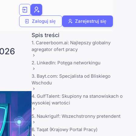
Zaloguj się
Zarejestruj się
Spis treści
1. Careerboom.ai: Najlepszy globalny
2026
agregator ofert pracy
2. LinkedIn: Potęga networkingu
3. Bayt.com: Specjalista od Bliskiego
Wschodu
4. GulfTalent: Skupiony na stanowiskach o
wysokiej wartości
5. Naukrigulf: Wszechstronny pretendent
6. Taqat (Krajowy Portal Pracy)