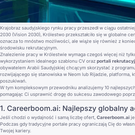
Krajobraz saudyjskiego rynku pracy przeszedł w ciągu ostatni
2030 (Vision 2030), Królestwo przekształciło się w globalne ce
oznacza to mnóstwo możliwości, ale wiąże się również z koni
środowisku rekrutacyjnym.
Znalezienie pracy w Królestwie wymaga czegoś więcej niż tyl
wykorzystaniem
idealnego szablonu CV
oraz
portali rekrutac
obywatelem Arabii Saudyjskiej chcącym skorzystać z programu 
rozwijającego się stanowiska w Neom lub Rijadzie, platforma,
poszukiwań.
W tym kompleksowym przewodniku analizujemy 10 najlepszych p
pomagając Ci usprawnić drogę do sukcesu zawodowego popr
1. Careerboom.ai: Najlepszy globalny a
Jeśli chodzi o wydajność i samą liczbę ofert,
Careerboom.ai
je
Podczas gdy tradycyjne portale pracy ograniczają Cię do własnej
Twojej kariery.