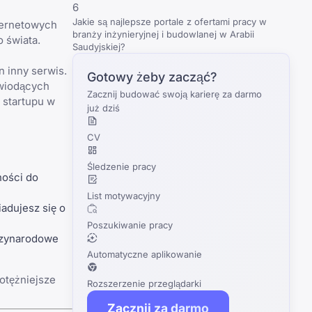
6
Jakie są najlepsze portale z ofertami pracy w
ternetowych
branży inżynieryjnej i budowlanej w Arabii
 świata.
Saudyjskiej?
 inny serwis.
Gotowy żeby zacząć?
 wiodących
Zacznij budować swoją karierę za darmo
d startupu w
już dziś
CV
Śledzenie pracy
ności do
List motywacyjny
adujesz się o
Poszukiwanie pracy
dzynarodowe
Automatyczne aplikowanie
otężniejsze
Rozszerzenie przeglądarki
Zacznij za darmo