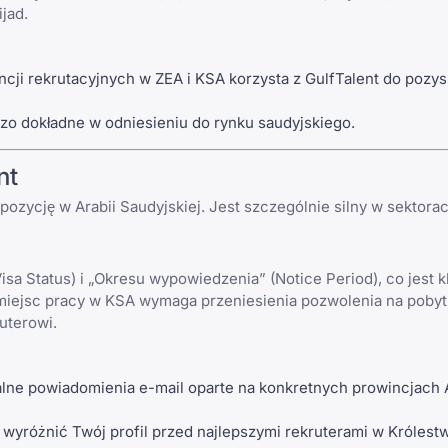
jad.
ji rekrutacyjnych w ZEA i KSA korzysta z GulfTalent do pozys
zo dokładne w odniesieniu do rynku saudyjskiego.
nt
zycję w Arabii Saudyjskiej. Jest szczególnie silny w sektorac
isa Status) i „Okresu wypowiedzenia” (Notice Period), co jest
miejsc pracy w KSA wymaga przeniesienia pozwolenia na pobyt (
uterowi.
ne powiadomienia e-mail oparte na konkretnych prowincjach A
wyróżnić Twój profil przed najlepszymi rekruterami w Królestw