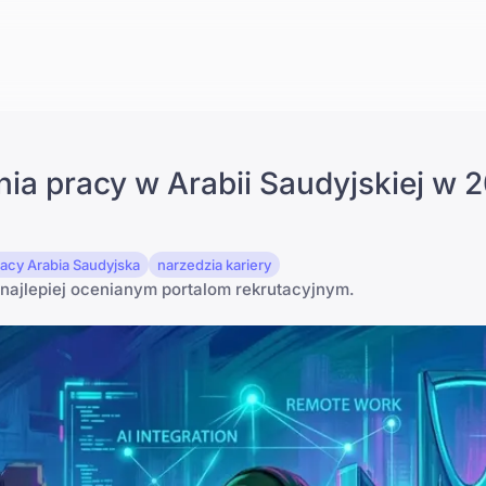
nia pracy w Arabii Saudyjskiej w 
acy Arabia Saudyjska
narzedzia kariery
m najlepiej ocenianym portalom rekrutacyjnym.