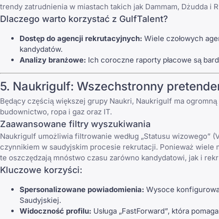
trendy zatrudnienia w miastach takich jak Dammam, Dżudda i Ri
Dlaczego warto korzystać z GulfTalent?
Dostęp do agencji rekrutacyjnych:
Wiele czołowych agenc
kandydatów.
Analizy branżowe:
Ich coroczne raporty płacowe są bard
5.
Naukrigulf
: Wszechstronny pretende
Będący częścią większej grupy Naukri,
Naukrigulf
ma ogromną po
budownictwo, ropa i gaz oraz IT.
Zaawansowane filtry wyszukiwania
Naukrigulf umożliwia filtrowanie według „Statusu wizowego” (V
czynnikiem w saudyjskim procesie rekrutacji. Ponieważ wiele 
te oszczędzają mnóstwo czasu zarówno kandydatowi, jak i rekr
Kluczowe korzyści:
Spersonalizowane powiadomienia:
Wysoce konfigurowal
Saudyjskiej.
Widoczność profilu:
Usługa „FastForward”, która pomaga 