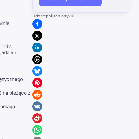
Udostępnij ten artykuł
ywnie
epcję,
adzie i
języcznego
ć na bieżąco z
pomaga