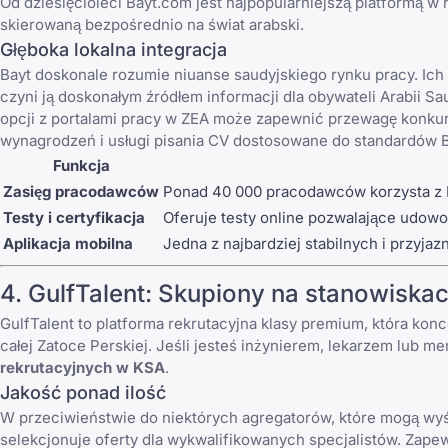
Od dziesięcioleci Bayt.com jest najpopularniejszą platformą
skierowaną bezpośrednio na świat arabski.
Głęboka lokalna integracja
Bayt doskonale rozumie niuanse saudyjskiego rynku pracy. Ich p
czyni ją doskonałym źródłem informacji dla obywateli Arabii 
opcji z
portalami pracy w ZEA
może zapewnić przewagę konkure
wynagrodzeń i usługi pisania CV dostosowane do standardów 
Funkcja
Zasięg pracodawców
Ponad 40 000 pracodawców korzysta z B
Testy i certyfikacja
Oferuje testy online pozwalające udow
Aplikacja mobilna
Jedna z najbardziej stabilnych i przyja
4.
GulfTalent
: Skupiony na stanowiskac
GulfTalent
to platforma rekrutacyjna klasy premium, która kon
całej Zatoce Perskiej. Jeśli jesteś inżynierem, lekarzem lub 
rekrutacyjnych w KSA
.
Jakość ponad ilość
W przeciwieństwie do niektórych agregatorów, które mogą wyś
selekcjonuje oferty dla wykwalifikowanych specjalistów. Zap