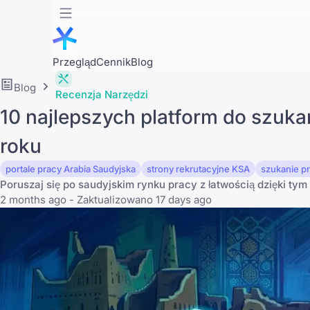
Przegląd
Cennik
Blog
Blog
Recenzja Narzędzi
10 najlepszych platform do szuka
roku
portale pracy Arabia Saudyjska
strony rekrutacyjne KSA
szukanie pr
Poruszaj się po saudyjskim rynku pracy z łatwością dzięki ty
2 months ago - Zaktualizowano 17 days ago