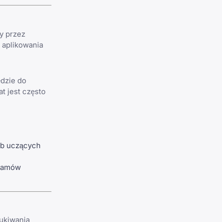
y przez
 aplikowania
ędzie do
t jest często
ób uczących
gramów
zukiwania