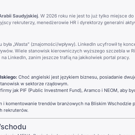
rabii Saudyjskiej
. W 2026 roku nie jest to już tylko miejsce do
jscy rekruterzy, menedżerowie HR i dyrektorzy generalni akt
u była „Wasta” (znajomości/wpływy). LinkedIn ucyfrowił tę konc
ływów. Wiele stanowisk kierowniczych wyższego szczebla w Rij
 LinkedIn, zanim jeszcze trafią na jakikolwiek portal pracy.
lskiego:
Choć angielski jest językiem biznesu, posiadanie dwu
stanowisk w sektorze rządowym.
 firmy jak PIF (Public Investment Fund), Aramco i NEOM, aby by
n
i komentowanie trendów branżowych na Bliskim Wschodzie 
ch rekruterów.
 Wschodu