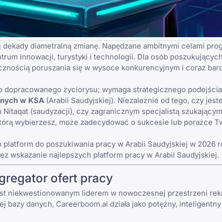
ej dekady diametralną zmianę. Napędzane ambitnymi celami pro
ntrum innowacji, turystyki i technologii. Dla osób poszukującyc
ecznością poruszania się w wysoce konkurencyjnym i coraz bar
ko dopracowanego życiorysu; wymaga strategicznego podejścia
yjnych w KSA
(Arabii Saudyjskiej). Niezależnie od tego, czy jest
Nitaqat (saudyzacji), czy zagranicznym specjalistą szukający
 którą wybierzesz, może zadecydować o sukcesie lub porażce T
latform do poszukiwania pracy w Arabii Saudyjskiej w 2026 r
zez wskazanie
najlepszych platform pracy w Arabii Saudyjskiej
.
gregator ofert pracy
st niekwestionowanym liderem w nowoczesnej przestrzeni rekr
 bazy danych, Careerboom.ai działa jako potężny, inteligentny s