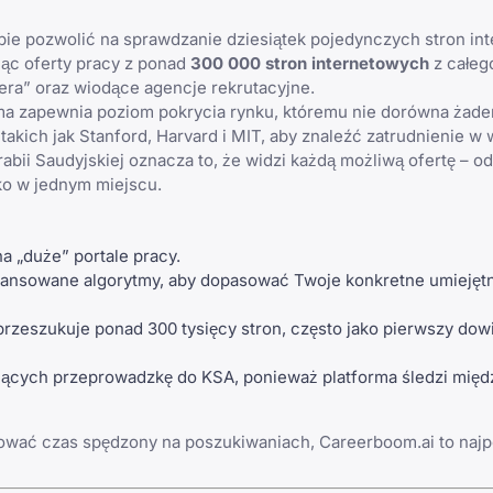
bie pozwolić na sprawdzanie dziesiątek pojedynczych stron in
jąc oferty pracy z ponad
300 000 stron internetowych
z całego
iera” oraz wiodące agencje rekrutacyjne.
ma zapewnia poziom pokrycia rynku, któremu nie dorówna żaden
takich jak
Stanford
, Harvard i MIT, aby znaleźć zatrudnienie w
abii Saudyjskiej oznacza to, że widzi każdą możliwą ofertę – o
ko w jednym miejscu.
na „duże” portale pracy.
ansowane algorytmy, aby dopasować Twoje konkretne umiejęt
rzeszukuje ponad 300 tysięcy stron, często jako pierwszy dowi
ujących przeprowadzkę do KSA, ponieważ platforma śledzi mię
ować czas spędzony na poszukiwaniach, Careerboom.ai to najp