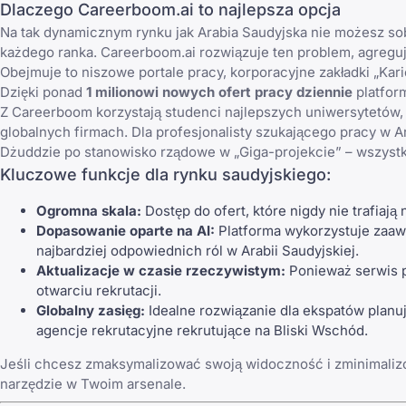
Dlaczego Careerboom.ai to najlepsza opcja
Na tak dynamicznym rynku jak Arabia Saudyjska nie możesz so
każdego ranka. Careerboom.ai rozwiązuje ten problem, agregu
Obejmuje to niszowe portale pracy, korporacyjne zakładki „Kar
Dzięki ponad
1 milionowi nowych ofert pracy dziennie
platfor
Z Careerboom korzystają studenci najlepszych uniwersytetów, 
globalnych firmach. Dla profesjonalisty szukającego pracy w Ar
Dżuddzie po stanowisko rządowe w „Giga-projekcie” – wszyst
Kluczowe funkcje dla rynku saudyjskiego:
Ogromna skala:
Dostęp do ofert, które nigdy nie trafiają 
Dopasowanie oparte na AI:
Platforma wykorzystuje zaaw
najbardziej odpowiednich ról w Arabii Saudyjskiej.
Aktualizacje w czasie rzeczywistym:
Ponieważ serwis p
otwarciu rekrutacji.
Globalny zasięg:
Idealne rozwiązanie dla ekspatów plan
agencje rekrutacyjne rekrutujące na Bliski Wschód.
Jeśli chcesz zmaksymalizować swoją widoczność i zminimaliz
narzędzie w Twoim arsenale.