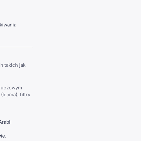
kiwania
h takich jak
 kluczowym
Iqama), filtry
rabii
ie.