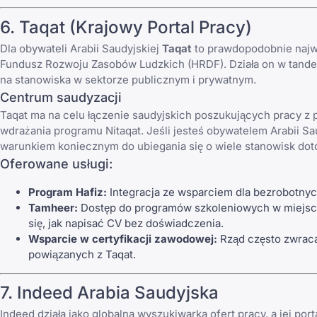
6.
Taqat
(Krajowy Portal Pracy)
Dla obywateli Arabii Saudyjskiej
Taqat
to prawdopodobnie najważ
Fundusz Rozwoju Zasobów Ludzkich (HRDF). Działa on w tand
na stanowiska w sektorze publicznym i prywatnym.
Centrum saudyzacji
Taqat ma na celu łączenie saudyjskich poszukujących pracy z
wdrażania programu Nitaqat. Jeśli jesteś obywatelem Arabii Sau
warunkiem koniecznym do ubiegania się o wiele stanowisk dot
Oferowane usługi:
Program Hafiz:
Integracja ze wsparciem dla bezrobotnyc
Tamheer:
Dostęp do programów szkoleniowych w miejscu
się,
jak napisać CV bez doświadczenia
.
Wsparcie w certyfikacji zawodowej:
Rząd często zwrac
powiązanych z Taqat.
7. Indeed Arabia Saudyjska
Indeed działa jako globalna wyszukiwarka ofert pracy, a jej po