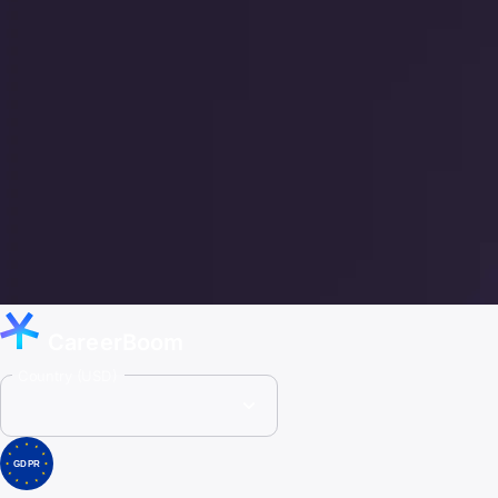
CareerBoom
Country (USD)
GDPR