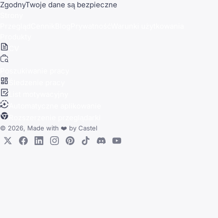
Zgodny
Twoje dane są bezpieczne
Strony
Przegląd
Cennik
Blog
Prywatność
Warunki użytkowania
Produkty
CV
Poszukiwanie pracy
Śledzenie pracy
List motywacyjny
Automatyczne aplikowanie
Rozszerzenie przeglądarki
© 2026, Made with
❤️
by
Castel