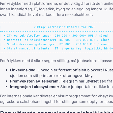
Før vi dykker ned i plattformene, er det viktig å forstå den uni
innen ingeniørfag, IT, logistikk, bygg og anlegg, og landbruk. I
svært kandidatdrevet marked i flere nøkkelsektorer.
+---------------------------------------------------------------
|                  Viktige markedsindikatorer for 2026          
+---------------------------------------------------------------
| • IT- og teknologilønninger: 250 000 - 500 000+ RUB / måned   
| • Bedrifts- og salgslønninger: 180 000 - 350 000 RUB / måned  
| • Språkundervisningslønninger: 120 000 - 200 000 RUB / måned  
| • Størst mangel på talenter: IT, ingeniørfag, logistikk, håndv
For å lykkes med å sikre seg en stilling, må jobbsøkere tilpasse
LinkedIns død:
LinkedIn er fortsatt offisielt blokkert i Ru
sjelden som sitt primære rekrutteringsverktøy.
Fremveksten av Telegram:
Telegram har utviklet seg fra 
Integrasjon i økosystemer:
Store jobbportaler er ikke len
For internasjonale kandidater er visumprogrammet for «høyt kvali
og raskere saksbehandlingstid for stillinger som oppfyller spesi