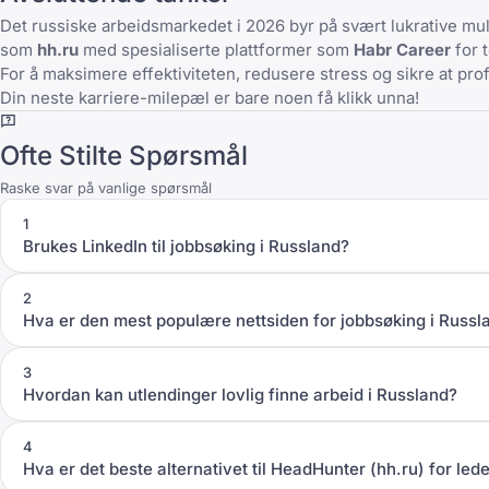
Det russiske arbeidsmarkedet i 2026 byr på svært lukrative mu
som
hh.ru
med spesialiserte plattformer som
Habr Career
for 
For å maksimere effektiviteten, redusere stress og sikre at pro
Din neste karriere-milepæl er bare noen få klikk unna!
Ofte Stilte Spørsmål
Raske svar på vanlige spørsmål
1
Brukes LinkedIn til jobbsøking i Russland?
2
Hva er den mest populære nettsiden for jobbsøking i Russl
3
Hvordan kan utlendinger lovlig finne arbeid i Russland?
4
Hva er det beste alternativet til HeadHunter (hh.ru) for lede