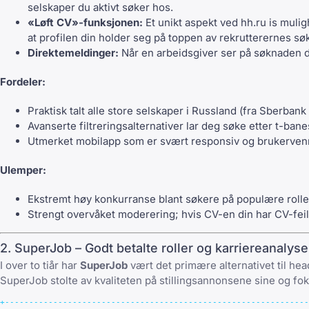
selskaper du aktivt søker hos.
«Løft CV»-funksjonen:
Et unikt aspekt ved hh.ru is muligh
at profilen din holder seg på toppen av rekrutterernes søk
Direktemeldinger:
Når en arbeidsgiver ser på søknaden d
Fordeler:
Praktisk talt alle store selskaper i Russland (fra Sberban
Avanserte filtreringsalternativer lar deg søke etter t-bane
Utmerket mobilapp som er svært responsiv og brukervenn
Ulemper:
Ekstremt høy konkurranse blant søkere på populære rolle
Strengt overvåket moderering; hvis CV-en din har
CV-feil
2. SuperJob – Godt betalte roller og karriereanalyse
I over to tiår har
SuperJob
vært det primære
alternativet til he
SuperJob stolte av kvaliteten på stillingsannonsene sine og foku
+---------------------------------------------------------------