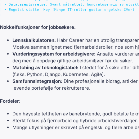
| • Databasestørrelse: Svært målrettet, hundretusenvis av utvikl
| • Engelsk støtte: Høy (Mange IT-roller godtar engelske CVer)  
Nøkkelfunksjoner for jobbsøkere:
Lønnskalkulatoren:
Habr Career har en utrolig transparen
Moskva sammenlignet med fjernarbeidsroller, noe som hj
Vurderingssystem for arbeidsgivere:
Ansatte vurderer an
deg med å oppdage giftige arbeidsmiljøer før du søker.
Matching av teknologistabel:
I stedet for å søke etter di
(f.eks. Python, Django, Kubernetes, Agile).
Samfunnsintegrasjon:
Dine profesjonelle bidrag, artikle
levende portefølje for rekrutterere.
Fordeler:
Den høyeste tettheten av banebrytende, godt betalte tekn
Sterkt fokus på fjernarbeid og hybride arbeidshverdager.
Mange utlysninger er skrevet på engelsk, og flere arbeids