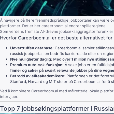
Å navigere på flere fremmedspråklige jobbportaler kan være over
plattformer. Det er her
careerboom.ai
endrer spillereglene.
Som verdens fremste AI-drevne jobbsøksaggregator forenkle
Hvorfor Careerboom.ai er det beste alternativet for 
Uovertruffen database:
Careerboom.ai samler stillingsa
russisk jobbportal, en bedrifts karriereside eller en regio
Nye muligheter daglig:
Med over
1 million nye stillingsa
Premium auto-søk-funksjon:
Å søke jobb er en fulltidsj
finner og søker på svært relevante jobber på dine vegn
Betrodd av eliteakademikere:
Plattformen er det foretru
Stanford, Harvard og MIT
stoler på Careerboom.ai for å s
Ved å kombinere Careerboom.ai med målrettede lokale plattfo
intervjuer.
Topp 7 jobbsøkingsplattformer i Russl