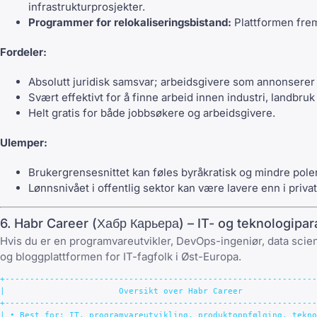
infrastrukturprosjekter.
Programmer for relokaliseringsbistand:
Plattformen fremh
Fordeler:
Absolutt juridisk samsvar; arbeidsgivere som annonserer h
Svært effektivt for å finne arbeid innen industri, landbruk 
Helt gratis for både jobbsøkere og arbeidsgivere.
Ulemper:
Brukergrensesnittet kan føles byråkratisk og mindre polert
Lønnsnivået i offentlig sektor kan være lavere enn i priva
6. Habr Career (Хабр Карьера) – IT- og teknologipar
Hvis du er en programvareutvikler, DevOps-ingeniør, data scien
og bloggplattformen for IT-fagfolk i Øst-Europa.
+---------------------------------------------------------------
|                       Oversikt over Habr Career               
+---------------------------------------------------------------
| • Best for: IT, programvareutvikling, produktoppfølging, tekno