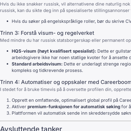
Hvis du ikke snakker russisk, vil alternativene dine naturlig nok
russisk, kan du sikte deg inn på spesialiserte
stillingsannonser
Hvis du søker på engelskspråklige roller, bør du skrive C
Trinn 3: Forstå visum- og regelverket
Med mindre du har russisk statsborgerskap eller permanent opp
HQS-visum (høyt kvalifisert spesialist):
Dette er gullstan
arbeidsgivere ikke har noen statlige kvoter for å ansette
Standard arbeidsvisum:
Dette er underlagt strenge region
kompleks og tidkrevende prosess.
Trinn 4: Automatiser og oppskaler med Careerboom
I stedet for å bruke timevis på å oversette profilen din, oppret
Opprett en omfattende, optimalisert global profil på
Care
Aktiver
premium-funksjonen for automatisk søking
for å
Plattformen vil automatisk sende inn skreddersydde søknad
Avsluttende tanker