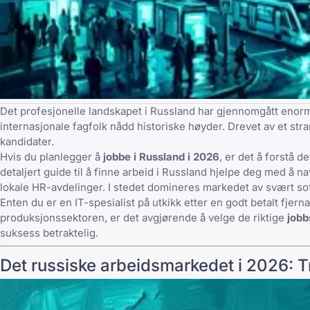
Det profesjonelle landskapet i Russland har gjennomgått enorme
internasjonale fagfolk nådd historiske høyder. Drevet av et str
kandidater.
Hvis du planlegger å
jobbe i Russland i 2026
, er det å forstå 
detaljert
guide til å finne arbeid i Russland
hjelpe deg med å nav
lokale HR-avdelinger. I stedet domineres markedet av svært sofi
Enten du er en IT-spesialist på utkikk etter en godt betalt fje
produksjonssektoren, er det avgjørende å velge de riktige
jobb
suksess betraktelig.
Det russiske arbeidsmarkedet i 2026: T