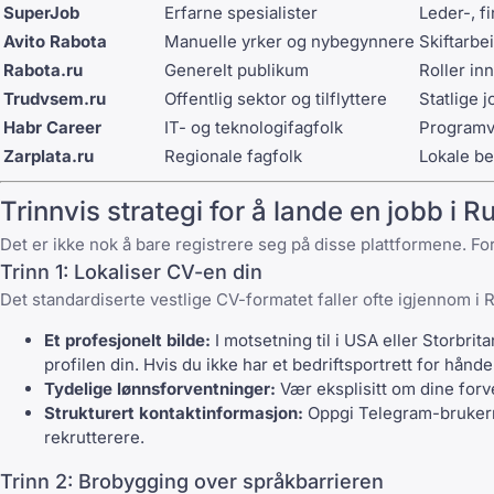
SuperJob
Erfarne spesialister
Leder-, f
Avito Rabota
Manuelle yrker og nybegynnere
Skiftarbe
Rabota.ru
Generelt publikum
Roller in
Trudvsem.ru
Offentlig sektor og tilflyttere
Statlige 
Habr Career
IT- og teknologifagfolk
Programva
Zarplata.ru
Regionale fagfolk
Lokale bed
Trinnvis strategi for å lande en jobb i 
Det er ikke nok å bare registrere seg på disse plattformene. For
Trinn 1: Lokaliser CV-en din
Det standardiserte vestlige
CV-formatet
faller ofte igjennom i 
Et profesjonelt bilde:
I motsetning til i USA eller Storbrit
profilen din. Hvis du ikke har et bedriftsportrett for hån
Tydelige lønnsforventninger:
Vær eksplisitt om dine forven
Strukturert kontaktinformasjon:
Oppgi Telegram-brukerna
rekrutterere.
Trinn 2: Brobygging over språkbarrieren