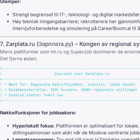
Ulemper:
Strengt begrenset til IT-, teknologi- og digital markedsfø
Høy teknisk inngangsbarriere; rekrutterere her gjennomfør
intervjuforberedelse og simulering på
CareerBoom.ai
til 
7. Zarplata.ru (Зарплата.ру) – Kongen av regional sy
Mens plattformer som hh.ru og SuperJob dominerer de enorme
Det fjerne østen.
+---------------------------------------------------------------
|                        Oversikt over Zarplata.ru              
+---------------------------------------------------------------
| • Best for: Regionale bedriftsjobber, industri, lokal handel  
| • Databasestørrelse: 15M+ brukere, 300K+ regionale stillinger 
| • Engelsk støtte: Svært lav                                   
Nøkkelfunksjoner for jobbsøkere:
Hyperlokalt fokus:
Plattformen er optimalisert for lokale,
stillingsannonser som aldri når de Moskva-sentrerte jobb
Lønnstransparens:
Tro mot sitt navn («Zarplata» oversett