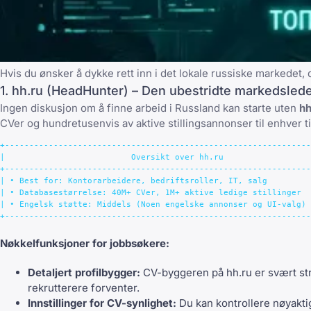
Hvis du ønsker å dykke rett inn i det lokale russiske markedet,
1. hh.ru (HeadHunter) – Den ubestridte markedsled
Ingen diskusjon om å finne arbeid i Russland kan starte uten
hh
CVer og hundretusenvis av aktive stillingsannonser til enhver ti
+---------------------------------------------------------------
|                          Oversikt over hh.ru                  
+---------------------------------------------------------------
| • Best for: Kontorarbeidere, bedriftsroller, IT, salg         
| • Databasestørrelse: 40M+ CVer, 1M+ aktive ledige stillinger  
| • Engelsk støtte: Middels (Noen engelske annonser og UI-valg) 
Nøkkelfunksjoner for jobbsøkere:
Detaljert profilbygger:
CV-byggeren på hh.ru er svært struk
rekrutterere forventer.
Innstillinger for CV-synlighet:
Du kan kontrollere nøyaktig