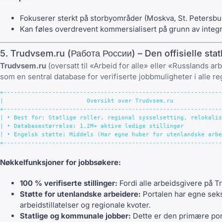
Fokuserer sterkt på storbyområder (Moskva, St. Petersbur
Kan føles overdrevent kommersialisert på grunn av integre
5. Trudvsem.ru (Работа России) – Den offisielle stat
Trudvsem.ru
(oversatt til «Arbeid for alle» eller «Russlands ar
som en sentral database for verifiserte jobbmuligheter i alle r
+---------------------------------------------------------------
|                        Oversikt over Trudvsem.ru              
+---------------------------------------------------------------
| • Best for: Statlige roller, regional sysselsetting, relokalis
| • Databasestørrelse: 1.2M+ aktive ledige stillinger           
| • Engelsk støtte: Middels (Har egne huber for utenlandske arbe
Nøkkelfunksjoner for jobbsøkere:
100 % verifiserte stillinger:
Fordi alle arbeidsgivere på T
Støtte for utenlandske arbeidere:
Portalen har egne seksj
arbeidstillatelser og regionale kvoter.
Statlige og kommunale jobber:
Dette er den primære porta