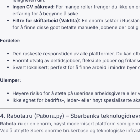
Ingen CV påkrevd:
For mange roller trenger du ikke en om
erfaring for å begynne å søke.
Filtre for skiftarbeid (Vakhta):
En enorm sektor i Russland
for å finne disse godt betalte manuelle jobbene der bolig 
Fordeler:
Den raskeste responstiden av alle plattformer. Du kan o
Enormt utvalg av deltidsjobber, fleksible jobber og frilan
Svært lokalisert; perfekt for å finne arbeid i mindre byer 
Ulemper:
Høyere risiko for å støte på useriøse arbeidsgivere eller v
Ikke egnet for bedrifts-, leder- eller høyt spesialiserte ak
4. Rabota.ru (Работа.ру) – Sberbanks teknologidrev
Rabota.ru
er en enorm, høyst modernisert plattform som gjenno
Ved å utnytte Sbers enorme brukerbase og teknologiske infrastru