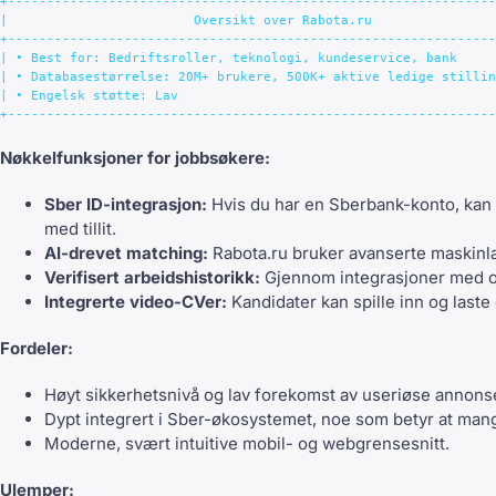
+---------------------------------------------------------------
|                        Oversikt over Rabota.ru                
+---------------------------------------------------------------
| • Best for: Bedriftsroller, teknologi, kundeservice, bank     
| • Databasestørrelse: 20M+ brukere, 500K+ aktive ledige stillin
| • Engelsk støtte: Lav                                         
Nøkkelfunksjoner for jobbsøkere:
Sber ID-integrasjon:
Hvis du har en Sberbank-konto, kan d
med tillit.
AI-drevet matching:
Rabota.ru bruker avanserte maskinlæ
Verifisert arbeidshistorikk:
Gjennom integrasjoner med offi
Integrerte video-CVer:
Kandidater kan spille inn og laste 
Fordeler:
Høyt sikkerhetsnivå og lav forekomst av useriøse annons
Dypt integrert i Sber-økosystemet, noe som betyr at mange
Moderne, svært intuitive mobil- og webgrensesnitt.
Ulemper: