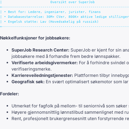
|                        Oversikt over SuperJob                 
+---------------------------------------------------------------
| • Best for: Ledere, ingeniører, jurister, finans              
| • Databasestørrelse: 30M+ CVer, 800K+ aktive ledige stillinger
| • Engelsk støtte: Lav (Hovedsakelig på russisk)               
Nøkkelfunksjoner for jobbsøkere:
SuperJob Research Center:
SuperJob er kjent for sin an
jobbsøkere med å forhandle frem bedre lønnspakker.
Verifiserte arbeidsgivermerker:
For å forhindre svindel o
verifiseringsmerke.
Karriereveiledningstjenester:
Plattformen tilbyr innebyg
Geografisk søk:
En svært optimalisert søkemotor som lar 
Fordeler:
Utmerket for fagfolk på mellom- til seniornivå som søker 
Høyere gjennomsnittlig lønnstilbud sammenlignet med ru
Rent, profesjonelt brukergrensesnitt uten forstyrrende r