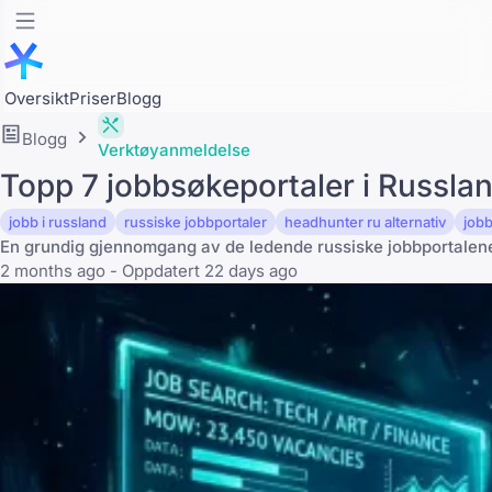
Oversikt
Priser
Blogg
Blogg
Verktøyanmeldelse
Topp 7 jobbsøkeportaler i Russlan
jobb i russland
russiske jobbportaler
headhunter ru alternativ
jobb
En grundig gjennomgang av de ledende russiske jobbportalene
2 months ago - Oppdatert 22 days ago