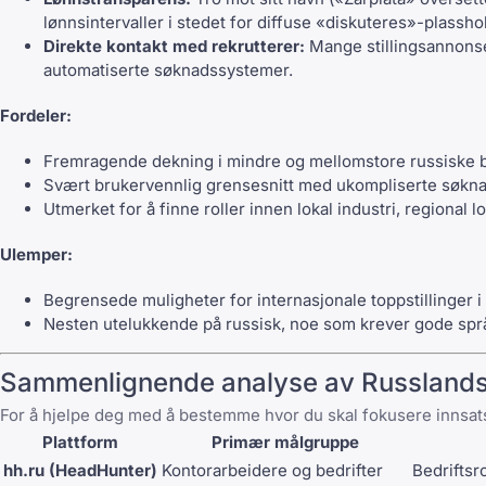
lønnsintervaller i stedet for diffuse «diskuteres»-plassho
Direkte kontakt med rekrutterer:
Mange stillingsannonse
automatiserte søknadssystemer.
Fordeler:
Fremragende dekning i mindre og mellomstore russiske b
Svært brukervennlig grensesnitt med ukompliserte søkn
Utmerket for å finne roller innen lokal industri, regional 
Ulemper:
Begrensede muligheter for internasjonale toppstillinger i n
Nesten utelukkende på russisk, noe som krever gode spr
Sammenlignende analyse av Russlands 
For å hjelpe deg med å bestemme hvor du skal fokusere innsats
Plattform
Primær målgruppe
hh.ru (HeadHunter)
Kontorarbeidere og bedrifter
Bedriftsr