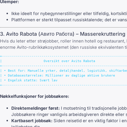
Ulemper:
Ikke ideelt for nybegynnerstillinger eller tilfeldig, kortsikt
Plattformen er sterkt tilpasset russisktalende; det er va
3. Avito Rabota (Авито Работа) – Masserekruttering
Hvis du leter etter strøjobber, roller innen hotell og restaurant
enorme Avito-rubrikkøkosystemet (den russiske ekvivalenten til F
+---------------------------------------------------------------
|                     Oversikt over Avito Rabota                
+---------------------------------------------------------------
| • Best for: Manuelle yrker, detaljhandel, logistikk, skiftarbe
| • Databasestørrelse: Millioner av daglige aktive brukere      
| • Engelsk støtte: Svært lav                                   
Nøkkelfunksjoner for jobbsøkere:
Direktemeldinger først:
I motsetning til tradisjonelle jo
Jobbsøkere ringer vanligvis arbeidsgiveren direkte eller
Kartbasert jobbsøk:
Siden reisetid er en viktig faktor i e
leiligheten din.