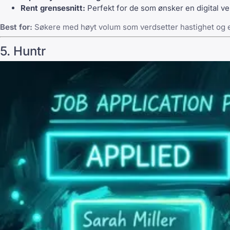
Rent grensesnitt:
Perfekt for de som ønsker en digital v
Best for:
Søkere med høyt volum som verdsetter hastighet og et
5. Huntr