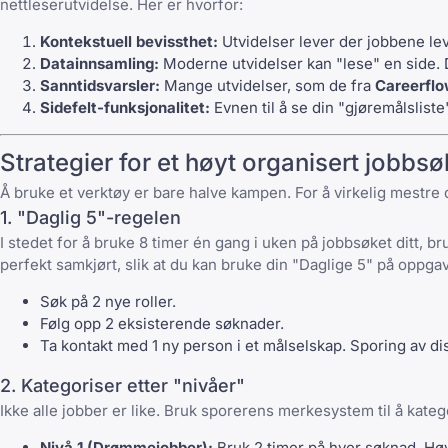
nettleserutvidelse. Her er hvorfor:
Kontekstuell bevissthet:
Utvidelser lever der jobbene lev
Datainnsamling:
Moderne utvidelser kan "lese" en side. De
Sanntidsvarsler:
Mange utvidelser, som de fra
Careerfl
Sidefelt-funksjonalitet:
Evnen til å se din "gjøremålsliste
Strategier for et høyt organisert jobbsø
Å bruke et verktøy er bare halve kampen. For å virkelig mestre
1. "Daglig 5"-regelen
I stedet for å bruke 8 timer én gang i uken på jobbsøket ditt, 
perfekt samkjørt, slik at du kan bruke din "Daglige 5" på oppga
Søk på 2 nye roller.
Følg opp 2 eksisterende søknader.
Ta kontakt med 1 ny person i et målselskap. Sporing av di
2. Kategoriser etter "nivåer"
Ikke alle jobber er like. Bruk sporerens merkesystem til å kateg
Nivå 1 (Drømmejobber):
Bruk 2 timer på hver søknad. Hø