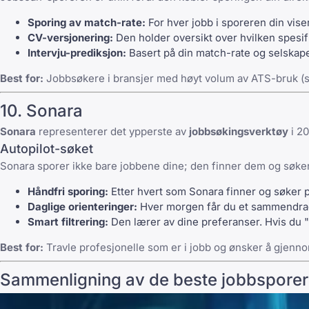
Sporing av match-rate:
For hver jobb i sporeren din vis
CV-versjonering:
Den holder oversikt over hvilken spesif
Intervju-prediksjon:
Basert på din match-rate og selskapet
Best for:
Jobbsøkere i bransjer med høyt volum av ATS-bruk (s
10. Sonara
Sonara
representerer det ypperste av
jobbsøkingsverktøy
i 20
Autopilot-søket
Sonara sporer ikke bare jobbene dine; den finner dem og søker 
Håndfri sporing:
Etter hvert som Sonara finner og søker på
Daglige orienteringer:
Hver morgen får du et sammendrag 
Smart filtrering:
Den lærer av dine preferanser. Hvis du "a
Best for:
Travle profesjonelle som er i jobb og ønsker å gjenno
Sammenligning av de beste jobbspore