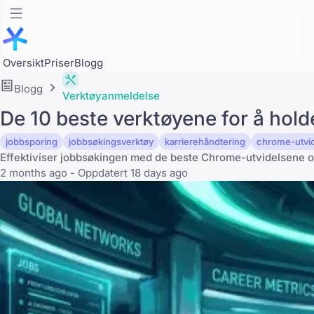
Oversikt
Priser
Blogg
Blogg
Verktøyanmeldelse
De 10 beste verktøyene for å hold
jobbsporing
jobbsøkingsverktøy
karrierehåndtering
chrome-utvid
Effektiviser jobbsøkingen med de beste Chrome-utvidelsene o
2 months ago - Oppdatert 18 days ago