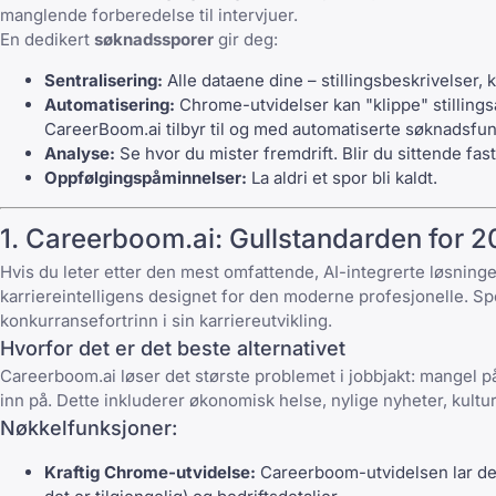
manglende forberedelse til intervjuer
.
En dedikert
søknadssporer
gir deg:
Sentralisering:
Alle dataene dine – stillingsbeskrivelser, 
Automatisering:
Chrome-utvidelser kan "klippe" stillings
CareerBoom.ai
tilbyr til og med automatiserte søknadsfunk
Analyse:
Se hvor du mister fremdrift. Blir du sittende fas
Oppfølgingspåminnelser:
La aldri et spor bli kaldt.
1. Careerboom.ai: Gullstandarden for 
Hvis du leter etter den mest omfattende, AI-integrerte løsning
karriereintelligens designet for den moderne profesjonelle. Sp
konkurransefortrinn i sin karriereutvikling.
Hvorfor det er det beste alternativet
Careerboom.ai løser det største problemet i jobbjakt: mangel p
inn på. Dette inkluderer økonomisk helse, nylige nyheter, kultur
Nøkkelfunksjoner:
Kraftig Chrome-utvidelse:
Careerboom-utvidelsen lar deg 