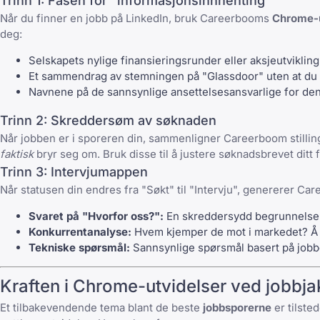
Trinn 1: Fasen for "informasjonsinnhenting"
Når du finner en jobb på LinkedIn, bruk Careerbooms
Chrome-u
deg:
Selskapets nylige finansieringsrunder eller aksjeutvikling
Et sammendrag av stemningen på "Glassdoor" uten at du t
Navnene på de sannsynlige ansettelsesansvarlige for den
Trinn 2: Skreddersøm av søknaden
Når jobben er i sporeren din, sammenligner Careerboom stilling
faktisk
bryr seg om. Bruk disse til å justere søknadsbrevet ditt 
Trinn 3: Intervjumappen
Når statusen din endres fra "Søkt" til "Intervju", genererer C
Svaret på "Hvorfor oss?":
En skreddersydd begrunnelse fo
Konkurrentanalyse:
Hvem kjemper de mot i markedet? Å ne
Tekniske spørsmål:
Sannsynlige spørsmål basert på jobbe
Kraften i Chrome-utvidelser ved jobbja
Et tilbakevendende tema blant de beste
jobbsporerne
er tilste