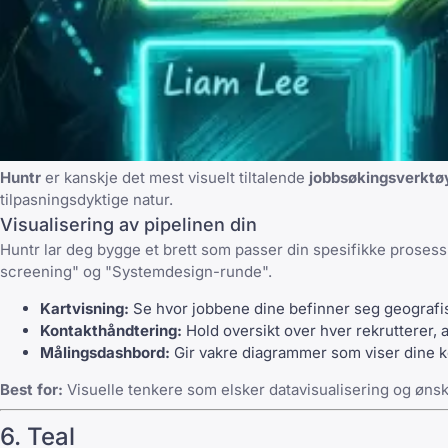
Huntr
er kanskje det mest visuelt tiltalende
jobbsøkingsverktø
tilpasningsdyktige natur.
Visualisering av pipelinen din
Huntr lar deg bygge et brett som passer din spesifikke prosess
screening" og "Systemdesign-runde".
Kartvisning:
Se hvor jobbene dine befinner seg geografisk 
Kontakthåndtering:
Hold oversikt over hver rekrutterer, a
Målingsdashbord:
Gir vakre diagrammer som viser dine
k
Best for:
Visuelle tenkere som elsker datavisualisering og ønsker
6. Teal