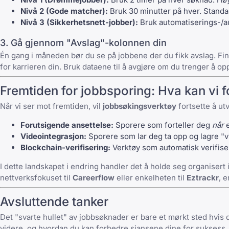
Nivå 2 (Gode matcher):
Bruk 30 minutter på hver. Stand
Nivå 3 (Sikkerhetsnett-jobber):
Bruk automatiserings-/au
3. Gå gjennom "Avslag"-kolonnen din
Én gang i måneden bør du se på
jobbene der du fikk avslag
. Fi
for karrieren din. Bruk dataene til å avgjøre om du trenger å o
Fremtiden for jobbsporing: Hva kan vi 
Når vi ser mot fremtiden, vil
jobbsøkingsverktøy
fortsette å utv
Forutsigende ansettelse:
Sporere som forteller deg
når
e
Videointegrasjon:
Sporere som lar deg ta opp og lagre "v
Blockchain-verifisering:
Verktøy som automatisk verifisere
I dette landskapet i endring handler det å holde seg organiser
nettverksfokuset til
Careerflow
eller enkelheten til
Eztrackr
, 
Avsluttende tanker
Det "svarte hullet" av jobbsøknader er bare et mørkt sted hvis 
videre, og hvordan du kan forbedre sjansene dine for suksess.