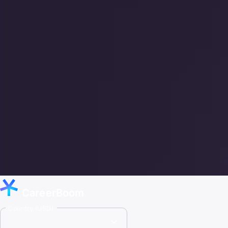
CareerBoom
Country (USD)