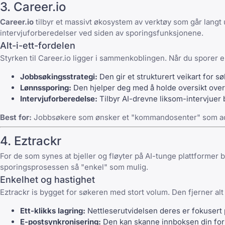
3. Career.io
Career.io
tilbyr et massivt økosystem av verktøy som går langt
intervjuforberedelser ved siden av sporingsfunksjonene.
Alt-i-ett-fordelen
Styrken til Career.io ligger i sammenkoblingen. Når du sporer e
Jobbsøkingsstrategi:
Den gir et strukturert veikart for søk
Lønnssporing:
Den hjelper deg med å holde oversikt over
Intervjuforberedelse:
Tilbyr AI-drevne liksom-intervjuer 
Best for:
Jobbsøkere som ønsker et "kommandosenter" som admi
4. Eztrackr
For de som synes at bjeller og fløyter på AI-tunge plattformer b
sporingsprosessen så "enkel" som mulig.
Enkelhet og hastighet
Eztrackr is bygget for søkeren med stort volum. Den fjerner al
Ett-klikks lagring:
Nettleserutvidelsen deres er fokusert på
E-postsynkronisering:
Den kan skanne innboksen din for 