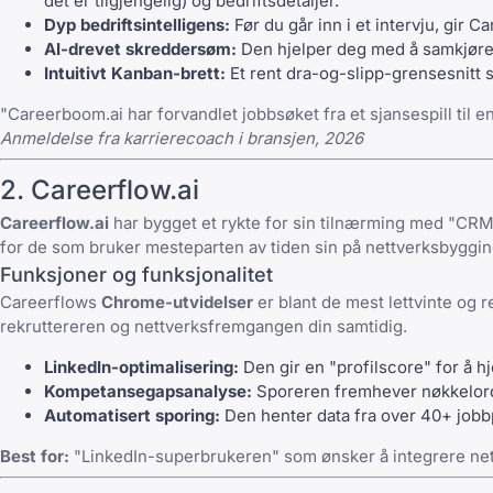
det er tilgjengelig) og bedriftsdetaljer.
Dyp bedriftsintelligens:
Før du går inn i et intervju, gir
AI-drevet skreddersøm:
Den hjelper deg med å samkjøre s
Intuitivt Kanban-brett:
Et rent dra-og-slipp-grensesnitt so
"Careerboom.ai har forvandlet jobbsøket fra et sjansespill til en
Anmeldelse fra karrierecoach i bransjen, 2026
2. Careerflow.ai
Careerflow.ai
har bygget et rykte for sin tilnærming med "CRM f
for de som bruker mesteparten av tiden sin på nettverksbyggin
Funksjoner og funksjonalitet
Careerflows
Chrome-utvidelser
er blant de mest lettvinte og r
rekruttereren og nettverksfremgangen din samtidig.
LinkedIn-optimalisering:
Den gir en "profilscore" for å h
Kompetansegapsanalyse:
Sporeren fremhever nøkkelord i
Automatisert sporing:
Den henter data fra over 40+ jobb
Best for:
"LinkedIn-superbrukeren" som ønsker å integrere net