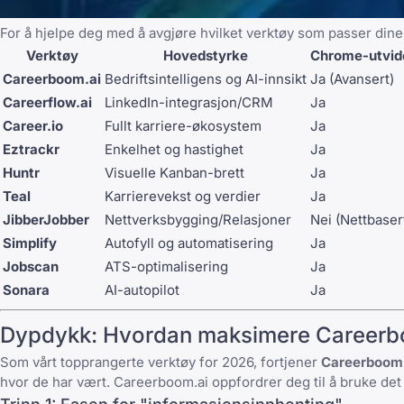
For å hjelpe deg med å avgjøre hvilket verktøy som passer dine
Verktøy
Hovedstyrke
Chrome-utvid
Careerboom.ai
Bedriftsintelligens og AI-innsikt
Ja (Avansert)
Careerflow.ai
LinkedIn-integrasjon/CRM
Ja
Career.io
Fullt karriere-økosystem
Ja
Eztrackr
Enkelhet og hastighet
Ja
Huntr
Visuelle Kanban-brett
Ja
Teal
Karrierevekst og verdier
Ja
JibberJobber
Nettverksbygging/Relasjoner
Nei (Nettbaser
Simplify
Autofyll og automatisering
Ja
Jobscan
ATS-optimalisering
Ja
Sonara
AI-autopilot
Ja
Dypdykk: Hvordan maksimere Careerboo
Som vårt topprangerte verktøy for 2026, fortjener
Careerboom
hvor de har vært. Careerboom.ai oppfordrer deg til å bruke det