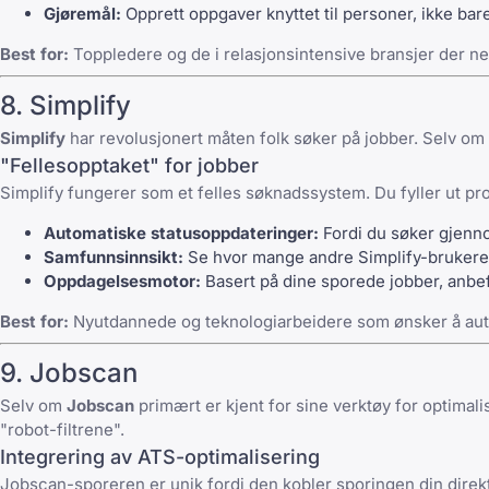
Gjøremål:
Opprett oppgaver knyttet til personer, ikke bare
Best for:
Toppledere og de i relasjonsintensive bransjer der ne
8. Simplify
Simplify
har revolusjonert måten folk søker på jobber. Selv om d
"Fellesopptaket" for jobber
Simplify fungerer som et felles søknadssystem. Du fyller ut pro
Automatiske statusoppdateringer:
Fordi du søker gjennom
Samfunnsinnsikt:
Se hvor mange andre Simplify-brukere 
Oppdagelsesmotor:
Basert på dine sporede jobber, anbef
Best for:
Nyutdannede og teknologiarbeidere som ønsker å aut
9. Jobscan
Selv om
Jobscan
primært er kjent for sine verktøy for optimal
"robot-filtrene".
Integrering av ATS-optimalisering
Jobscan-sporeren er unik fordi den kobler sporingen din direkt