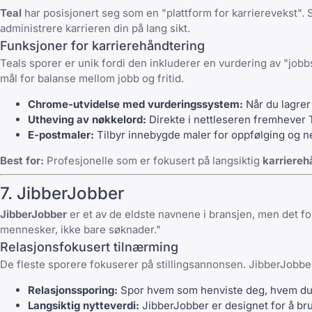
Teal
har posisjonert seg som en "plattform for karrierevekst". S
administrere karrieren din på lang sikt.
Funksjoner for karrierehåndtering
Teals sporer er unik fordi den inkluderer en vurdering av "job
mål for balanse mellom jobb og fritid.
Chrome-utvidelse med vurderingssystem:
Når du lagrer
Utheving av nøkkelord:
Direkte i nettleseren fremhever Te
E-postmaler:
Tilbyr innebygde maler for oppfølging og ne
Best for:
Profesjonelle som er fokusert på langsiktig
karriereh
7. JibberJobber
JibberJobber
er et av de eldste navnene i bransjen, men det fo
mennesker, ikke bare søknader."
Relasjonsfokusert tilnærming
De fleste sporere fokuserer på stillingsannonsen. JibberJobb
Relasjonssporing:
Spor hvem som henviste deg, hvem du d
Langsiktig nytteverdi:
JibberJobber er designet for å bru