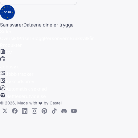
GDPR
Samsvarer
Dataene dine er trygge
Sider
Oversikt
Priser
Blogg
Personvern
Bruksvilkår
Produkter
CV
Jobbsøk
Jobb tracker
Søknadsbrev
Automatisk søknad
Nettleserutvidelse
© 2026, Made with
❤️
by
Castel