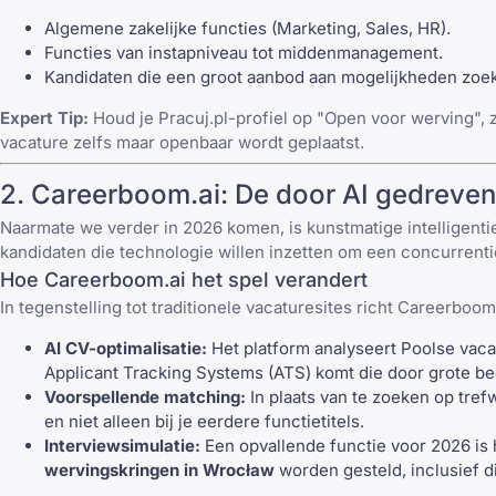
Algemene zakelijke functies (Marketing, Sales, HR).
Functies van instapniveau tot middenmanagement.
Kandidaten die een groot aanbod aan mogelijkheden zoe
Expert Tip:
Houd je
Pracuj.pl
-profiel op "Open voor werving", 
vacature zelfs maar openbaar wordt geplaatst.
2.
Careerboom.ai
: De door AI gedreven
Naarmate we verder in 2026 komen, is kunstmatige intelligen
kandidaten die technologie willen inzetten om een concurrent
Hoe
Careerboom.ai
het spel verandert
In tegenstelling tot traditionele vacaturesites richt
Careerboom.
AI CV-optimalisatie:
Het platform analyseert Poolse vacat
Applicant Tracking Systems (ATS) komt die door grote be
Voorspellende matching:
In plaats van te zoeken op tre
en niet alleen bij je eerdere functietitels.
Interviewsimulatie:
Een opvallende functie voor 2026 is 
wervingskringen in Wrocław
worden gesteld, inclusief d