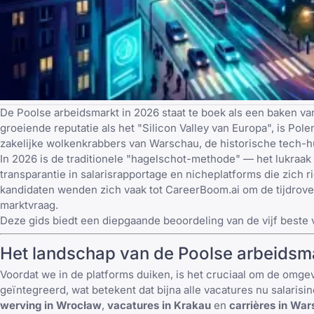
De Poolse arbeidsmarkt in 2026 staat te boek als een baken va
groeiende reputatie als het "Silicon Valley van Europa", is Pol
zakelijke wolkenkrabbers van Warschau, de historische tech-h
In 2026 is de traditionele "hagelschot-methode" — het lukraa
transparantie in salarisrapportage en nicheplatforms die zich
kandidaten wenden zich vaak tot
CareerBoom.ai
om de tijdrove
marktvraag.
Deze gids biedt een diepgaande beoordeling van de vijf beste 
Het landschap van de Poolse arbeidsm
Voordat we in de platforms duiken, is het cruciaal om de omge
geïntegreerd, wat betekent dat bijna alle vacatures nu salari
werving in Wrocław
,
vacatures in Krakau
en
carrières in Wa