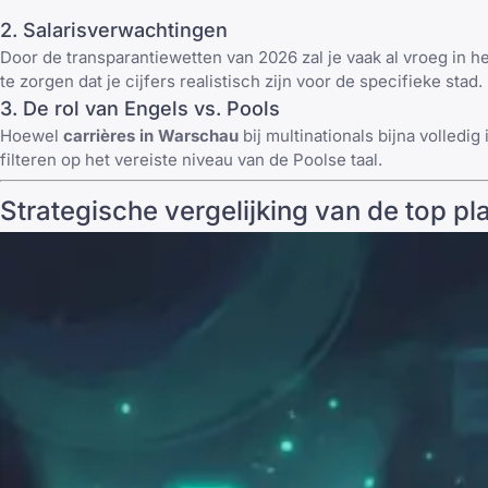
2. Salarisverwachtingen
Door de transparantiewetten van 2026 zal je vaak al vroeg in 
te zorgen dat je cijfers realistisch zijn voor de specifieke stad.
3. De rol van Engels vs. Pools
Hoewel
carrières in Warschau
bij multinationals bijna volledig
filteren op het vereiste niveau van de Poolse taal.
Strategische vergelijking van de top pl