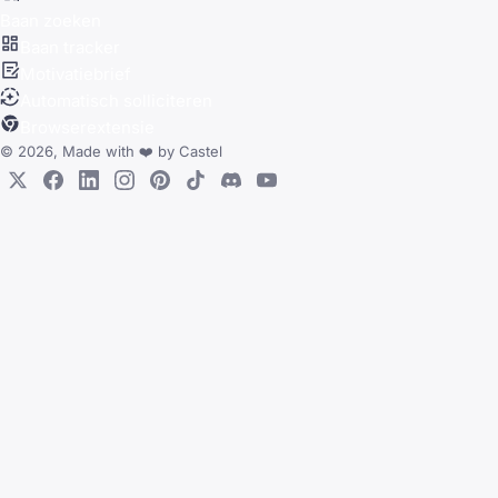
Baan zoeken
Baan tracker
Motivatiebrief
Automatisch solliciteren
Browserextensie
© 2026, Made with
❤️
by
Castel