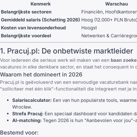
Kenmerk
Warschau
Belangrijkste sectoren
Financiën, Hoofdkantore
Gemiddeld salaris (Schatting 2026)
Hoog (12.000+ PLN Bruto
Kosten van levensonderhoud
Hoogst
Belangrijkste voordeel
Netwerken & Carrièregro
1.
Pracuj.pl
: De onbetwiste marktleider
Voor iedereen die serieus werk wil maken van een
baan zoeken
vacatures in elke denkbare sector, en staat het consequent in d
Waarom het domineert in 2026
Pracuj.pl
is geëvolueerd van een eenvoudige vacaturebank naar
"solliciteer met één klik"-functionaliteit die integreert met je 
Salariscalculator:
Een van hun populairste tools, waarme
Wrocław.
Strefa Pracuj:
Een speciaal dashboard voor kandidaten dat 
AI-matching:
Tegen 2026 is hun "Aanbevolen voor jou"-a
Bestemd voor: