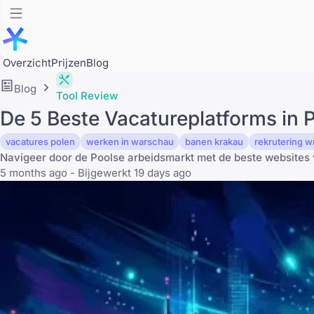
Overzicht
Prijzen
Blog
Blog
Tool Review
De 5 Beste Vacatureplatforms in 
vacatures polen
werken in warschau
banen krakau
rekrutering 
Navigeer door de Poolse arbeidsmarkt met de beste websites
5 months ago - Bijgewerkt 19 days ago