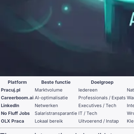
Platform
Beste functie
Doelgroep
Pracuj.pl
Marktvolume
Iedereen
Nat
Careerboom.ai
AI-optimalisatie
Professionals / Expats
War
LinkedIn
Netwerken
Executives / Tech
Int
No Fluff Jobs
Salaristransparantie
IT / Tech
Wro
OLX Praca
Lokaal bereik
Uitvoerend / Instap
Kle