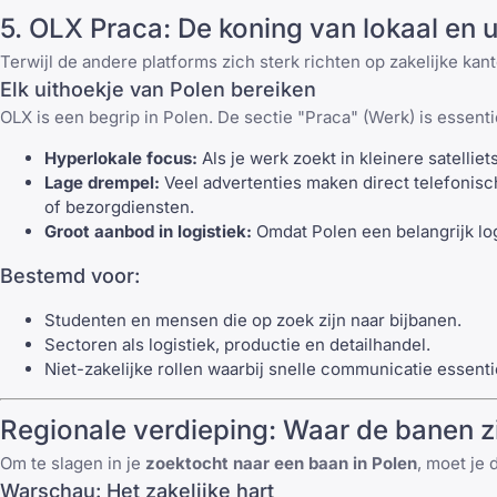
5.
OLX Praca
: De koning van lokaal en 
Terwijl de andere platforms zich sterk richten op zakelijke kan
Elk uithoekje van Polen bereiken
OLX
is een begrip in Polen. De sectie "Praca" (Werk) is essenti
Hyperlokale focus:
Als je werk zoekt in kleinere satelli
Lage drempel:
Veel advertenties maken direct telefonisc
of bezorgdiensten.
Groot aanbod in logistiek:
Omdat Polen een belangrijk log
Bestemd voor:
Studenten en mensen die op zoek zijn naar bijbanen.
Sectoren als logistiek, productie en detailhandel.
Niet-zakelijke rollen waarbij snelle communicatie essentie
Regionale verdieping: Waar de banen zi
Om te slagen in je
zoektocht naar een baan in Polen
, moet je
Warschau: Het zakelijke hart