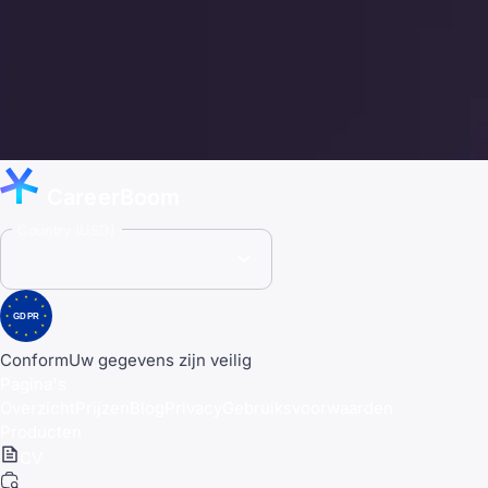
CareerBoom
Country (USD)
GDPR
Conform
Uw gegevens zijn veilig
Pagina's
Overzicht
Prijzen
Blog
Privacy
Gebruiksvoorwaarden
Producten
CV