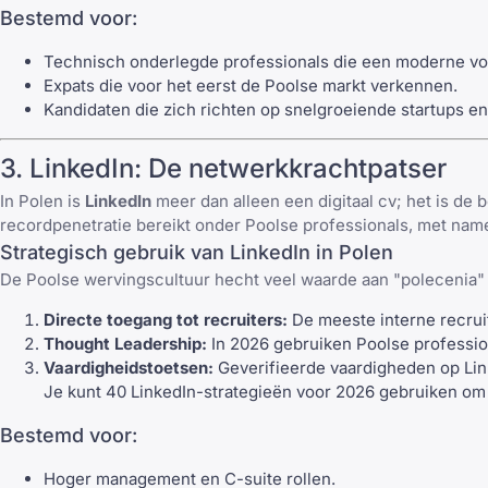
Bestemd voor:
Technisch onderlegde professionals die een moderne v
Expats die voor het eerst de Poolse markt verkennen.
Kandidaten die zich richten op snelgroeiende startups en
3.
LinkedIn
: De netwerkkrachtpatser
In Polen is
LinkedIn
meer dan alleen een digitaal cv; het is de 
recordpenetratie bereikt onder Poolse professionals, met name
Strategisch gebruik van
LinkedIn
in Polen
De Poolse wervingscultuur hecht veel waarde aan "polecenia"
Directe toegang tot recruiters:
De meeste interne recrui
Thought Leadership:
In 2026 gebruiken Poolse professi
Vaardigheidstoetsen:
Geverifieerde vaardigheden op
Li
Je kunt
40 LinkedIn-strategieën voor 2026
gebruiken om d
Bestemd voor:
Hoger management en C-suite rollen.