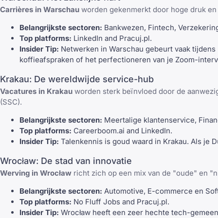
Carrières in Warschau
worden gekenmerkt door hoge druk en ho
Belangrijkste sectoren:
Bankwezen, Fintech, Verzekerin
Top platforms:
LinkedIn
and
Pracuj.pl
.
Insider Tip:
Netwerken in Warschau gebeurt vaak tijdens 
koffieafspraken of het perfectioneren van je Zoom-inter
Krakau: De wereldwijde service-hub
Vacatures in Krakau
worden sterk beïnvloed door de aanwezigh
(SSC).
Belangrijkste sectoren:
Meertalige klantenservice, Fina
Top platforms:
Careerboom.ai
and
LinkedIn
.
Insider Tip:
Talenkennis is goud waard in Krakau. Als je D
Wrocław: De stad van innovatie
Werving in Wrocław
richt zich op een mix van de "oude" en "
Belangrijkste sectoren:
Automotive, E-commerce en Soft
Top platforms:
No Fluff Jobs
and
Pracuj.pl
.
Insider Tip:
Wrocław heeft een zeer hechte tech-gemeens