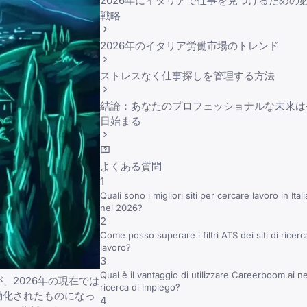
2026年にイタリアで仕事を見つけるための
戦略
2026年のイタリア労働市場のトレンド
ストレスなく仕事探しを管理する方法
結論：あなたのプロフェッショナルな未来は
日始まる
よくある質問
1
Quali sono i migliori siti per cercare lavoro in Itali
nel 2026?
2
Come posso superare i filtri ATS dei siti di ricerc
lavoro?
3
Qual è il vantaggio di utilizzare Careerboom.ai ne
2026年の現在では
ricerca di impiego?
動化されたものになっ
4