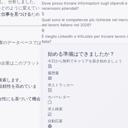
選し、分析しました。
Dove posso trovare informazioni sugli stipendi e
をどのように変えてい
recensioni aziendali?
5
に
仕事を見つける
ため
Quali sono le competenze più richieste nel merc
del lavoro italiano nel 2026?
6
È meglio LinkedIn o InfoJobs per trovare lavoro 
Italia?
履歴書のデータベースでは
始める準備はできましたか？
今日から無料でキャリアを築き始めましょう
の企業はこのプラット
履歴書
検索します。
求人トラッカー
信頼性を高めていま
カバーレター
適合性にも基づいて機会
求人検索
自動応募