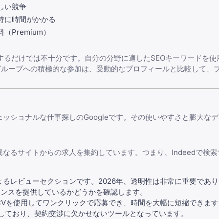
しい競争
持に時間がかかる
Premium）
ードするだけでは不十分です。自分の分野に適した
SEOキーワード
を使
グループへの積極的な参加は、受動的なプロフィールと比較して、
プロフェッショナルな仕事探しのGoogleです。その使いやすさと膨大
異なるサイトからの求人を集約しています。つまり、Indeedで検
るレビューセクションです。2026年、透明性は非常に重要であ
バランスを提供しているかどうかを確認します。
Vを使用してワンクリックで応募でき、時間を大幅に短縮できます
供しており、契約交渉に欠かせないツールとなっています。