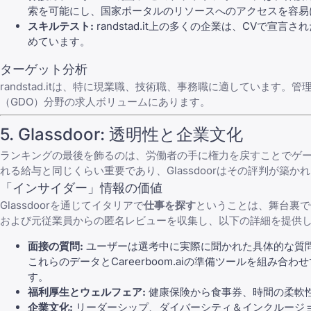
索を可能にし、
国家ポータルのリソース
へのアクセスを容易
スキルテスト:
randstad.it上の多くの企業は、CVで
めています。
ターゲット分析
randstad.itは、特に現業職、技術職、事務職に適していま
（GDO）分野の求人ボリュームにあります。
5.
Glassdoor
: 透明性と企業文化
ランキングの最後を飾るのは、労働者の手に権力を戻すことでゲームの
れる給与と同じくらい重要であり、Glassdoorはその評判が築
「インサイダー」情報の価値
Glassdoorを通じてイタリアで
仕事を探す
ということは、舞台裏で
および元従業員からの匿名レビューを収集し、以下の詳細を提供
面接の質問:
ユーザーは選考中に実際に聞かれた
具体的な質
これらのデータと
Careerboom.ai
の準備ツールを組み合わせ
す。
福利厚生とウェルフェア:
健康保険から食事券、時間の柔軟
企業文化:
リーダーシップ、ダイバーシティ＆インクルージ