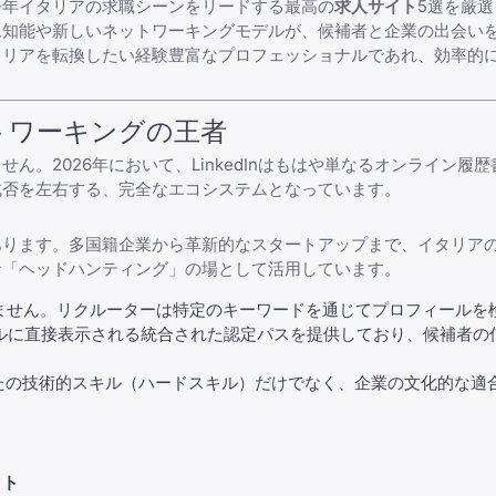
今年イタリアの求職シーンをリードする最高の
求人サイト
5選を厳
工知能や新しいネットワーキングモデルが、候補者と企業の出会い
ャリアを転換したい経験豊富なプロフェッショナルであれ、効率的
トワーキングの王者
ません。2026年において、LinkedInはもはや単なるオンライン
成否を左右する、完全なエコシステムとなっています。
力にあります。多国籍企業から革新的なスタートアップまで、イタリア
な「ヘッドハンティング」の場として活用しています。
ません。リクルーターは特定のキーワードを通じてプロフィールを
ルに直接表示される統合された認定パスを提供しており、候補者の
はあなたの技術的スキル（ハードスキル）だけでなく、企業の文化的な
ット