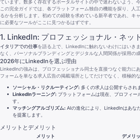
ています。数多く存在するポータルサイトの中で迷わないよう、
この完全ガイドでは、各プラットフォーム独自の機能を探り、人
るかを分析します。
初めての経験を求めている新卒者
であれ、キ
に必要なツールがここに見つかるはずです。
1.
LinkedIn
: プロフェッショナル・ネッ
イタリアでの仕事
を語る上で、LinkedInに触れないわけにはいき
なく、パーソナルブランディングとデジタルな人間関係が採用の
2026年にLinkedInを選ぶ理由
LinkedInの強みは、プロフェッショナル同士を直接つなぐ能
フォームを単なる求人広告の掲載場所としてだけでなく、積極的
ソーシャル・リクルーティング:
多くの求人は公開すらされ
LinkedInラーニング:
プラットフォームは現在、プロフィー
す。
マッチングアルゴリズム:
AIの進化により、LinkedIn
を提案します。
メリットとデメリット
メリット
デメリ