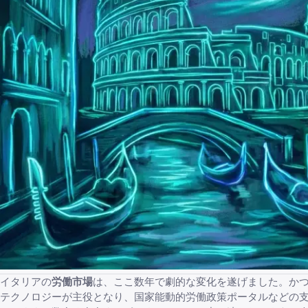
イタリアの
労働市場
は、ここ数年で劇的な変化を遂げました。かつ
テクノロジーが主役となり、
国家能動的労働政策ポータル
などの