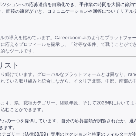
ポジションへの応募送信を自動化でき、手作業の時間を大幅に節約
り、面接の練習ができ、コミュニケーションや
回答
についてリアル
導入を始めています。Careerboom.aiのようなプラットフォ
確に応えるプロフィールを提示し、「対等な条件」で戦うことがで
想的なツールです。
リスト
続けています。グローバルなプラットフォームとは異なり、randst
されている取り組みと統合しながら、イタリア北部、中部、南部の
ます。県、職種カテゴリー、経験年数、そして2026年においてま
り込むことができます。
ックシステムの一つを提供しています。自分の応募書類が閲覧されたか、
きます。
テゴリー（法律68/99）専用のセクションと特定のフィルターが