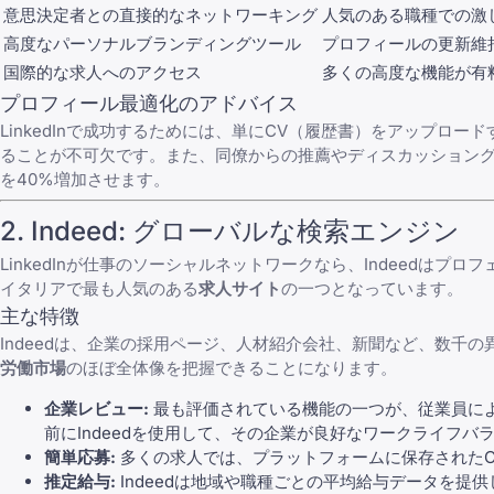
意思決定者との直接的なネットワーキング
人気のある職種での激
高度なパーソナルブランディングツール
プロフィールの更新維
国際的な求人へのアクセス
多くの高度な機能が有料（
プロフィール最適化のアドバイス
LinkedInで成功するためには、単にCV（履歴書）をアップロ
ることが不可欠です。また、同僚からの推薦やディスカッション
を40%増加させます。
2.
Indeed
: グローバルな検索エンジン
LinkedInが仕事のソーシャルネットワークなら、Indeedは
イタリアで最も人気のある
求人サイト
の一つとなっています。
主な特徴
Indeedは、企業の採用ページ、人材紹介会社、新聞など、数千の
労働市場
のほぼ全体像を把握できることになります。
企業レビュー:
最も評価されている機能の一つが、従業員によ
前にIndeedを使用して、その企業が良好なワークライフ
簡単応募:
多くの求人では、プラットフォームに保存されたC
推定給与:
Indeedは地域や職種ごとの平均給与データを提