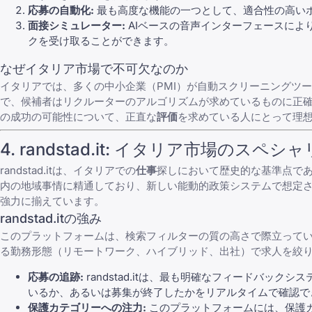
応募の自動化:
最も高度な機能の一つとして、適合性の高い
面接シミュレーター:
AIベースの音声インターフェースによ
クを受け取ることができます。
なぜイタリア市場で不可欠なのか
イタリアでは、多くの中小企業（PMI）が自動スクリーニングツールの
で、候補者はリクルーターのアルゴリズムが求めているものに正
の成功の可能性について、正直な
評価
を求めている人にとって理
4.
randstad.it
: イタリア市場のスペシャ
randstad.itは、イタリアでの
仕事
探しにおいて歴史的な基準点であり
内の地域事情に精通しており、
新しい能動的政策システム
で想定
強力に揃えています。
randstad.itの強み
このプラットフォームは、検索フィルターの質の高さで際立ってい
る勤務形態（リモートワーク、ハイブリッド、出社）で求人を絞
応募の追跡:
randstad.itは、最も明確なフィードバ
いるか、あるいは募集が終了したかをリアルタイムで確認で
保護カテゴリーへの注力:
このプラットフォームには、保護カ