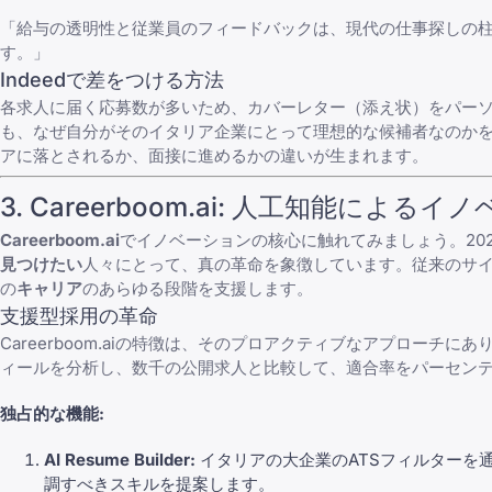
「給与の透明性と従業員のフィードバックは、現代の仕事探しの
す。」
Indeedで差をつける方法
各求人に届く応募数が多いため、
カバーレター（添え状）をパー
も、なぜ自分がそのイタリア企業にとって理想的な候補者なのかを
アに落とされるか、面接に進めるかの違いが生まれます。
3.
Careerboom.ai
: 人工知能によるイノ
Careerboom.ai
でイノベーションの核心に触れてみましょう。20
見つけたい
人々にとって、真の革命を象徴しています。従来のサイトが
の
キャリア
のあらゆる段階を支援します。
支援型採用の革命
Careerboom.ai
の特徴は、そのプロアクティブなアプローチにあ
ィールを分析し、数千の公開求人と比較して、適合率をパーセン
独占的な機能:
AI Resume Builder:
イタリアの大企業のATSフィルターを
調すべきスキルを提案します。