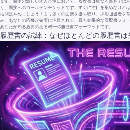
ます。競争の激しい求人市場において、履歴書は単なる書類では
り、面接へのゴールデンチケットです。すぐに注目を集めなけれ
推測はやめましょう！より多くの面接を勝ち取り、採用担当者を
み、あなたの応募が確実に注目される、最も効果的な履歴書フォ
あなたが知る必要のある
唯一の
履歴書フォーマットです。
履歴書の試練：なぜほとんどの履歴書は