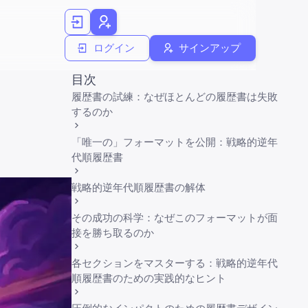
ログイン
サインアップ
目次
履歴書の試練：なぜほとんどの履歴書は失敗
するのか
「唯一の」フォーマットを公開：戦略的逆年
代順履歴書
戦略的逆年代順履歴書の解体
その成功の科学：なぜこのフォーマットが面
接を勝ち取るのか
各セクションをマスターする：戦略的逆年代
順履歴書のための実践的なヒント