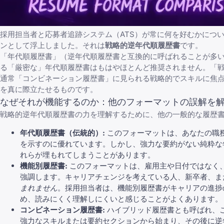
採用担当者と応募者追跡システム（ATS）が常に何を好むかにつ
ンとして浮上しました。それは
戦略的逆年代順履歴書
です。
「年代順履歴書」（逆年代順履歴書と互換的に呼ばれることが多
る「厳密な」年代順履歴書はもはやほとんど推奨されません。「
通常「コンビネーション履歴書」に見られる戦略的でスキルに焦
を真に際立たせるものです。
なぜそれが機能するのか：他のフォーマットの誤解を
戦略的逆年代順履歴書の力を理解するために、他の一般的な履歴
年代順履歴書（伝統的）:
このフォーマットは、あなたの職
を示すのに優れています。しかし、強力な要約がない純粋な
れらが埋もれてしまうことがあります。
機能別履歴書:
このフォーマットは、雇用主や日付ではなく
強調します。
キャリアチェンジを考えている人
、新卒者、ま
まれません
。採用担当者は、機能別履歴書がキャリアの進捗
め、読みにくく理解しにくいと感じることがよくあります。
コンビネーション履歴書:
ハイブリッド履歴書とも呼ばれ、
強力なスキルまたは要約セクションから始まり、その後に逆