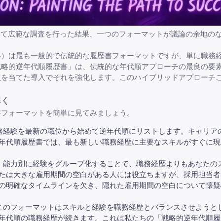
いて広範な調査を行った結果、一つのフォーマットが議論の余地の
い）は最も一般的で伝統的な履歴書フォーマットですが、単に職務
戦略的逆年代順履歴書」は、伝統的な年代順アプローチの最良の要
点を当てた導入でそれを強化します。このハイブリッドアプローチ
解く
書フォーマットを簡単に見てみましょう。
務経験を最新の職位から始めて逆年代順にリストします。キャリア
年代順履歴書では、最も新しい職務経歴に主要なスキルがすぐに現
、能力別に経験をグループ化することで、職務経歴よりもあなたの
たは
大きな雇用期間の空白がある人
には役立ちますが、採用担当者
の明確なタイムラインを欠き、隠れた雇用期間の空白について懐疑
このフォーマットはスキルと経験を職務経歴とバランスさせようと
年代順の職務経歴が続きます。これは私たちの「戦略的逆年代順履