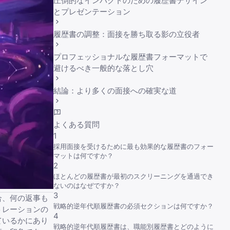
圧倒的なインパクトのための履歴書デザイン
とプレゼンテーション
履歴書の調整：面接を勝ち取る影の立役者
プロフェッショナルな履歴書フォーマットで
避けるべき一般的な落とし穴
結論：より多くの面接への確実な道
よくある質問
1
採用面接を受けるために最も効果的な履歴書のフォー
マットは何ですか？
2
ほとんどの履歴書が最初のスクリーニングを通過でき
ないのはなぜですか？
3
合、何の返事も
戦略的逆年代順履歴書の必須セクションは何ですか？
トレーションの
4
ているかにあり
戦略的逆年代順履歴書は、職能別履歴書とどのように