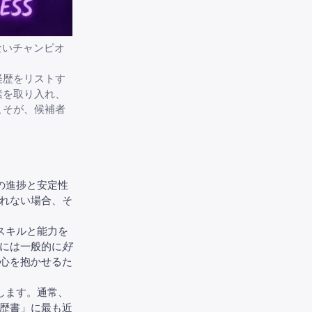
ないチャンピオ
経歴をリストす
素を取り入れ、
こそが、候補者
の進捗と安定性
れない場合、そ
スキルと能力を
には一般的に
好
心を抱かせるた
します。通常、
歴書」に最も近