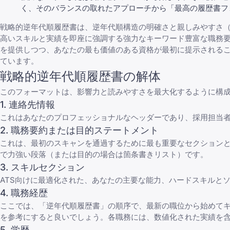
く、そのバランスの取れたアプローチから「最高の履歴書フ
戦略的逆年代順履歴書は、逆年代順構造の明確さと親しみやすさ（
高いスキルと実績を即座に強調する強力なキーワード豊富な職務
を提供しつつ、あなたの最も価値のある資格が最初に提示されるこ
ています。
戦略的逆年代順履歴書の解体
このフォーマットは、影響力と読みやすさを最大化するように構
1. 連絡先情報
これはあなたのプロフェッショナルなヘッダーであり、採用担当
2. 職務要約または目的ステートメント
これは、最初のスキャンを通過するために最も重要なセクション
で力強い段落（または目的の場合は箇条書きリスト）です。
3. スキルセクション
ATS向けに最適化された、あなたの主要な能力、ハードスキルと
4. 職務経歴
ここでは、「逆年代順履歴書」の順序で、最新の職位から始めて
を参考にすると良いでしょう。各職務には、数値化された実績を
5. 学歴