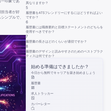
第一印象であ
異なりますか？
5
用担当者が好
履歴書をATSフレンドリーにするにはどうすればよい
もシンプルで、
ですか？
6
履歴書には職務要約と目標ステートメントのどちらを
使用すべきですか？
7
履歴書の長さはどのくらいが適切ですか？
8
履歴書のデザインと読みやすさのためのベストプラク
ティスは何ですか？
始める準備はできましたか？
今日から無料でキャリアを築き始めましょう
履歴書
求人トラッカー
カバーレター