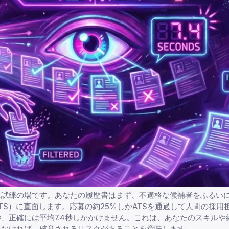
は試練の場です。あなたの履歴書はまず、不適格な候補者をふるい
S）に直面します。応募の約25%しかATSを通過して人間の採用
、正確には平均7.4秒しかかけません。これは、あなたのスキルや
いなければ、破棄されるリスクがあることを意味します。