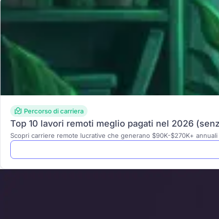
Percorso di carriera
Top 10 lavori remoti meglio pagati nel 2026 (senz
Scopri carriere remote lucrative che generano $90K-$270K+ annuali se