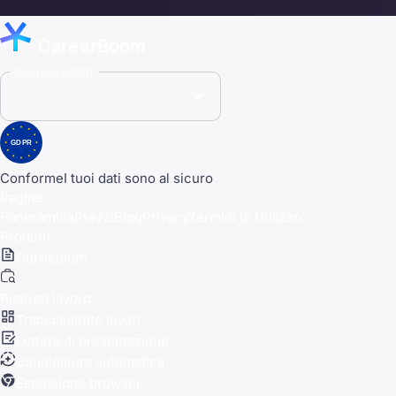
CareerBoom
Country (USD)
GDPR
Conforme
I tuoi dati sono al sicuro
Pagine
Panoramica
Prezzi
Blog
Privacy
Termini di Utilizzo
Prodotti
Curriculum
Ricerca lavoro
Tracciamento lavori
Lettera di presentazione
Candidatura automatica
Estensione browser