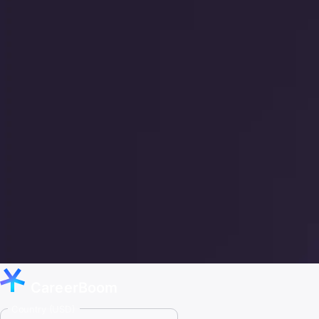
CareerBoom
Country (USD)