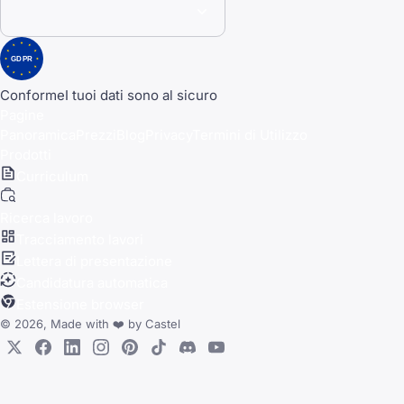
GDPR
Conforme
I tuoi dati sono al sicuro
Pagine
Panoramica
Prezzi
Blog
Privacy
Termini di Utilizzo
Prodotti
Curriculum
Ricerca lavoro
Tracciamento lavori
Lettera di presentazione
Candidatura automatica
Estensione browser
© 2026, Made with
❤️
by
Castel