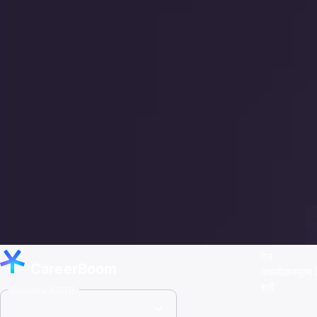
पेज
CareerBoom
अवलोकन
मूल्य 
शर्तें
Country (USD)