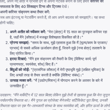
लिए, अपने नए क्षेत्र में प्रभावी ढंग से अपना नेटवर्क बनाने के लिए हमारे
करियर की
सफलता के लिए 40 लिंक्डइन टिप्स और ट्रिक्स
देखें।
अपनी करियर संक्रमण कथा तैयार करें:
जब आप इंटरव्यू या नेटवर्किंग करते हैं, तो आप अपने बदलाव को समझाएंगे। यह कथा
होनी चाहिए:
अपने अतीत को स्वीकार करें:
"मेरा [क्षेत्र] में 15 साल का पुरस्कृत करियर रहा
है, जहाँ मैंने [कौशल] में मजबूत विशेषज्ञता विकसित की है।"
प्रेरणा समझाएं:
"समय के साथ, मुझे एहसास हुआ कि मैं [मूल्य/काम के प्रकार/
प्रभाव] से सबसे अधिक ऊर्जावान होता हूँ, जिसने मुझे [नया क्षेत्र] तलाशने के
लिए प्रेरित किया।"
इरादा दिखाएं:
"मैंने इस संक्रमण की तैयारी के लिए [विशिष्ट कार्य: पूर्ण
प्रमाणपत्र, स्वयंसेवा, शोध] किए हैं।"
बिंदुओं को जोड़ें:
"[प्रासंगिक कौशल] में मेरी पृष्ठभूमि मुझे [लक्षित भूमिका] के
लिए अच्छी तरह से तैयार करती है क्योंकि [विशिष्ट संबंध]।"
उत्साह व्यक्त करें:
"मैं [उद्योग/मिशन] में योगदान करने के अवसर के बारे में
उत्साहित हूँ।"
उदाहरण:
"मैंने मार्केटिंग में 12 साल बिताए लेकिन मुझे तेजी से एहसास हुआ कि मेरा जुनून
पर्यावरणीय स्थिरता था। मैंने गूगल का प्रोजेक्ट मैनेजमेंट सर्टिफिकेट पूरा किया, उनकी
स्थिरता पहल पर एक गैर-लाभकारी संस्था के साथ स्वयंसेवा की, और हरित ऊर्जा के लोगों