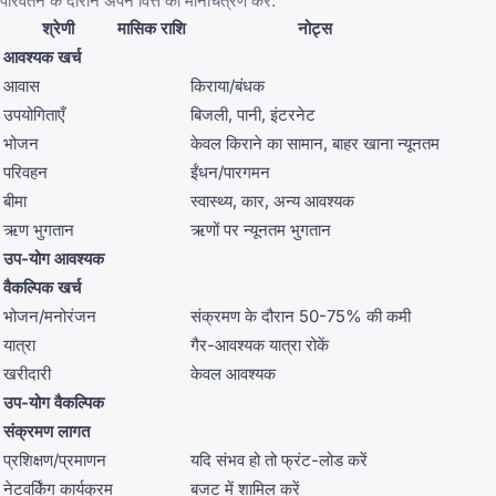
परिवर्तन के दौरान अपने वित्त का मानचित्रण करें:
श्रेणी
मासिक राशि
नोट्स
आवश्यक खर्च
आवास
किराया/बंधक
उपयोगिताएँ
बिजली, पानी, इंटरनेट
भोजन
केवल किराने का सामान, बाहर खाना न्यूनतम
परिवहन
ईंधन/पारगमन
बीमा
स्वास्थ्य, कार, अन्य आवश्यक
ऋण भुगतान
ऋणों पर न्यूनतम भुगतान
उप-योग आवश्यक
वैकल्पिक खर्च
भोजन/मनोरंजन
संक्रमण के दौरान 50-75% की कमी
यात्रा
गैर-आवश्यक यात्रा रोकें
खरीदारी
केवल आवश्यक
उप-योग वैकल्पिक
संक्रमण लागत
प्रशिक्षण/प्रमाणन
यदि संभव हो तो फ्रंट-लोड करें
नेटवर्किंग कार्यक्रम
बजट में शामिल करें