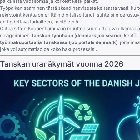
palkallista vuosilomaa ja korkeat keskipalkat.
Työpaikan saaminen tästä skandinaavisesta keitaasta vaatii ku
rekrytointikenttä on erittäin digitalisoitunut, suhteisiin perus
on tiedettävä tarkalleen, mistä etsiä.
Olitpa sitten Kööpenhaminaan muuttoa suunnitteleva ulkomaalain
navigoiminen
Tanskan työnhaun
(
denmark job search
) kentäl
työnhakuportaalia Tanskassa
(
job portals denmark
), joita ma
joka voi automatisoida koko hakuprosessisi.
Tanskan uranäkymät vuonna 2026