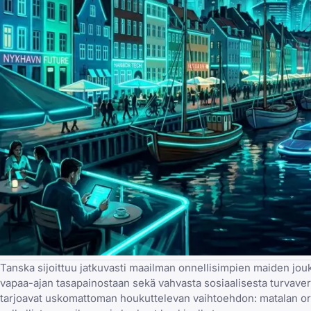
Tanska sijoittuu jatkuvasti maailman onnellisimpien maiden jou
vapaa-ajan tasapainostaan sekä vahvasta sosiaalisesta turvaver
tarjoavat uskomattoman houkuttelevan vaihtoehdon: matalan orga