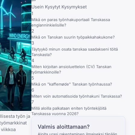
Usein Kysytyt Kysymykset
1
Mikä on paras työnhakuportaali Tanskassa
englanninkielisille?
2
Mikä on Tanskan suurin työpaikkahakukone?
3
Täytyykö minun osata tanskaa saadakseni töitä
Tanskasta?
4
Miten kirjoitan ansioluettelon (CV) Tanskan
työmarkkinoille?
5
Mikä on "kaffemøde" Tanskan työnhaussa?
6
Miten voin automatisoida työnhakuni Tanskassa?
7
Millä aloilla palkataan eniten työntekijöitä
Tanskassa vuonna 2026?
isesta työn ja
 työmarkkinat
Valmis aloittamaan?
 viikkoa
Aloita urasi rakentaminen ilmaiseksi tänään