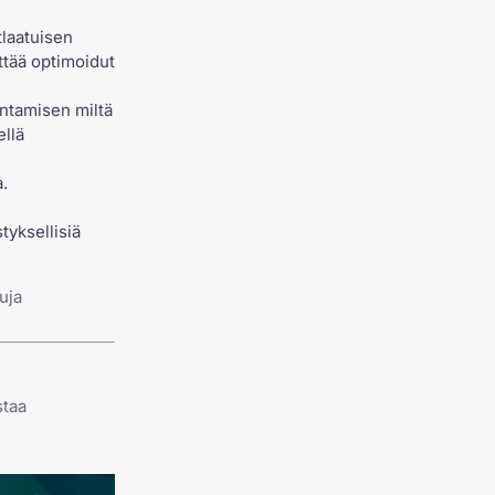
tlaatuisen
ettää optimoidut
entamisen miltä
ellä
.
tyksellisiä
uja
staa