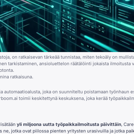
toja, on ratkaisevan tärkeää tunnistaa, miten tekoäly on mullist
tarkistaminen, ansioluettelon räätälöinti jokaista ilmoitusta v
otonta.
ina ratkaisuna.
ja automaatioalusta
, joka on suunniteltu poistamaan työnhaun e
areerboom.ai toimii keskitettynä keskuksena, joka kerää työpaikkai
lisätään
yli miljoona uutta työpaikkailmoitusta päivittäin
, Car
, jotka ovat piilossa pienten yritysten urasivuilla ja jotka paik