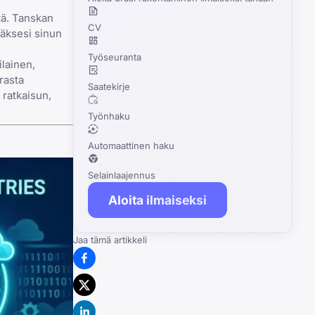
tä. Tanskan
CV
yäksesi sinun
Työseuranta
lainen,
rasta
Saatekirje
 ratkaisun,
Työnhaku
Automaattinen haku
Selainlaajennus
Aloita ilmaiseksi
Jaa tämä artikkeli