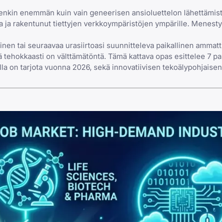
itenkin enemmän kuin vain geneerisen ansioluettelon lähettämis
tuva ja rakentunut tiettyjen verkkoympäristöjen ympärille. Menest
en tai seuraavaa urasiirtoasi suunnitteleva paikallinen ammatti
lä tehokkaasti on välttämätöntä. Tämä kattava opas esittelee 7 pa
alla on tarjota vuonna 2026, sekä innovatiivisen tekoälypohjaisen