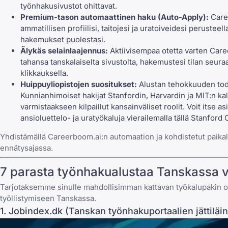
työnhakusivustot ohittavat.
Premium-tason automaattinen haku (Auto-Apply):
Caree
ammatillisen profiilisi, taitojesi ja uratoiveidesi perusteel
hakemukset puolestasi.
Älykäs selainlaajennus:
Aktiivisempaa otetta varten
Care
tahansa tanskalaiselta sivustolta, hakemustesi tilan seur
klikkauksella.
Huippuyliopistojen suositukset:
Alustan tehokkuuden todi
Kunnianhimoiset hakijat Stanfordin, Harvardin ja MIT:n kalt
varmistaakseen kilpaillut kansainväliset roolit. Voit itse 
ansioluettelo- ja uratyökaluja vierailemalla tällä
Stanford C
Yhdistämällä Careerboom.ai:n automaation ja kohdistetut paikall
ennätysajassa.
7 parasta työnhakualustaa Tanskassa
Tarjotaksemme sinulle mahdollisimman kattavan työkalupakin ol
työllistymiseen Tanskassa.
1. Jobindex.dk (Tanskan työnhakuportaalien jättiläi