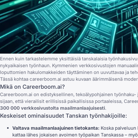
Ennen kuin tarkastelemme yksittäisiä tanskalaisia työnhakusivus
nykyaikaisen työnhaun. Kymmenien verkkosivustojen manuaalinen 
loputtomien hakulomakkeiden täyttäminen on uuvuttavaa ja teh
Tässä kohtaa
careerboom.ai
astuu kuvaan äärimmäisenä modern
Mikä on Careerboom.ai?
Careerboom.ai on edistyksellinen,
tekoälypohjainen työnhaku- 
sijaan, että vierailisit erillisissä paikallisissa portaaleissa, C
300 000 verkkosivustolta maailmanlaajuisesti
.
Keskeiset ominaisuudet Tanskan työnhakijoille:
Valtava maailmanlaajuinen tietokanta:
Koska palveluun 
kattaa lähes jokaisen avoimen työpaikan Tanskassa – myös ne