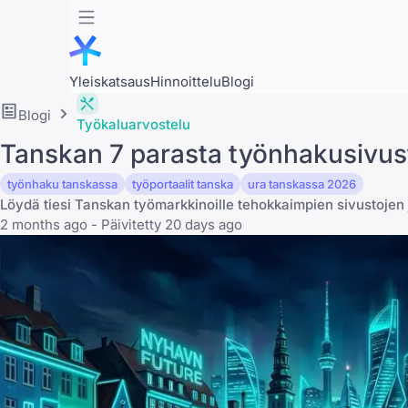
Yleiskatsaus
Hinnoittelu
Blogi
Blogi
Työkaluarvostelu
Tanskan 7 parasta työnhakusivu
työnhaku tanskassa
työportaalit tanska
ura tanskassa 2026
Löydä tiesi Tanskan työmarkkinoille tehokkaimpien sivustojen ja 
2 months ago - Päivitetty 20 days ago