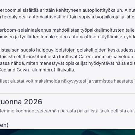
rboom.ai sisältää erittäin kehittyneen autopilottityökalun. Ainu
la tekoäly etsii automaattisesti erittäin sopivia työpaikkoja ja läh
erboom-selainlaajennus
mahdollistaa työpaikkailmoitusten tall
aamisen ja työläiden lomakkeiden automaattisen täyttämisen yhd
staa sen suosio huippuyliopistojen opiskelijoiden keskuudessa
aisista eliitti-instituutioista luottavat Careerboom.ai-palveluun
asiassa nähdä, miten menestyvät opiskelijat hyödyntävät näitä edis
ap and Gown -alumniprofiilisivulla
.
iset alustat voit maksimoida näkyvyytesi ja varmistaa haastattel
 vuonna 2026
emme koonneet seitsemän parasta paikallista ja alueellista alu
nen)