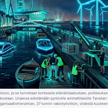
kkoon, ja se tunnetaan korkeasta elämänlaadustaan, poikkeuksell
kostaan. Uraansa edistämään pyrkiville ammattilaisille Tanskan
nisaatiohierarkian, 37 tunnin vakiotyöviikon, viidestä kuuteen