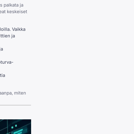
s palkata ja
seat keskeiset
illa. Vaikka
ttien ja
ja
oturva-
tia
taanpa, miten