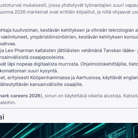
ustoturva) mukaisesti, jossa yhdistyvät työnantajien suuri vapau
uonna 2026 markkinat ovat erittäin kilpaillut, ja niitä ohjaavat u
taja tuulivoiman, kestävän kehityksen ja vihreän teknologian alo
 vakiintuneet, ympäristöinsinöörien, kestävän kehityksen konsul
 vahvaa.
a Leo Pharman kaltaisten jättiläisten vetämänä Tanskan lääke- 
nsainvälisistä osaajapooleista.
vät läpi nopeaa digitaalista murrosta. Ohjelmistokehittäjille, tiet
n uskomattoman suuri kysyntä.
t, erityisesti Kööpenhaminassa ja Aarhusissa, käyttävät englan
ähestyttävän kansainvälisille osaajille.
ark careers 2026
), sinun on käytettävä oikeita alustoja. Katso
aleihin.
ai