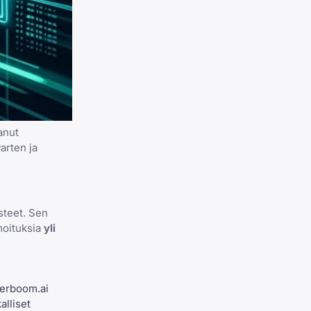
anut
arten ja
steet. Sen
lmoituksia
yli
eerboom.ai
alliset