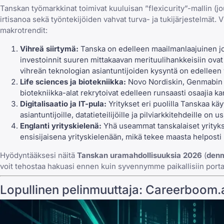
Tanskan työmarkkinat toimivat kuuluisan ”flexicurity”-mallin (jo
irtisanoa sekä työntekijöiden vahvat turva- ja tukijärjestelmät. V
makrotrendit:
Vihreä siirtymä:
Tanska on edelleen maailmanlaajuinen joh
investoinnit suuren mittakaavan merituulihankkeisiin ovat
vihreän teknologian asiantuntijoiden kysyntä on edelleen
Life sciences ja biotekniikka:
Novo Nordiskin, Genmabin j
biotekniikka-alat rekrytoivat edelleen runsaasti osaajia ka
Digitalisaatio ja IT-pula:
Yritykset eri puolilla Tanskaa käy
asiantuntijoille, datatieteilijöille ja pilviarkkitehdeille o
Englanti yrityskielenä:
Yhä useammat tanskalaiset yritykse
ensisijaisena yrityskielenään, mikä tekee maasta helposti l
Hyödyntääksesi näitä
Tanskan uramahdollisuuksia 2026
(
denm
voit tehostaa hakuasi ennen kuin syvennymme paikallisiin porta
Lopullinen pelinmuuttaja: Careerboom.