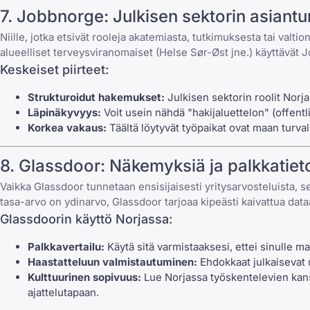
7. Jobbnorge: Julkisen sektorin asiantun
Niille, jotka etsivät rooleja akatemiasta, tutkimuksesta tai valtio
alueelliset terveysviranomaiset (Helse Sør-Øst jne.) käyttävät 
Keskeiset piirteet:
Strukturoidut hakemukset:
Julkisen sektorin roolit Norj
Läpinäkyvyys:
Voit usein nähdä "hakijaluettelon" (offentli
Korkea vakaus:
Täältä löytyvät työpaikat ovat maan turval
8. Glassdoor: Näkemyksiä ja palkkatiet
Vaikka Glassdoor tunnetaan ensisijaisesti yritysarvosteluista,
tasa-arvo on ydinarvo, Glassdoor tarjoaa kipeästi kaivattua data
Glassdoorin käyttö Norjassa:
Palkkavertailu:
Käytä sitä varmistaaksesi, ettei sinulle m
Haastatteluun valmistautuminen:
Ehdokkaat julkaisevat
Kulttuurinen sopivuus:
Lue Norjassa työskentelevien kansa
ajattelutapaan.