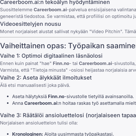
Careerboom.ai:n tekoälyn hyödyntäminen
Suosittelemme
Careerboom.ai
-palvelua ensisijaisena valintan
geneeristä tiedostoa. Se varmistaa, että profiilisi on optimoitu juu
Videoesittelyjen nousu
Monet norjalaiset alustat sallivat nykyään "Video Pitchin". Tämä o
Vaiheittainen opas: Työpaikan saamin
Vaihe 1: Optimoi digitaalinen läsnäolosi
Ennen kuin painat "hae"
Finn.no
- tai
Careerboom.ai
-sivustolla
Varmista, että "Tietoja minusta" -osiosi heijastaa norjalaisia arv
Vaihe 2: Aseta älykkäät ilmoitukset
Älä etsi manuaalisesti joka päivä
.
Aseta hälytyksiä
Finn.no
-sivustolle tietyillä avainsanoilla.
Anna
Careerboom.ai
:n hoitaa raskas työ asettamalla miel
Vaihe 3: Räätälöi ansioluettelosi (norjalaiseen tapa
Norjalaisen ansioluettelon
tulisi olla:
Kronologinen:
Aloita uusimmasta työpaikastasi.