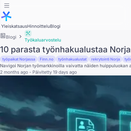
Yleiskatsaus
Hinnoittelu
Blogi
Blogi
Työkaluarvostelu
10 parasta työnhakualustaa Norj
työpaikat Norjassa
Finn.no
työnhakualustat
rekrytointi Norja
työ
Navigoi Norjan työmarkkinoilla vaivatta näiden huippuluokan a
2 months ago - Päivitetty 19 days ago