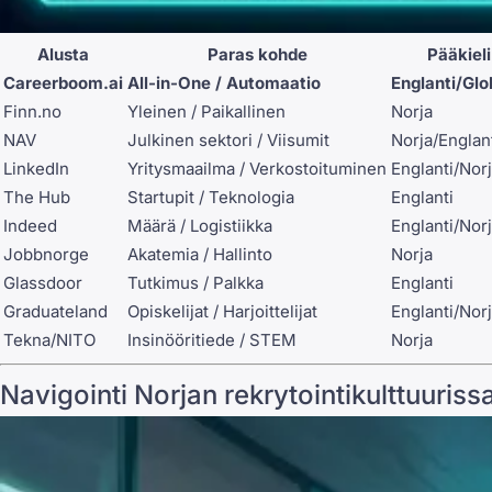
Alusta
Paras kohde
Pääkieli
Careerboom.ai
All-in-One / Automaatio
Englanti/Glo
Finn.no
Yleinen / Paikallinen
Norja
NAV
Julkinen sektori / Viisumit
Norja/Englan
LinkedIn
Yritysmaailma / Verkostoituminen
Englanti/Nor
The Hub
Startupit / Teknologia
Englanti
Indeed
Määrä / Logistiikka
Englanti/Nor
Jobbnorge
Akatemia / Hallinto
Norja
Glassdoor
Tutkimus / Palkka
Englanti
Graduateland
Opiskelijat / Harjoittelijat
Englanti/Nor
Tekna/NITO
Insinööritiede / STEM
Norja
Navigointi Norjan rekrytointikulttuuri