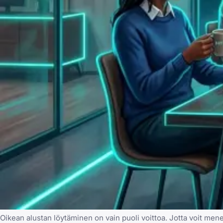
Oikean alustan löytäminen on vain puoli voittoa. Jotta voit me