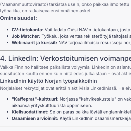
(Maahanmuuttovirasto) tarkistaa usein, onko paikkaa ilmoitettu 
työpaikka
, on ratkaiseva ensimmäinen askel.
Ominaisuudet:
CV-tietokanta:
Voit ladata CV:si NAV:n tietokantaan, josta
Job Matcher:
Työkalu, joka vertaa rekisteröityjä taitojasi a
Webinaarit ja kurssit:
NAV tarjoaa ilmaisia resursseja nor
4. LinkedIn: Verkostoitumisen voimanp
Vaikka Finn.no hallitsee paikallista volyymia,
LinkedIn
on asiantu
suositusten kautta ennen kuin niitä edes julkaistaan – ovat akt
LinkedInin käyttö Norjan työpaikkoihin
Norjalaiset rekrytoijat ovat erittäin aktiivisia LinkedInissä. H
"Kaffeprat"-kulttuuri:
Norjassa "kahvikeskustelu" on vakio
aikaansa yrityskulttuurista oppimiseen.
Kielisuodattimet:
Se on paras paikka löytää englanninkieli
Osaamisen arvioinnit:
Käytä LinkedInin osaamismerkkejä os