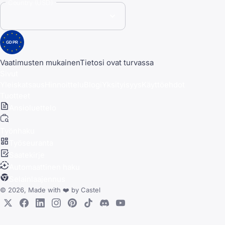
Country (USD)
GDPR
Vaatimusten mukainen
Tietosi ovat turvassa
Sivut
Yleiskatsaus
Hinnoittelu
Blogi
Yksityisyys
Käyttöehdot
Tuotteet
Ansioluettelo
Työnhaku
Työseuranta
Saatekirje
Automaattinen haku
Selainlaajennus
© 2026, Made with
❤️
by
Castel