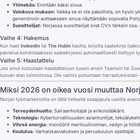
Ytimekäs:
Enintään kaksi sivua.
Valokuva mukaan:
Vaikka se ei ole pakollista, on hyvin 
generoinnin auttaakseen sinua näyttämään sopivalta Pohj
Suosittelijat:
Norjassa suosittelijat ovat CV:n tärkein osa.
Vaihe 4: Hakemus
Kun haet
Indeedin
tai
The Hubin
kautta,
kirjoita saatekirje (søk
palvelua kohdistaaksesi saatekirjeesi automaattisesti tiettyyn t
Vaihe 5: Haastattelu
Jos sinut kutsutaan
haastatteluun
(usein
ensin Teamsin tai Zoo
luovan alan toimistossa. Ole valmis puhumaan harrastuksistasi –
Miksi 2026 on oikea vuosi muuttaa Nor
Norjan työmarkkinoilla on tällä hetkellä osaajapula useilla avaina
Terveydenhuolto:
Sairaanhoitajat ja erikoislääkärit.
Teknologia:
Kyberturvallisuuden asiantuntijat, tekoälykehitt
Vihreä energia:
Insinöörit merituulivoiman, vedyn ja hiilidi
Koulutus:
Varhaiskasvatuksen ja peruskoulun opettajat.