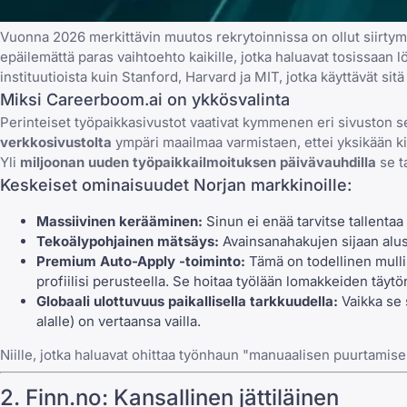
Vuonna 2026 merkittävin muutos rekrytoinnissa on ollut siirty
epäilemättä paras vaihtoehto kaikille, jotka haluavat tosissaan l
instituutioista kuin Stanford, Harvard ja MIT
, jotka käyttävät si
Miksi Careerboom.ai on ykkösvalinta
Perinteiset työpaikkasivustot vaativat kymmenen eri sivuston se
verkkosivustolta
ympäri maailmaa varmistaen, ettei yksikään ki
Yli
miljoonan uuden työpaikkailmoituksen päivävauhdilla
se t
Keskeiset ominaisuudet Norjan markkinoille:
Massiivinen kerääminen:
Sinun ei enää tarvitse tallentaa
Tekoälypohjainen mätsäys:
Avainsanahakujen sijaan alusta
Premium Auto-Apply -toiminto:
Tämä on todellinen mullis
profiilisi perusteella. Se
hoitaa työlään lomakkeiden täytö
Globaali ulottuvuus paikallisella tarkkuudella:
Vaikka se s
alalle) on vertaansa vailla.
Niille, jotka haluavat ohittaa työnhaun "manuaalisen puurtamise
2. Finn.no: Kansallinen jättiläinen