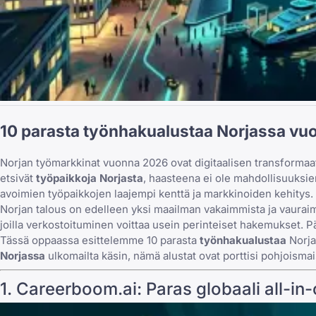
10 parasta työnhakualustaa Norjassa vu
Norjan työmarkkinat vuonna 2026 ovat digitaalisen transformaat
etsivät
työpaikkoja Norjasta
, haasteena ei ole mahdollisuuksien
avoimien työpaikkojen
laajempi kenttä ja markkinoiden kehitys.
Norjan talous on edelleen yksi maailman vakaimmista ja vauraimm
joilla verkostoituminen voittaa usein perinteiset hakemukset. Pä
Tässä oppaassa esittelemme 10 parasta
työnhakualustaa
Norja
Norjassa
ulkomailta käsin, nämä alustat ovat porttisi pohjoism
1. Careerboom.ai: Paras globaali all-in