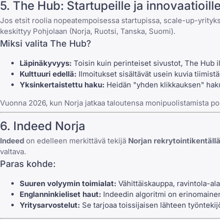
5. The Hub: Startupeille ja innovaatioill
Jos etsit roolia nopeatempoisessa startupissa, scale-up-yrityk
keskittyy Pohjolaan (Norja, Ruotsi, Tanska, Suomi).
Miksi valita The Hub?
Läpinäkyvyys:
Toisin kuin perinteiset sivustot, The Hub il
Kulttuuri edellä:
Ilmoitukset sisältävät usein kuvia tiimis
Yksinkertaistettu haku:
Heidän "yhden klikkauksen" hakup
Vuonna 2026, kun Norja jatkaa taloutensa monipuolistamista pois 
6. Indeed Norja
Indeed
on edelleen merkittävä tekijä
Norjan rekrytointikentäll
valtava.
Paras kohde:
Suuren volyymin toimialat:
Vähittäiskauppa, ravintola-ala 
Englanninkieliset haut:
Indeedin algoritmi on erinomainen 
Yritysarvostelut:
Se tarjoaa toissijaisen lähteen työntekijö