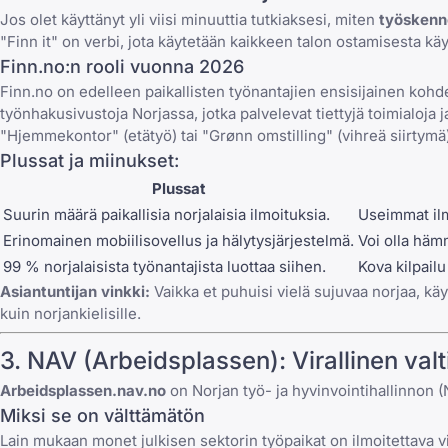
Jos olet käyttänyt yli viisi minuuttia tutkiaksesi, miten
työskenn
"Finn it" on verbi, jota käytetään kaikkeen talon ostamisesta kä
Finn.no:n rooli vuonna 2026
Finn.no on edelleen paikallisten työnantajien ensisijainen kohde
työnhakusivustoja Norjassa
, jotka palvelevat tiettyjä toimialoj
"Hjemmekontor" (etätyö) tai "Grønn omstilling" (vihreä siirtymä)
Plussat ja miinukset:
Plussat
Suurin määrä paikallisia norjalaisia ilmoituksia.
Useimmat ilm
Erinomainen mobiilisovellus ja hälytysjärjestelmä.
Voi olla hämm
99 % norjalaisista työnantajista luottaa siihen.
Kova kilpailu
Asiantuntijan vinkki:
Vaikka et puhuisi vielä sujuvaa norjaa, kä
kuin norjankielisille.
3. NAV (Arbeidsplassen): Virallinen valt
Arbeidsplassen.nav.no
on Norjan työ- ja hyvinvointihallinnon 
Miksi se on välttämätön
Lain mukaan monet julkisen sektorin työpaikat on ilmoitettava vi