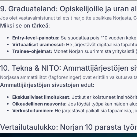
9. Graduateland: Opiskelijoille ja uran
Jos olet vastavalmistunut tai etsit harjoittelupaikkaa Norjasta,
G
Miksi se on tärkeä:
Entry-level-painotus:
Se suodattaa pois "10 vuoden kokem
Virtuaaliset uramessut:
He järjestävät digitaalisia tapaht
Trainee-ohjelmat:
Monet Norjan suurimmista yrityksistä (ku
10. Tekna & NITO: Ammattijärjestöjen s
Norjassa ammattiliitot (fagforeninger) ovat erittäin vaikutusvalt
Ammattijärjestöjen sivustojen edut:
Eksklusiiviset ilmoitukset:
Jotkut erikoistuneet insinöörit
Oikeudellinen neuvonta:
Jos löydät työpaikan näiden alust
Verkostoituminen:
He järjestävät paikallisia tapaamisia, j
Vertailutaulukko: Norjan 10 parasta ty