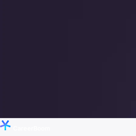
CareerBoom