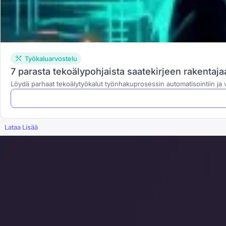
Työkaluarvostelu
7 parasta tekoälypohjaista saatekirjeen rakentaj
Löydä parhaat tekoälytyökalut työnhakuprosessin automatisointiin j
Lataa Lisää