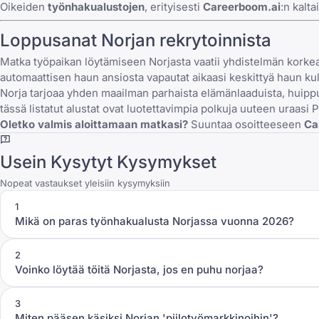
Oikeiden
työnhakualustojen
, erityisesti
Careerboom.ai
:n kalt
Loppusanat Norjan rekrytoinnista
Matka työpaikan löytämiseen Norjasta vaatii yhdistelmän korkea
automaattisen haun ansiosta vapautat aikaasi keskittyä haun kul
Norja tarjoaa yhden maailman parhaista elämänlaaduista, huipp
tässä listatut alustat ovat luotettavimpia polkuja uuteen uraas
Oletko valmis aloittamaan matkasi?
Suuntaa osoitteeseen
Ca
Usein Kysytyt Kysymykset
Nopeat vastaukset yleisiin kysymyksiin
1
Mikä on paras työnhakualusta Norjassa vuonna 2026?
2
Voinko löytää töitä Norjasta, jos en puhu norjaa?
3
Miten pääsen käsiksi Norjan 'piilotyömarkkinoihin'?