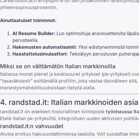
Careerboom.ai
:n erityispiirre on sen proaktiivinen lähestymistap
yhteensopivuusprosentin.
Ainutlaatuiset toiminnot:
AI Resume Builder:
Luo optimoituja ansioluetteloita läpäi
perusteella.
Hakemusten automatisointi:
Yksi edistyneimmistä toiminn
Haastattelusimulaattori:
Tekoälyyn perustuvan puherajapinn
Miksi se on välttämätön Italian markkinoilla
Italiassa monet pienet ja keskisuuret yritykset (pk-yritykset) 
"tasaväkisesti" esittämällä profiilin, joka vastaa täsmälleen sitä, 
menestysmahdollisuuksistaan tietyllä alalla.
4.
randstad.it
: Italian markkinoiden asia
randstad.it on edelleen historiallinen kiintopiste
työnhaussa Ita
Etelä-Italian pk-yrityksiltä, integroituen
uuden aktiivisen politii
randstad.it:n vahvuudet
Alusta erottuu hakusuodattimiensa laadulla. Voit suodattaa il