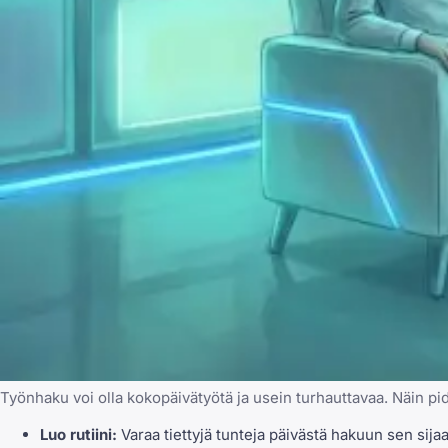
Työnhaku voi olla kokopäivätyötä ja usein turhauttavaa. Näin pi
Luo rutiini:
Varaa tiettyjä tunteja päivästä hakuun sen sijaa