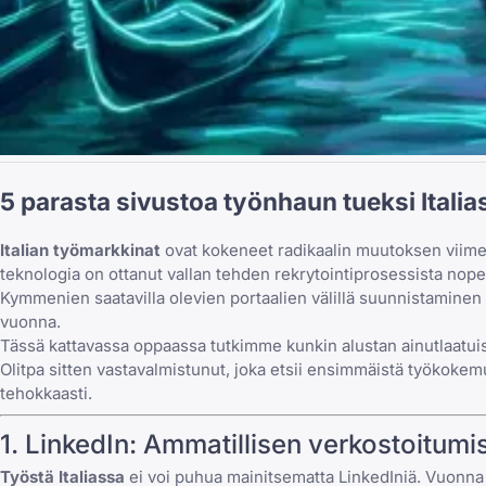
5 parasta sivustoa työnhaun tueksi Ital
Italian työmarkkinat
ovat kokeneet radikaalin muutoksen viime 
teknologia on ottanut vallan tehden rekrytointiprosessista n
Kymmenien saatavilla olevien portaalien välillä suunnistaminen 
vuonna.
Tässä kattavassa oppaassa tutkimme kunkin alustan ainutlaatuisi
Olitpa sitten
vastavalmistunut, joka etsii ensimmäistä työkoke
tehokkaasti.
1.
LinkedIn
: Ammatillisen verkostoitumi
Työstä Italiassa
ei voi puhua mainitsematta LinkedIniä. Vuonna 