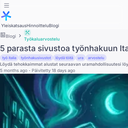
Yleiskatsaus
Hinnoittelu
Blogi
Blogi
Työkaluarvostelu
5 parasta sivustoa työnhakuun It
työ italia
työnhakusivustot
löydä töitä
ura
arvostelu
Löydä tehokkaimmat alustat seuraavan uramahdollisuutesi löyt
5 months ago - Päivitetty 18 days ago