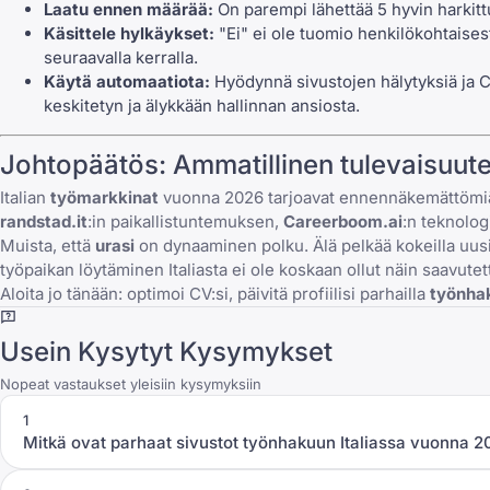
Laatu ennen määrää:
On parempi lähettää 5 hyvin harkitt
Käsittele hylkäykset
:
"Ei" ei ole tuomio henkilökohtaises
seuraavalla kerralla.
Käytä automaatiota:
Hyödynnä sivustojen hälytyksiä ja
C
keskitetyn ja älykkään hallinnan ansiosta.
Johtopäätös: Ammatillinen tulevaisuute
Italian
työmarkkinat
vuonna 2026 tarjoavat ennennäkemättömiä mah
randstad.it
:in paikallistuntemuksen,
Careerboom.ai
:n teknolog
Muista, että
urasi
on dynaaminen polku. Älä pelkää kokeilla uusia 
työpaikan löytäminen Italiasta ei ole koskaan ollut näin saavutet
Aloita jo tänään: optimoi CV:si, päivitä profiilisi parhailla
työnhak
Usein Kysytyt Kysymykset
Nopeat vastaukset yleisiin kysymyksiin
1
Mitkä ovat parhaat sivustot työnhakuun Italiassa vuonna 