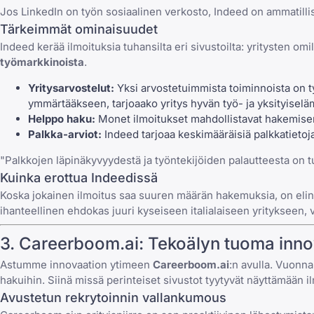
Jos LinkedIn on työn sosiaalinen verkosto, Indeed on ammatilli
Tärkeimmät ominaisuudet
Indeed kerää ilmoituksia tuhansilta eri sivustoilta: yritysten omil
työmarkkinoista
.
Yritysarvostelut:
Yksi arvostetuimmista toiminnoista on t
ymmärtääkseen, tarjoaako yritys hyvän työ- ja yksityisel
Helppo haku:
Monet ilmoitukset mahdollistavat hakemisen 
Palkka-arviot:
Indeed tarjoaa keskimääräisiä palkkatietoj
"Palkkojen läpinäkyvyydestä ja työntekijöiden palautteesta on t
Kuinka erottua Indeedissä
Koska jokainen ilmoitus saa suuren määrän hakemuksia, on eli
ihanteellinen ehdokas juuri kyseiseen italialaiseen yritykseen
3.
Careerboom.ai
: Tekoälyn tuoma inno
Astumme innovaation ytimeen
Careerboom.ai
:n avulla. Vuonna
hakuihin. Siinä missä perinteiset sivustot tyytyvät näyttämään 
Avustetun rekrytoinnin vallankumous