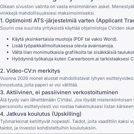
Oikean sivuston valinta on vasta ensimmäinen askel. Menestyäk
vinkkejä mahdollisuuksiesi maksimoimiseksi.
1. Optimointi ATS-järjestelmiä varten (Applicant Tr
Suurin osa suurista yrityksistä käyttää ohjelmistoja CV:iden 
Käytä yksinkertaisia muotoja (PDF tai vakio Word).
Lisää työpaikkailmoituksessa olevia avainsanoja.
Vältä
liian monimutkaisia grafiikoita
tai sisäkkäisiä tauluko
Hyödynnä työkaluja kuten
Careerboom.ai
tarkistaaksesi C
2. Video-CV:n merkitys
Vuonna 2026 monet alustat mahdollistavat lyhyen esittelyvideon
innostusta, joita paperi ei voi välittää.
3. Aktiivinen, ei passiivinen verkostoituminen
Älä tyydy vain lähettämään CV:täsi. Jos löydät mielenkiintoisen 
personoitu esittelyviesti voi nostaa hakemuksesi listan kärkeen
4. Jatkuva koulutus (Upskilling)
Työmarkkinat kehittyvät nopeasti. Taidot, joita vaadittiin kaksi
taidot, ja investoi kohdistettuihin koulutuksiin.