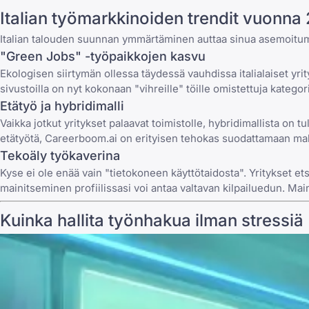
Italian työmarkkinoiden trendit vuonna
Italian talouden suunnan ymmärtäminen auttaa sinua asemoit
"Green Jobs" -työpaikkojen kasvu
Ekologisen siirtymän ollessa täydessä vauhdissa italialaiset yrit
sivustoilla on nyt kokonaan "vihreille" töille omistettuja kategori
Etätyö ja hybridimalli
Vaikka jotkut yritykset palaavat toimistolle, hybridimallista on 
etätyötä
, Careerboom.ai on erityisen tehokas suodattamaan mahd
Tekoäly työkaverina
Kyse ei ole enää vain "tietokoneen käyttötaidosta". Yritykset et
mainitseminen profiilissasi voi antaa valtavan kilpailuedun. Maini
Kuinka hallita työnhakua ilman stressiä