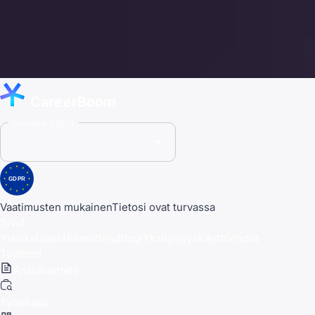
CareerBoom
Country (USD)
GDPR
Vaatimusten mukainen
Tietosi ovat turvassa
Sivut
Yleiskatsaus
Hinnoittelu
Blogi
Yksityisyys
Käyttöehdot
Tuotteet
Ansioluettelo
Työnhaku