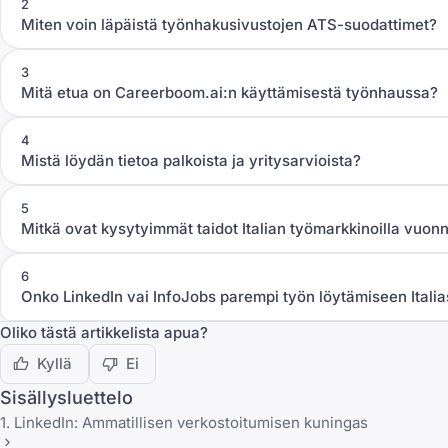
2
Miten voin läpäistä työnhakusivustojen ATS-suodattimet?
3
Mitä etua on Careerboom.ai:n käyttämisestä työnhaussa?
4
Mistä löydän tietoa palkoista ja yritysarvioista?
5
Mitkä ovat kysytyimmät taidot Italian työmarkkinoilla vuo
6
Onko LinkedIn vai InfoJobs parempi työn löytämiseen Itali
Oliko tästä artikkelista apua?
Kyllä
Ei
Sisällysluettelo
1. LinkedIn: Ammatillisen verkostoitumisen kuningas