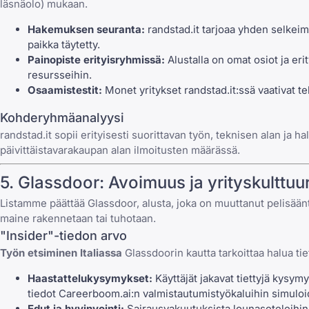
läsnäolo) mukaan.
Hakemuksen seuranta:
randstad.it tarjoaa yhden selkeimm
paikka täytetty.
Painopiste erityisryhmissä:
Alustalla on omat osiot ja eri
resursseihin
.
Osaamistestit:
Monet yritykset randstad.it:ssä vaativat t
Kohderyhmäanalyysi
randstad.it sopii erityisesti suorittavan työn, teknisen alan ja 
päivittäistavarakaupan alan ilmoitusten määrässä.
5.
Glassdoor
: Avoimuus ja yrityskulttuur
Listamme päättää Glassdoor, alusta, joka on muuttanut pelisääntö
maine rakennetaan tai tuhotaan.
"Insider"-tiedon arvo
Työn etsiminen Italiassa
Glassdoorin kautta tarkoittaa halua tiet
Haastattelukysymykset:
Käyttäjät jakavat
tiettyjä kysymy
tiedot
Careerboom.ai
:n valmistautumistyökaluihin simuloi
Edut ja hyvinvointi:
Sairausvakuutuksista lounaseteleihin j