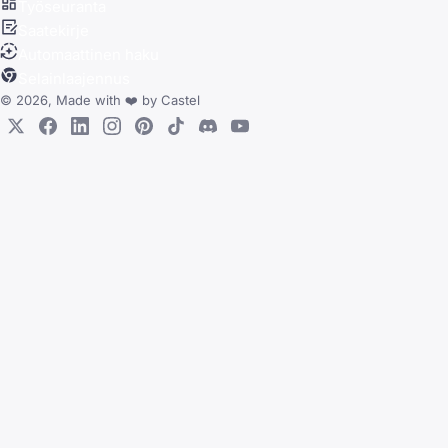
Työseuranta
Saatekirje
Automaattinen haku
Selainlaajennus
© 2026, Made with
❤️
by
Castel