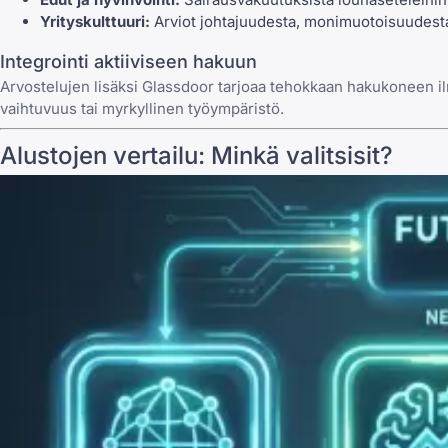
Yrityskulttuuri:
Arviot johtajuudesta, monimuotoisuudesta j
Integrointi aktiiviseen hakuun
Arvostelujen lisäksi Glassdoor tarjoaa tehokkaan hakukoneen ilmo
vaihtuvuus tai myrkyllinen työympäristö.
Alustojen vertailu: Minkä valitsisit?