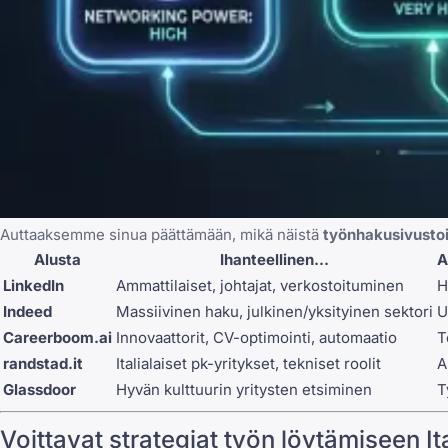
Auttaaksemme sinua päättämään, mikä näistä
työnhakusivusto
Alusta
Ihanteellinen...
A
LinkedIn
Ammattilaiset, johtajat, verkostoituminen
H
Indeed
Massiivinen haku, julkinen/yksityinen sektori
U
Careerboom.ai
Innovaattorit, CV-optimointi, automaatio
T
randstad.it
Italialaiset pk-yritykset, tekniset roolit
A
Glassdoor
Hyvän kulttuurin yritysten etsiminen
T
Voittavat strategiat työn löytämiseen 