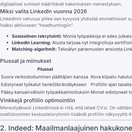
digitaaliset suhteet määrittävät hakemuksen menestyksen.
Miksi valita LinkedIn vuonna 2026
LinkedInin vahvuus piilee sen kyvyssä yhdistää ammattilaiset suora
lisäksi aktiiviseen "headhuntingiin".
Sosiaalinen rekrytointi:
Monia työpaikkoja ei edes julkaista
LinkedIn Learning:
Alusta tarjoaa nyt integroituja sertifio
Matching-algoritmit:
Tekoälyn parannusten ansiosta Linked
Plussat ja miinukset
Plussat
Suora verkostoituminen päättäjien kanssa
Kova kilpailu halutu
Edistyneet työkalut henkilöbrändäykseen
Profiilin ajan tasall
Pääsy kansainvälisiin työpaikkailmoituksiin
Monet edistyneet to
Vinkkejä profiilin optimointiin
Menestyäksesi LinkedInissä ei riitä, että lataat CV:si. On vält
osallistuminen keskusteluryhmiin lisäävät profiilin näkyvyyttä 40
2.
Indeed
: Maailmanlaajuinen hakukon