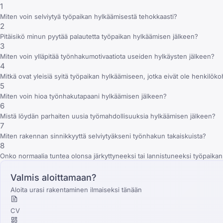
1
Miten voin selviytyä työpaikan hylkäämisestä tehokkaasti?
2
Pitäisikö minun pyytää palautetta työpaikan hylkäämisen jälkeen?
3
Miten voin ylläpitää työnhakumotivaatiota useiden hylkäysten jälkeen?
4
Mitkä ovat yleisiä syitä työpaikan hylkäämiseen, jotka eivät ole henkilöko
5
Miten voin hioa työnhakutapaani hylkäämisen jälkeen?
6
Mistä löydän parhaiten uusia työmahdollisuuksia hylkäämisen jälkeen?
7
Miten rakennan sinnikkyyttä selviytyäkseni työnhakun takaiskuista?
8
Onko normaalia tuntea olonsa järkyttyneeksi tai lannistuneeksi työpaika
Valmis aloittamaan?
Aloita urasi rakentaminen ilmaiseksi tänään
CV