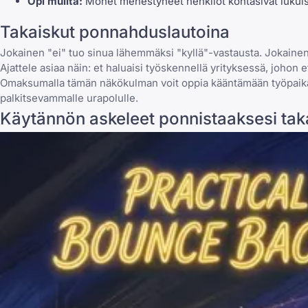
Opi muilta:
Monet menestyneet henkilöt kohtasivat lukuisi
Takaiskut ponnahduslautoina
Jokainen "ei" tuo sinua lähemmäksi "kyllä"-vastausta. Jokainen 
Ajattele asiaa näin: et haluaisi työskennellä yrityksessä, johon 
Omaksumalla tämän näkökulman voit oppia kääntämään työpai
palkitsevammalle urapolulle.
Käytännön askeleet ponnistaaksesi tak