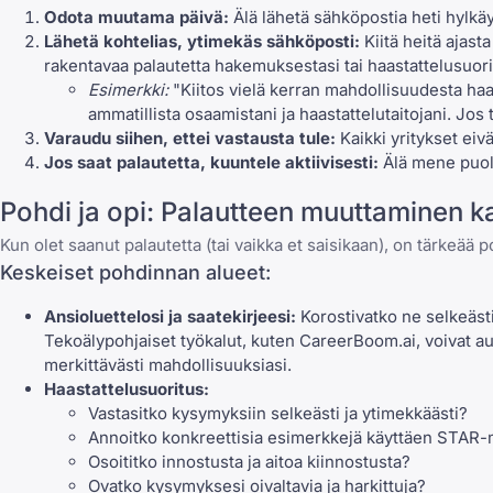
Odota muutama päivä:
Älä lähetä sähköpostia heti hylkäyk
Lähetä kohtelias, ytimekäs sähköposti:
Kiitä heitä ajasta
rakentavaa palautetta hakemuksestasi tai haastattelusuori
Esimerkki:
"Kiitos vielä kerran mahdollisuudesta haas
ammatillista osaamistani ja haastattelutaitojani. Jos te
Varaudu siihen, ettei vastausta tule:
Kaikki yritykset eivä
Jos saat palautetta, kuuntele aktiivisesti:
Älä mene puolu
Pohdi ja opi: Palautteen muuttaminen k
Kun olet saanut palautetta (tai vaikka et saisikaan), on tärkeää 
Keskeiset pohdinnan alueet:
Ansioluettelosi
ja
saatekirjeesi
:
Korostivatko ne selkeästi
Tekoälypohjaiset työkalut, kuten
CareerBoom.ai
, voivat a
merkittävästi mahdollisuuksiasi.
Haastattelusuoritus:
Vastasitko
kysymyksiin selkeästi ja ytimekkäästi
?
Annoitko konkreettisia esimerkkejä käyttäen STAR-m
Osoititko innostusta ja aitoa kiinnostusta?
Ovatko
kysymyksesi oivaltavia ja harkittuja
?