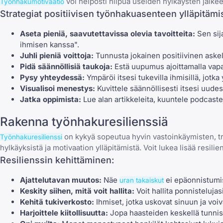
voi helposti hiipua useiden hylkäysten jälkee
Työnhakumotivaatio
Strategiat positiivisen työnhakuasenteen ylläpitämi
Aseta pieniä, saavutettavissa olevia tavoitteita:
Sen sija
ihmisen kanssa".
Juhli pieniä voittoja:
Tunnusta jokainen positiivinen askel
Pidä säännöllisiä taukoja:
Estä uupumus ajoittamalla vap
Pysy yhteydessä:
Ympäröi itsesi tukevilla ihmisillä, jotk
Visualisoi menestys:
Kuvittele säännöllisesti itsesi uudess
Jatka oppimista:
Lue alan artikkeleita, kuuntele podcasteja
Rakenna työnhakuresilienssiä
on kykyä sopeutua hyvin vastoinkäymisten, tr
Työnhakuresilienssi
hylkäyksistä ja motivaation ylläpitämistä. Voit lukea lisää
resili
Resilienssin kehittäminen:
Ajattelutavan muutos:
Näe
ei epäonnistumis
uran takaiskut
Keskity siihen, mitä voit hallita:
Voit hallita ponnistelujas
Kehitä tukiverkosto:
Ihmiset, jotka uskovat sinuun ja voi
Harjoittele kiitollisuutta:
Jopa haasteiden keskellä tunnista