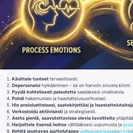
Käsittele tunteet
terveellisesti.
Depersonaloi
hylkääminen – se on harvoin sinusta kiinni.
Pyydä kohteliaasti palautetta
saadaksesi oivalluksia.
Pohdi
hakemustasi ja haastattelusuoritustasi.
Hio ansioluetteloasi, saatekirjettäsi ja haastattelutaitoja
Verkostoidu aktiivisesti
ja strategisesti.
Aseta pieniä, saavutettavissa olevia tavoitteita
ylläpitä
Harjoittele itsensä hoitoa
välttääksesi uupumusta ja
pysyä
Kehitä joustavaa ajattelutapaa
voittaaksesi työpaikan hylk