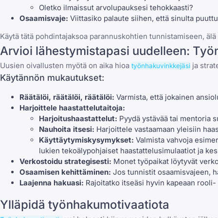
Oletko
ilmaissut arvolupauksesi tehokkaasti
?
Osaamisvaje:
Viittasiko palaute siihen, että sinulta puuttu
Käytä tätä pohdintajaksoa parannuskohtien tunnistamiseen, älä 
Arvioi lähestymistapasi uudelleen: Ty
Uusien oivallusten myötä on aika hioa
ja strat
työnhakuvinkkejäsi
Käytännön mukautukset:
Räätälöi, räätälöi, räätälöi:
Varmista, että jokainen ansiol
Harjoittele
haastattelutaitoja
:
Harjoitushaastattelut:
Pyydä ystävää tai mentoria su
Nauhoita itsesi:
Harjoittele vastaamaan yleisiin haas
Käyttäytymiskysymykset
:
Valmista vahvoja esimerk
lukien tekoälypohjaiset haastattelusimulaatiot ja ke
Verkostoidu strategisesti:
Monet työpaikat löytyvät verkos
Osaamisen kehittäminen:
Jos tunnistit osaamisvajeen, ha
Laajenna hakuasi:
Rajoitatko itseäsi hyvin kapeaan rooli- ta
Ylläpidä työnhakumotivaatiota