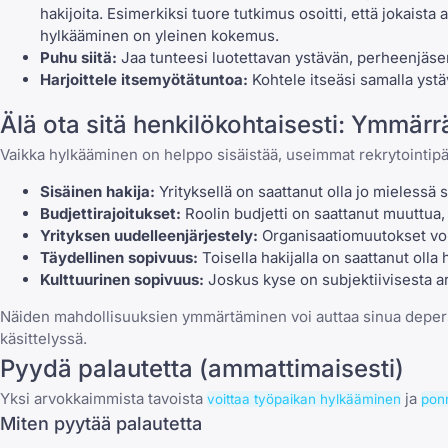
hakijoita. Esimerkiksi tuore tutkimus osoitti, että jokaista
hylkääminen on yleinen kokemus.
Puhu siitä:
Jaa tunteesi luotettavan ystävän, perheenjäsen
Harjoittele itsemyötätuntoa:
Kohtele itseäsi samalla ystäv
Älä ota sitä henkilökohtaisesti: Ymmärr
Vaikka hylkääminen on helppo sisäistää, useimmat rekrytointipäät
Sisäinen hakija:
Yrityksellä on saattanut olla jo mielessä s
Budjettirajoitukset:
Roolin budjetti on saattanut muuttua, 
Yrityksen uudelleenjärjestely:
Organisaatiomuutokset voiv
Täydellinen sopivuus:
Toisella hakijalla on saattanut olla
Kulttuurinen sopivuus:
Joskus kyse on subjektiivisesta arv
Näiden mahdollisuuksien ymmärtäminen voi auttaa sinua depers
käsittelyssä
.
Pyydä palautetta (ammattimaisesti)
Yksi arvokkaimmista tavoista
ja
voittaa työpaikan hylkääminen
ponn
Miten pyytää palautetta