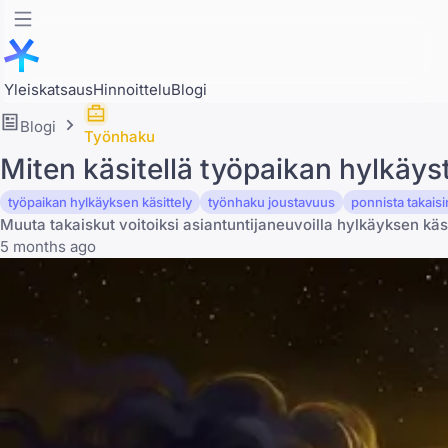
Yleiskatsaus
Hinnoittelu
Blogi
Blogi
Työnhaku
Miten käsitellä työpaikan hylkäys
työpaikan hylkäyksen käsittely
työnhaku joustavuus
ponnista takais
Muuta takaiskut voitoiksi asiantuntijaneuvoilla hylkäyksen käs
5 months ago