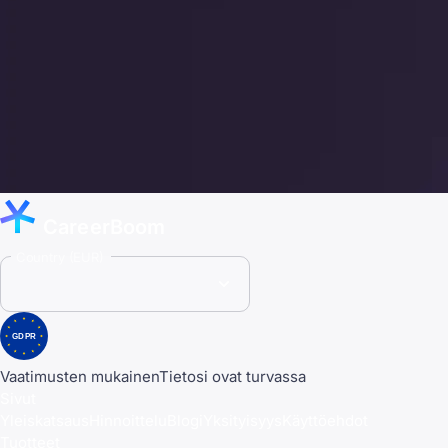
CareerBoom
Country (EUR)
GDPR
Vaatimusten mukainen
Tietosi ovat turvassa
Sivut
Yleiskatsaus
Hinnoittelu
Blogi
Yksityisyys
Käyttöehdot
Tuotteet