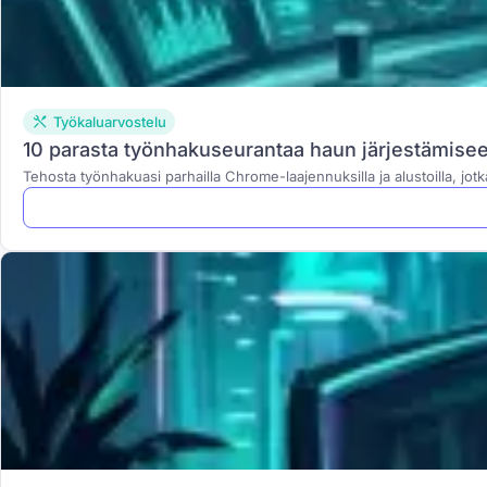
Työkaluarvostelu
10 parasta työnhakuseurantaa haun järjestämis
Tehosta työnhakuasi parhailla Chrome-laajennuksilla ja alustoilla, j