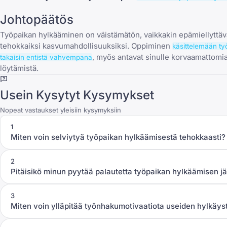
Johtopäätös
Työpaikan hylkääminen on väistämätön, vaikkakin epämiellyttäv
tehokkaiksi kasvumahdollisuuksiksi. Oppiminen
käsittelemään t
, myös antavat sinulle korvaamattomia
takaisin entistä vahvempana
löytämistä.
Usein Kysytyt Kysymykset
Nopeat vastaukset yleisiin kysymyksiin
1
Miten voin selviytyä työpaikan hylkäämisestä tehokkaasti?
2
Pitäisikö minun pyytää palautetta työpaikan hylkäämisen j
3
Miten voin ylläpitää työnhakumotivaatiota useiden hylkäys