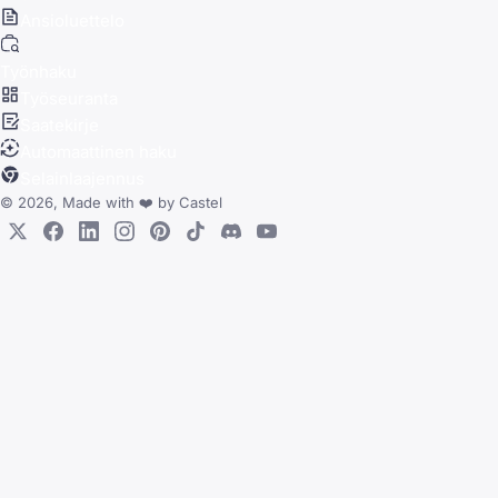
Ansioluettelo
Työnhaku
Työseuranta
Saatekirje
Automaattinen haku
Selainlaajennus
© 2026, Made with
❤️
by
Castel