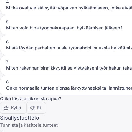
4
Mitkä ovat yleisiä syitä työpaikan hylkäämiseen, jotka eivä
5
Miten voin hioa työnhakutapaani hylkäämisen jälkeen?
6
Mistä löydän parhaiten uusia työmahdollisuuksia hylkäämi
7
Miten rakennan sinnikkyyttä selviytyäkseni työnhakun taka
8
Onko normaalia tuntea olonsa järkyttyneeksi tai lannistun
Oliko tästä artikkelista apua?
Kyllä
Ei
Sisällysluettelo
Tunnista ja käsittele tunteet