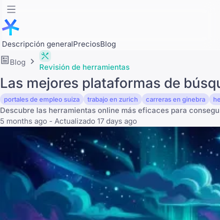
Descripción general
Precios
Blog
Blog
Revisión de herramientas
Las mejores plataformas de búsqu
portales de empleo suiza
trabajo en zurich
carreras en ginebra
h
Descubre las herramientas online más eficaces para conseguir
5 months ago - Actualizado 17 days ago