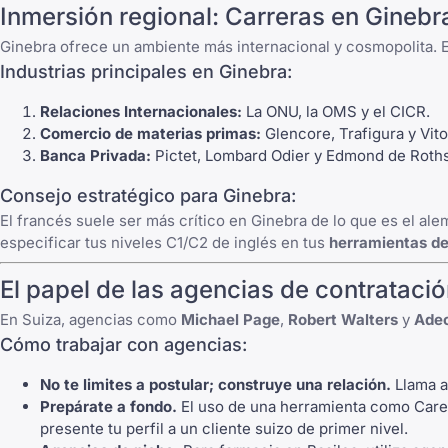
Inmersión regional: Carreras en Ginebr
Ginebra ofrece un ambiente más internacional y cosmopolita. 
Industrias principales en Ginebra:
Relaciones Internacionales:
La ONU, la OMS y el CICR.
Comercio de materias primas:
Glencore, Trafigura y Vito
Banca Privada:
Pictet, Lombard Odier y Edmond de Roths
Consejo estratégico para Ginebra:
El francés suele ser más crítico en Ginebra de lo que es el alem
especificar tus niveles C1/C2 de inglés en tus
herramientas d
El papel de las agencias de contrataci
En Suiza, agencias como
Michael Page
,
Robert Walters
y
Ade
Cómo trabajar con agencias:
No te limites a postular; construye una relación.
Llama al
Prepárate a fondo.
El uso de una herramienta como
Care
presente tu perfil a un cliente suizo de primer nivel.