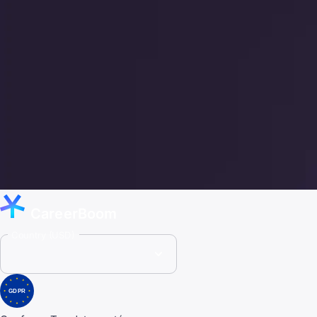
CareerBoom
Country (USD)
GDPR