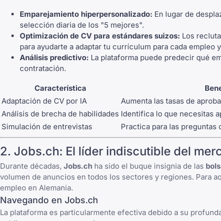
Emparejamiento hiperpersonalizado:
En lugar de despla
selección diaria de los "5 mejores".
Optimización de CV para estándares suizos:
Los recluta
para ayudarte a adaptar tu currículum para cada empleo 
Análisis predictivo:
La plataforma puede predecir qué emp
contratación.
Característica
Bene
Adaptación de CV por IA
Aumenta las tasas de aproba
Análisis de brecha de habilidades
Identifica lo que necesitas
Simulación de entrevistas
Practica para las
preguntas 
2.
Jobs.ch
: El líder indiscutible del me
Durante décadas,
Jobs.ch
ha sido el buque insignia de las
bols
volumen de anuncios en todos los sectores y regiones. Para aq
empleo en Alemania
.
Navegando en Jobs.ch
La plataforma es particularmente efectiva debido a su profun