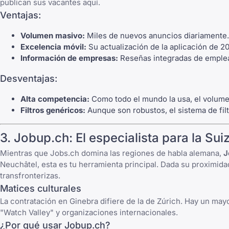
publican sus vacantes aquí.
Ventajas:
Volumen masivo:
Miles de nuevos anuncios diariamente.
Excelencia móvil:
Su actualización de la aplicación de 2
Información de empresas:
Reseñas integradas de emplead
Desventajas:
Alta competencia:
Como todo el mundo la usa, el volume
Filtros genéricos:
Aunque son robustos, el sistema de fil
3.
Jobup.ch
: El especialista para la Su
Mientras que Jobs.ch domina las regiones de habla alemana,
J
Neuchâtel, esta es tu herramienta principal. Dada su proximid
transfronterizas.
Matices culturales
La contratación en Ginebra difiere de la de Zúrich. Hay un mayo
"Watch Valley" y organizaciones internacionales.
¿Por qué usar Jobup.ch?