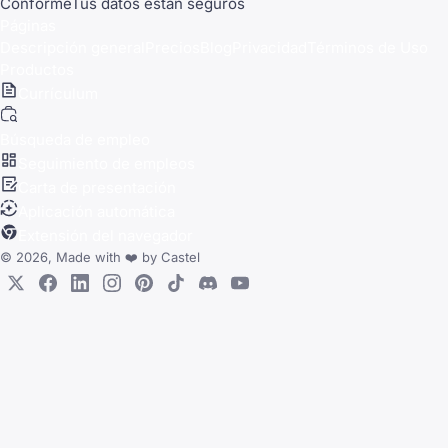
Conforme
Tus datos están seguros
Páginas
Descripción general
Precios
Blog
Privacidad
Términos de Uso
Productos
Currículum
Búsqueda de empleo
Seguimiento de empleos
Carta de presentación
Aplicación automática
Extensión del navegador
© 2026, Made with
❤️
by
Castel