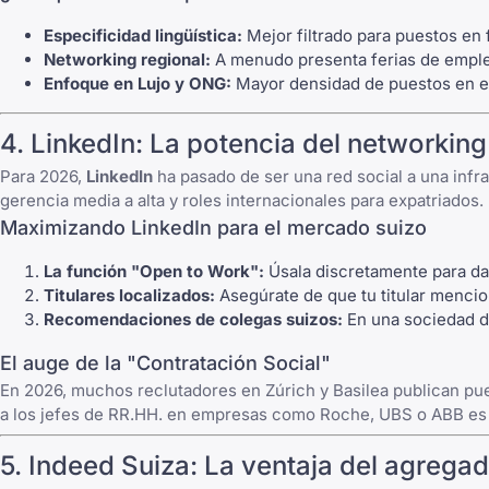
Especificidad lingüística:
Mejor filtrado para puestos en f
Networking regional:
A menudo presenta ferias de empleo
Enfoque en Lujo y ONG:
Mayor densidad de puestos en es
4.
LinkedIn
: La potencia del networking
Para 2026,
LinkedIn
ha pasado de ser una red social a una infra
gerencia media a alta y roles internacionales para expatriados.
Maximizando LinkedIn para el mercado suizo
La función "Open to Work":
Úsala discretamente para dar 
Titulares localizados:
Asegúrate de que tu titular mencio
Recomendaciones de colegas suizos:
En una sociedad de
El auge de la "Contratación Social"
En 2026, muchos reclutadores en Zúrich y Basilea publican pues
a los jefes de RR.HH. en empresas como Roche, UBS o ABB es u
5.
Indeed Suiza
: La ventaja del agrega