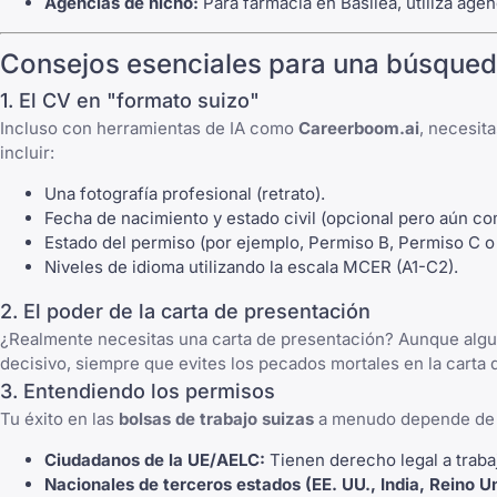
Agencias de nicho:
Para farmacia en Basilea, utiliza ag
Consejos esenciales para una búsqued
1. El CV en "formato suizo"
Incluso con herramientas de IA como
Careerboom.ai
, necesit
incluir:
Una fotografía profesional (retrato).
Fecha de nacimiento y estado civil (opcional pero aún co
Estado del permiso (por ejemplo, Permiso B, Permiso C o
Niveles de idioma utilizando la escala MCER (A1-C2).
2. El poder de la carta de presentación
¿Realmente necesitas una carta de presentación?
Aunque algun
decisivo, siempre que evites los
pecados mortales en la carta 
3. Entendiendo los permisos
Tu éxito en las
bolsas de trabajo suizas
a menudo depende de t
Ciudadanos de la UE/AELC:
Tienen derecho legal a trabaja
Nacionales de terceros estados (EE. UU., India, Reino Un