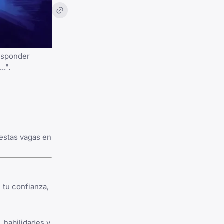
responder
.".
uestas vagas en
 tu confianza,
, habilidades y