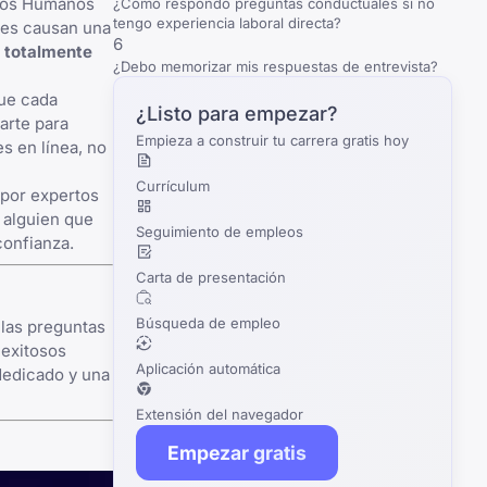
rsos Humanos
¿Cómo respondo preguntas conductuales si no
tengo experiencia laboral directa?
nes causan una
6
n totalmente
¿Debo memorizar mis respuestas de entrevista?
que cada
¿Listo para empezar?
arte para
Empieza a construir tu carrera gratis hoy
s en línea, no
Currículum
 por expertos
 alguien que
Seguimiento de empleos
confianza.
Carta de presentación
Búsqueda de empleo
 las preguntas
 exitosos
Aplicación automática
 dedicado y una
Extensión del navegador
Empezar gratis