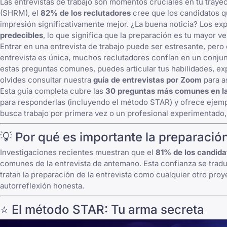
Las entrevistas de trabajo son momentos cruciales en tu traye
(SHRM), el
82% de los reclutadores
cree que los candidatos q
impresión significativamente mejor. ¿La buena noticia? Los ex
predecibles
, lo que significa que la preparación es tu mayor ve
Entrar en una entrevista de trabajo puede ser estresante, per
entrevista es única, muchos reclutadores confían en un conjunt
estas preguntas comunes, puedes articular tus habilidades, expe
olvides consultar nuestra
guía de entrevistas por Zoom
para a
Esta guía completa cubre las
30 preguntas más comunes en las
para responderlas (incluyendo el método STAR) y ofrece ejempl
busca trabajo por primera vez o un profesional experimentado, 
💡 Por qué es importante la preparació
Investigaciones recientes muestran que el
81% de los candida
comunes de la entrevista de antemano. Esta confianza se trad
tratan la preparación de la entrevista como cualquier otro pro
autorreflexión honesta.
⭐ El método STAR: Tu arma secreta