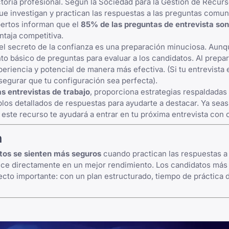
ctoria profesional. Según la Sociedad para la Gestión de Recu
ue investigan y practican las respuestas a las preguntas comu
pertos informan que el
85% de las preguntas de entrevista so
ntaja competitiva.
o el secreto de la confianza es una preparación minuciosa. Aun
o básico de preguntas para evaluar a los candidatos. Al prepar
riencia y potencial de manera más efectiva. (Si tu entrevista e
segurar que tu configuración sea perfecta).
 entrevistas de trabajo
, proporciona estrategias respaldadas
os detallados de respuestas para ayudarte a destacar. Ya seas
este recurso te ayudará a entrar en tu próxima entrevista con 
n
tos se sienten más seguros
cuando practican las respuestas a
uce directamente en un mejor rendimiento. Los candidatos más
yecto importante: con un plan estructurado, tiempo de práctica