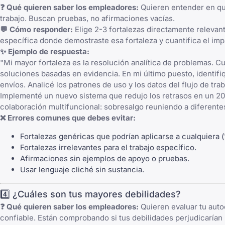
❓ Qué quieren saber los empleadores:
Quieren entender en qué
trabajo. Buscan pruebas, no afirmaciones vacías.
💬 Cómo responder:
Elige 2-3 fortalezas directamente relevant
específica donde demostraste esa fortaleza y cuantifica el im
✨ Ejemplo de respuesta:
"Mi mayor fortaleza es la resolución analítica de problemas. C
soluciones basadas en evidencia. En mi último puesto, identifi
envíos. Analicé los patrones de uso y los datos del flujo de tra
Implementé un nuevo sistema que redujo los retrasos en un 2
colaboración multifuncional: sobresalgo reuniendo a diferente
❌ Errores comunes que debes evitar:
Fortalezas genéricas que podrían aplicarse a cualquiera ("
Fortalezas irrelevantes para el trabajo específico.
Afirmaciones sin ejemplos de apoyo o pruebas.
Usar lenguaje cliché sin sustancia.
4️⃣ ¿Cuáles son tus mayores debilidades?
❓ Qué quieren saber los empleadores:
Quieren evaluar tu auto
confiable. Están comprobando si tus debilidades perjudicarían 