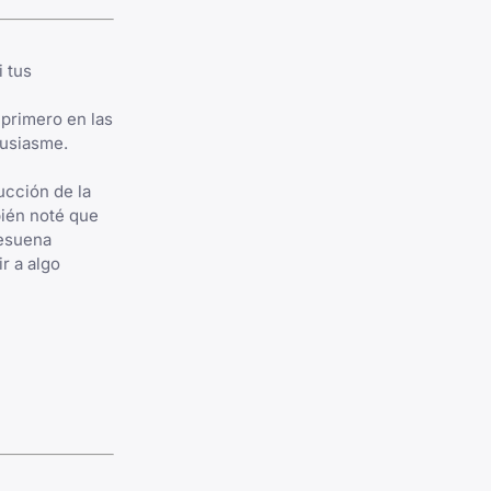
 tus
primero en las
tusiasme.
ucción de la
bién noté que
resuena
r a algo