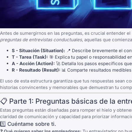
Antes de sumergirnos en las preguntas, es crucial entender el
preguntas de entrevistas conductuales
, aquellas que comienza
S - Situación (Situation):
📍 Describe brevemente el conte
T - Tarea (Task):
🎯 Explica tu papel o responsabilidad en
A - Acción (Action):
🚀 Detalla los pasos específicos que
R - Resultado (Result):
📊 Comparte resultados medibles 
El uso de esta estructura garantiza que tus respuestas sean 
historias convincentes y memorables que demuestran tu compe
📋 Parte 1: Preguntas básicas de la entr
Estas preguntas están diseñadas para romper el hielo y obtener
claridad de comunicación y capacidad para priorizar informaci
1️⃣ Cuéntame sobre ti.
❓ Qué quieren saber los empleadores:
Tu entrevistador no busc