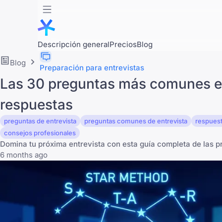
Descripción general
Precios
Blog
Blog
Preparación para entrevistas
Las 30 preguntas más comunes en 
respuestas
preguntas de entrevista
preguntas comunes de entrevista
respuest
consejos profesionales
Domina tu próxima entrevista con esta guía completa de las 
6 months ago