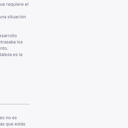
ue requiere el
una situación
esarrollo
etrasaba los
nto.
aleza es la
des no es
las que estás