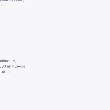
izar
ualmente,
,000 en nuevos
r de su