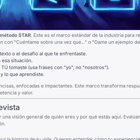
método STAR
. Este es el marco estándar de la industria para 
n con "Cuéntame sobre una vez que..." o "Dame un ejemplo de..
xto o el desafío al que te enfrentaste.
 esa situación.
 TÚ tomaste (usa frases con "yo", no "nosotros").
y lo que aprendiste.
concisas, enfocadas e impactantes. Este marco transforma resp
tencia y valor.
evista
 una visión general de quién eres y por qué estás aquí. Evalúan
ón.
a la historia de tu vida. Quieren entender cómo tu experiencia