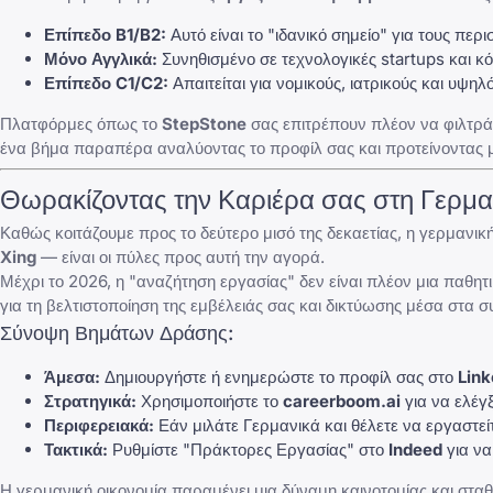
Επίπεδο B1/B2:
Αυτό είναι το "ιδανικό σημείο" για τους περ
Μόνο Αγγλικά:
Συνηθισμένο σε τεχνολογικές startups και κόμ
Επίπεδο C1/C2:
Απαιτείται για νομικούς, ιατρικούς και υψηλ
Πλατφόρμες όπως το
StepStone
σας επιτρέπουν πλέον να φιλτράρε
ένα βήμα παραπέρα αναλύοντας το προφίλ σας και προτείνοντας μ
Θωρακίζοντας την Καριέρα σας στη Γερμαν
Καθώς κοιτάζουμε προς το δεύτερο μισό της δεκαετίας, η γερμανι
Xing
— είναι οι πύλες προς αυτή την αγορά.
Μέχρι το 2026, η "αναζήτηση εργασίας" δεν είναι πλέον μια παθητ
για τη βελτιστοποίηση της εμβέλειάς σας και δικτύωσης μέσα στα 
Σύνοψη Βημάτων Δράσης:
Άμεσα:
Δημιουργήστε ή ενημερώστε το προφίλ σας στο
Link
Στρατηγικά:
Χρησιμοποιήστε το
careerboom.ai
για να ελέγ
Περιφερειακά:
Εάν μιλάτε Γερμανικά και θέλετε να εργαστείτ
Τακτικά:
Ρυθμίστε "Πράκτορες Εργασίας" στο
Indeed
για να
Η γερμανική οικονομία παραμένει μια δύναμη καινοτομίας και στα