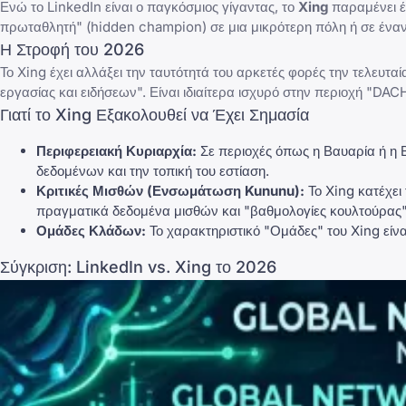
Ενώ το LinkedIn είναι ο παγκόσμιος γίγαντας, το
Xing
παραμένει έ
πρωταθλητή" (hidden champion) σε μια μικρότερη πόλη ή σε έναν ο
Η Στροφή του 2026
Το
Xing
έχει αλλάξει την ταυτότητά του αρκετές φορές την τελευτα
εργασίας και ειδήσεων". Είναι ιδιαίτερα ισχυρό στην περιοχή "DACH
Γιατί το Xing Εξακολουθεί να Έχει Σημασία
Περιφερειακή Κυριαρχία:
Σε περιοχές όπως η Βαυαρία ή η 
δεδομένων και την τοπική του εστίαση.
Κριτικές Μισθών (Ενσωμάτωση Kununu):
Το Xing κατέχει
πραγματικά δεδομένα μισθών και "βαθμολογίες κουλτούρας" 
Ομάδες Κλάδων:
Το χαρακτηριστικό "Ομάδες" του Xing είναι
Σύγκριση: LinkedIn vs. Xing το 2026