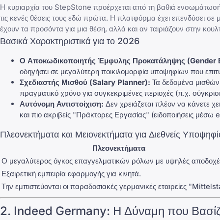
Η κυριαρχία του StepStone προέρχεται από τη βαθιά ενσωμάτωσή τ
τις κενές θέσεις τους εδώ πρώτα. Η πλατφόρμα έχει επενδύσει σε 
έχουν τα προσόντα για μια θέση, αλλά και αν ταιριάζουν στην κουλτο
Βασικά Χαρακτηριστικά για το 2026
Ο Αποκωδικοποιητής Έμφυλης Προκατάληψης (Gender B
οδηγήσει σε μεγαλύτερη ποικιλομορφία υποψηφίων που επι
Σχεδιαστής Μισθού (Salary Planner):
Τα δεδομένα μισθών 
πραγματικό χρόνο για συγκεκριμένες περιοχές (π.χ. σύγκρισ
Αυτόνομη Αντιστοίχιση:
Δεν χρειάζεται πλέον να κάνετε χε
και πιο ακριβείς "Πράκτορες Εργασίας" (ειδοποιήσεις μέσω e
Πλεονεκτήματα και Μειονεκτήματα για Διεθνείς Υποψηφ
Πλεονεκτήματα
Ο μεγαλύτερος όγκος επαγγελματικών ρόλων με υψηλές αποδοχέ
Εξαιρετική εμπειρία εφαρμογής για κινητά.
Την εμπιστεύονται οι παραδοσιακές γερμανικές εταιρείες "Mittelst
2.
Indeed Germany
: Η Δύναμη που Βασίζ