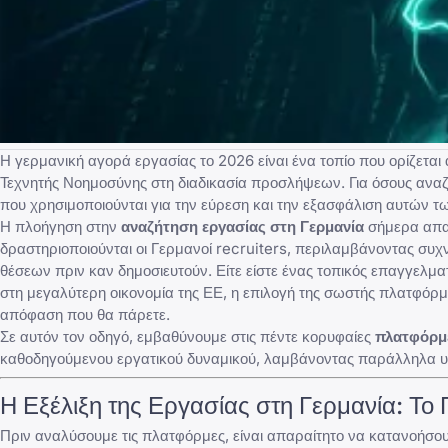
Η γερμανική αγορά εργασίας το 2026 είναι ένα τοπίο που ορίζεται 
Τεχνητής Νοημοσύνης στη διαδικασία προσλήψεων. Για όσους αναζη
που χρησιμοποιούνται για την εύρεση και την εξασφάλιση αυτών τ
Η πλοήγηση στην
αναζήτηση εργασίας στη Γερμανία
σήμερα απαι
δραστηριοποιούνται οι Γερμανοί recruiters, περιλαμβάνοντας συ
θέσεων πριν καν δημοσιευτούν. Είτε είστε ένας τοπικός επαγγελμα
στη μεγαλύτερη οικονομία της ΕΕ, η επιλογή της σωστής πλατφόρ
απόφαση που θα πάρετε.
Σε αυτόν τον οδηγό, εμβαθύνουμε στις πέντε κορυφαίες
πλατφόρμε
καθοδηγούμενου εργατικού δυναμικού, λαμβάνοντας παράλληλα υ
Η Εξέλιξη της Εργασίας στη Γερμανία: Το
Πριν αναλύσουμε τις πλατφόρμες, είναι απαραίτητο να κατανοήσου