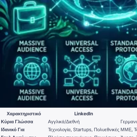
Χαρακτηριστικό
LinkedIn
Κύρια Γλώσσα
Αγγλικά/Διεθνή
Γερμαν
Ιδανικό Για
Τεχνολογία, Startups, Πολυεθνικές
ΜΜΕ, Το