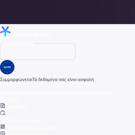
CareerBoom
Country (USD)
GDPR
Συμμορφώνεται
Τα δεδομένα σας είναι ασφαλή
Σελίδες
Επισκόπηση
Τιμολόγηση
Ιστολόγιο
Απόρρητο
Όροι Χρήσης
Προϊόντα
Βιογραφικό
Αναζήτηση εργασίας
Παρακολούθηση εργασίας
Συνοδευτική επιστολή