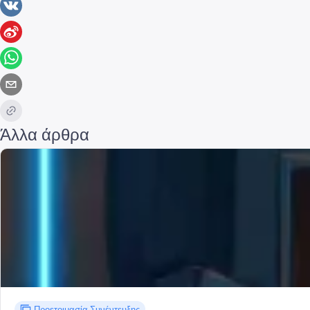
Άλλα άρθρα
Προετοιμασία Συνέντευξης