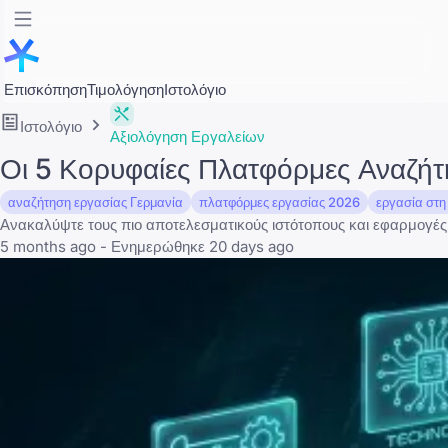
Επισκόπηση
Τιμολόγηση
Ιστολόγιο
Ιστολόγιο
Αξιολόγηση Εργαλείων
Οι 5 Κορυφαίες Πλατφόρμες Αναζήτ
αναζήτηση εργασίας Γερμανία
πλατφόρμες εργασίας 2026
εργασία στη
Ανακαλύψτε τους πιο αποτελεσματικούς ιστότοπους και εφαρμογές 
5 months ago - Ενημερώθηκε 20 days ago