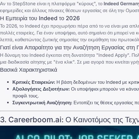
Αν το StepStone είναι η πλατφόρμα "κύρους", το
Indeed German
εφημερίδες και άλλους πίνακες θέσεων εργασίας σε όλη την Ομοσ
Η Εμπειρία του Indeed το 2026
Το 2026, το Indeed έχει προχωρήσει πέρα από το να είναι μια 
πολλές εταιρείες. Για έναν υποψήφιο, αυτό σημαίνει ότι μπορεί να
λεπτά, καθιστώντας ζωτικής σημασίας την εκμάθηση του
πρωτοκόλ
Γιατί είναι Απαραίτητο για την Αναζήτηση Εργασίας στη 
Η δύναμη του Indeed έγκειται στη δυνατότητα "Indeed Apply". Π
μια διαδικασία αίτησης με "ένα κλικ". Σε μια αγορά που κινείται γ
Βασικά Χαρακτηριστικά
Κριτικές Εταιρειών:
Η βάση δεδομένων του Indeed με κριτικέ
Αξιολογήσεις Δεξιοτήτων:
Οι υποψήφιοι μπορούν να κάνουν
προφίλ τους.
Συγκεντρωτική Αναζήτηση:
Εντοπίζει τις θέσεις εργασίας 
3.
Careerboom.ai
: Ο Καινοτόμος της Τε