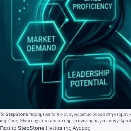
Το
StepStone
παραμένει το πιο αναγνωρίσιμο όνομα στη γερμανι
καριέρας. Είναι συχνά το πρώτο σημείο αναφοράς για επαγγελματίες
Γιατί το StepStone Ηγείται της Αγοράς