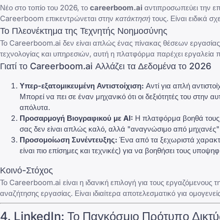
Νέο στο τοπίο του 2026, το
careerboom.ai
αντιπροσωπεύει την επ
Careerboom επικεντρώνεται στην
κατάκτησή
τους. Είναι ειδικά σ
Το Πλεονέκτημα της Τεχνητής Νοημοσύνης
Το
Careerboom.ai
δεν είναι απλώς ένας πίνακας θέσεων εργασίας· 
τεχνολογίας και υπηρεσιών, αυτή η πλατφόρμα παρέχει εργαλεία
Γιατί το Careerboom.ai Αλλάζει τα Δεδομένα το 2026
Υπερ-εξατομικευμένη Αντιστοίχιση:
Αντί για απλή αντιστοί
Μπορεί να πει σε έναν μηχανικό ότι οι δεξιότητές του στην 
απόλυτα.
Προσαρμογή Βιογραφικού με AI:
Η πλατφόρμα βοηθά τους χ
σας δεν είναι απλώς καλό, αλλά "αναγνώσιμο από μηχανές" 
Προσομοίωση Συνέντευξης:
Ένα από τα ξεχωριστά χαρακτηρ
είναι πιο επίσημες και τεχνικές) για να βοηθήσει τους υποψη
Κοινό-Στόχος
Το
Careerboom.ai
είναι η ιδανική επιλογή για τους εργαζόμενους
αναζήτησης εργασίας. Είναι ιδιαίτερα αποτελεσματικό για ομογενεί
4.
LinkedIn
: Το Παγκόσμιο Πρότυπο Δικτ