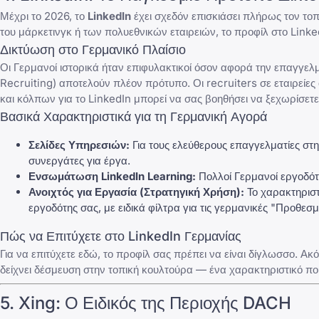
Μέχρι το 2026, το
LinkedIn
έχει σχεδόν επισκιάσει πλήρως τον τοπ
του μάρκετινγκ ή των πολυεθνικών εταιρειών, το προφίλ στο Linked
Δικτύωση στο Γερμανικό Πλαίσιο
Οι Γερμανοί ιστορικά ήταν επιφυλακτικοί όσον αφορά την επαγγελμα
Recruiting) αποτελούν πλέον πρότυπο. Οι recruiters σε εταιρείε
και κόλπων για το LinkedIn
μπορεί να σας βοηθήσει να ξεχωρίσετε 
Βασικά Χαρακτηριστικά για τη Γερμανική Αγορά
Σελίδες Υπηρεσιών:
Για τους ελεύθερους επαγγελματίες στη
συνεργάτες για έργα.
Ενσωμάτωση LinkedIn Learning:
Πολλοί Γερμανοί εργοδότ
Ανοιχτός για Εργασία (Στρατηγική Χρήση):
Το χαρακτηριστι
εργοδότης σας, με ειδικά φίλτρα για τις γερμανικές "Προθεσμ
Πώς να Επιτύχετε στο LinkedIn Γερμανίας
Για να επιτύχετε εδώ, το προφίλ σας πρέπει να είναι δίγλωσσο. Ακ
δείχνει δέσμευση στην τοπική κουλτούρα — ένα χαρακτηριστικό πο
5.
Xing
: Ο Ειδικός της Περιοχής DACH