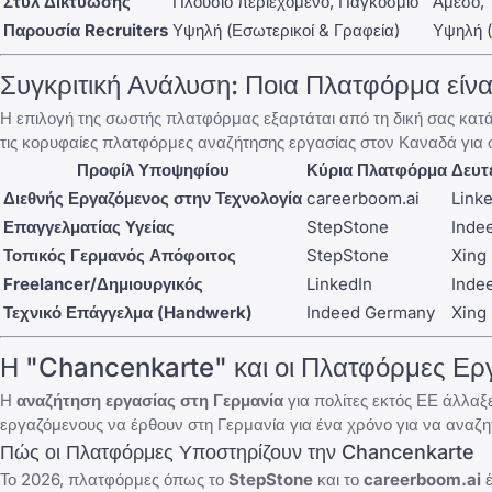
Στυλ Δικτύωσης
Πλούσιο περιεχόμενο, Παγκόσμιο
Άμεσο, 
Παρουσία Recruiters
Υψηλή (Εσωτερικοί & Γραφεία)
Υψηλή (
Συγκριτική Ανάλυση: Ποια Πλατφόρμα είνα
Η επιλογή της σωστής πλατφόρμας εξαρτάται από τη δική σας κατάσ
τις
κορυφαίες πλατφόρμες αναζήτησης εργασίας στον Καναδά
για 
Προφίλ Υποψηφίου
Κύρια Πλατφόρμα
Δευτ
Διεθνής Εργαζόμενος στην Τεχνολογία
careerboom.ai
Link
Επαγγελματίας Υγείας
StepStone
Inde
Τοπικός Γερμανός Απόφοιτος
StepStone
Xing
Freelancer/Δημιουργικός
LinkedIn
Inde
Τεχνικό Επάγγελμα (Handwerk)
Indeed Germany
Xing
Η "Chancenkarte" και οι Πλατφόρμες Ερ
Η
αναζήτηση εργασίας στη Γερμανία
για πολίτες εκτός ΕΕ άλλαξ
εργαζόμενους να έρθουν στη Γερμανία για ένα χρόνο για να αναζη
Πώς οι Πλατφόρμες Υποστηρίζουν την Chancenkarte
Το 2026, πλατφόρμες όπως το
StepStone
και το
careerboom.ai
έ