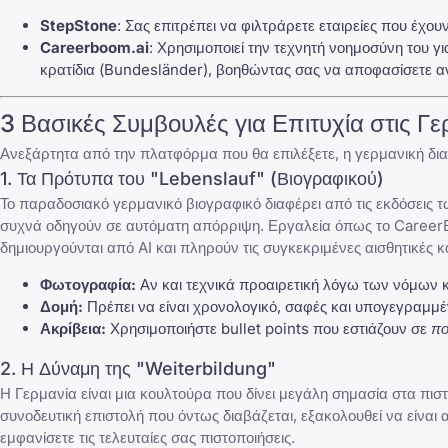
StepStone
: Σας επιτρέπει να φιλτράρετε εταιρείες που έχ
Careerboom.ai
: Χρησιμοποιεί την τεχνητή νοημοσύνη του γ
κρατίδια (Bundesländer), βοηθώντας σας να αποφασίσετε αν
3 Βασικές Συμβουλές για Επιτυχία στις Γ
Ανεξάρτητα από την πλατφόρμα που θα επιλέξετε, η γερμανική δια
1. Τα Πρότυπα του "Lebenslauf" (Βιογραφικού)
Το παραδοσιακό γερμανικό βιογραφικό διαφέρει από τις εκδόσεις τ
συχνά οδηγούν σε αυτόματη απόρριψη. Εργαλεία όπως το
Career
δημιουργούνται από AI και πληρούν τις συγκεκριμένες αισθητικές
Φωτογραφία:
Αν και τεχνικά προαιρετική λόγω των νόμων 
Δομή:
Πρέπει να είναι χρονολογικό, σαφές και υπογεγραμμέ
Ακρίβεια:
Χρησιμοποιήστε bullet points που εστιάζουν σε
πο
2. Η Δύναμη της "Weiterbildung"
Η Γερμανία είναι μια κουλτούρα που δίνει μεγάλη σημασία στα πιστ
συνοδευτική επιστολή
που όντως διαβάζεται, εξακολουθεί να είνα
εμφανίσετε τις τελευταίες σας πιστοποιήσεις.