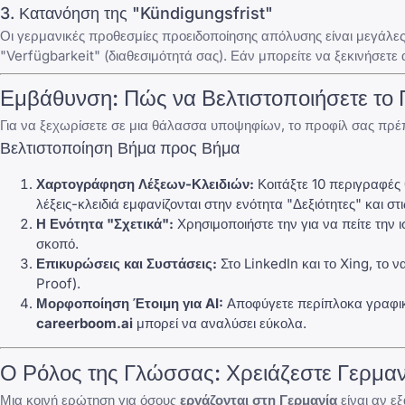
3. Κατανόηση της "Kündigungsfrist"
Οι γερμανικές προθεσμίες προειδοποίησης απόλυσης είναι μεγάλες
"Verfügbarkeit" (διαθεσιμότητά σας). Εάν μπορείτε να ξεκινήσετ
Εμβάθυνση: Πώς να Βελτιστοποιήσετε το 
Για να ξεχωρίσετε σε μια θάλασσα υποψηφίων, το προφίλ σας πρέπε
Βελτιστοποίηση Βήμα προς Βήμα
Χαρτογράφηση Λέξεων-Κλειδιών:
Κοιτάξτε 10 περιγραφές 
λέξεις-κλειδιά εμφανίζονται στην ενότητα "Δεξιότητες" και σ
Η Ενότητα "Σχετικά":
Χρησιμοποιήστε την για να πείτε την ι
σκοπό.
Επικυρώσεις και Συστάσεις:
Στο
LinkedIn
και το
Xing
, το 
Proof).
Μορφοποίηση Έτοιμη για AI:
Αποφύγετε περίπλοκα γραφικά
careerboom.ai
μπορεί να αναλύσει εύκολα.
Ο Ρόλος της Γλώσσας: Χρειάζεστε Γερμαν
Μια κοινή ερώτηση για όσους
εργάζονται στη Γερμανία
είναι αν ε