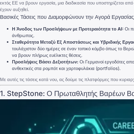
εκτός ΕΕ να βρουν εργασία, μια διαδικασία που υποστηρίζεται από
έχουν αυξηθεί.
Βασικές Τάσεις που Διαμορφώνουν την Αγορά Εργασία
Η Άνοδος των Προσλήψεων με Προτεραιότητα το AI:
Οι π
άνθρωπος.
Σταθερότητα Μεταξύ Εξ Αποστάσεως και Υβριδικής Εργα
τουλάχιστον δύο ημέρες σε έναν τοπικό κόμβο όπως το Βερο
να βρουν πλήρως ευέλικτες θέσεις.
Προσλήψεις Βάσει Δεξιοτήτων:
Οι Γερμανοί εργοδότες απο
ανθεκτικές στα ρομπότ και χαρτοφυλάκια (portfolios).
Με αυτές τις τάσεις κατά νου, ας δούμε τις πλατφόρμες που κυρ
1.
StepStone
: Ο Πρωταθλητής Βαρέων Β