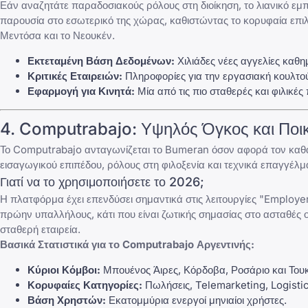
Εάν αναζητάτε παραδοσιακούς ρόλους στη διοίκηση, το λιανικό εμπ
παρουσία στο εσωτερικό της χώρας, καθιστώντας το κορυφαία επι
Μεντόσα και το Νεουκέν.
Εκτεταμένη Βάση Δεδομένων:
Χιλιάδες νέες αγγελίες καθημ
Κριτικές Εταιρειών:
Πληροφορίες για την εργασιακή κουλτού
Εφαρμογή για Κινητά:
Μία από τις πιο σταθερές και φιλικές
4.
Computrabajo
: Υψηλός Όγκος και Ποι
Το
Computrabajo
ανταγωνίζεται το
Bumeran
όσον αφορά τον καθα
εισαγωγικού επιπέδου, ρόλους στη φιλοξενία και τεχνικά επαγγέλμ
Γιατί να το χρησιμοποιήσετε το 2026;
Η πλατφόρμα έχει επενδύσει σημαντικά στις λειτουργίες "Employe
πρώην υπαλλήλους, κάτι που είναι ζωτικής σημασίας στο ασταθές οι
σταθερή εταιρεία.
Βασικά Στατιστικά για το
Computrabajo
Αργεντινής:
Κύριοι Κόμβοι:
Μπουένος Άιρες, Κόρδοβα, Ροσάριο και Του
Κορυφαίες Κατηγορίες:
Πωλήσεις, Telemarketing, Logistic
Βάση Χρηστών:
Εκατομμύρια ενεργοί μηνιαίοι χρήστες.