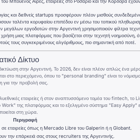
ου Μπουένος Άιρες, εταιρείες στο Ροσάριο και την Κόρδοβα έχουν
ογίας και διεθνείς startups προσφέρουν πλέον μισθούς συνδεδεμέν
σουν ταλέντα κορυφαίου επιπέδου εν μέσω του τοπικού πληθωρισ
 μεγάλων εργοδοτών στην Αργεντινή χρησιμοποιούν φίλτρα τεχν
 χρήση μιας πλατφόρμας που βασίζεται στην τεχνητή νοημοσύνη, 
αυτούς τους συγκεκριμένους αλγόριθμους, πιο σημαντική από ποτέ.
ατικό Δίκτυο
ικτύωση στην Αργεντινή. Το 2026, δεν είναι πλέον απλώς ένα μέρο
ται στο περιεχόμενο, όπου το "personal branding" είναι το νόμισμα
η για την προβολή σας.
υεθνικές εταιρείες ή στον αναπτυσσόμενο τομέα του fintech, το
L
to Work" της πλατφόρμας και το εξελιγμένο σύστημα "Easy Apply" ε
οιείται στη χώρα.
Περιγραφή
 σε εταιρείες όπως η Mercado Libre του Galperin ή η Globant.
ν την επάρκειά σας στους recruiters της Αργεντινής.