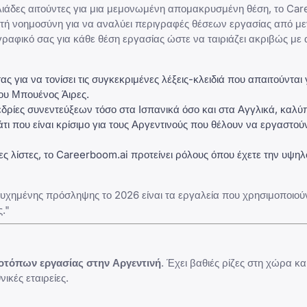
λιάδες αιτούντες για μια μεμονωμένη απομακρυσμένη θέση, το
Car
νητή νοημοσύνη για να αναλύει περιγραφές θέσεων εργασίας από μ
γραφικό σας για κάθε θέση εργασίας ώστε να ταιριάζει ακριβώς με
 για να τονίσει τις συγκεκριμένες λέξεις-κλειδιά που απαιτούνται 
του Μπουένος Άιρες.
ρίες συνεντεύξεων τόσο στα Ισπανικά όσο και στα Αγγλικά, καλύπ
κάτι που είναι κρίσιμο για τους Αργεντινούς που θέλουν να εργαστούν
ες λίστες, το
Careerboom.ai
προτείνει ρόλους όπου έχετε την υψηλ
τυχημένης πρόσληψης το 2026 είναι τα εργαλεία που χρησιμοποιούν
."
οτόπων εργασίας στην Αργεντινή
. Έχει βαθιές ρίζες στη χώρα κα
ικές εταιρείες.