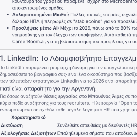
κουλτούρα του γραφείου παραμένει ισχυρή στο Microcentro τ
αποκεντρωμένες ομάδες.
Δολαριοποιημένοι Μισθοί:
Πολλές τοπικές εταιρείες τεχνολ
δολάριο ΗΠΑ ή πληρωμές σε "stablecoins" για να προσελκύ
Προσλήψεις μέσω AI:
Μέχρι το 2026, πάνω από το 80% των
νοημοσύνης για τον έλεγχο των υποψηφίων. Αυτό καθιστά τη
CareerBoom.ai
, για τη βελτιστοποίηση του προφίλ σας για 
1.
LinkedIn
: Το Αδιαμφισβήτητο Επαγγελμ
Το
LinkedIn
παραμένει η κυρίαρχη δύναμη για την επαγγελματική δ
δημοσιεύσετε το βιογραφικό σας· είναι ένα οικοσύστημα που βασίζε
των τελευταίων
στρατηγικών LinkedIn για το 2026
είναι απαραίτητ
Γιατί είναι απαραίτητο για την Αργεντινή:
Για όσους αναζητούν
θέσεις εργασίας στο Μπουένος Άιρες
σε πολ
κύριο πεδίο αναζήτησης για τους recruiters. Η λειτουργία "Open 
ενσωματωμένα σε σχεδόν κάθε μεγάλο λογισμικό HR που χρησιμοπ
Χαρακτηριστικό
Δικτύωση
Συνδεθείτε απευθείας με διευθυντές HR
Αξιολογήσεις Δεξιοτήτων
Επαληθευμένα σήματα που αποδεικνύου