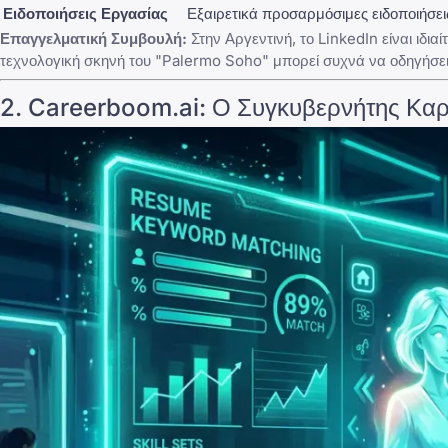
Ειδοποιήσεις Εργασίας
Εξαιρετικά προσαρμόσιμες ειδοποιήσει
Επαγγελματική Συμβουλή:
Στην Αργεντινή, το
LinkedIn
είναι ιδι
τεχνολογική σκηνή του "Palermo Soho" μπορεί συχνά να οδηγήσει 
2.
Careerboom.ai
: Ο Συγκυβερνήτης Καρ