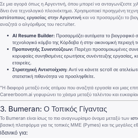
Σε μια αγορά όπως η Αργεντινή, όπου μπορεί να ανταγωνίζεστε χι
δίνει ένα τεχνολογικό πλεονέκτημα. Χρησιμοποιεί προηγμένη τεχ
ιστότοπους εργασίας στην Αργεντινή
και να προσαρμόζει το βιο
αναζητά ο αλγόριθμος του recruiter.
AI Resume Builder:
Προσαρμόζει αυτόματα το βιογραφικό σας
τεχνολογικό κόμβο της Κόρδοβα ή στην οικονομική περιοχή 
Προπονητής Συνεντεύξεων:
Παρέχει προσομοιωμένες συνεδ
κορυφαίες συνηθισμένες ερωτήσεις συνέντευξης εργασίας
, 
εταιρείες.
Στρατηγική Αντιστοίχιση:
Αντί να κάνετε scroll σε ατελείωτ
στατιστική πιθανότητα να προσληφθείτε.
"Η διαφορά μεταξύ ενός ατόμου που αναζητά εργασία και μιας επι
Careerboom.ai γεφυρώνει το χάσμα μεταξύ ταλέντου και ευκαιρίας
3.
Bumeran
: Ο Τοπικός Γίγαντας
Το
Bumeran
είναι ίσως το πιο αναγνωρίσιμο όνομα μεταξύ των
ιστ
βασική πλατφόρμα για τις τοπικές ΜΜΕ (Pymes) και τις μεγάλες εθν
Ιδανικό για: