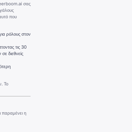
eerboom.ai
σας
εγάλους
 αυτό που
για ρόλους στον
τοντας τις
30
 σε διεθνείς
ότερη
. Το
ι παραμένει η