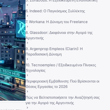
5. ZonaJobs: Η Εξειδικευμένη Εναλλακτική
6. Indeed: Ο Παγκόσμιος Συλλέκτης
7. Workana: Η Δύναμη του Freelance
8. Glassdoor: Διαφάνεια στην Αγορά της
Αργεντινής
9. Argenprop Empleos (Clarin): Η
Παραδοσιακή Δύναμη
10. Tecnoempleo / Εξειδικευμένοι Πίνακες
Τεχνολογίας
Περιφερειακή Εμβάθυνση: Πού Βρίσκονται οι
Θέσεις Εργασίας το 2026
Πώς να Βελτιστοποιήσετε την Αναζήτησή σας
για την Αγορά της Αργεντινής