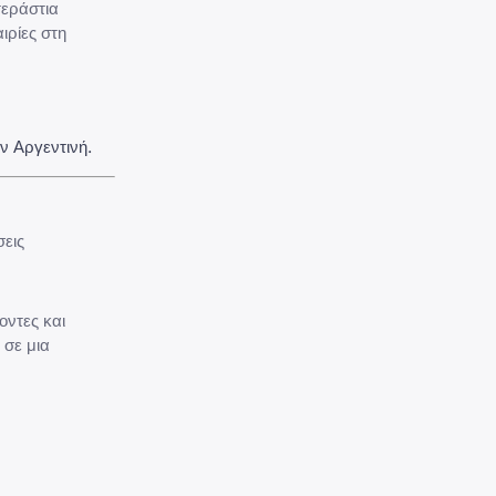
τεράστια
ιρίες στη
ν Αργεντινή.
σεις
οντες και
 σε μια