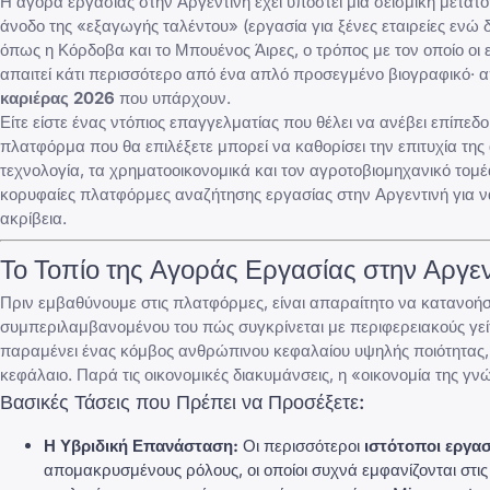
Η αγορά εργασίας στην Αργεντινή έχει υποστεί μια σεισμική μετατ
άνοδο της «εξαγωγής ταλέντου» (εργασία για ξένες εταιρείες ενώ 
όπως η Κόρδοβα και το Μπουένος Άιρες, ο τρόπος με τον οποίο οι ε
απαιτεί κάτι περισσότερο από ένα απλό προσεγμένο βιογραφικό· 
καριέρας 2026
που υπάρχουν.
Είτε είστε ένας ντόπιος επαγγελματίας που θέλει να ανέβει επίπεδ
πλατφόρμα που θα επιλέξετε μπορεί να καθορίσει την επιτυχία της
τεχνολογία, τα χρηματοοικονομικά και τον αγροτοβιομηχανικό τομέ
κορυφαίες πλατφόρμες αναζήτησης εργασίας στην Αργεντινή για ν
ακρίβεια.
Το Τοπίο της Αγοράς Εργασίας στην Αργε
Πριν εμβαθύνουμε στις πλατφόρμες, είναι απαραίτητο να κατανοή
συμπεριλαμβανομένου του πώς συγκρίνεται με περιφερειακούς γε
παραμένει ένας κόμβος ανθρώπινου κεφαλαίου υψηλής ποιότητας
κεφάλαιο
. Παρά τις οικονομικές διακυμάνσεις, η «οικονομία της 
Βασικές Τάσεις που Πρέπει να Προσέξετε:
Η Υβριδική Επανάσταση:
Οι περισσότεροι
ιστότοποι εργασ
απομακρυσμένους ρόλους, οι οποίοι συχνά εμφανίζονται στι