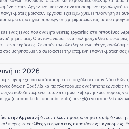
όπιση καθώς διανύουμε το 2026. Με το μοναδικό οικονομικό τοπίο τ
διαμένετε στην Αργεντινή) και έναν αναπτυσσόμενο τεχνολογικό το
παγγελματίες βρίσκουν εργασία έχει εξελιχθεί. Η πλοήγηση σε αυτό
απαιτεί μια στρατηγική προσέγγιση χρησιμοποιώντας τα πιο προηγ
ο είτε ένας ξένος που αναζητά
θέσεις εργασίας στο Μπουένος Άιρ
 αναζήτησής σας. Ο ανταγωνισμός είναι σκληρός, αλλά οι ευκαιρίες
α— είναι τεράστιες. Σε αυτόν τον ολοκληρωμένο οδηγό, αναλύουμε 
α σας βοηθήσουμε να σχεδιάσετε την επόμενη επαγγελματική σας 
ντινή το 2026
σουμε την τρέχουσα κατάσταση της απασχόλησης στον Νότιο Κώνο,
ίτονες όπως η
Βραζιλία και τις πλατφόρμες αναζήτησης εργασίας τη
, συχνά καθοδηγούμενος από
επίσημους κυβερνητικούς πόρους για
γνώσης» (economía del conocimiento) συνεχίζει να αποτελεί πυλώ
ίας στην Αργεντινή
δίνουν πλέον προτεραιότητα σε υβριδικούς ή
ς
καλύτερες ιστοσελίδες για εργασία εξ αποστάσεως
παγκοσμίως. Ε