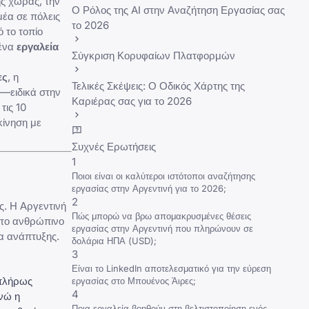
ης χώρας, την
Ο Ρόλος της AI στην Αναζήτηση Εργασίας σας
μέα σε πόλεις
το 2026
 το τοπίο
μένα
εργαλεία
Σύγκριση Κορυφαίων Πλατφορμών
ες
, η
Τελικές Σκέψεις: Ο Οδικός Χάρτης της
 —ειδικά στην
Καριέρας σας για το 2026
τις 10
κίνηση με
Συχνές Ερωτήσεις
1
Ποιοι είναι οι καλύτεροι ιστότοποι αναζήτησης
εργασίας στην Αργεντινή για το 2026;
2
ς
. Η Αργεντινή
Πώς μπορώ να βρω απομακρυσμένες θέσεις
 το ανθρώπινο
εργασίας στην Αργεντινή που πληρώνουν σε
να ανάπτυξης.
δολάρια ΗΠΑ (USD);
3
Είναι το LinkedIn αποτελεσματικό για την εύρεση
 πλήρως
εργασίας στο Μπουένος Άιρες;
4
νώ η
Ποια εργαλεία βοηθούν στη βελτιστοποίηση ενός