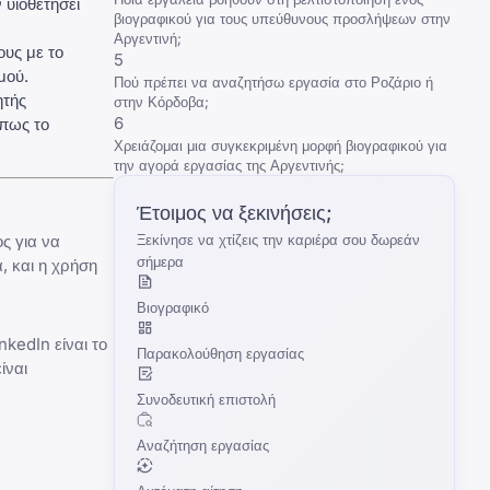
 υιοθετήσει
βιογραφικού για τους υπεύθυνους προσλήψεων στην
Αργεντινή;
ους με το
5
μού.
Πού πρέπει να αναζητήσω εργασία στο Ροζάριο ή
ητής
στην Κόρδοβα;
6
όπως το
Χρειάζομαι μια συγκεκριμένη μορφή βιογραφικού για
την αγορά εργασίας της Αργεντινής;
Έτοιμος να ξεκινήσεις;
ς για να
Ξεκίνησε να χτίζεις την καριέρα σου δωρεάν
σήμερα
, και η χρήση
Βιογραφικό
inkedIn
είναι το
Παρακολούθηση εργασίας
ίναι
Συνοδευτική επιστολή
Αναζήτηση εργασίας