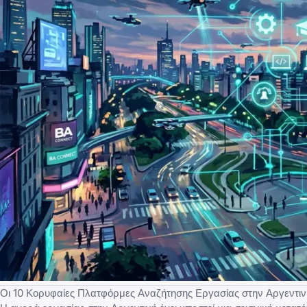
Οι 10 Κορυφαίες Πλατφόρμες Αναζήτησης Εργασίας στην Αργεντι