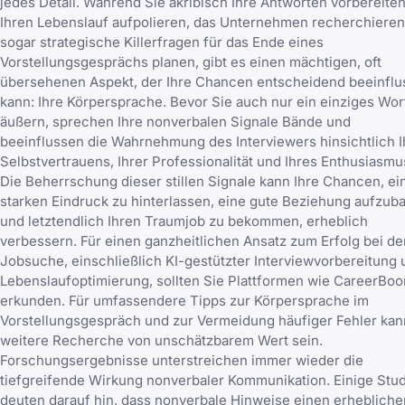
jedes Detail. Während Sie akribisch
Ihre Antworten vorbereite
Ihren Lebenslauf aufpolieren, das Unternehmen recherchiere
sogar
strategische Killerfragen für das Ende eines
Vorstellungsgesprächs
planen, gibt es einen mächtigen, oft
übersehenen Aspekt, der Ihre Chancen entscheidend beeinfl
kann: Ihre Körpersprache. Bevor Sie auch nur ein einziges Wor
äußern, sprechen Ihre nonverbalen Signale Bände und
beeinflussen die Wahrnehmung des Interviewers hinsichtlich I
Selbstvertrauens, Ihrer Professionalität und Ihres Enthusiasmu
Die Beherrschung dieser stillen Signale kann Ihre Chancen, ei
starken Eindruck zu hinterlassen, eine gute Beziehung aufzub
und letztendlich Ihren Traumjob zu bekommen, erheblich
verbessern. Für einen ganzheitlichen Ansatz zum Erfolg bei de
Jobsuche, einschließlich KI-gestützter Interviewvorbereitung 
Lebenslaufoptimierung, sollten Sie Plattformen wie
CareerBoo
erkunden. Für umfassendere
Tipps zur Körpersprache im
Vorstellungsgespräch
und zur
Vermeidung häufiger Fehler
kan
weitere Recherche von unschätzbarem Wert sein.
Forschungsergebnisse unterstreichen immer wieder die
tiefgreifende Wirkung nonverbaler Kommunikation. Einige Stu
deuten darauf hin, dass nonverbale Hinweise einen erhebliche