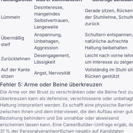
Desinteresse,
Gerade sitzen, Rücken
mangelndes
Lümmeln
der Stuhllehne, Schult
Selbstvertrauen,
zurück
Langeweile
Anspannung,
Schultern entspannen,
Übermäßig
Unbehagen,
natürliche aufrechte
steif
Aggression
Haltung beibehalten
Desengagement,
Leicht nach vorne leh
Zurücklehnen
Lässigkeit
um Interesse zu zeige
Auf der Kante
Vollständig im Stuhl si
Angst, Nervosität
sitzen
Rücken gestützt
Fehler 5: Arme oder Beine überkreuzen
Die Arme vor der Brust zu verschränken oder die Beine fest zu
überkreuzen kann als defensive, verschlossene oder unbehag
Haltung interpretiert werden. Es schafft eine physische Barrier
zwischen Ihnen und dem Interviewer, die den Aufbau einer gu
Beziehung behindern und Sie unnahbar oder abweisend
erscheinen lassen kann. Eine CareerBuilder-Umfrage ergab, d
31 % der Personalverantwortlichen negativ auf Kandidaten