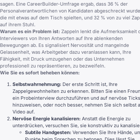
sagen. Eine CareerBuilder-Umfrage ergab, dass 36 % der
Personalverantwortlichen von Kandidaten abgeschreckt wurde
die mit etwas auf dem Tisch spielten, und 32 % von zu viel Za
auf ihrem Stuhl.
Warum es ein Problem ist:
Zappeln lenkt die Aufmerksamkeit 
Interviewers von Ihren Antworten auf Ihre ablenkenden
Bewegungen ab. Es signalisiert Nervosität und mangelnde
Gelassenheit, was Arbeitgeber dazu veranlassen kann, Ihre
Fähigkeit, mit Druck umzugehen oder das Unternehmen
professionell zu repräsentieren, zu bezweifeln.
Wie Sie es sofort beheben können:
Selbstwahrnehmung:
Der erste Schritt ist, Ihre
Zappelgewohnheiten zu erkennen. Bitten Sie einen Freun
ein Probeinterview durchzuführen und auf nervöse Tick
hinzuweisen, oder noch besser, nehmen Sie sich selbst 
Video auf.
Nervöse Energie kanalisieren:
Anstatt die Energie zu
unterdrücken, versuchen Sie, sie konstruktiv zu kanalisie
Subtile Handgesten:
Verwenden Sie Ihre Hände, u
Punkte beim Sprechen zu betonen. Dies lässt Sie