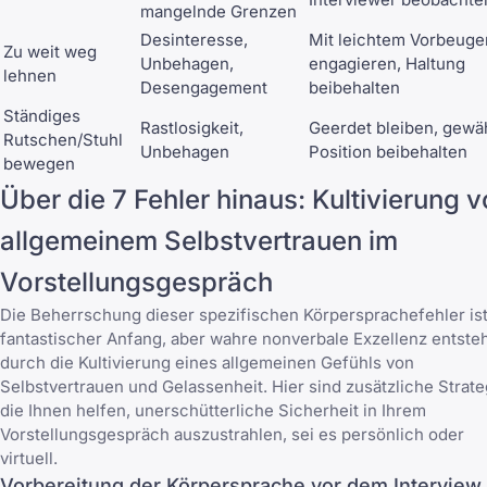
mangelnde Grenzen
Desinteresse,
Mit leichtem Vorbeuge
Zu weit weg
Unbehagen,
engagieren, Haltung
lehnen
Desengagement
beibehalten
Ständiges
Rastlosigkeit,
Geerdet bleiben, gewä
Rutschen/Stuhl
Unbehagen
Position beibehalten
bewegen
Über die 7 Fehler hinaus: Kultivierung 
allgemeinem Selbstvertrauen im
Vorstellungsgespräch
Die Beherrschung dieser spezifischen Körpersprachefehler ist
fantastischer Anfang, aber wahre nonverbale Exzellenz entste
durch die Kultivierung eines allgemeinen Gefühls von
Selbstvertrauen und Gelassenheit. Hier sind zusätzliche Strate
die Ihnen helfen, unerschütterliche Sicherheit in Ihrem
Vorstellungsgespräch auszustrahlen, sei es persönlich oder
virtuell
.
Vorbereitung der Körpersprache vor dem Interview