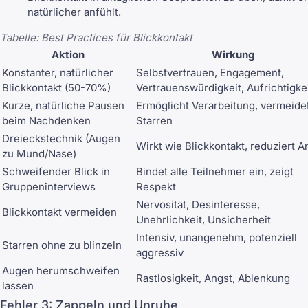
natürlicher anfühlt.
Tabelle: Best Practices für Blickkontakt
Aktion
Wirkung
Konstanter, natürlicher
Selbstvertrauen, Engagement,
Blickkontakt (50-70%)
Vertrauenswürdigkeit, Aufrichtigke
Kurze, natürliche Pausen
Ermöglicht Verarbeitung, vermeide
beim Nachdenken
Starren
Dreieckstechnik (Augen
Wirkt wie Blickkontakt, reduziert A
zu Mund/Nase)
Schweifender Blick in
Bindet alle Teilnehmer ein, zeigt
Gruppeninterviews
Respekt
Nervosität, Desinteresse,
Blickkontakt vermeiden
Unehrlichkeit, Unsicherheit
Intensiv, unangenehm, potenziell
Starren ohne zu blinzeln
aggressiv
Augen herumschweifen
Rastlosigkeit, Angst, Ablenkung
lassen
Fehler 3: Zappeln und Unruhe