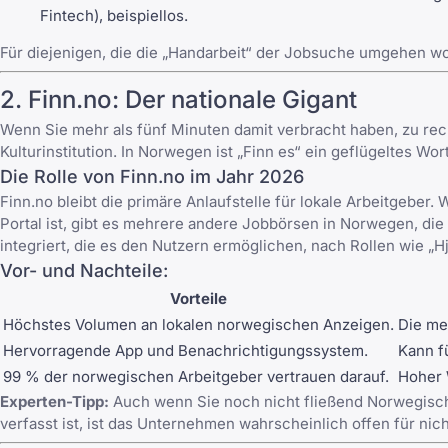
Fintech), beispiellos.
Für diejenigen, die die „Handarbeit“ der Jobsuche umgehen wol
2. Finn.no: Der nationale Gigant
Wenn Sie mehr als fünf Minuten damit verbracht haben, zu re
Kulturinstitution. In Norwegen ist „Finn es“ ein geflügeltes W
Die Rolle von Finn.no im Jahr 2026
Finn.no bleibt die primäre Anlaufstelle für lokale Arbeitgeber.
Portal ist, gibt es mehrere andere
Jobbörsen in Norwegen
, di
integriert, die es den Nutzern ermöglichen, nach Rollen wie „
Vor- und Nachteile:
Vorteile
Höchstes Volumen an lokalen norwegischen Anzeigen.
Die me
Hervorragende App und Benachrichtigungssystem.
Kann f
99 % der norwegischen Arbeitgeber vertrauen darauf.
Hoher 
Experten-Tipp:
Auch wenn Sie noch nicht fließend Norwegisch
verfasst ist, ist das Unternehmen wahrscheinlich offen für n