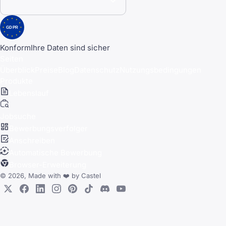
GDPR
Konform
Ihre Daten sind sicher
Seiten
Überblick
Preise
Blog
Datenschutz
Nutzungsbedingungen
Produkte
Lebenslauf
Jobsuche
Bewerbungsverfolger
Anschreiben
Automatische Bewerbung
Browser-Erweiterung
© 2026, Made with
❤️
by
Castel