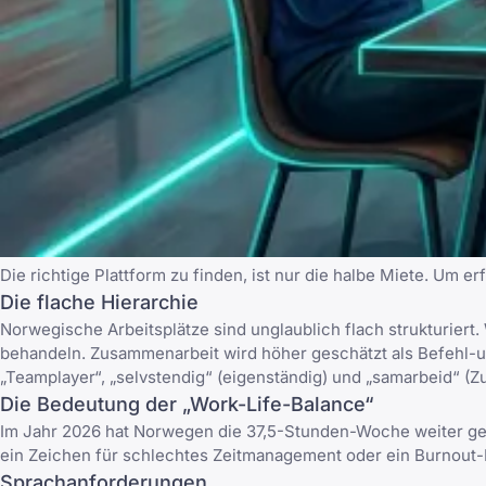
Die richtige Plattform zu finden, ist nur die halbe Miete. Um er
Die flache Hierarchie
Norwegische Arbeitsplätze sind unglaublich flach strukturiert
behandeln. Zusammenarbeit wird höher geschätzt als Befehl-
„Teamplayer“, „selvstendig“ (eigenständig) und „samarbeid“ (
Die Bedeutung der „Work-Life-Balance“
Im Jahr 2026 hat Norwegen die 37,5-Stunden-Woche weiter gefe
ein Zeichen für schlechtes Zeitmanagement oder ein Burnout-Ri
Sprachanforderungen