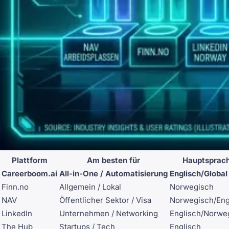
Plattform
Am besten für
Hauptsprac
Careerboom.ai
All-in-One / Automatisierung
Englisch/Global
Finn.no
Allgemein / Lokal
Norwegisch
NAV
Öffentlicher Sektor / Visa
Norwegisch/Eng
LinkedIn
Unternehmen / Networking
Englisch/Norwe
The Hub
Startups / Tech
Englisch