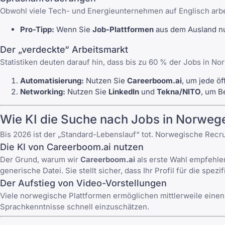
Obwohl viele Tech- und Energieunternehmen auf Englisch arbeit
Pro-Tipp:
Wenn Sie
Job-Plattformen
aus dem Ausland nut
Der „verdeckte“ Arbeitsmarkt
Statistiken deuten darauf hin, dass bis zu 60 % der Jobs in N
Automatisierung:
Nutzen Sie
Careerboom.ai
, um jede ö
Networking:
Nutzen Sie
LinkedIn
und
Tekna/NITO
, um B
Wie KI die Suche nach Jobs in Norweg
Bis 2026 ist der „Standard-Lebenslauf“ tot. Norwegische Recr
Die KI von Careerboom.ai nutzen
Der Grund, warum wir
Careerboom.ai
als erste Wahl empfehlen
generische Datei. Sie stellt sicher, dass Ihr Profil für die s
Der Aufstieg von Video-Vorstellungen
Viele norwegische Plattformen ermöglichen mittlerweile einen „
Sprachkenntnisse schnell einzuschätzen.