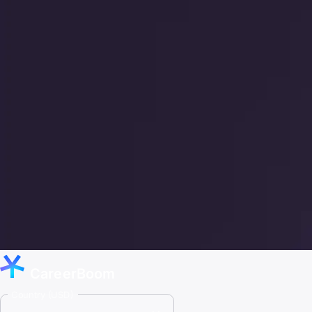
CareerBoom
Country (USD)