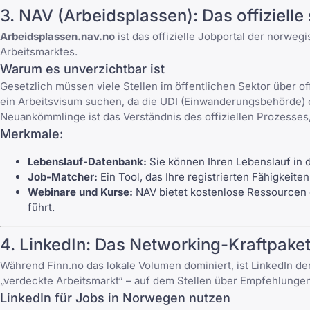
3. NAV (Arbeidsplassen): Das offizielle 
Arbeidsplassen.nav.no
ist das offizielle Jobportal der norwe
Arbeitsmarktes.
Warum es unverzichtbar ist
Gesetzlich müssen viele Stellen im öffentlichen Sektor über o
ein Arbeitsvisum suchen, da die UDI (Einwanderungsbehörde) o
Neuankömmlinge ist das Verständnis des offiziellen Prozesses
Merkmale:
Lebenslauf-Datenbank:
Sie können Ihren Lebenslauf in 
Job-Matcher:
Ein Tool, das Ihre registrierten Fähigkeite
Webinare und Kurse:
NAV bietet kostenlose Ressourcen 
führt.
4. LinkedIn: Das Networking-Kraftpake
Während Finn.no das lokale Volumen dominiert, ist
LinkedIn
der
„verdeckte Arbeitsmarkt“ – auf dem Stellen über Empfehlungen
LinkedIn für Jobs in Norwegen nutzen