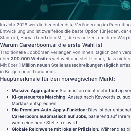
Im Jahr 2026 war die bedeutendste Veränderung im Recruiting
Entwicklung und ist zweifellos die beste Option für jeden, der
Stanford, Harvard und dem MIT
, die es nutzen, um ihren Weg i
Warum Careerboom.ai die erste Wahl ist
Traditionelle Jobbörsen verlangen von Ihnen, täglich zehn ve
über
300.000 Websites
weltweit und stellt sicher, dass nichts
Mit über
1 Million neuen Stellenausschreibungen täglich
erfas
in Bergen oder Trondheim.
Hauptmerkmale für den norwegischen Markt:
Massive Aggregation:
Sie müssen nicht mehr fünfzig ve
KI-gesteuertes Matching:
Anstatt nach Keywords zu suche
Marktes entsprechen.
Die Premium-Auto-Apply-Funktion:
Dies ist der entschei
Careerboom automatisch auf Jobs
, basierend auf Ihrem 
wenn eine neue Stelle frei wird.
Globale Reichweite mit lokaler Präzision:
Während es glo